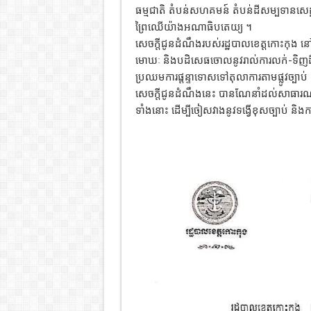
ធម្មជាតិ តំបន់សហគមន៍ តំបន់ដីសម្បទានសេដ្ឋក
ព្រៃឈើយ៉ាងអណាធិបតេយ្យ ។
សេចក្តីជូនដំណឹងរបស់រដ្ឋបាលខេត្តកោះកុង នៅ
មោឃៈ និងបដិសេធចោលនូវរាល់ការលក់-ទិញដីធ្លីទ
ប្រឈមការផ្តន្ទាទោសទៅតុលាការតាមផ្លូវច្បាប់
សេចក្តីជូនដំណឹងនេះ បានណែនាំដល់សាធារណជន 
ទាំងនោះ ដើម្បីចៀសវាងនូវទង្វើខុសច្បាប់ ន