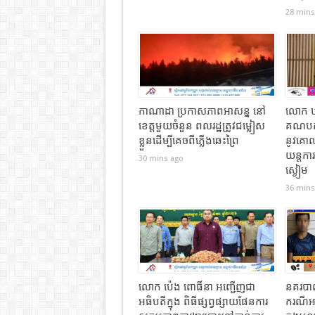
28 mins
កាណាដា ប្រកាសភាពអាសន្ន នៅ
លោក ឃួ
ខេត្តមួយចំនួន ពលរដ្ឋត្រូវជម្លៀស
គណបក្
ខ្លួនដើម្បីគេចពីភ្លើងឆេះព្រៃ
នូវគោ
យន្តការ
30 mins ago
ស្ងៀម
36 mins
លោក ប៉េង ពោធិ៍នា អញ្ជើញជា
នគរបាលស
អធិបតីក្នុង ពិធីផ្សព្វផ្សាយផែនការ
ករណីអា