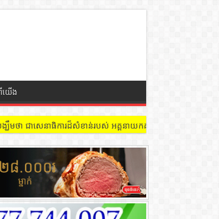
ពីយើង
្ឃឹមថា ជាសេនាធិការដ៏សំខាន់របស់ អគ្គនាយកគយនិងរដ្ឋាករកម្ពុជា ក្នុងកា