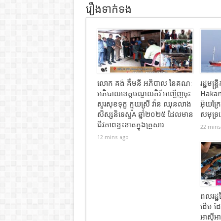
រឿងទាក់ទង
លោក គង់ គឹមនី អភិបាល នៃគណៈ
រដ្ឋមន្
អភិបាលខេត្តមណ្ឌលគិរី អញ្ជើញចុះ
Hakan F
សួរសុខទុក្ខ ក្មួយស្រី វ៉ាន ឈុនលាង
អ៊ុយក្
សិស្សនិទេស្ទA ឆ្នាំ២០២៥ ដែលមាន
សមុទ្រខ
ជីវភាពខ្វះខាតក្នុងគ្រួសារ
22 mins
12 mins ago
ពលរដ្ឋ
ដើម ដែ
អាស៊ីអា