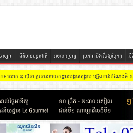
ទស្សនៈ
ព័ត៌មានអន្តរជាតិ
អចលនទ្រព្យ
រូបភាព និង វីដេអូប្លែកៗ
អំ
ៀក៖ លោក នូ សុីថា ប្រធាននាយកដ្ឋានបង្ការបង្ក្រាប ឡើងកាន់តំណែងថ្មី សង