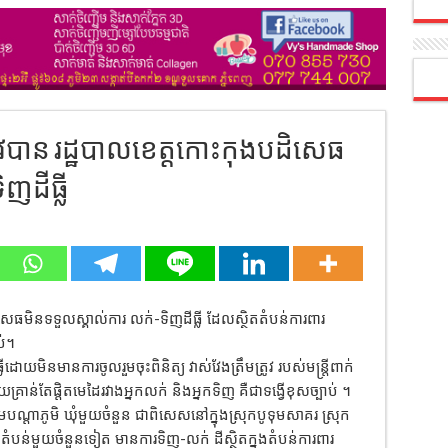
្រូវបាន រដ្ឋបាលខេត្តកោះកុងបដិសេធ
ញដីធ្លី
សេធមិនទទួលស្គាល់ការ លក់-ទិញដីធ្លី ដែលស្ថិតតំបន់ការពារ
ប់។
ដោយមិនមានការចូលរួមចុះពិនិត្យ វាស់វែងត្រឹមត្រូវ របស់មន្ត្រីពាក់
ដោយគ្រាន់តែផ្តិតមេដៃរវាងអ្នកលក់ និងអ្នកទិញ គឺជាទង្វើខុសច្បាប់ ។
ាមបណ្តាភូមិ ឃុំមួយចំនួន ជាពិសេសនៅក្នុងស្រុកបូទុមសាគរ ស្រុក
មតំបន់មួយចំនួនទៀត មានការទិញ-លក់ ដីស្ថិតក្នុងតំបន់ការពារ