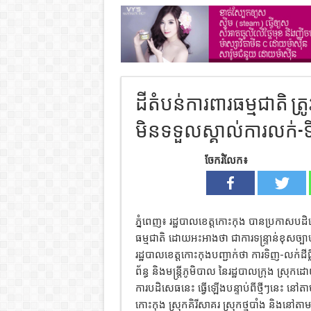
ដីតំបន់ការពារធម្មជាតិ ត
មិនទទួលស្គាល់ការលក់-ទិ
ចែករំលែក៖
ភ្នំពេញ៖ រដ្ឋបាលខេត្តកោះកុង បានប្រកាសបដិ
ធម្មជាតិ ដោយអះអាងថា ជាការទន្រ្ទាន់ខុសច្បា
រដ្ឋបាលខេត្តកោះកុងបញ្ជាក់ថា ការទិញ-លក់ដីធ្លី
ព័ន្ធ និងមន្ត្រីភូមិបាល នៃរដ្ឋបាលក្រុង ស្រុក
ការបដិសេធនេះ ធ្វើឡើងបន្ទាប់ពីថ្មីៗនេះ នៅត
កោះកុង ស្រុកគិរីសាគរ ស្រុកថ្មបាំង និងនៅតា