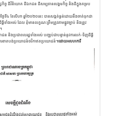
ិច្ច ដីវិនិយោគ ដីឯកជន ដីសម្បទានសង្គមកិច្ច និងដីក្នុងគម្រប
ថ្ងៃទី៤ ខែសីហា ឆ្នាំ២០២០នេះ បានសង្កត់ធ្ងន់ដោយនឹងចាត់ទុកជា
ាំងអស់ ដែល ពុំមានលក្ខណ:ត្រឹមត្រូវតាមផ្លូវច្បាប់ និងត្រូវ
 ។
និងប្រជាពលរដ្ឋទាំងអស់ បញ្ឈប់ជាបន្ទាន់នូវការលក់-ទិញដីធ្លី
ិងការខាតបង់ប្រយោជន៍ថវិកាឥតប្រយោជន៍៕
ដោយ៖សហការី