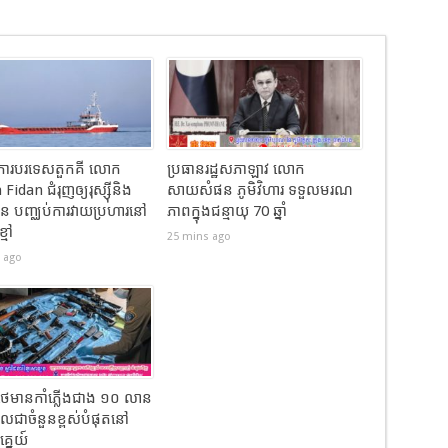
រ្តីការបរទេសតួកគី លោក
ប្រធានរដ្ឋសភាឡាវ លោក
idan ជំរុញឲ្យរុស្ស៊ីនិង
សាយសំផន ភូមិវិហារ ទទួលមរណ
រែន បញ្ឈប់ការវាយប្រហារនៅ
ភាពក្នុងជន្មាយុ 70 ឆ្នាំ
្មៅ
25 mins ago
 ago
ថៃមានកាំភ្លើងជាង ១០ លាន
លជាចំនួនខ្ពស់បំផុតនៅ
គ្នេយ៍