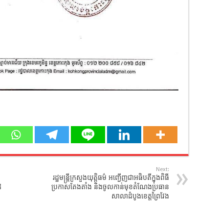
Next:
រដ្ឋមន្ត្រីក្រសួងយុត្តិធម៌ អញ្ជើញជាអធិបតីក្នុងពិធី
៨
ប្រកាសតែងតាំង និងចូលកាន់មុខតំណែងប្រធាន
សាលាដំបូងខេត្តព្រៃវែង