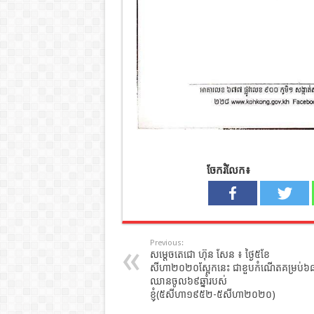
ចែករំលែក៖
Previous:
សម្តេចតេជោ ហ៊ុន សែន ៖ ថ្ងៃ៥ខែ
សីហា២០២០ស្អែកនេះ ជាខួបកំណើតគម្រប់៦
ឈានចូល៦៩ឆ្នាំរបស់
ខ្ញុំ(៥សីហា១៩៥២-៥សីហា២០២០)