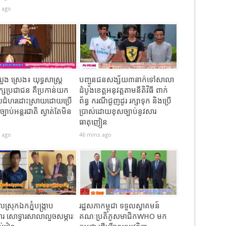
 ago
ង ស្រេង៖ យុទ្ធសាស្ត្រ
បញ្ជូនជនសង្ស័យ៣នាក់ទៅសាលា
សប្រជាជន គឺប្រកាន់យក
ដំបូងខេត្តឣនុវត្តតាមនីតិវិធី ពាក់
លជំហរដោះស្រាយដោយប្រើ
ព័ន្ធ ករណីជួញដូរ រក្សាទុក និងប្រើ
ច្បាប់អន្តរជាតិ ស្ងាត់តែមិន
ប្រាស់ដោយខុសច្បាប់នូវសារ
ធាតុញៀន
 ago
46 mins ago
្រុកឯកភ្នំបង្រ្កាប
រដ្ឋសភាកម្ពុជា ទទួលស្វាគមន៍
រ សោទ្វារសាលាលួចសម្ភារៈ
គណៈប្រតិភូសមាជិកWHO មក