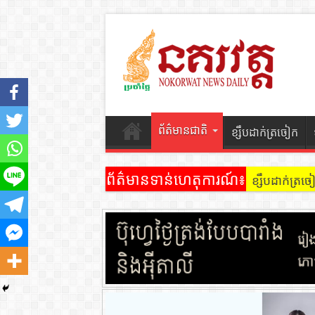
ព័ត៌មានជាតិ
ខ្សឹបដាក់ត្រចៀក
ព័ត៌មានទាន់ហេតុការណ៍៖
ខ្សឹបដាក់ត្រច