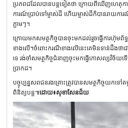
ប្រភពដដែលបានបន្តទៀតថា ក្រោយពីឃើញហេតុការណ
ការណ៍ប្រាប់ទៅម្ចាស់ដី ហើយម្ចាស់ដីក៏បានរាយការណ
ភ្លាមៗ។
ក្រោយមកសមត្ថកិច្ចបានចុះមកដល់រួចធ្វើការហ៊ុមព័
ខាងលើ។ចំពោះករណីខាងលើនេះគេមិនទាន់ដឹងថាជាករ
ទេ រង់ចាំសមត្ថកិច្ចជំនាញចុះមកធ្វើកោសល្យវិច័យទើ
ប្រាកដ។
បច្ចុប្បន្ន​សពជនរងគ្រោះត្រូវបានសមត្ថកិច្ចយកទៅតម្
ពិនិត្យបន្ត៕
ដោយ​៖សុខាសែនជ័យ​