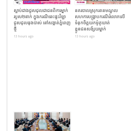
ស្លាប់ជាងជួសជុលជាជនពិការម្នាក់
នគរបាលស្រុករតនមណ្ឌល
របួស២នាក់ ក្នុងករណីឆេះផ្ទះវិឡា
សហការបង្រ្កាបករណីរំលោភលើ
ជួសជុលធុងបាស់ នៅសង្កាត់ភ្នំពេញ
ទំនុកចិត្តយកម៉ូតូឃាត់
ថ្មី
ខ្លួនជនសង័្សយម្នាក់
13 hours ago
13 hours ago