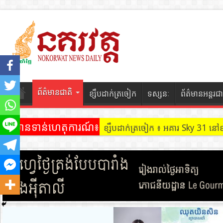
ព័ត៌មានជាតិ
ខ្សឹបដាក់ត្រចៀក
ទស្សនៈ
ព័ត៌មានអន្តរជា
ព័ត៌មានទាន់ហេតុការណ៍៖
ខ្សឹបដាក់ត្រចៀក ៖ អគារ Sky 31 នៅ