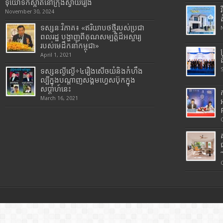
ទុយោទឹកស្អាតនៅក្រុងស្វាយរៀង
November 30, 2024
ទស្សនៈវិភាគ៖ «ឥរិយាបថថ្មីរបស់ប្រជា
ពលរដ្ឋ បង្ហាញពីគុណសម្បត្តិដ៏អស្ចារ្យ
របស់មេដឹកនាំកម្ពុជា»
April 1, 2021
ទស្សនល្ងីល្ងើ÷៤រឿងសើចយំនិងកំហឹង
ល្បីក្នុងបណ្តាញសង្គមហ្វេសប៊ុកក្នុង
សប្តាហ៍នេះ
March 16, 2021