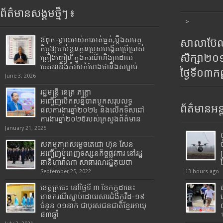
ព័ត៌មានសង្គមថ្មីៗ ៖
>
ឪពុក-ម្ដាយអស់ការអត់ធ្មត់,ប្ដឹងសមត្ថ
សាលាប៊ែលធ
កិច្ចឱ្យចាប់ខ្លួនកូនប្រុសបង្កើតប្រើប្រាស់
សិក្សា២
គ្រឿងញៀន ក្នុងករណីហិង្សាដោយ
ចេតនានិងគំរាមកំហែងថានឹងសម្លាប់
ថ្ងៃទី០៣ក
June 3, 2026
រដ្ឋមន្រ្តី​ នេត្រ​ ភក្ត្រា​
អញ្ជើញបើកសន្និបាតបូកសរុបលទ្ធ
ព័ត៌មានអន្
ផលការងារឆ្នាំ២០២៤ និងលើកទិសដៅ
ការងារឆ្នាំ២០២៥របស់​ក្រសួង​ព័ត៌មាន​
January 21, 2025
សកម្មភាពសម្តេចតេជោ ហ៊ុន សែន
អញ្ជើញបំពេញទស្សនកិច្ចផ្លូវការ នៅរដ្ឋ
ធានីហាវ៉ាណា សាធារណរដ្ឋគុយបា
September 25, 2022
13 hours ago
ខេត្តក្រចេះ នៅថ្ងៃទី ៣ ខែកក្កដានេះ
មានករណីស្លាប់ដោយសារជំងឺកូវីដ-១៩
ចំនួន ០១នាក់ ជាបុរសជនជាតិខ្មែរអាយុ
៨៣ឆ្នាំ