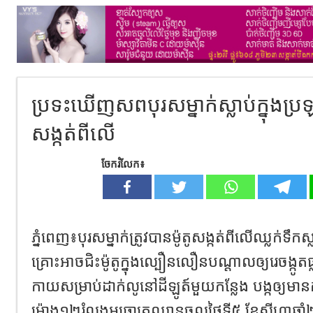
ប្រទះឃេីញសពបុរសម្នាក់ស្លាប់ក្នុងប្រឡ
សង្កត់ពីលេី
ចែករំលែក៖
ភ្នំពេញ៖បុរសម្នាក់ត្រូវបានម៉ូតូសង្កត់ពីលើឈ្លក់ទ
គ្រោះអាចជិះម៉ូតូក្នុងល្បឿនលឿនបណ្តាលឲ្យរេចង្កូត
កាយសម្រាប់ដាក់លូនៅដីឡូត៍មួយកន្លែង បង្កឲ្យមានក
ម៉ោង១២រំលងអធ្រាត្រឈានចូលថ្ងៃទី៥ ខែសីហាឆ្ន