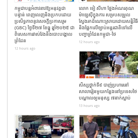
កម្ពុជាបន្តអំពាវនាវឱ្យអនុវត្តជា
លោក ទៀ សីហា ថ្លែងអំណរគុណ
បន្ទាន់ ពេញលេញនិងប្រកបដោយ
ម៉ាឡេស៊ីក្នុងការ សម្របសម្រួល
ប្រសិទ្ធភាពនូវសេចក្តីប្រកាសរួម
ស្វែងរកដំណោះស្រាយដោយសន្តិវិធី
(GBC) ថ្ងៃទី២៧ ខែធ្នូ ឆ្នាំ២០២៥ ជា
និងផ្អែកលើច្បាប់អន្តរជាតិទៅលើ
ពិសេសការវាស់វែងនិងបោះបង្គោល
បញ្ហាព្រំដែនកម្ពុជា-ថៃ
ព្រំដែន
12 hours ago
12 hours ago
សិស្សថ្នាក់ទី៩ បាញ់ប្រហារនៅ
សាលារៀនមួយកន្លែងនៅប្រទេសថៃ
បណ្តាលឲ្យមនុស្ស ៧នាក់ស្លាប់
13 hours ago