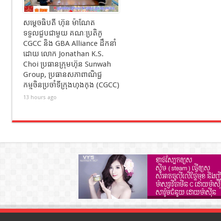
សម្ដេចធិបតី ហ៊ុន ម៉ាណែត
ទទួលជួបជាមួយ គណៈប្រតិភូ
CGCC និង GBA Alliance ដឹកនាំ
ដោយ លោក Jonathan K.S.
Choi ប្រធានក្រុមហ៊ុន Sunwah
Group, ប្រធានសភាពាណិជ្ជ
កម្មចិនប្រចាំទីក្រុងហុងកុង (CGCC)
13 hours ago