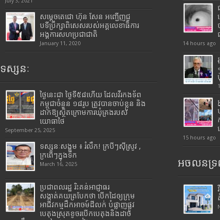
July 3, 2021
សម្តេចតេជោ ហ៊ុន សែន អញ្ជើញជួ
បទីប្រឹក្សាពិសេសរបស់អគ្គលេខាធិការ
អង្គការសហប្រជាជាតិ
January 11, 2020
14 hours ago
ទស្សនៈ
ថ្ងៃនេះជា ថ្ងៃទី៥៨ហើយ ដែលវីរកងទ័ព
កម្ពុជាចំនួន ១៨រូប ត្រូវបានចាប់ខ្លួន និង
ដាក់ឱ្យស្ថិតក្រោមការឃុំគ្រងរបស់
យោធាថៃ
September 25, 2025
15 hours ago
ទស្សនៈសង្គម ៖ រំលឹក! ក្របីៗស៊ីស្រូវ ,
ក្រពើៗក្នុងទឹក
អចលនទ្រព
March 16, 2025
ប្រជាពលរដ្ឋ រិះគន់អាជ្ញាធរ
សង្កាត់គយត្របែកថា បើកដៃឲ្យក្រុម
អាជីវកម្មដឹកអាចម៍ដីលក់ បំផ្លាញផ្លូវ
បេតុងស្រុតខូចរបើកបេតុងនិងដាច់