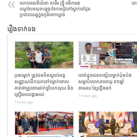
លោកវរសេនីយ៍ទោ សារឹម វុទ្ធី អធិការរង
ឃាត
ខណ្ឌសែនសុខបន្តចុះចែកសៀវភៅស្នាក់នៅជូន
ប្រជាពលរដ្ឋក្នុងភូមិគោកឃ្លាង
រឿងទាក់ទង
បុរសម្នាក់ ត្រូវជនមិនស្គាល់អត្ត
ឃាត់ខ្លួនជនសង្ស័យម្នាក់ប៉ុនប៉ង
សញ្ញាណដឹកយកទៅទម្លាក់ចោល
សម្លាប់លោកតាអាយុ ៩៦ឆ្នាំ
គាត់ថាត្រូវចោរដាក់ថ្នាំយកលុយ និង
តាមរយៈខ្សែភ្លើងឆក់
គ្រឿងអលង្ការអស់
7 hours ago
7 hours ago