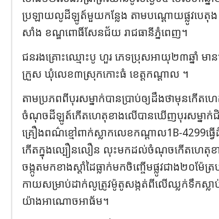
ប្រឡាយលូដីឡូត៍មួយកន្លែង តាមបណ្ដោយផ្លូវបេតុង ក្នុង
សាំង ខណ្ឌពោធិ៍សែនជ័យ រាជធានីភ្នំពេញ។
ជនរងគ្រោះឈ្មោះបូ​ ហួរ​ ភេទប្រុសអាយុ២៣ឆ្នាំ​ មា
ក្រួស​ ឃុំលេខ៣​ស្រុកកោះធំ ខេត្តកណ្តាល​ ។
តាមប្រភពពីបុរសម្នាក់បានប្រាប់ឲ្យដឹងថាមុនកើតហ
ចំណុចដីឡូត៍កើតហេតុខាងលើបានឃើញបុរសម្នាក់ជិះម
គ្រឿងពណ៌ខ្មៅពាក់ស្លាកលេខកណ្ដាល1B-4299ធ្វើ
កើតក្នុងល្បឿនលឿន លុះមកដល់ចំណុចកើតហេតុ
ចង្កូតមកខាងស្តាំដៃធ្លាក់មកចិញ្ចើមផ្លូវជាង២០ម៉
កាយសម្រាប់ដាក់លូត្រូវម៉ូតូសង្កត់ពីលើឈ្លក់ទឹកស្
យ៉ាងអាណោចអាធ័ម។