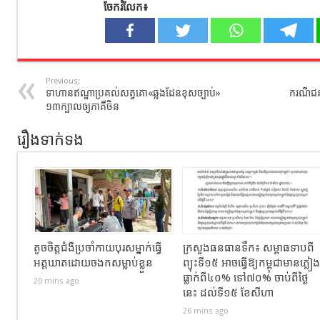
ចែករំលែក៖
Previous:
ទាហានឥណ្ឌាប្រគល់សត្វគោ«ឆ្លងដែនខុសច្បាប់»​
ករណីជនជ
១៣ក្បាលឲ្យភាគីចិន
រឿងទាក់ទង
តូចចិត្តជំងឺប្រចាំកាយបុរសម្នាក់ធ្វេី
ក្រសួងធនធានទឹក​​៖​ សម្ពាធទាបពី
អត្តឃាតដោយចងកសម្លាប់ខ្លួន
ព្យុះទី១៥ អាចធ្វើឱ្យកម្ពុជាមានភ្លៀង
ធ្លាក់ពី៤០% ទៅ៧០% ចាប់ពីថ្ងៃ
20 mins ago
នេះ ដល់ទី១៥ ខែសីហា
26 mins ago