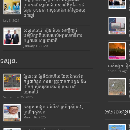
មានករណីស្លាប់ដោយសារជំងឺកូវីដ-១៩
ចំនួន ០១នាក់ ជាបុរសជនជាតិខ្មែរអាយុ
៨៣ឆ្នាំ
July 3, 2021
សម្តេចតេជោ ហ៊ុន សែន អញ្ជើញជួ
បទីប្រឹក្សាពិសេសរបស់អគ្គលេខាធិការ
អង្គការសហប្រជាជាតិ
January 11, 2020
ទស្សនៈ
នាក់ផ្សេងទៀ
16 hours ago
ថ្ងៃនេះជា ថ្ងៃទី៥៨ហើយ ដែលវីរកងទ័ព
កម្ពុជាចំនួន ១៨រូប ត្រូវបានចាប់ខ្លួន និង
ដាក់ឱ្យស្ថិតក្រោមការឃុំគ្រងរបស់
យោធាថៃ
September 25, 2025
ទស្សនៈសង្គម ៖ រំលឹក! ក្របីៗស៊ីស្រូវ ,
អចលនទ្រព
ក្រពើៗក្នុងទឹក
March 16, 2025