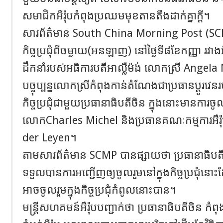
សមាជិកអឺរ៉ុបកំពុងប្រឈមមុខតានតឹងដាក់គ្នាក្តី។
សារព័ត៌មាន South China Morning Post (SCM
កិច្ចប្រជុំពីចម្ងាយ(អនឡាញ) នៅថ្ងៃទី​៨ខែកញ្ញា ​រវាង
ដឹកនាំរបស់អធិការបតីអាល្លឺម៉ង់ លោកស្រី Angel
បច្ចុប្បន្នលោកស្រីកំពុងកាន់តំណែងជាប្រធានប្តូរវេ
កិច្ចប្រជុំជាមួយប្រធានាធិបតីចិន ក្នុងនោះមានការចូលរួ
លោកCharles Michel និងប្រធានគណៈកម្មការអឺរ
der Leyen។
តាមសារព័ត៌មាន​ SCMP បានផ្សាយថា ប្រធានាធិបតីប
ទទួលបានការអញ្ជើញឲ្យចូលរួម​នៅក្នុងកិច្ចប្រជុំនោះដ
អាចចូលរួមក្នុងកិច្ចប្រជុំកំពូលនោះបាន។
មន្ត្រីសហគមន៍អឺរ៉ុប​បញ្ជាក់ថា ប្រធានាធិបតីចិន កំព