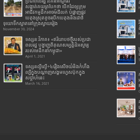
ប្រជាពលរដ្ឋ រិះគន់អាជ្ញាធរ
សង្កាត់គយត្របែកថា បើកដៃឲ្យក្រុម
អាជីវកម្មដឹកអាចម៍ដីលក់ បំផ្លាញផ្លូវ
បេតុងស្រុតខូចរបើកបេតុងនិងដាច់
ទុយោទឹកស្អាតនៅក្រុងស្វាយរៀង
November 30, 2024
ទស្សនៈវិភាគ៖ «ឥរិយាបថថ្មីរបស់ប្រជា
ពលរដ្ឋ បង្ហាញពីគុណសម្បត្តិដ៏អស្ចារ្យ
របស់មេដឹកនាំកម្ពុជា»
April 1, 2021
ទស្សនល្ងីល្ងើ÷៤រឿងសើចយំនិងកំហឹង
ល្បីក្នុងបណ្តាញសង្គមហ្វេសប៊ុកក្នុង
សប្តាហ៍នេះ
March 16, 2021