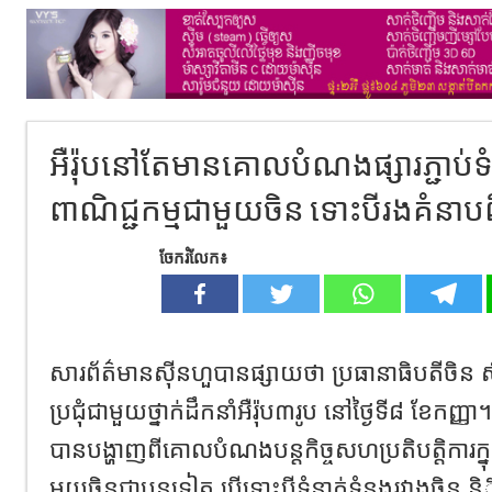
អឺរ៉ុបនៅតែមានគោលបំណងផ្សារភ្ជាប់ទ
ពាណិជ្ជកម្មជាមួយចិន ទោះបីរងគំនាបពីអ
ចែករំលែក៖
សារព័ត៌មានស៊ីនហួបានផ្សាយថា​​ ប្រធានាធិបតីចិន​ 
ប្រជុំជាមួយថ្នាក់ដឹកនាំអឺរ៉ុប​៣រូប​ នៅថ្ងៃទី៨ ខែកញ្ញា​។ ន
បានបង្ហាញពីគោលបំណងបន្តកិច្ចសហប្រតិបត្តិការក្នុ
មួយចិនជាបន្តទៀត បើទោះបីទំនាក់ទំនង​រវាងចិន