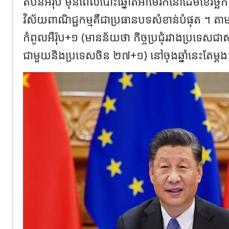
តំបន់អឺរ៉ុប​ មុនពេលបោះឆ្នោតអាមេរិក​នៅដើមខែវិច្ឆិកា
វិស័យពាណិជ្ជកម្មគឺជាប្រធានបទសំខាន់បំផុត​ ។ តាមគ
កំពូល​អឺរ៉ុប+១ (មានន័យថា កិច្ចប្រជុំរវាងប្រទេសជ
ជាមួយនិងប្រទេសចិន ២៧+១) នៅចុងឆ្នាំនេះតែម្តង