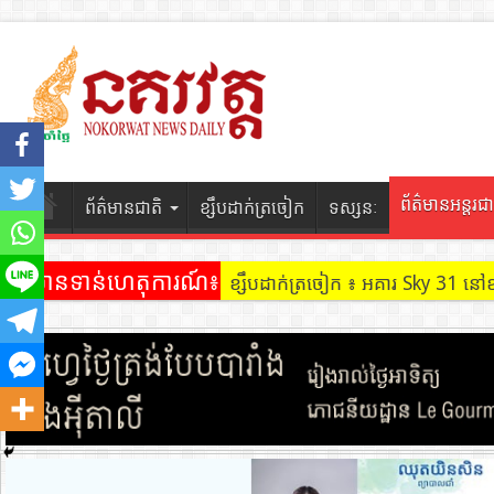
ព័ត៌មានអន្តរជា
ព័ត៌មានជាតិ
ខ្សឹបដាក់ត្រចៀក
ទស្សនៈ
ព័ត៌មានទាន់ហេតុការណ៍៖
ខ្សឹបដាក់ត្រចៀក ៖ អគារ Sky 31 នៅ