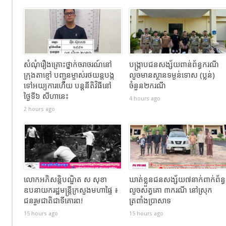
សំណុំរឿងគ្រោះថ្នាក់ចរាចរណ៍នៅ
បង្ក្រាបជនសង្ស័យពាន់ព័ន្ធករណី
ក្រុងតាខ្មៅ បញ្ជូនម្ចាស់រថយន្តបង្ក
លួចមានស្ថានទម្ងន់ទោស (ប្លន់)
ទៅអយ្យការហើយ បន្តនីតិវិធីនៅ
ចំនួន២ករណី
ថ្ងៃទី៦ សីហានេះ
4 hours ago
2 hours ago
លោកអភិសន្តិបណ្ឌិត ស សុខា
ឃាត់ខ្លួនជនសង្ស័យ៧នាក់ពាក់ព័ន្ធ
ឧបនាយករដ្ឋមន្រ្តីក្រសួងមហាផ្ទៃ ៖
លួចសត្វគោ ៣ករណី នៅស្រុក
ជនរួមជាតិជាទីគោរព!
ត្រពាំងប្រាសាទ
15 hours ago
15 hours ago