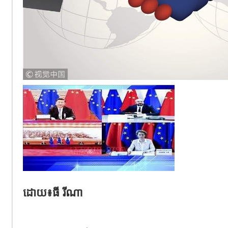
ដោយ៖ធី រីណា