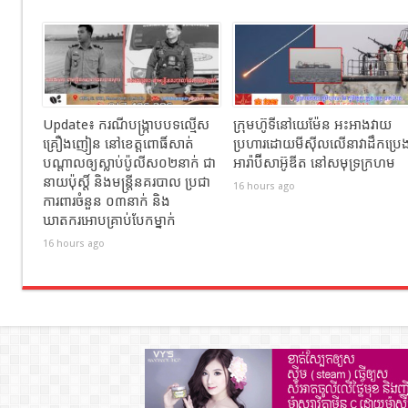
Update៖ ករណីបង្ក្រាបបទល្មើស
ក្រុមហ៊ូទីនៅយេម៉ែន អះអាងវាយ
គ្រឿងញៀន នៅខេត្តពោធិ៍សាត់
ប្រហារដោយមីស៊ីលលើនាវាដឹកប្រេ
បណ្តាលឲ្យស្លាប់ប៉ូលីស០២នាក់ ជា
អារ៉ាប៊ីសាអ៊ូឌីត នៅសមុទ្រក្រហម
នាយប៉ុស្តិ៍ និងមន្រ្តីនគរបាល ប្រជា
16 hours ago
ការពារចំនួន ០៣នាក់ និង
ឃាតករអោបគ្រាប់បែកម្នាក់
16 hours ago