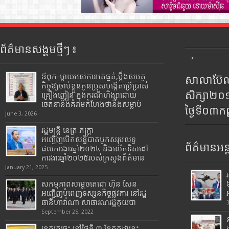
ព័ត៌មានសង្គមថ្មីៗ ៖
>
ឪពុក-ម្ដាយអស់ការអត់ធ្មត់,ប្ដឹងសមត្ថ
សាលាប៊ែលធ
កិច្ចឱ្យចាប់ខ្លួនកូនប្រុសបង្កើតប្រើប្រាស់
សិក្សា២
គ្រឿងញៀន ក្នុងករណីហិង្សាដោយ
ចេតនានិងគំរាមកំហែងថានឹងសម្លាប់
ថ្ងៃទី០៣ក
June 3, 2026
រដ្ឋមន្រ្តី​ នេត្រ​ ភក្ត្រា​
អញ្ជើញបើកសន្និបាតបូកសរុបលទ្ធ
ព័ត៌មានអន្
ផលការងារឆ្នាំ២០២៤ និងលើកទិសដៅ
ការងារឆ្នាំ២០២៥របស់​ក្រសួង​ព័ត៌មាន​
January 21, 2025
សកម្មភាពសម្តេចតេជោ ហ៊ុន សែន
អញ្ជើញបំពេញទស្សនកិច្ចផ្លូវការ នៅរដ្ឋ
ធានីហាវ៉ាណា សាធារណរដ្ឋគុយបា
September 25, 2022
ខេត្តក្រចេះ នៅថ្ងៃទី ៣ ខែកក្កដានេះ