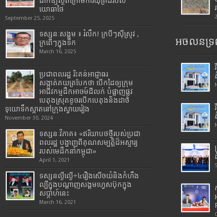
ដាក់ឱ្យស្ថិតក្រោមការឃុំគ្រងរបស់
យោធាថៃ
September 25, 2025
ទស្សនៈសង្គម ៖ រំលឹក! ក្របីៗស៊ីស្រូវ ,
អចលនទ្រព
ក្រពើៗក្នុងទឹក
March 16, 2025
ប្រជាពលរដ្ឋ រិះគន់អាជ្ញាធរ
សង្កាត់គយត្របែកថា បើកដៃឲ្យក្រុម
អាជីវកម្មដឹកអាចម៍ដីលក់ បំផ្លាញផ្លូវ
បេតុងស្រុតខូចរបើកបេតុងនិងដាច់
ទុយោទឹកស្អាតនៅក្រុងស្វាយរៀង
November 30, 2024
ទស្សនៈវិភាគ៖ «ឥរិយាបថថ្មីរបស់ប្រជា
ពលរដ្ឋ បង្ហាញពីគុណសម្បត្តិដ៏អស្ចារ្យ
របស់មេដឹកនាំកម្ពុជា»
April 1, 2021
ទស្សនល្ងីល្ងើ÷៤រឿងសើចយំនិងកំហឹង
ល្បីក្នុងបណ្តាញសង្គមហ្វេសប៊ុកក្នុង
សប្តាហ៍នេះ
March 16, 2021