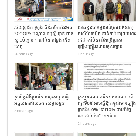
រថយន្ដ ដឹក ទូកុង តឺន័រ បើកកិនម៉ូតូ
ឃាត់ខ្លួនបានមួយសំបុក(០៥នាក់)
SCOOPY បណ្តាលឲ្យស្រ្តី ម្នាក់ បាន
ករណីលួចម៉ូតូ កាន់កាប់អាវុធប្រហា
ស្លា..ប់ ភ្លាម ៗ នៅនិង កន្លែង កេីត
(ដាវ -កាំបិត) និងប្រើប្រាស់
ហេតុ
គ្រឿងញៀនដោយខុសច្បាប់
56 mins ago
1 hour ago
តូចចិត្តជំងឺប្រចាំកាយបុរសម្នាក់ធ្វេី
ក្រសួងធនធានទឹក​​៖​ សម្ពាធទាបពី
អត្តឃាតដោយចងកសម្លាប់ខ្លួន
ព្យុះទី១៥ អាចធ្វើឱ្យកម្ពុជាមានភ្លៀង
ធ្លាក់ពី៤០% ទៅ៧០% ចាប់ពីថ្ងៃ
2 hours ago
នេះ ដល់ទី១៥ ខែសីហា
2 hours ago