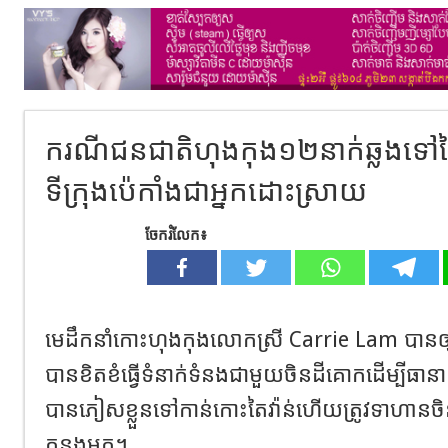
ករណីជនជាតិហុងកុង​១២នាក់ឆ្លងទៅតៃវ
ទីក្រុងប៉េកាំងជាអ្នកដោះស្រាយ
ចែករំលែក៖
មេដឹកនាំកោះហុងកុងលោកស្រី Carrie Lam បានឲ្យដ
បានខិតខំធ្វើទំនាក់ទំនងជាមួយចិនដីគោក​ដើម្បីធា
បានភៀសខ្លួនទៅកាន់កោះតៃវ៉ាន់ហើយត្រូវទាហាន
កន្លងមក។