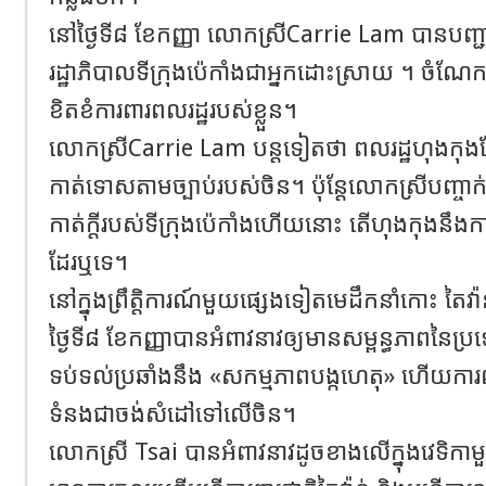
នៅថ្ងៃទី៨ ខែកញ្ញា លោកស្រី​Carrie Lam បានបញ្ជាក់ថ
រដ្ឋាភិបាលទីក្រុងប៉េកាំងជាអ្នកដោះស្រាយ ។ ចំណែ
ខិតខំការពារពលរដ្ឋរបស់ខ្លួន។
លោកស្រី​Carrie Lam បន្តទៀតថា ពលរដ្ឋហុងកុងដែល
កាត់ទោសតាមច្បាប់របស់ចិន​។ ប៉ុន្តែលោកស្រីបញ្ចាក
កាត់ក្តីរបស់ទីក្រុងប៉េកាំងហើយនោះ តើហុងកុងនឹងកាត់
ដែរឬទេ។
នៅក្នុងព្រឹត្តិការណ៍មួយផ្សេងទៀត​មេដឹកនាំកោះ ត
ថ្ងៃទី៨ ខែកញ្ញាបានអំពាវនាវឲ្យមានសម្ពន្ធភាពនៃប្រទ
ទប់ទល់ប្រឆាំងនឹង «សកម្មភាពបង្កហេតុ» ហើយកា
ទំនងជាចង់សំដៅទៅលើចិន។
លោកស្រី Tsai បានអំពាវនាវដូចខាងលើក្នុងវេទិកាម