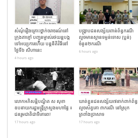
សំណុំរឿងគ្រោះថ្នាក់ចរាចរណ៍នៅ
បង្ក្រាបជនសង្ស័យពាន់ព័ន្ធករណី
ក្រុងតាខ្មៅ បញ្ជូនម្ចាស់រថយន្តបង្ក
លួចមានស្ថានទម្ងន់ទោស (ប្លន់)
ទៅអយ្យការហើយ បន្តនីតិវិធីនៅ
ចំនួន២ករណី
ថ្ងៃទី៦ សីហានេះ
6 hours ago
4 hours ago
លោកអភិសន្តិបណ្ឌិត ស សុខា
ឃាត់ខ្លួនជនសង្ស័យ៧នាក់ពាក់ព័ន្ធ
ឧបនាយករដ្ឋមន្រ្តីក្រសួងមហាផ្ទៃ ៖
លួចសត្វគោ ៣ករណី នៅស្រុក
ជនរួមជាតិជាទីគោរព!
ត្រពាំងប្រាសាទ
17 hours ago
17 hours ago