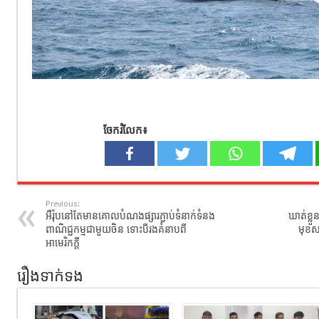
ចែករំលែក៖
Previous:
អឺរ៉ុបនៅតែមានគោលបំណងផ្សារភ្ជាប់ទំនាក់ទំនង
ឃាត់ខ្ល
ពាណិជ្ជកម្មជាមួយចិន ទោះបីរងគំនាបពី
មុខស
អាមេរិកក្តី
រឿងទាក់ទង