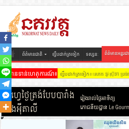
ព័ត៌មានអន្តរជា
ព័ត៌មានជាតិ
ខ្សឹបដាក់ត្រចៀក
ទស្សនៈ
ព័ត៌មានទាន់ហេតុការណ៍៖
ខ្សឹបដាក់ត្រចៀក ៖ អគារ Sky 31 នៅ