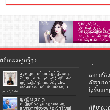
ព័ត៌មានសង្គមថ្មីៗ ៖
>
ឪពុក-ម្ដាយអស់ការអត់ធ្មត់,ប្ដឹងសមត្ថ
សាលាប៊ែលធ
កិច្ចឱ្យចាប់ខ្លួនកូនប្រុសបង្កើតប្រើប្រាស់
សិក្សា២
គ្រឿងញៀន ក្នុងករណីហិង្សាដោយ
ចេតនានិងគំរាមកំហែងថានឹងសម្លាប់
ថ្ងៃទី០៣ក
June 3, 2026
រដ្ឋមន្រ្តី​ នេត្រ​ ភក្ត្រា​
អញ្ជើញបើកសន្និបាតបូកសរុបលទ្ធ
ព័ត៌មានអន្
ផលការងារឆ្នាំ២០២៤ និងលើកទិសដៅ