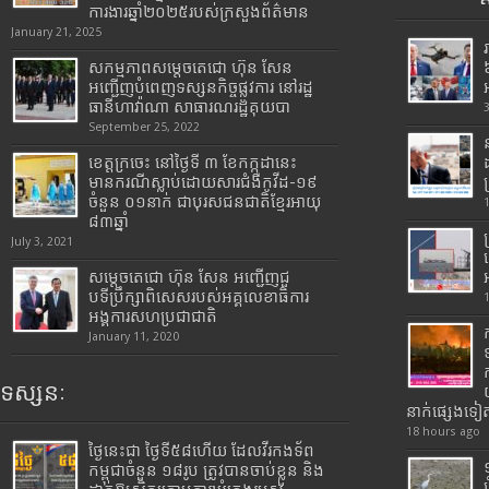
ការងារឆ្នាំ២០២៥របស់​ក្រសួង​ព័ត៌មាន​
January 21, 2025
សកម្មភាពសម្តេចតេជោ ហ៊ុន សែន
អញ្ជើញបំពេញទស្សនកិច្ចផ្លូវការ នៅរដ្ឋ
ធានីហាវ៉ាណា សាធារណរដ្ឋគុយបា
September 25, 2022
ខេត្តក្រចេះ នៅថ្ងៃទី ៣ ខែកក្កដានេះ
មានករណីស្លាប់ដោយសារជំងឺកូវីដ-១៩
ចំនួន ០១នាក់ ជាបុរសជនជាតិខ្មែរអាយុ
៨៣ឆ្នាំ
July 3, 2021
សម្តេចតេជោ ហ៊ុន សែន អញ្ជើញជួ
បទីប្រឹក្សាពិសេសរបស់អគ្គលេខាធិការ
អង្គការសហប្រជាជាតិ
January 11, 2020
ទស្សនៈ
នាក់ផ្សេងទៀ
18 hours ago
ថ្ងៃនេះជា ថ្ងៃទី៥៨ហើយ ដែលវីរកងទ័ព
កម្ពុជាចំនួន ១៨រូប ត្រូវបានចាប់ខ្លួន និង