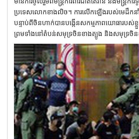
មានការចូលរួមពីមន្ត្រីការពារជាតិតៃវ៉ាន់ និងមន្រ្តីកា
ប្រទេសលោកខាងលិច។ ការលើកឡើងរបស់មេដឹកនាំ
បន្ទាប់ពីចិនហាក់បានបង្កើនសកម្មភាពយោធារបស់ខ្
ព្រមទាំងនៅតំបន់សមុទ្រចិនខាងត្បូង និងសមុទ្រច