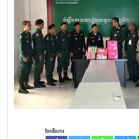
ចែករំលែក៖