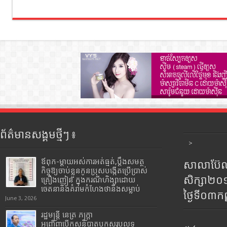
ព័ត៌មានសង្គមថ្មីៗ ៖
>
ឪពុក-ម្ដាយអស់ការអត់ធ្មត់,ប្ដឹងសមត្ថ
សាលាប៊ែលធ
កិច្ចឱ្យចាប់ខ្លួនកូនប្រុសបង្កើតប្រើប្រាស់
សិក្សា២
គ្រឿងញៀន ក្នុងករណីហិង្សាដោយ
ចេតនានិងគំរាមកំហែងថានឹងសម្លាប់
ថ្ងៃទី០៣ក
June 3, 2026
រដ្ឋមន្រ្តី​ នេត្រ​ ភក្ត្រា​
អញ្ជើញបើកសន្និបាតបូកសរុបលទ្ធ