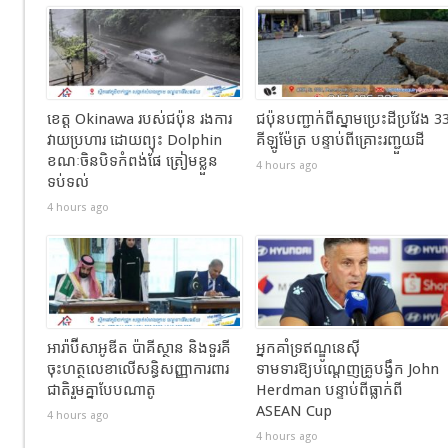
ខេត្ត Okinawa របស់ជប៉ុន រងការ
ជប៉ុនបញ្ជាក់ពីស្នាមប្រេះដីប្រវែង 3
វាយប្រហារ ដោយព្យុះ Dolphin
គីឡូម៉ែត្រ បន្ទាប់ពីគ្រោះរញ្ជួយដី
ខណៈចិនបិទកំពង់ផែ ត្រៀមខ្លួន
4 hours ago
ទប់ទល់
4 hours ago
អារ៉ាប៊ីសាអូឌីត ប៉ាគីស្ថាន និងទួរគី
អ្នកគាំទ្រឥណ្ឌូនេស៊ី
ចុះហត្ថលេខាលើសន្ធិសញ្ញាការពារ
ទាមទារឱ្យបណ្តេញគ្រូបង្វឹក John
ជាតិរួមគ្នាបែបណាតូ
Herdman បន្ទាប់ពីធ្លាក់ពី
ASEAN Cup
4 hours ago
4 hours ago