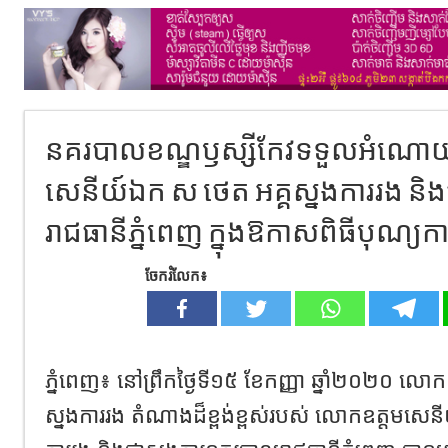
នគរបាលខណ្ឌឫស្សីកែវទទួលអំណោ
សេនីយ៍ឯក ស ថេត អគ្គស្នងការរង ន
រាជធានីភ្នំពេញ ក្នុងឱកាសពិធីបុណ្យកាន់ប
ចែករំលែក៖
ភ្នំពេញ៖ នៅព្រឹកថ្ងៃទី១៥ ខែកញ្ញា ឆ្នាំ២០២០ លោកឧត
ស្នងការរង តំណាងដ៏ខ្ពង់ខ្ពស់របស់ លោកឧត្តមសេន