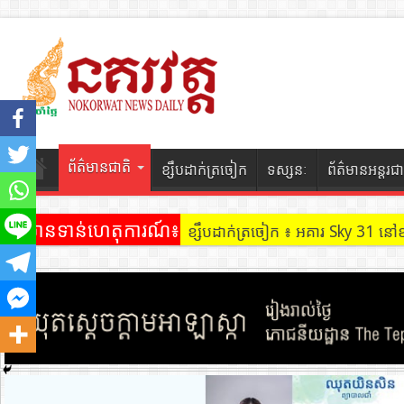
ព័ត៌មានជាតិ
ខ្សឹបដាក់ត្រចៀក
ទស្សនៈ
ព័ត៌មានអន្តរជា
ព័ត៌មានទាន់ហេតុការណ៍៖
ខ្សឹបដាក់ត្រចៀក ៖ ដល់ករ ! ឈ្មួញដ