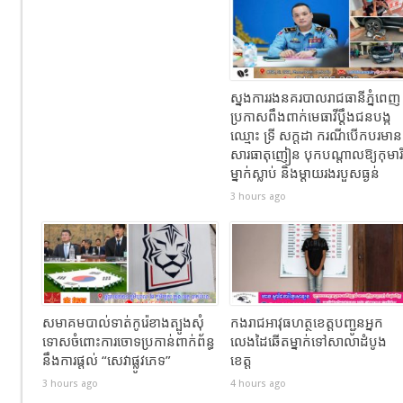
ស្នងការរងនគរបាលរាជធានីភ្នំពេញ
ប្រកាសពឹងពាក់មេធាវីប្តឹងជនបង្ក
ឈ្មោះ ទ្រី សក្ដដា ករណីបើកបរមាន
សារធាតុញៀន បុកបណ្តាលឱ្យកុមារី
ម្នាក់ស្លាប់ និងម្តាយរងរបួសធ្ងន់
3 hours ago
សមាគមបាល់ទាត់កូរ៉េខាងត្បូងសុំ
កងរាជឣាវុធហត្ថខេត្តបញ្ជូនអ្នក
ទោសចំពោះការចោទប្រកាន់ពាក់ព័ន្ធ
លេងដៃឆើតម្នាក់ទៅសាលាដំបូង
នឹងការផ្តល់ “សេវាផ្លូវភេទ”
ខេត្ត
3 hours ago
4 hours ago