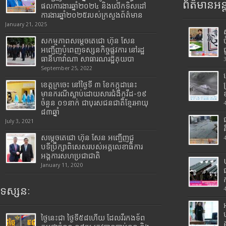
ព័ត៌មានអន្
ផលការងារឆ្នាំ២០២៤ និងលើកទិសដៅ
ការងារឆ្នាំ២០២៥របស់​ក្រសួង​ព័ត៌មាន​
January 21, 2025
សកម្មភាពសម្តេចតេជោ ហ៊ុន សែន
អញ្ជើញបំពេញទស្សនកិច្ចផ្លូវការ នៅរដ្ឋ
ធានីហាវ៉ាណា សាធារណរដ្ឋគុយបា
September 25, 2022
ខេត្តក្រចេះ នៅថ្ងៃទី ៣ ខែកក្កដានេះ
មានករណីស្លាប់ដោយសារជំងឺកូវីដ-១៩
ចំនួន ០១នាក់ ជាបុរសជនជាតិខ្មែរអាយុ
៨៣ឆ្នាំ
July 3, 2021
សម្តេចតេជោ ហ៊ុន សែន អញ្ជើញជួ
បទីប្រឹក្សាពិសេសរបស់អគ្គលេខាធិការ
អង្គការសហប្រជាជាតិ
January 11, 2020
ទស្សនៈ
ថ្ងៃនេះជា ថ្ងៃទី៥៨ហើយ ដែលវីរកងទ័ព