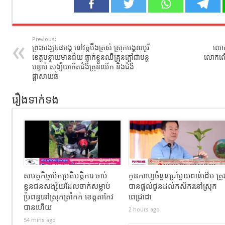
Previous:
ព្រះសង្ឃ៤៨អង្គ នៅវត្តបឹងត្រស់ ស្រុកមង្គលបូរី
លោកត
ខេត្តបន្ទាយមានជ័យ ធ្លាក់ខ្លួនឈឺគ្រុនក្តៅជាបន្ត
លោកលើក
បន្ទាប់ សង្ស័យកើតជំងឺគ្រុនឈីក និងជំងឺ
ផ្តាសាយធំ
រឿងទាក់ទង
សមត្ថកិច្ចបើកប្រតិបត្តិការ ចាប់
កូនកាហ្វេចំនួនប្រាំមួយពាន់ដើម ត្រូ
ខ្លួនជនសង្ស័យដែលចាក់សម្លាប់
បានផ្តល់ជូនដល់កសិករនៅស្រុក
ប្រពន្ធនៅស្រុកត្រាំកក់ ខេត្តតាកែវ
ពេជ្រាដា
បានហេីយ
2 hours ago
54 mins ago