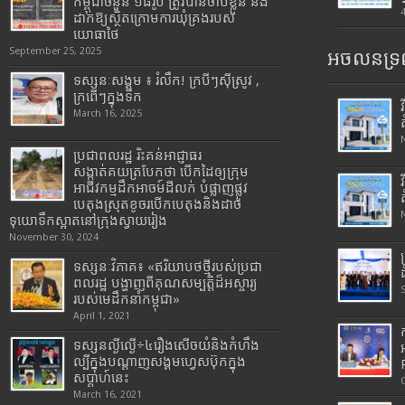
កម្ពុជាចំនួន ១៨រូប ត្រូវបានចាប់ខ្លួន និង
ដាក់ឱ្យស្ថិតក្រោមការឃុំគ្រងរបស់
យោធាថៃ
September 25, 2025
អចលនទ្រព
ទស្សនៈសង្គម ៖ រំលឹក! ក្របីៗស៊ីស្រូវ ,
ក្រពើៗក្នុងទឹក
March 16, 2025
ប្រជាពលរដ្ឋ រិះគន់អាជ្ញាធរ
សង្កាត់គយត្របែកថា បើកដៃឲ្យក្រុម
អាជីវកម្មដឹកអាចម៍ដីលក់ បំផ្លាញផ្លូវ
បេតុងស្រុតខូចរបើកបេតុងនិងដាច់
ទុយោទឹកស្អាតនៅក្រុងស្វាយរៀង
November 30, 2024
ទស្សនៈវិភាគ៖ «ឥរិយាបថថ្មីរបស់ប្រជា
ពលរដ្ឋ បង្ហាញពីគុណសម្បត្តិដ៏អស្ចារ្យ
របស់មេដឹកនាំកម្ពុជា»
April 1, 2021
ទស្សនល្ងីល្ងើ÷៤រឿងសើចយំនិងកំហឹង
ល្បីក្នុងបណ្តាញសង្គមហ្វេសប៊ុកក្នុង
សប្តាហ៍នេះ
March 16, 2021