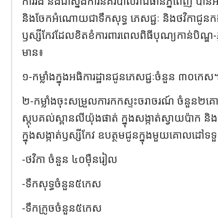
ការរង និងជាស្នងការនគរបាលរាជធានីភ្នំពេញ បានអញ
និងចែកអំណោយជាទឹកសុទ្ធ ភេសជ្ជៈ និងថវិកាជូន
ឫស្សីកែវដែលខិតខំការពារពេលពិធីបុណ្យកាន់បិណ្ឌ-ភ្ជុ
មាន៖
១-កម្លាំងក្នុងអធិការដ្ឋានជូនភេសជ្ជៈចំនួន ៣០កេស
២-កម្លាំងចុះសម្រួលការកកស្ទះចរាចរណ៍ ចំនួន
ស្តុបគល់ស្ពានលីយ៉ុងផាត់ ក្នុងសង្កាត់ស្វាយប៉ា
ក្នុងសង្កាត់ឫស្សីកែវ ឧបត្ថមជូនក្នុងមួយគោលដៅទ
-ថវិកា ចំនួន ៤០ម៉ឺនរៀល
-ទឹកសុទ្ធចំនួន៥កេស
-ទឹកក្រូចចំនួន៥កេស