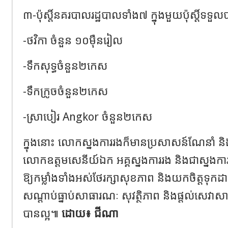
៣-ប៉ុស្តិ៍នគរបាលរដ្ឋបាលទាំង៧ ក្នុងមួយប៉ុស្តិ៍ទទួ
-ថវិកា ចំនួន ១០ម៉ឺនរៀល
-ទឹកសុទ្ធចំនួន២កេស
-ទឹកក្រូចចំនួន២កេស
-ស្រាបៀរ Angkor ចំនួន២កេស
ក្នុងនោះ លោកស្នងការរងក៏មានប្រសាសន៍ណែនាំ និងពាំន
លោកឧត្តមសេនីយ៍ឯក អគ្គស្នងការរង និងជាស្នងកា
ឱ្យកម្លាំងទាំងអស់ថែរក្សាសុខភាព និងយកចិត្តទុកដា
សណ្តាប់ធ្នាប់សាធារណៈ សុវត្ថិភាព និងផ្តល់សេវាស
បានល្អ៕
ដោយ៖ ជីណា