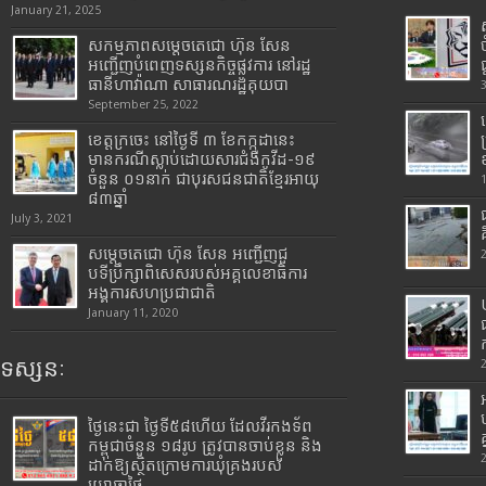
January 21, 2025
សកម្មភាពសម្តេចតេជោ ហ៊ុន សែន
អញ្ជើញបំពេញទស្សនកិច្ចផ្លូវការ នៅរដ្ឋ
ធានីហាវ៉ាណា សាធារណរដ្ឋគុយបា
September 25, 2022
ខេត្តក្រចេះ នៅថ្ងៃទី ៣ ខែកក្កដានេះ
មានករណីស្លាប់ដោយសារជំងឺកូវីដ-១៩
ចំនួន ០១នាក់ ជាបុរសជនជាតិខ្មែរអាយុ
៨៣ឆ្នាំ
July 3, 2021
សម្តេចតេជោ ហ៊ុន សែន អញ្ជើញជួ
បទីប្រឹក្សាពិសេសរបស់អគ្គលេខាធិការ
អង្គការសហប្រជាជាតិ
January 11, 2020
ទស្សនៈ
ថ្ងៃនេះជា ថ្ងៃទី៥៨ហើយ ដែលវីរកងទ័ព
កម្ពុជាចំនួន ១៨រូប ត្រូវបានចាប់ខ្លួន និង
ដាក់ឱ្យស្ថិតក្រោមការឃុំគ្រងរបស់
យោធាថៃ