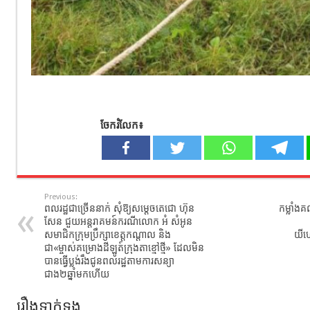
ចែករំលែក៖
Previous:
ពលរដ្ឋជាច្រើននាក់ សុំឱ្យសម្តេចតេជោ ហ៊ុន
កម្លាំងគ
សែន ជួយអន្តរាគមន៍ករណីលោក អំ សំអូន
សមាជិកក្រុមប្រឹក្សាខេត្តកណ្តាល និង
យីហ
ជា«ម្ចាស់គម្រោងដីឡូត៍ក្រុងតាខ្មៅថ្មី» ដែលមិន
បានធ្វើប្លង់រឹងជូនពលរដ្ឋតាមការសន្យា
ជាង២ឆ្នាំមកហើយ
រឿងទាក់ទង