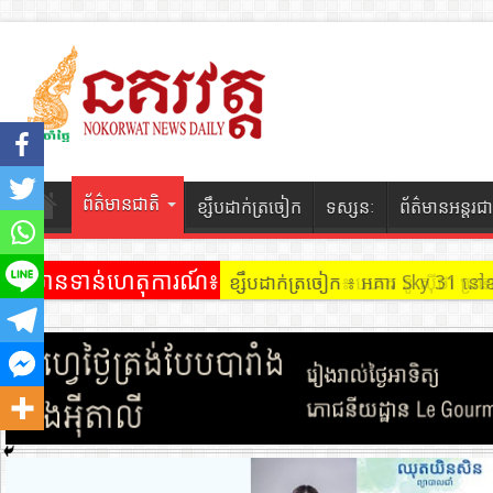
ព័ត៌មានជាតិ
ខ្សឹបដាក់ត្រចៀក
ទស្សនៈ
ព័ត៌មានអន្តរជា
ព័ត៌មានទាន់ហេតុការណ៍៖
ខ្សឹបដាក់ត្រចៀក ៖ អគារ Sky 31 នៅ