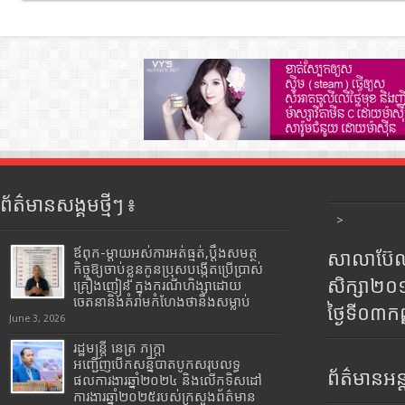
ព័ត៌មានសង្គមថ្មីៗ ៖
>
ឪពុក-ម្ដាយអស់ការអត់ធ្មត់,ប្ដឹងសមត្ថ
សាលាប៊ែលធ
កិច្ចឱ្យចាប់ខ្លួនកូនប្រុសបង្កើតប្រើប្រាស់
សិក្សា២
គ្រឿងញៀន ក្នុងករណីហិង្សាដោយ
ចេតនានិងគំរាមកំហែងថានឹងសម្លាប់
ថ្ងៃទី០៣ក
June 3, 2026
រដ្ឋមន្រ្តី​ នេត្រ​ ភក្ត្រា​
អញ្ជើញបើកសន្និបាតបូកសរុបលទ្ធ
ព័ត៌មានអន្
ផលការងារឆ្នាំ២០២៤ និងលើកទិសដៅ
ការងារឆ្នាំ២០២៥របស់​ក្រសួង​ព័ត៌មាន​