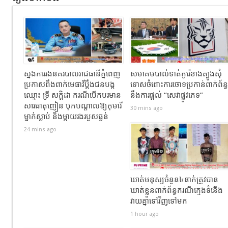
ស្នងការរងនគរបាលរាជធានីភ្នំពេញ
សមាគមបាល់ទាត់កូរ៉េខាងត្បូងសុំ
ប្រកាសពឹងពាក់មេធាវីប្តឹងជនបង្ក
ទោសចំពោះការចោទប្រកាន់ពាក់ព័ន្ធ
ឈ្មោះ ទ្រី សក្ដិដា ករណីបើកបរមាន
នឹងការផ្តល់ “សេវាផ្លូវភេទ”
សារធាតុញៀន បុកបណ្តាលឱ្យកុមារី
30 mins ago
ម្នាក់ស្លាប់ និងម្តាយរងរបួសធ្ងន់
24 mins ago
ឃាត់មនុស្សចំនួន៤នាក់ត្រូវបាន
ឃាត់ខ្លួនពាក់ព័ន្ធករណីក្មេងទំនើង
វាយគ្នាទៅវិញទៅមក
1 hour ago