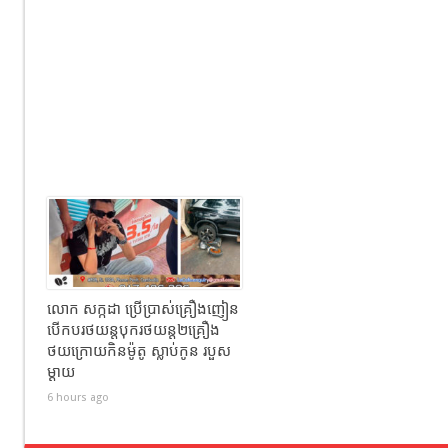
លោក សក្កដា ប្រើប្រាស់គ្រឿងញៀន
បើកបរថយន្តបុករថយន្ត២គ្រឿង
ថយក្រោយកិនម៉ូតូ ស្លាប់កូន របួស
ម្ដាយ
6 hours ago