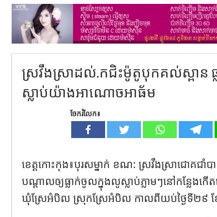
ស្រវឹងស្រាដល់.កជិះម៉ូតូបុកគល់ស្ពាន ធ
ស្លាប់យ៉ាងអាណោចអាធ័ម
ចែករំលែក៖
ខេត្តកោះកុង៖បុរសម្នាក់ ខណ: ស្រវឹងស្រាជោគជាំបាន
បណ្តាលឲ្យធ្លាក់ចូលក្នុងលូស្លាប់ភ្លាមៗនៅកន្លែងកើត
ឃុំស្រែអំបិល ស្រុកស្រែអំបិល កាលពីយប់ថ្ងៃទី២៩ ខ