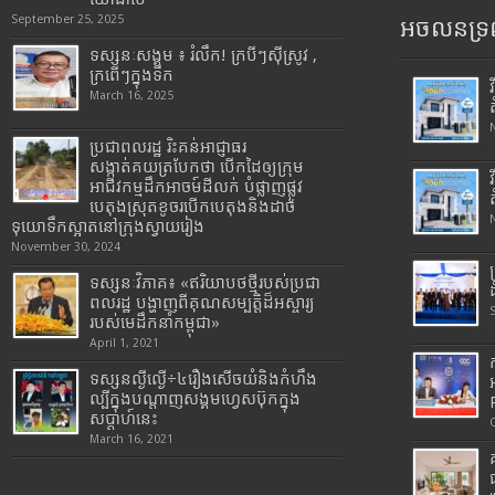
September 25, 2025
អចលនទ្រព
ទស្សនៈសង្គម ៖ រំលឹក! ក្របីៗស៊ីស្រូវ ,
ក្រពើៗក្នុងទឹក
March 16, 2025
ប្រជាពលរដ្ឋ រិះគន់អាជ្ញាធរ
សង្កាត់គយត្របែកថា បើកដៃឲ្យក្រុម
អាជីវកម្មដឹកអាចម៍ដីលក់ បំផ្លាញផ្លូវ
បេតុងស្រុតខូចរបើកបេតុងនិងដាច់
ទុយោទឹកស្អាតនៅក្រុងស្វាយរៀង
November 30, 2024
ទស្សនៈវិភាគ៖ «ឥរិយាបថថ្មីរបស់ប្រជា
ពលរដ្ឋ បង្ហាញពីគុណសម្បត្តិដ៏អស្ចារ្យ
របស់មេដឹកនាំកម្ពុជា»
April 1, 2021
ទស្សនល្ងីល្ងើ÷៤រឿងសើចយំនិងកំហឹង
ល្បីក្នុងបណ្តាញសង្គមហ្វេសប៊ុកក្នុង
សប្តាហ៍នេះ
March 16, 2021