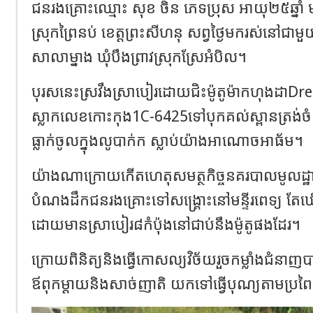
ជនរងគ្រោះឈ្មោះ សុខ ចិន ភេទប្រុស អាយុ២៥ឆ្នាំ 
ស្រុកព្រៃនប់ ខេត្តព្រះសីហនុ សព្វថ្ងៃមករស់នៅជា
សាលាម្នាង ឃុំបឹងព្រាវស្រុកស្រែអំបិល។
បុរសនេះស្រវឹងស្រាបៀរដោយជិះម៉ូតូម៉ាកហុងដាD
ស្លាកលេខកោះកុង1C-6425ទៅបុកគល់ស្ពានត្រង់
ធ្លាក់ចូលក្នុងលូបាក់ក ស្លាប់យ៉ាងអាណោចអាធ័ម។
យ៉ាងណាក្រោយកើតហេតុសមត្ថកិច្ចនគរបាលមូលដ្ឋ
បំណងដឹកជនរងគ្រោះទៅសង្រ្គោះនៅមន្ទីរពេទ្យ ត
ដោយមានស្រាបៀរ៨កំប៉ុងនៅជាប់នឹងម៉ូតូផងដែរ។
ក្រោយពិនិត្យនិងធ្វើកោសល្យវិច័យរួចកម្លាំងជំន
ឪពុកម្តាយនិងសាច់ញាតិ យកទៅធ្វើបុណ្យតាមប្រ