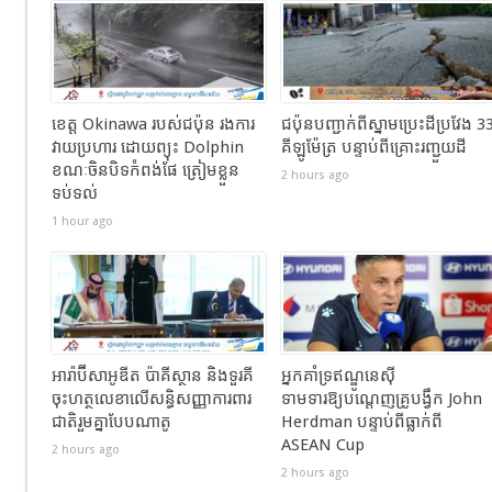
ខេត្ត Okinawa របស់ជប៉ុន រងការ
ជប៉ុនបញ្ជាក់ពីស្នាមប្រេះដីប្រវែង 3
វាយប្រហារ ដោយព្យុះ Dolphin
គីឡូម៉ែត្រ បន្ទាប់ពីគ្រោះរញ្ជួយដី
ខណៈចិនបិទកំពង់ផែ ត្រៀមខ្លួន
2 hours ago
ទប់ទល់
1 hour ago
អារ៉ាប៊ីសាអូឌីត ប៉ាគីស្ថាន និងទួរគី
អ្នកគាំទ្រឥណ្ឌូនេស៊ី
ចុះហត្ថលេខាលើសន្ធិសញ្ញាការពារ
ទាមទារឱ្យបណ្តេញគ្រូបង្វឹក John
ជាតិរួមគ្នាបែបណាតូ
Herdman បន្ទាប់ពីធ្លាក់ពី
ASEAN Cup
2 hours ago
2 hours ago