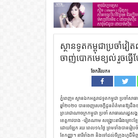
ស្ថានទូតកម្ពុជាប្រចាំវៀ
ចាញ់បោកមេខ្យល់ រួចធ្វ
ចែករំលែក៖
ភ្នំពេញ៖ ស្ថានឯកអគ្គរាជទូតកម្ពុជា ប្រចា
ឆ្នាំ២០២០ បានចេញសេចក្តីជូនព័ត៌មានឱ្យដឹងថ
ព្រះរាជាណាចក្រកម្ពុជា ប្រចាំ សាធារណរដ្
ខេត្តកាវបាង -វៀតណាម សង្គ្រោះនារីរងគ្រោះខ
ដោយឡែក រយៈពេល១៤ថ្ងៃ ព្រមទាំងបានរៀបចំបែ
ខែកញ្ញា។ នារីទាំង៣ និងទៅដល់ទីក្រុងហូជីមិ