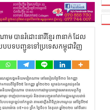
តណាម បានរំដោះនារីខ្មែរ ៣នាក់ ដែល
ើបែបបទបញ្ជូនទៅប្រទេសកម្ពុជាវិញ
ំសាធារណរដ្ឋសង្គមនិយមវៀតណាម នៅរសៀលថ្ងៃទី៣០ ខែកញ្ញា
ា៖កាលពីថ្ងៃទី២៥ ខែកញ្ញា ឆ្នាំ២០២០ ស្ថានឯកអគ្គរាជទូតនៃ
ឋសង្គមនិយមវៀតណាម បានសហការជាមួយអាជ្ញាធរមានសមត្ថកិច្ច
្មែរ៣រូប ចាញ់បោកមេខ្យល់ និងបានបញ្ជូនទៅដាក់មជ្ឈមណ្ឌលដាច់
បបទត្រឡប់ទៅកម្ពុជា តាមរថភ្លើងពីទីក្រុងហាណូយ នៅថ្ងៃទី២៩
ញ វេលាម៉ោង ០៥+០០ ព្រឹក ថ្ងៃទី០១ ខែតុលា ឆ្នាំ២០២០ នៅទីនោះ