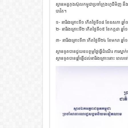
ស្ថានអគ្គកុងស៊ុលកម្ពុជាប្រចាំក្រុងហូជីមិញ ន
បាវិត។
១- នារីរងគ្រោះទី១ កើតថ្ងៃទី០៨ ខែឧសភា ឆ្ន
២- នារីរងគ្រោះទី២ កើតថ្ងៃទី០៥ ខែកក្កដា ឆ្ន
៣- នារីរងគ្រោះទី៣ កើតថ្ងៃទី២៤ ខែមករា ឆ្ន
ស្ថានទូតបានជួយឧបត្ថម្ភថ្លៃធ្វើដំណើរ ការស្នាក
ស្ថានទូតបានផ្តាំផ្ញើដល់នារីរងគ្រោះនោះ ព