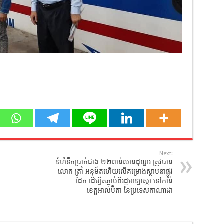
Next:
ទំហំទឹកប្រាក់ជាង ២២ពាន់លានដុល្លារ ត្រូវបាន
លោក ត្រាំ អនុម័តហើយលើគម្រោងស្ថាបនាផ្លូវ
ដែក ដើម្បីតភ្ជាប់ពីរដ្ឋអាឡាស្កា ទៅកាន់
ខេត្តអាល់ប៊ឺតា នៃប្រទេសកាណាដា