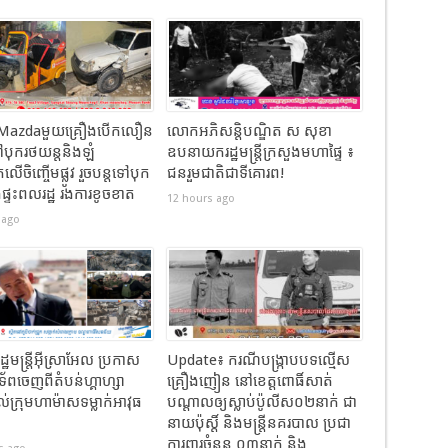
តMazdaមួយគ្រឿងបើកលឿន
លោកអភិសន្តិបណ្ឌិត ស សុខា
ៅបុករថយន្តនិងឡំ
ឧបនាយករដ្ឋមន្រ្តីក្រសួងមហាផ្ទៃ ៖
តលើចិញ្ចើមផ្លូវ រួចបន្តទៅបុក
ជនរួមជាតិជាទីគោរព!
ងផ្ទះពលរដ្ឋ​ រងការខូចខាត
12 hours ago
 ago
ឋមន្ត្រីអ៊ីស្រាអែល ប្រកាស
Update៖ ករណីបង្ក្រាបបទល្មើស
័ពចេញពីតំបន់ហ្គាហ្សា
គ្រឿងញៀន នៅខេត្តពោធិ៍សាត់
់ក្រុមហាម៉ាសទម្លាក់អាវុធ
បណ្តាលឲ្យស្លាប់ប៉ូលីស០២នាក់ ជា
នាយប៉ុស្តិ៍ និងមន្រ្តីនគរបាល ប្រជា
ការពារចំនួន ០៣នាក់ និង