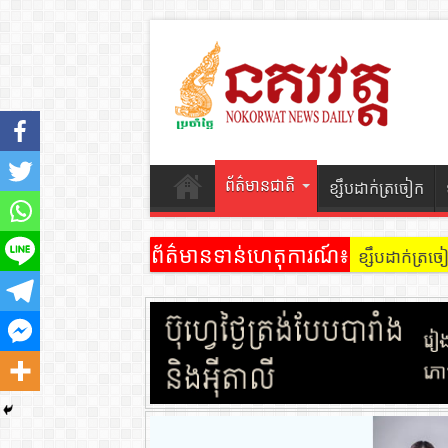
ព័ត៌មានជាតិ
ខ្សឹបដាក់ត្រចៀក
ព័ត៌មានទាន់ហេតុការណ៍៖
ខ្សឹបដាក់ត្រ