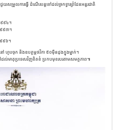
ឹងជួយសម្រួលការធ្វើ ដំណើរបន្តទៅដល់ច្រកទ្វារព្រំដែនអន្តរជាតិ
ាំ១៩៩៤។
ាំ១៩៩៣។
ាំ១៩៩៦។
់នៅ ហូបចុក និងឧបត្ថម្ភថវិកា ៥០ម៉ឺនដុងក្នុងម្នាក់។
េលទៅដល់មាតុប្រទេសវិញខិតខំ ប្រកបមុខរបរតាមសមត្ថភាព៕