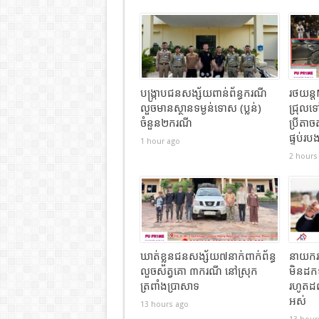
បង្ក្រាបជនសង្ស័យពាន់ព័ន្ធករណី
រថយន្
លួចមានស្ថានទម្ងន់ទោស (ប្លន់)
ជ្រុលទ
ចំនួន២ករណី
ប្រីតាច
ផ្ទប់រប
1 hour ago
2 hours
ឃាត់ខ្លួនជនសង្ស័យ៧នាក់ពាក់ព័ន្ធ
នាយករដ្
លួចសត្វគោ ៣ករណី នៅស្រុក
មិនដកទ
ត្រពាំងប្រាសាទ
រហូតដល
អស់
13 hours ago