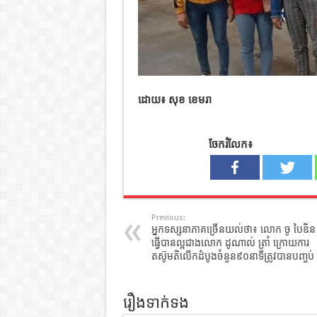
ដោយ៖ សុខ ខេមរា
ចែករំលែក៖
Previous:
អ្នកទស្សនាភាគច្រើនយល់ថា៖ លោក ចូ បៃឌិន
ធ្វើបានល្អជាងលោក ដូណាល់ ត្រាំ ក្រោយការ
តស៊ូមតិលើកដំបូងចំនួន៩០នាទីត្រូវបានបញ្ចប់
រឿងទាក់ទង