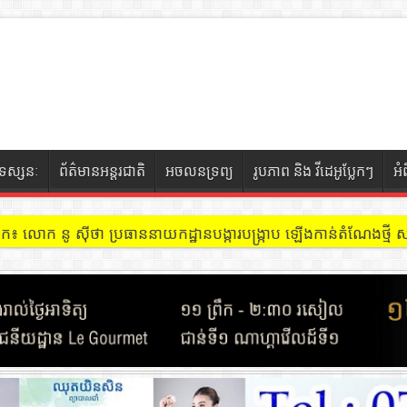
ទស្សនៈ
ព័ត៌មានអន្តរជាតិ
អចលនទ្រព្យ
រូបភាព និង វីដេអូប្លែកៗ
អំ
ចៀក ៖ អគារ Sky 31 នៅខណ្ឌទួលគោក មានអ្នកជួលបន្ទប់បើកល្បែងសុីសង