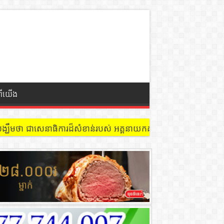
ពីយើង
 នៅជាន់ទី៩ បន្ទប់ ៩០២ !