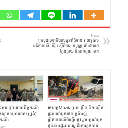
Next:
រ
ក្រសួងសុខាភិបាលជូនព័ត៌មាន ៖ លទ្ធផល
វេទិកាអាស៊ី -អឺរ៉ុប ស្តីពីការប្រយុទ្ធប្រឆាំងឱសថ
ក្លែងក្លាយ និងអន់គុណភាព
ាបជនសង្ស័យពាន់ព័ន្ធករណី
រថយន្តMazdaមួយគ្រឿងបើកលឿន
្ថានទម្ងន់ទោស (ប្លន់)
ជ្រុលទៅបុករថយន្តនិងឡំ
២ករណី
ប្រីតាចតលើចិញ្ចើមផ្លូវ រួចបន្តទៅបុក
ផ្ទប់របងផ្ទះពលរដ្ឋ​ រងការខូចខាត
 ago