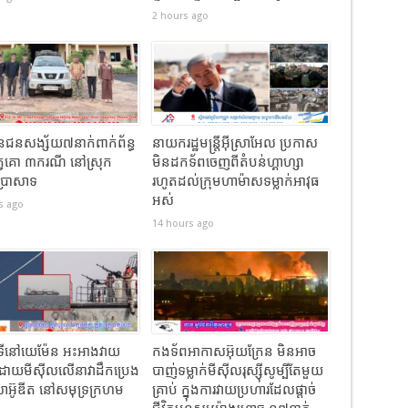
2 hours ago
លួនជនសង្ស័យ៧នាក់ពាក់ព័ន្ធ
នាយករដ្ឋមន្ត្រីអ៊ីស្រាអែល ប្រកាស
្វគោ ៣ករណី នៅស្រុក
មិនដកទ័ពចេញពីតំបន់ហ្គាហ្សា
ប្រាសាទ
រហូតដល់ក្រុមហាម៉ាសទម្លាក់អាវុធ
អស់
s ago
14 hours ago
៊ូទីនៅយេម៉ែន អះអាងវាយ
កងទ័ពអាកាសអ៊ុយក្រែន មិនអាច
ដោយមីស៊ីលលើនាវាដឹកប្រេង
បាញ់ទម្លាក់មីស៊ីលរុស្ស៊ីសូម្បីតែមួយ
ីសាអ៊ូឌីត នៅសមុទ្រក្រហម
គ្រាប់ ក្នុងការវាយប្រហារដែលផ្តាច់