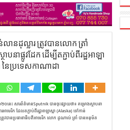
លានដុល្លារ ត្រូវបានលោក ត្រាំ
ាផ្លូវដែក ដើម្បីតភ្ជាប់ពីរដ្ឋអាឡា
ឺតា នៃប្រទេសកាណាដា
ំ២០២០នេះ
សារព័ត៌មាន
Sputnik
បានចុះផ្សាយថា៖
គម្រោងស្ថាបនា
ារអាមេរិក
ដែលតភ្ជាប់ពីរដ្ឋអាឡាស្កា
(Alaska)
ទៅកាន់
ត្រូវបានប្រធានាធិបតីអាមេរិក
លោក
ដូណាល់
ត្រាំ
បានអនុម័ត