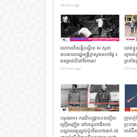
36 mins ago
លោកអភិសន្តិបណ្ឌិត ស សុខា
ឃាត់ខ្
ឧបនាយករដ្ឋមន្រ្តីក្រសួងមហាផ្ទៃ ៖
លួចសត
ជនរួមជាតិជាទីគោរព!
ត្រពាំង
13 hours ago
13 hour
Update៖ ករណីបង្ក្រាបបទល្មើស
ក្រុមហ
គ្រឿងញៀន នៅខេត្តពោធិ៍សាត់
ប្រហារ
បណ្តាលឲ្យស្លាប់ប៉ូលីស០២នាក់ ជា
អារ៉ាប៊