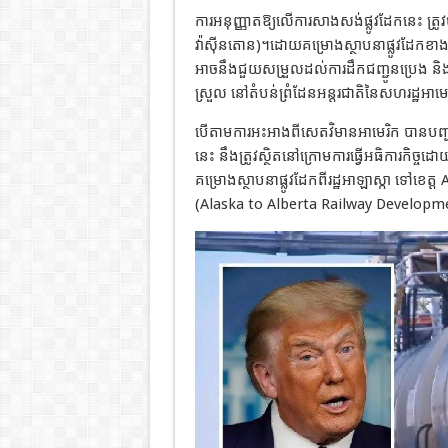
ការអនុញ្ញាតឱ្យលើការសាងសង់ផ្លូវដែកនេះ
ត្រ
វ៉ាស៊ីនតោន
)
។
ដោយគម្រោងស្ថាបនាផ្លូវដែកខ
អាចនឹងជួយសម្រួលដល់ការដឹកជញ្ជូនប្រេង
និ
ស្រួល
នៅតំបន់ព្រំដែនអន្តរជាតិនៃសហរដ្ឋអាមេ
បើតាមការអះអាងពីសេតវិមានអាមេរិក
បានបញ្
នេះ
នឹងត្រូវស្ថិតនៅក្រោមការធ្វើអធិការកិច្
គម្រោងស្ថាបនាផ្លូវដែកពីរដ្ឋអាឡាស្កា
ទៅខេត្ត
A
(Alaska to Alberta Railway Developm