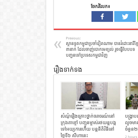
ចែករំលែក៖
Previous:
ស្ថានទូតកម្ពុជាប្រចាំវៀតណាម បានរំដោះនារីខ្មែ
៣នាក់ ដែលចាញ់បោកមេខ្យល់ រួចធ្វើបែបបទ
បញ្ជូនទៅប្រទេសកម្ពុជាវិញ
រឿងទាក់ទង
សំណុំរឿងគ្រោះថ្នាក់ចរាចរណ៍នៅ
បង្ក្រ
ក្រុងតាខ្មៅ បញ្ជូនម្ចាស់រថយន្តបង្ក
លួចមានស
ទៅអយ្យការហើយ បន្តនីតិវិធីនៅ
ចំនួន
ថ្ងៃទី៦ សីហានេះ
2 hours