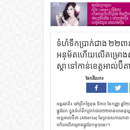
ទំហំទឹកប្រាក់ជាង ២២ពាន់
អនុម័តហើយលើគម្រោងស្ថាបន
ស្កា ទៅកាន់ខេត្តអាល់ប៊
ចែករំលែក៖
អន្តរជាតិ៖
នៅព្រឹកថ្ងៃពុធ
ទី៣០
ខែកញ្ញា
ឆ្នា
ផ្លូវដែក
ក្នុងទំហំទឹកប្រាក់ជាង
២២ពាន់លានដុល្ល
ខេត្តអាល់ប៊ឺតា
(Alberta)
នៃប្រទេសកាណាដា
ហើយលើគម្រោងផ្លូវដែកមួយនេះ
។