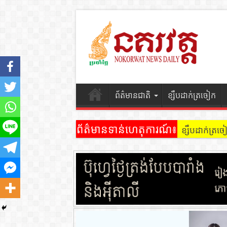
ព័ត៌មានជាតិ
ខ្សឹបដាក់ត្រចៀក
ព័ត៌មានទាន់ហេតុការណ៍៖
ខ្សឹបដាក់ត្រ