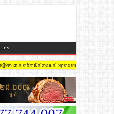
ពីយើង
 នៅជាន់ទី៩ បន្ទប់ ៩០២ !