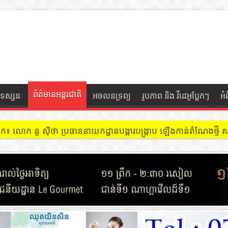
ព័ត៌មានអន្តរជាតិ
ទស្សនៈ
អចលនទ្រព្យ
រូបភាព និង វីដេអូប្លែកៗ
អំ
ចៀក ៖ អគារ Sky 31 នៅខណ្ឌទួលគោក មានអ្នកជួលបន្ទប់បើកល្បែងសុីសង