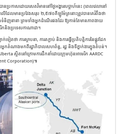
ូវបានប្រកាសដោយសេតវិមាននៅថ្ងៃអង្គារសប្ដាហ៍នេះ
(
ពេលវេលានៅ
ាងលើដែលមានប្រវែងសរុប
២
,
៥៧០គីឡូម៉ែត្រនោះត្រូវបានគេរំពឹងថា
ងទំនិញនានា
ព្រមទាំងអ្នកដំណើរផងដែរ
ឱ្យកាន់តែមានភាពងាយ
រិក
និងប្រទេសកាណាដា។
ជាក់ទៀតថា
ការស្ថាបនា
,
ការតភ្ជាប់
និងការធ្វើប្រតិបត្តិការនៃផ្លូវដែក
ចដោយអ្នកតំណាងមកពីរដ្ឋាភិបាលសហព័ន្ធ
,
រដ្ឋ
និងទីភ្នាក់ងារក្នុងតំបន់។
lberta
ស្ថិតនៅក្រោមការដឹកនាំដោយក្រុមហ៊ុនអាមេរិក
AARDC
ent Corporation)
៕