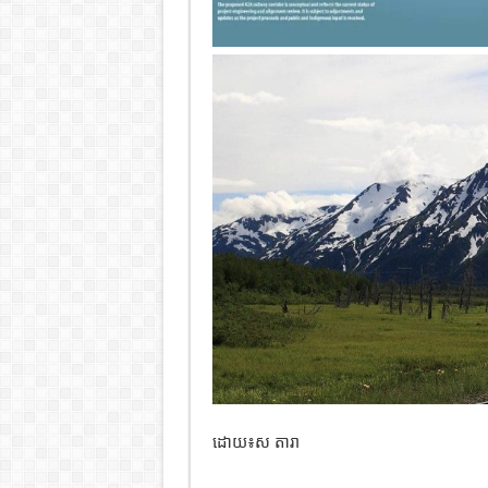
ដោយ៖ស
តារា