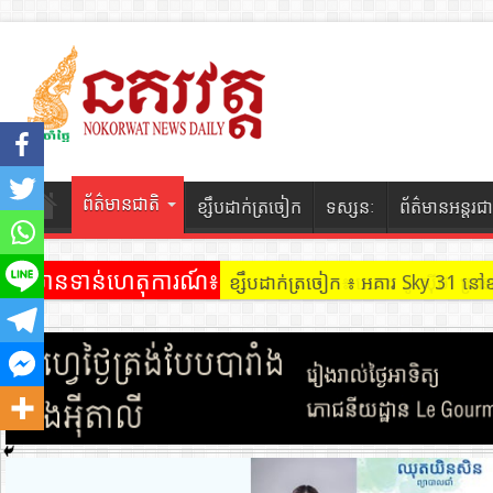
ព័ត៌មានជាតិ
ខ្សឹបដាក់ត្រចៀក
ទស្សនៈ
ព័ត៌មានអន្តរជា
ព័ត៌មានទាន់ហេតុការណ៍៖
ខ្សឹបដាក់ត្រចៀក ៖ អគារ Sky 31 នៅ