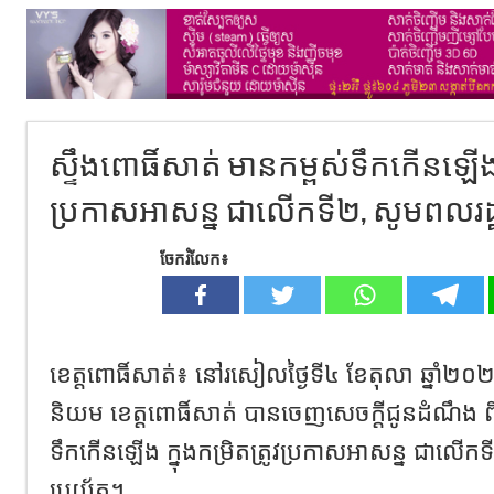
ស្ទឹងពោធិ៍សាត់ មានកម្ពស់ទឹកកើនឡើង ក្
ប្រកាសអាសន្ន ជាលើកទី២, សូមពលរដ្ឋប្
ចែករំលែក៖
ខេត្តពោធិ៍សាត់៖ នៅរសៀលថ្ងៃទី៤ ខែតុលា ឆ្នាំ២០
និយម ខេត្តពោធិ៍សាត់ បានចេញសេចក្តីជូនដំណឹង ពី
ទឹកកើនឡើង ក្នុងកម្រិតត្រូវប្រកាសអាសន្ន ជាលើកទ
ប្រយ័ត្ន។