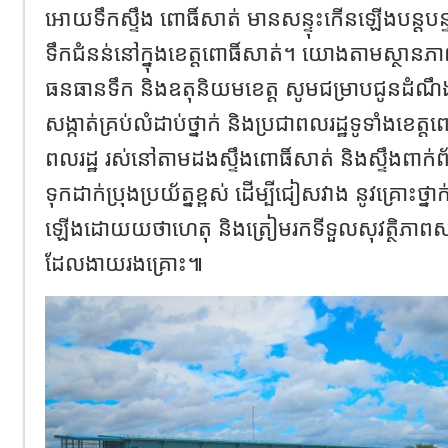
អោយទឹកស្ទឹង ពោធិ៍សាត់ មានសន្ទុះកើនឡើងបន្តបន
ទឹកជំនន់នៅក្នុងខេត្តពោធិ៍សាត់។ យោងតាមស្ថានភ
ធនធានទឹក និងឧតុនិយមខេត្ត សូមជម្រាបជូនដំណឹង ដ
សង្កាត់គ្រប់លំដាប់ថ្នាក់ និងប្រជាពលរដ្ឋទូទាំងខេត្
ពលរដ្ឋ រស់នៅតាមដងស្ទឹងពោធិ៍សាត់ និងស្ទឹងពាក់ព័
ទុកដាក់ប្រុងប្រយ័ត្នខ្ពស់ ដើម្បីជៀសវាង នូវគ្រោះ
ឡើងដោយយថាហេតុ និងត្រៀមរកទីទួលសុវត្ថិភាពសម្
ដែលងាយរងគ្រោះ៕