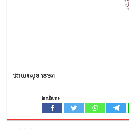
ដោយ៖សុខ ខេមរា
ចែករំលែក៖
Previous: