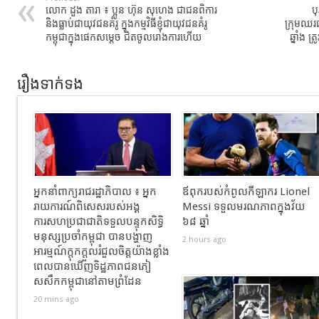
លោក ដួង តារា ៖ ប្អូន ហ៊ុន សុហេង ជាជនពិការ
ប
និងធ្លាប់ជាយុវជនគំរូ ក្នុងកម្មវិធីខ្ញុំជាយុវជនគំរូ
ក្រុមឈរជ
កម្ពុជាក្នុងផេកសម្តេច ជិតចូលរោងការហើយ
ឆ្នាំង 
រឿងទាក់ទង
អ្នកនាំពាក្យរាជរដ្ឋាភិបាល ៖ អ្នក
ឪពុករបស់កំពូលកីឡាករ Lionel
រាយការណ៍ពិសេសរបស់អង្គ
Messi ទទួលមរណភាពក្នុងវ័យ
ការសហប្រជាជាតិទទួលបន្ទុកសិទ្ធិ
៦៨ ឆ្នាំ
មនុស្សប្រចាំកម្ពុជា បានបង្ហាញ
2 hours ago
អារម្មណ៍ក្តុកក្តួលរំជួលចិត្តយ៉ាងខ្លាំង
ពេលបានឃើញទិដ្ឋភាពជនភៀ
សសឹកកម្ពុជានៅតាមព្រំដែន
20 mins ago