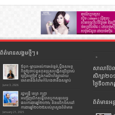
ព័ត៌មានសង្គមថ្មីៗ ៖
>
ឪពុក-ម្ដាយអស់ការអត់ធ្មត់,ប្ដឹងសមត្ថ
សាលាប៊ែលធ
កិច្ចឱ្យចាប់ខ្លួនកូនប្រុសបង្កើតប្រើប្រាស់
សិក្សា២
គ្រឿងញៀន ក្នុងករណីហិង្សាដោយ
ចេតនានិងគំរាមកំហែងថានឹងសម្លាប់
ថ្ងៃទី០៣ក
June 3, 2026
រដ្ឋមន្រ្តី​ នេត្រ​ ភក្ត្រា​
អញ្ជើញបើកសន្និបាតបូកសរុបលទ្ធ
ព័ត៌មានអន្
ផលការងារឆ្នាំ២០២៤ និងលើកទិសដៅ
ការងារឆ្នាំ២០២៥របស់​ក្រសួង​ព័ត៌មាន​
January 21, 2025