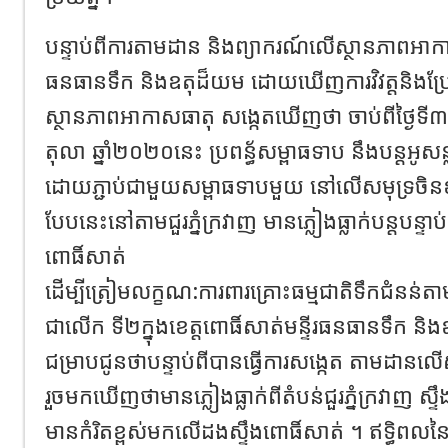
បន្ទាប់ពីការតាមដាន និងព្យាករណ៍លើស្ថានភាពអាក
ធនធានទឹក និងឧតុដ៏យម ដោយឃើញការវិវត្តនិងប្រែប្
ស្ថានភាពអាកាសធាតុ សង្កេតឃើញថា ចាប់ពីថ្ងៃទី៣០
តុលា ឆ្នាំ២០២០នេះ ប្រពន្ធ័សម្ពាធទាប នឹងបន្តអូសន
ដោយភ្ជាប់ជាមួយសម្ពាធទាបមួយ នៅលើសមុទ្រចិនខាង
បែបនេះនៅតាមជួរភ្នំក្រវាញ មានភ្លៀងធ្លាក់បន្តបន្ទ
ពោធិ៍សាត់
ដើម្បីត្រៀមលក្ខណ:ការពារគ្រោះធម្មជាតិទឹកជំនន
ជាលើក ទី២ក្នុងខេត្តពោធិ៍សាត់មន្ទីរធនធានទឹក និ
ជម្រាបជូនថាបន្ទាប់ពីបានធ្វើការសង្កេត តាមដាន
រួចមកឃើញថាមានភ្លៀងធ្លាក់ពីតំបន់ជួរភ្នំក្រវាញ ស្ទឹងធំ
មានកំរិតខ្ពស់មកលើដងស្ទឹងពោធិ៍សាត់ ។ ឥទ្ធិពលនៃ