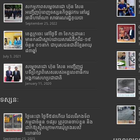
សកម្មភាពសម្តេចតេជោ ហ៊ុន សែន
អញ្ជើញបំពេញទស្សនកិច្ចផ្លូវការ នៅរដ្ឋ
ធានីហាវ៉ាណា សាធារណរដ្ឋគុយបា
September 25, 2022
ខេត្តក្រចេះ នៅថ្ងៃទី ៣ ខែកក្កដានេះ
មានករណីស្លាប់ដោយសារជំងឺកូវីដ-១៩
ចំនួន ០១នាក់ ជាបុរសជនជាតិខ្មែរអាយុ
៨៣ឆ្នាំ
July 3, 2021
សម្តេចតេជោ ហ៊ុន សែន អញ្ជើញជួ
បទីប្រឹក្សាពិសេសរបស់អគ្គលេខាធិការ
អង្គការសហប្រជាជាតិ
January 11, 2020
ទស្សនៈ
ថ្ងៃនេះជា ថ្ងៃទី៥៨ហើយ ដែលវីរកងទ័ព
កម្ពុជាចំនួន ១៨រូប ត្រូវបានចាប់ខ្លួន និង
ដាក់ឱ្យស្ថិតក្រោមការឃុំគ្រងរបស់
យោធាថៃ
September 25, 2025