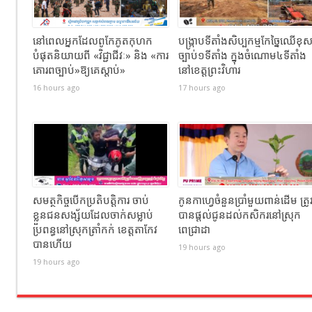
នៅពេលអ្នកដែលពូកែភូតកុហក
បង្រ្កាបទីតាំងសិប្បកម្មកែច្នៃឈើខុ
បំផុតនិយាយពី «វិជ្ជាជីវៈ» និង «ការ
ច្បាប់១ទីតាំង ក្នុងចំណោម៤ទីតាំង
គោរពច្បាប់»ឱ្យគេស្តាប់»
នៅខេត្តព្រះវិហារ
16 hours ago
17 hours ago
សមត្ថកិច្ចបើកប្រតិបត្តិការ ចាប់
កូនកាហ្វេចំនួនប្រាំមួយពាន់ដើម ត្រូ
ខ្លួនជនសង្ស័យដែលចាក់សម្លាប់
បានផ្តល់ជូនដល់កសិករនៅស្រុក
ប្រពន្ធនៅស្រុកត្រាំកក់ ខេត្តតាកែវ
ពេជ្រាដា
បានហេីយ
19 hours ago
19 hours ago