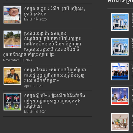
អចលនទ្រព
ទស្សនៈសង្គម ៖ រំលឹក! ក្របីៗស៊ីស្រូវ ,
ក្រពើៗក្នុងទឹក
March 16, 2025
ប្រជាពលរដ្ឋ រិះគន់អាជ្ញាធរ
សង្កាត់គយត្របែកថា បើកដៃឲ្យក្រុម
អាជីវកម្មដឹកអាចម៍ដីលក់ បំផ្លាញផ្លូវ
បេតុងស្រុតខូចរបើកបេតុងនិងដាច់
ទុយោទឹកស្អាតនៅក្រុងស្វាយរៀង
November 30, 2024
ទស្សនៈវិភាគ៖ «ឥរិយាបថថ្មីរបស់ប្រជា
ពលរដ្ឋ បង្ហាញពីគុណសម្បត្តិដ៏អស្ចារ្យ
របស់មេដឹកនាំកម្ពុជា»
April 1, 2021
ទស្សនល្ងីល្ងើ÷៤រឿងសើចយំនិងកំហឹង
ល្បីក្នុងបណ្តាញសង្គមហ្វេសប៊ុកក្នុង
សប្តាហ៍នេះ
March 16, 2021