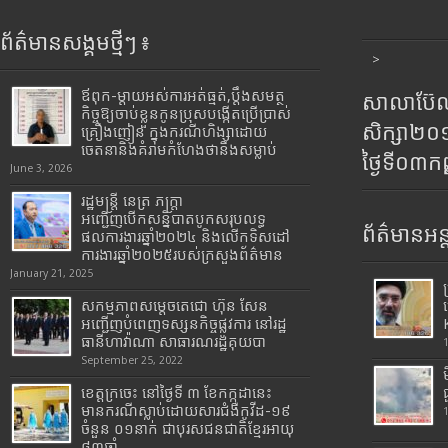
ព័ត៌មានសង្គមថ្មីៗ ៖
>
ឪពុក-ម្ដាយអស់ការអត់ធ្មត់,ប្ដឹងសមត្ថ
សាលាប៊ែលធ
កិច្ចឱ្យចាប់ខ្លួនកូនប្រុសបង្កើតប្រើប្រាស់
សិក្សា២
គ្រឿងញៀន ក្នុងករណីហិង្សាដោយ
ចេតនានិងគំរាមកំហែងថានឹងសម្លាប់
ថ្ងៃទី០៣ក
June 3, 2026
រដ្ឋមន្រ្តី​ នេត្រ​ ភក្ត្រា​
អញ្ជើញបើកសន្និបាតបូកសរុបលទ្ធ
ព័ត៌មានអន្
ផលការងារឆ្នាំ២០២៤ និងលើកទិសដៅ
ការងារឆ្នាំ២០២៥របស់​ក្រសួង​ព័ត៌មាន​
January 21, 2025
សកម្មភាពសម្តេចតេជោ ហ៊ុន សែន
អញ្ជើញបំពេញទស្សនកិច្ចផ្លូវការ នៅរដ្ឋ
ធានីហាវ៉ាណា សាធារណរដ្ឋគុយបា
September 25, 2022
ខេត្តក្រចេះ នៅថ្ងៃទី ៣ ខែកក្កដានេះ
មានករណីស្លាប់ដោយសារជំងឺកូវីដ-១៩
ចំនួន ០១នាក់ ជាបុរសជនជាតិខ្មែរអាយុ
៨៣ឆ្នាំ