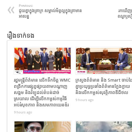
Previous:
ជួយគ្នាក្នុងគ្រាក្រ សម្គាល់មិត្តល្អក្នុងគ្រាមាន
រកឃើញអ្
អាសន្ន
ខណ្ឌឫស្សី
រឿងទាក់ទង
រដ្ឋមន្ត្រីព័ត៌មាន លើកទឹកចិត្ត WMC
ក្រសួងព័ត៌មាន និង Smart ចាប់ដ
ពង្រីកការផ្សព្វផ្សាយតាមបណ្តាញ
គ្នាប្រយុទ្ធប្រឆាំងព័ត៌មានក្លែងក្លាយ
សង្គម និងវិទ្យុដល់តំបន់ដាច់
និងលើកកម្ពស់សុវត្ថិភាពឌីជីថល
ស្រយាល ដើម្បីលើកកម្ពស់កម្មវិធី
9 hours ago
អប់រំសុខភាព និងសមភាពយេនឌ័រ
9 hours ago