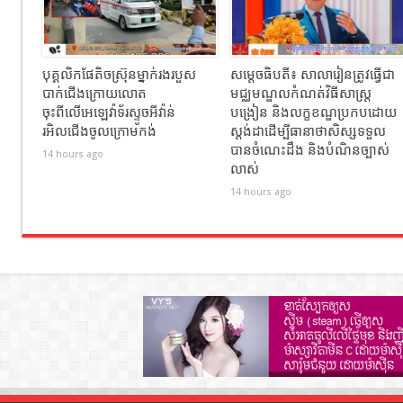
បុគ្គលិកផែតិចស្រ៊ុនម្នាក់រងរបួស
សម្ដេចធិបតី៖ សាលារៀនត្រូវធ្វើជា
បាក់ជេីងក្រោយលោត
មជ្ឈមណ្ឌលកំណត់វិធីសាស្ត្រ
ចុះពីលេីអេឡេវ៉ាទ័រស្ទូចអីវ៉ាន់
បង្រៀន និងលក្ខខណ្ឌប្រកបដោយ
រអិលជេីងចូលក្រោមកង់
ស្តង់ដាដើម្បីធានាថាសិស្សទទួល
បានចំណេះដឹង និងបំណិនច្បាស់
14 hours ago
លាស់
14 hours ago