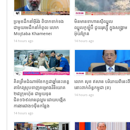
ប្រមុខដឹកនាំអ៊ីរ៉ង់ ពិបាកទាក់ទង
មិនមានទាហានស៊ីឈ្នួល
ជាមួយមេដឹកនាំកំពូល លោក
ឈ្នួលកូឡុំប៊ី ជួយរុស្ស៊ី ក្នុងសង្រ្គាម
Mojtaba Khamenei
អ៊ុយក្រែន
14 hours ago
14 hours ago
គិតត្រឹមដំណាច់ខែកក្កដាឆ្នាំនេះខេត្ត
លោក សុខ ឥសាន បរិយាយពីនេះព
តាកែវស្រូបទាញគម្រោងវិនិយោគ
នោះពាក់ព័ន្ធកម្ពុជា (ត)
២៨ក្រុមហ៊ុន ជាមួយទុន
14 hours ago
ជិត១៦៩លានដុល្លារ ដោយបង្កើត
ការងារជាង១ម៉ឺនកន្លែង
14 hours ago