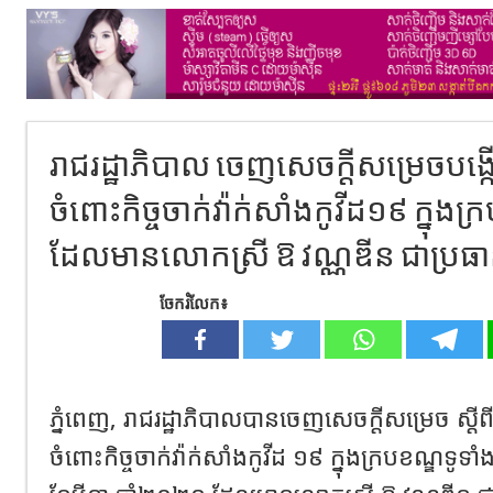
រាជរដ្ឋាភិបាល ចេញសេចក្តីសម្រេចបង
ចំពោះកិច្ចចាក់វ៉ាក់សាំងកូវីដ១៩ ក្នុង
ដែលមានលោកស្រី ឱ វណ្ណឌីន ជាប្រធ
ចែករំលែក៖
ភ្នំពេញ, រាជរដ្ឋាភិបាលបានចេញសេចក្តីសម្រេច ស្តី
ចំពោះកិច្ចចាក់វ៉ាក់សាំងកូវីដ ១៩ ក្នុងក្របខណ្ឌទូទា