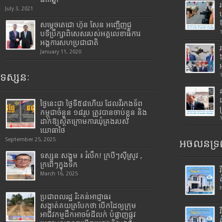
July 3, 2021
សម្តេចតេជោ ហ៊ុន សែន អញ្ជើញជួ
បទីប្រឹក្សាពិសេសរបស់អគ្គលេខាធិការ
អង្គការសហប្រជាជាតិ
January 11, 2020
ទស្សនៈ
ថ្ងៃនេះជា ថ្ងៃទី៥៨ហើយ ដែលវីរកងទ័ព
កម្ពុជាចំនួន ១៨រូប ត្រូវបានចាប់ខ្លួន និង
ដាក់ឱ្យស្ថិតក្រោមការឃុំគ្រងរបស់
យោធាថៃ
September 25, 2025
អចលនទ្រព
ទស្សនៈសង្គម ៖ រំលឹក! ក្របីៗស៊ីស្រូវ ,
ក្រពើៗក្នុងទឹក
March 16, 2025
ប្រជាពលរដ្ឋ រិះគន់អាជ្ញាធរ
សង្កាត់គយត្របែកថា បើកដៃឲ្យក្រុម
អាជីវកម្មដឹកអាចម៍ដីលក់ បំផ្លាញផ្លូវ