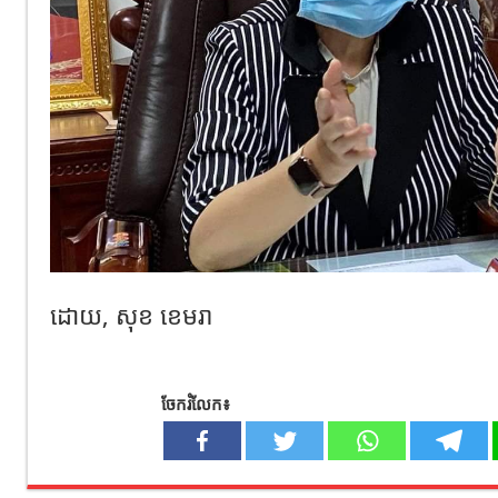
ដោយ, សុខ ខេមរា
ចែករំលែក៖