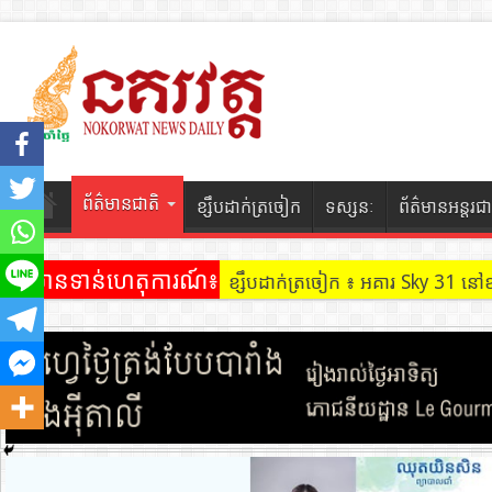
ព័ត៌មានជាតិ
ខ្សឹបដាក់ត្រចៀក
ទស្សនៈ
ព័ត៌មានអន្តរជា
ព័ត៌មានទាន់ហេតុការណ៍៖
ខ្សឹបដាក់ត្រចៀក ៖ អគារ Sky 31 នៅ