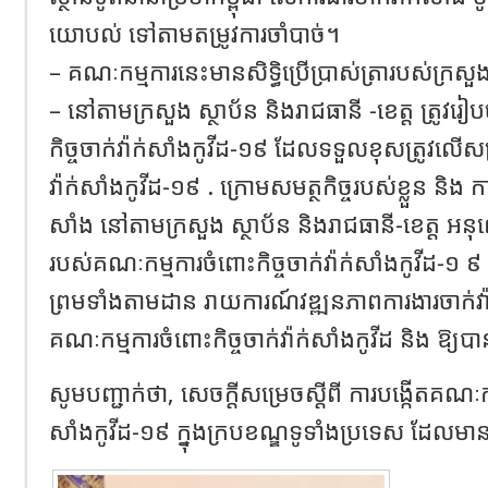
យោបល់ ទៅតាមតម្រូវការចាំបាច់។
– គណៈកម្មការនេះមានសិទ្ធិប្រើប្រាស់ត្រារបស់ក្រ
– នៅតាមក្រសួង ស្ថាប័ន និងរាជធានី -ខេត្ត ត្រូវរ
កិច្ចចាក់វ៉ាក់សាំងកូវីដ-១៩ ដែលទទួលខុសត្រូវលើសម្រង់ស
វ៉ាក់សាំងកូវីដ-១៩ . ក្រោមសមត្ថកិច្ចរបស់ខ្លួន និង ការ
សាំង នៅតាមក្រសួង ស្ថាប័ន និងរាជធានី-ខេត្ត 
របស់គណៈកម្មការចំពោះកិច្ចចាក់វ៉ាក់សាំងកូវីដ-១ ៩ 
ព្រមទាំងតាមដាន រាយការណ៍វឌ្ឍនភាពការងារចាក់វ៉ាក់
គណៈកម្មការចំពោះកិច្ចចាក់វ៉ាក់សាំងកូវីដ និង ឱ្យ
សូមបញ្ជាក់ថា, សេចក្តីសម្រេចស្តីពី ការបង្កើតគណៈកម្
សាំងកូវីដ-១៩ ក្នុងក្របខណ្ឌទូទាំងប្រទេស ដែ