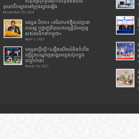
បេតុងស្រុតខូចរបើកបេតុងនិងដាច់
ទុយោទឹកស្អាតនៅក្រុងស្វាយរៀង
November 30, 2024
ទស្សនៈវិភាគ៖ «ឥរិយាបថថ្មីរបស់ប្រជា
ពលរដ្ឋ បង្ហាញពីគុណសម្បត្តិដ៏អស្ចារ្យ
របស់មេដឹកនាំកម្ពុជា»
April 1, 2021
ទស្សនល្ងីល្ងើ÷៤រឿងសើចយំនិងកំហឹង
ល្បីក្នុងបណ្តាញសង្គមហ្វេសប៊ុកក្នុង
សប្តាហ៍នេះ
March 16, 2021