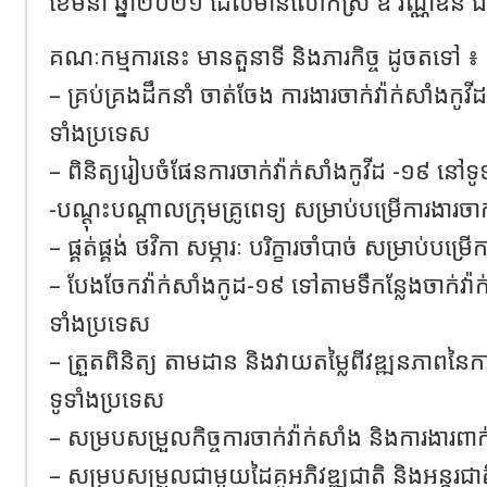
ខែមីនា ឆ្នាំ២០២១ ដែលមានលោកស្រី ឱ វណ្ណឌីន ជ
គណៈកម្មការនេះ មានតួនាទី និងភារកិច្ច ដូចតទៅ ៖
– គ្រប់គ្រងដឹកនាំ ចាត់ចែង ការងារចាក់វ៉ាក់សាំងកូវី
ទាំងប្រទេស
– ពិនិត្យរៀបចំផែនការចាក់វ៉ាក់សាំងកូវីដ -១៩ នៅទ
-បណ្ដុះបណ្ដាលក្រុមគ្រូពេទ្យ សម្រាប់បម្រើការងារចាក
– ផ្គត់ផ្គង់ ថវិកា សម្ភារៈ បរិក្ខារចាំបាច់ សម្រាប់បម្
– បែងចែកវ៉ាក់សាំងកូដ-១៩ ទៅតាមទឹកន្លែងចាក់វ៉ាក
ទាំងប្រទេស
– ត្រួតពិនិត្យ តាមដាន និងវាយតម្លៃពីវឌ្ឍនភាពនៃក
ទូទាំងប្រទេស
– សម្របសម្រួលកិច្ចការចាក់វ៉ាក់សាំង និងការងារពាក់
– សម្របសម្រួលជាមួយដៃគូអភិវឌ្ឍជាតិ និងអន្តរជា