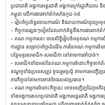
ប្រជាជាតិ អង្គការអន្តរជាតិ អង្គការក្រៅរដ្ឋាភិបាល ន
កម្ពុជា លើការងារចាក់វ៉ាក់សាំងកូដ-១៩
– រៀបចំប្រព័ន្ធរបាយការណ៍ និងរាយការណ៍ជូនប្រមុខ
– កិច្ចការផ្សេងៗទៀតដែលពាក់ព័ន្ធនឹងការងារចាក់វ៉
– គណៈកម្មការនេះ មានសិទ្ធិរៀបចំអនុគណៈកម្មការច
ការដ្ឋាន សម្រាប់គាំទ្រដំណើរ ការនៃគណៈកម្មការចំពោ
បន្ថែមនូវសមាជិក-សមាជិកា ទៅតាមការចាំបាច់។
– សមាជិកទាំងអស់នៃគណៈកម្មការចំពោះកិច្ចចាក់វ៉ាក់
ខណ្ឌទូទាំងប្រទេសត្រូវ ចូលរួមប្រជុំ តាមការអញ្ជើញ
ភារកិច្ចទៅតាមការចាត់ចែងរបស់ប្រធាន។
– គណៈកម្មការចំពោះកិច្ចនេះ អាចអញ្ជើញដៃគូអភិវឌ្ឍ
ទាំងអង្គការសហប្រជាជាតិ អង្គការអន្តរជាតិ អង្គការក
ស្ថានទូតនានាប្រចាំកម្ពុជា លើការងារចាក់វ៉ាក់សាំង ចូលរ