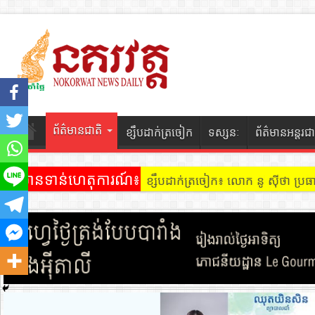
ព័ត៌មានជាតិ
ខ្សឹបដាក់ត្រចៀក
ទស្សនៈ
ព័ត៌មានអន្តរជា
ព័ត៌មានទាន់ហេតុការណ៍៖
ខ្សឹបដាក់ត្រចៀក ៖ អគារ Sky 31 នៅ