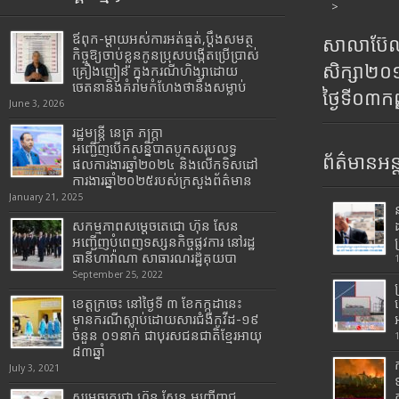
>
ឪពុក-ម្ដាយអស់ការអត់ធ្មត់,ប្ដឹងសមត្ថ
សាលាប៊ែលធ
កិច្ចឱ្យចាប់ខ្លួនកូនប្រុសបង្កើតប្រើប្រាស់
សិក្សា២
គ្រឿងញៀន ក្នុងករណីហិង្សាដោយ
ចេតនានិងគំរាមកំហែងថានឹងសម្លាប់
ថ្ងៃទី០៣ក
June 3, 2026
រដ្ឋមន្រ្តី​ នេត្រ​ ភក្ត្រា​
អញ្ជើញបើកសន្និបាតបូកសរុបលទ្ធ
ព័ត៌មានអន្
ផលការងារឆ្នាំ២០២៤ និងលើកទិសដៅ
ការងារឆ្នាំ២០២៥របស់​ក្រសួង​ព័ត៌មាន​
January 21, 2025
សកម្មភាពសម្តេចតេជោ ហ៊ុន សែន
អញ្ជើញបំពេញទស្សនកិច្ចផ្លូវការ នៅរដ្ឋ
ធានីហាវ៉ាណា សាធារណរដ្ឋគុយបា
September 25, 2022
ខេត្តក្រចេះ នៅថ្ងៃទី ៣ ខែកក្កដានេះ
មានករណីស្លាប់ដោយសារជំងឺកូវីដ-១៩
ចំនួន ០១នាក់ ជាបុរសជនជាតិខ្មែរអាយុ
៨៣ឆ្នាំ
July 3, 2021
សម្តេចតេជោ ហ៊ុន សែន អញ្ជើញជួ