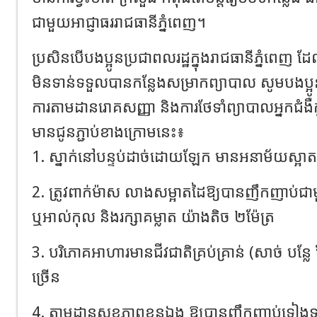
ជាមួយអាជ្ញាធររាជធានីភ្នំពេញ។
ប្រសិនបេីបងប្អូនប្រជាពលរដ្ឋក្នុងរាជធានីភ្នំពេញ​ ដ
មិនទាន់ទទួលបានកន្លែងសម្រាកព្យាបាល សូមបងប្អូន 
ការតាមដានរោគសញ្ញា និងការថែទាំព្យាបាលអ្នកជំងឺ
មានជូនភ្ជាប់ខាងក្រោមនេះ​៖
1. ស្នាក់នៅបន្ទប់ដាច់ដោយឡែក មានអនាម័យស្អាត
2. ត្រូវពាក់ម៉ាស លាងសម្អាតដៃឱ្យបានញឹកញាប់ជា
ឬអាល់កុល និងរក្សាគម្លាត យ៉ាងតិច ២ម៉ែត្រ
3. បរិភោគអាហារមានជីវជាតិគ្រប់គ្រាន់ (សាច់ បន្ល
ច្រើន
4. តាមដានសុខភាពខ្លួនឯង ឱ្យបានញឹកញាប់ទៀងទា