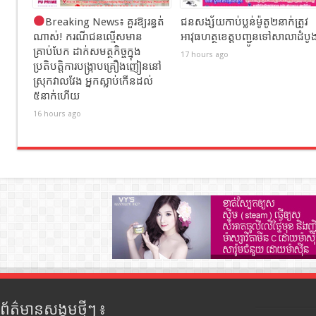
Breaking News៖ គួរឱ្យរន្ធត់
ជនសង្ស័យកាប់ប្លន់ម៉ូតូ២នាក់ត្រូវ
ណាស់! ករណីជនល្មើសមាន
អាវុធហត្ថខេត្តបញ្ជូនទៅសាលាដំបូ
គ្រាប់បែក ដាក់សមត្ថកិច្ចក្នុង
17 hours ago
ប្រតិបត្តិការបង្ក្រាបគ្រឿងញៀននៅ
ស្រុកវាលវែង អ្នកស្លាប់កើនដល់
៥នាក់ហើយ
16 hours ago
ព័ត៌មានសង្គមថ្មីៗ ៖