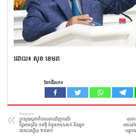
ដោយ៖ សុខ ខេមរា
ចែករំលែក៖
Previous:
ក្រសួងសុខាភិបាល​រកឃេីញករណី
លោក 
វិជ្ជមានកូវីដ-១៩​ថ្មី​ ចំនួន​៣៤៤នាក់​ និងអ្នក
អស់នៅបើ
ជាសះស្បេីយ​ ២៩នាក់​
បន្តក