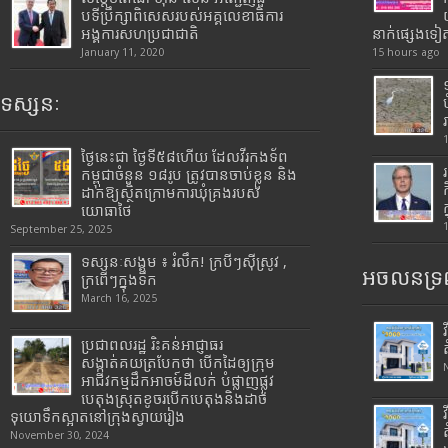
បទីប្រឹក្សាពិសេសរបស់អគ្គលេខាធិការ
អង្គការសហប្រជាជាតិ
នាក់ផ្សេងទៀ
January 11, 2020
15 hours ago
ទស្សនៈ
ថ្ងៃនេះជា ថ្ងៃទី៥៨ហើយ ដែលវីរកងទ័ព
កម្ពុជាចំនួន ១៨រូប ត្រូវបានចាប់ខ្លួន និង
ដាក់ឱ្យស្ថិតក្រោមការឃុំគ្រងរបស់
យោធាថៃ
September 25, 2025
ទស្សនៈសង្គម ៖ រំលឹក! ក្របីៗស៊ីស្រូវ ,
អចលនទ្រព
ក្រពើៗក្នុងទឹក
March 16, 2025
ប្រជាពលរដ្ឋ រិះគន់អាជ្ញាធរ
សង្កាត់គយត្របែកថា បើកដៃឲ្យក្រុម
អាជីវកម្មដឹកអាចម៍ដីលក់ បំផ្លាញផ្លូវ
បេតុងស្រុតខូចរបើកបេតុងនិងដាច់
ទុយោទឹកស្អាតនៅក្រុងស្វាយរៀង
November 30, 2024