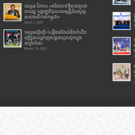
ទស្សនៈវិភាគ៖ «ឥរិយាបថថ្មីរបស់ប្រជា
ពលរដ្ឋ បង្ហាញពីគុណសម្បត្តិដ៏អស្ចារ្យ
របស់មេដឹកនាំកម្ពុជា»
April 1, 2021
ទស្សនល្ងីល្ងើ÷៤រឿងសើចយំនិងកំហឹង
ល្បីក្នុងបណ្តាញសង្គមហ្វេសប៊ុកក្នុង
សប្តាហ៍នេះ
March 16, 2021