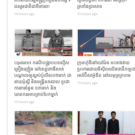
ឧបនាយករដ្ឋមន្រ្តីក្រសួងមហាផ្ទៃ ៖
លួចសត្វគោ ៣ករណី នៅស្រុក
ជនរួមជាតិជាទីគោរព!
ត្រពាំងប្រាសាទ
14 hours ago
15 hours ago
Update៖ ករណីបង្ក្រាបបទល្មើស
ក្រុមហ៊ូទីនៅយេម៉ែន អះអាងវាយ
គ្រឿងញៀន នៅខេត្តពោធិ៍សាត់
ប្រហារដោយមីស៊ីលលើនាវាដឹកប្រេ
បណ្តាលឲ្យស្លាប់ប៉ូលីស០២នាក់ ជា
អារ៉ាប៊ីសាអ៊ូឌីត នៅសមុទ្រក្រហម
នាយប៉ុស្តិ៍ និងមន្រ្តីនគរបាល ប្រជា
15 hours ago
ការពារចំនួន ០៣នាក់ និង
ឃាតករអោបគ្រាប់បែកម្នាក់
15 hours ago