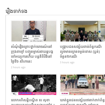
រឿងទាក់ទង
សំណុំរឿងគ្រោះថ្នាក់ចរាចរណ៍នៅ
បង្ក្រាបជនសង្ស័យពាន់ព័ន្ធករណី
ក្រុងតាខ្មៅ បញ្ជូនម្ចាស់រថយន្តបង្ក
លួចមានស្ថានទម្ងន់ទោស (ប្លន់)
ទៅអយ្យការហើយ បន្តនីតិវិធីនៅ
ចំនួន២ករណី
ថ្ងៃទី៦ សីហានេះ
3 hours ago
2 hours ago
លោកអភិសន្តិបណ្ឌិត ស សុខា
ឃាត់ខ្លួនជនសង្ស័យ៧នាក់ពាក់ព័ន្ធ