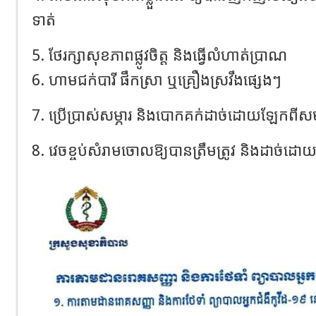
ទាត់
5. ថែរក្សាសុខភាពផ្លូវចិត្ត និងធ្វើលំហាត់ប្រាណ
6. ហាមជក់បារី ផឹកស្រា ឬគ្រឿងស្រវឹងផ្សេងៗ
7. ប្រើប្រាស់សម្ភារ និងបោកគក់ដាច់ដោយឡែកពីសម
8. វេចខ្ចប់សំរាមចោលឱ្យបានត្រឹមត្រូវ និងដាច់