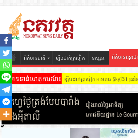
ព័ត៌មានអន្តរជា
ព័ត៌មានជាតិ
ខ្សឹបដាក់ត្រចៀក
ទស្សនៈ
ព័ត៌មានទាន់ហេតុការណ៍៖
ខ្សឹបដាក់ត្រចៀក ៖ អគារ Sky 31 នៅ