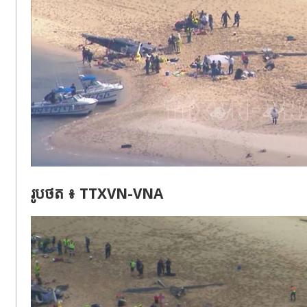
រូប​ថត​ ៖ ​TTXVN-VNA