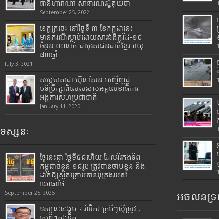
ធានីហាវ៉ាណា សាធារណរដ្ឋគុយបា
September 25, 2022
ខេត្តក្រចេះ នៅថ្ងៃទី ៣ ខែកក្កដានេះ
មានករណីស្លាប់ដោយសារជំងឺកូវីដ-១៩
ចំនួន ០១នាក់ ជាបុរសជនជាតិខ្មែរអាយុ
៨៣ឆ្នាំ
July 3, 2021
សម្តេចតេជោ ហ៊ុន សែន អញ្ជើញជួ
បទីប្រឹក្សាពិសេសរបស់អគ្គលេខាធិការ
អង្គការសហប្រជាជាតិ
January 11, 2020
ទស្សនៈ
ថ្ងៃនេះជា ថ្ងៃទី៥៨ហើយ ដែលវីរកងទ័ព
កម្ពុជាចំនួន ១៨រូប ត្រូវបានចាប់ខ្លួន និង
ដាក់ឱ្យស្ថិតក្រោមការឃុំគ្រងរបស់
យោធាថៃ
September 25, 2025
អចលនទ្រព
ទស្សនៈសង្គម ៖ រំលឹក! ក្របីៗស៊ីស្រូវ ,
ក្រពើៗក្នុងទឹក