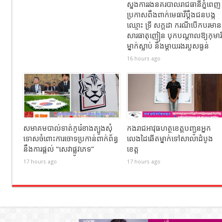
ស្នងការរងនគរបាលរាជធានីភ្នំពេញ
ប្រកាសពឹងពាក់មេធាវីប្តឹងជនបង្ក
ឈ្មោះ ទ្រី សក្ដដា ករណីបើកបរមាន
សារធាតុញៀន បុកបណ្តាលឱ្យកុមារី
ម្នាក់ស្លាប់ និងម្តាយរងរបួសធ្ងន់
16 hours ago
សមាគមបាល់ទាត់កូរ៉េខាងត្បូងសុំ
កងរាជឣាវុធហត្ថខេត្តបញ្ជូនអ្នក
ទោសចំពោះការចោទប្រកាន់ពាក់ព័ន្ធ
លេងដៃឆើតម្នាក់ទៅសាលាដំបូង
នឹងការផ្តល់ “សេវាផ្លូវភេទ”
ខេត្ត
17 hours ago
17 hours ago