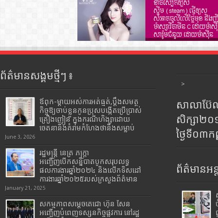
ព័ត៌មានសង្គមថ្មីៗ ៖
>
ឪពុក-ម្ដាយអស់ការអត់ធ្មត់,ប្ដឹងសមត្ថ
សាលាប៊ែលធ
កិច្ចឱ្យចាប់ខ្លួនកូនប្រុសបង្កើតប្រើប្រាស់
សិក្សា២
គ្រឿងញៀន ក្នុងករណីហិង្សាដោយ
ចេតនានិងគំរាមកំហែងថានឹងសម្លាប់
ថ្ងៃទី០៣ក
June 3, 2026
រដ្ឋមន្រ្តី​ នេត្រ​ ភក្ត្រា​
អញ្ជើញបើកសន្និបាតបូកសរុបលទ្ធ
ព័ត៌មានអន្
ផលការងារឆ្នាំ២០២៤ និងលើកទិសដៅ
ការងារឆ្នាំ២០២៥របស់​ក្រសួង​ព័ត៌មាន​
January 21, 2025
សកម្មភាពសម្តេចតេជោ ហ៊ុន សែន
អញ្ជើញបំពេញទស្សនកិច្ចផ្លូវការ នៅរដ្ឋ