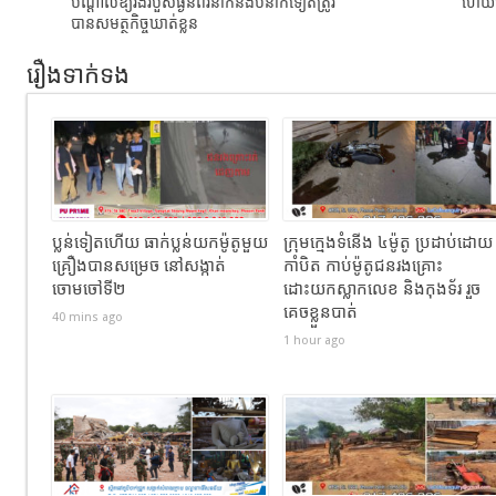
បណ្តាលឱ្យរងរបួសធ្ងន់ពីរនាក់និងបីនាក់ទៀតត្រូវ
ហើយដែ
បានសមត្ថកិច្ចឃាត់ខ្លួន
រឿងទាក់ទង
ប្លន់ទៀតហើយ ធាក់ប្លន់យកម៉ូតូមួយ
ក្រុមក្មេងទំនើង ៤ម៉ូតូ ប្រដាប់ដោយ
គ្រឿងបានសម្រេច នៅសង្កាត់
កាំបិត កាប់ម៉ូតូជនរងគ្រោះ
ចោមចៅទី២
ដោះយកស្លាកលេខ និងកុងទ័រ រួច
គេចខ្លួនបាត់
40 mins ago
1 hour ago