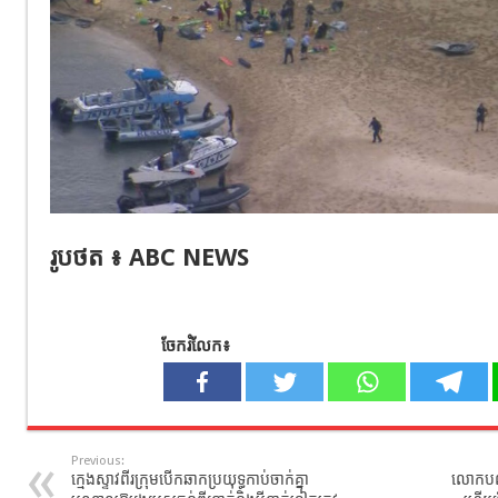
រូប​ថត​ ៖​ ABC NEWS
ចែករំលែក៖
Previous:
ក្មេងស្ទាវពីរក្រុមបើកឆាកប្រយុទ្ធកាប់ចាក់គ្នា
លោកបណ្