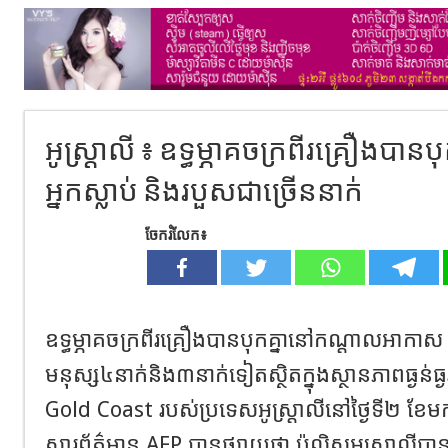
អូស្ត្រាលី ៖ ឧទ្ធម្ភាគចក្រពីរគ្រឿងបា
អ្នកស្លាប់ និងរបួសជាច្រើននាក់
ចែករំលែក៖
ឧទ្ធម្ភាគចក្រពីរគ្រឿងបានបុកគ្នានៅកណ្តាលអាកា
មនុស្ស៤នាក់និង៣នាក់ទៀតស្ថិតក្នុងស្ថានភាពធ្ងន
Gold Coast របស់ប្រទេសអូស្ត្រាលីនៅថ្ងៃទី២ ខែម
សារព័ត៌មាន AFP បានផ្សាយថា ប៉ូលិសអូស្ត្រាលីបាន