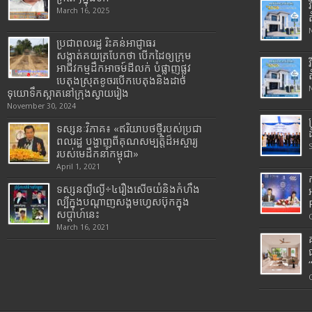
March 16, 2025
ប្រជាពលរដ្ឋ រិះគន់អាជ្ញាធរ
សង្កាត់គយត្របែកថា បើកដៃឲ្យក្រុម
អាជីវកម្មដឹកអាចម៍ដីលក់ បំផ្លាញផ្លូវ
បេតុងស្រុតខូចរបើកបេតុងនិងដាច់
ទុយោទឹកស្អាតនៅក្រុងស្វាយរៀង
November 30, 2024
ទស្សនៈវិភាគ៖ «ឥរិយាបថថ្មីរបស់ប្រជា
ពលរដ្ឋ បង្ហាញពីគុណសម្បត្តិដ៏អស្ចារ្យ
របស់មេដឹកនាំកម្ពុជា»
April 1, 2021
ទស្សនល្ងីល្ងើ÷៤រឿងសើចយំនិងកំហឹង
ល្បីក្នុងបណ្តាញសង្គមហ្វេសប៊ុកក្នុង
សប្តាហ៍នេះ
March 16, 2021