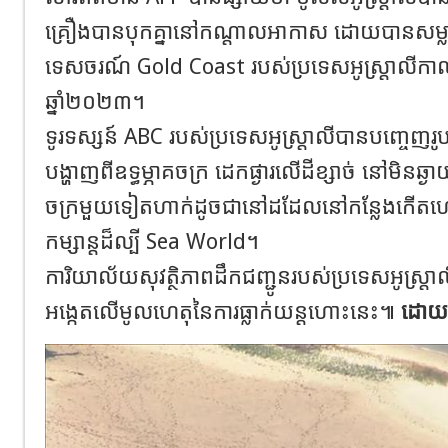
គ្រឿងបានបុកគ្នានៅកណ្តាលអាកាស ដោយបានសម្លា
ទេសចរណ៍ Gold Coast របស់ប្រទេសអូស្ត្រាលីកាលព
ឆ្នាំ២០២៣។
ទូរទស្សន៍ ABC របស់ប្រទេសអូស្ត្រាលីបានបញ្ចេញរ
បង្ហាញពីឧទ្ធម្ភាគចក្រ ដេកផ្ងារលើដីខ្សាច់ នៅមិនឆ្ងាយ
ចក្រមួយទៀតហាក់ដូចជានៅដដែលនៅកន្លែងកើតហេតុ
កម្សាន្តដ៏ល្បី Sea World។
ការិយាល័យសុវត្ថិភាពដឹកជញ្ជូនរបស់ប្រទេសអូស្ត្រ
អង្កេតលើមូលហេតុនៃការធ្លាក់យន្តហោះនេះ៕
ដោយ៖