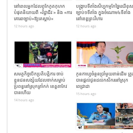
នៅពេលអ្នកដែលពូកែភូតកុហក
បង្រ្កាបទីតាំងសិប្បកម្មកែច្នៃឈើខុ
បំផុតនិយាយពី «វិជ្ជាជីវៈ» និង «ការ
ច្បាប់១ទីតាំង ក្នុងចំណោម៤ទីតាំង
គោរពច្បាប់»ឱ្យគេស្តាប់»
នៅខេត្តព្រះវិហារ
12 hours ago
12 hours ago
សមត្ថកិច្ចបើកប្រតិបត្តិការ ចាប់
កូនកាហ្វេចំនួនប្រាំមួយពាន់ដើម ត្រូ
ខ្លួនជនសង្ស័យដែលចាក់សម្លាប់
បានផ្តល់ជូនដល់កសិករនៅស្រុក
ប្រពន្ធនៅស្រុកត្រាំកក់ ខេត្តតាកែវ
ពេជ្រាដា
បានហេីយ
15 hours ago
14 hours ago