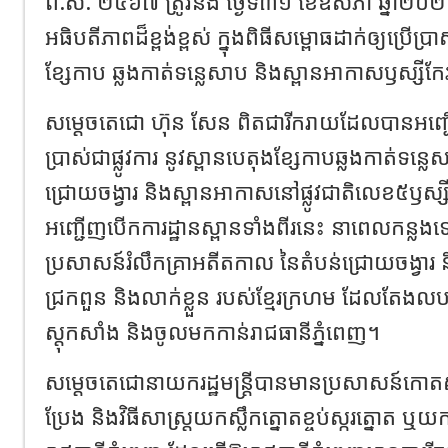
ព.ស. ២៥៦៧ ត្រូវនឹង ថ្ងៃទី៣១ ខែឧសភា ឆ្នាំ២
អធិបតីភាពដ៏ខ្ពង់ខ្ពស់ ក្នុងពិធីសម្ពោធដាក់ឲ្យប្រើប្រា
ខ្សែកាប ឆ្លងកាត់ទន្លេសាប និងស្ពានអាកាសឫស្សីកែ
សម្ដេចតេជោ ហ៊ុន សែន ពិតជារីករាយដែលបានអញ្ជ
ប្រាស់ជាផ្លូវការ នូវស្ពានបេតុងខ្សែកាបឆ្លងកាត់ទន្ល
ជ្រោយចង្វារ និងស្ពានអាកាសនៅផ្លូវជាតិលេខ៥ឫស្សី
អញ្ជើញបើកការដ្ឋានស្ពានទាំងពីរនេះ នាពេលកន្ល
ប្រសាសន៍រំលឹកគ្រាអតីតកាល នៃតំបន់ជ្រោយចង្វារ 
ជ្រកពួន និងលាក់ខ្លួន របស់ខ្មែរក្រហម ដែលតែងល
ស្តុកសាំង និងចូលមកកាន់រាជធានីភ្នំពេញ។
សម្តេចតេជោនាយករដ្ឋមន្ត្រីបានមានប្រសាសន៍កោតស
ប្រែង និងវិធីសាស្ត្រយកស្លឹកត្នោតខ្ចប់ស្ករត្នោត ឬយ