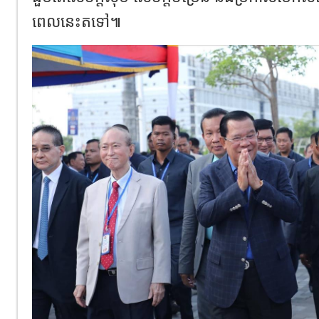
ពេលនេះតទៅ៕