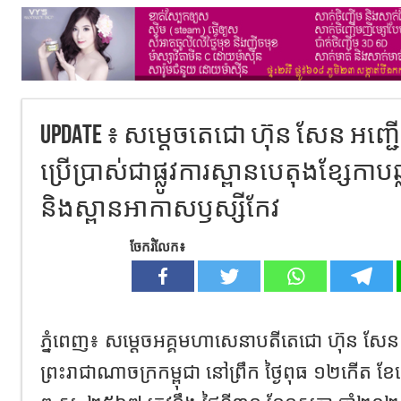
Update ៖ សម្ដេចតេជោ ហ៊ុន សែន អញ្ជ
ប្រើប្រាស់ជាផ្លូវការស្ពានបេតុងខ្សែកា
និងស្ពានអាកាសឫស្សីកែវ
ចែករំលែក៖
ភ្នំពេញ​៖​ សម្ដេចអគ្គមហាសេនាបតីតេជោ ហ៊ុន សែន ន
ព្រះរាជាណាចក្រកម្ពុជា នៅព្រឹក ថ្ងៃពុធ ១២កើត ខែជ