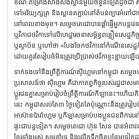
ខណៈគម្រោងសាងសង់ស្ពានមួយចំនួនទៀតដូចជា ស្ពាន
ទៅអរិយ្យក្សត្រ និងស្ពានតភ្ជាប់នៅតំបន់ច្បារអំព
នៅពេលខាងមុខ។ សម្ដេចតេជោបានផ្ដាំផ្ញើអ្នកបន្តវេននា
ឬវិភាជថវិកាទៅលើហេដ្ឋារចនាសម្ព័ន្ធពន្លឿនសេដ្ឋកិច្
ឬស្ថាប័ន ឬហៅថា «បែងចែកថវិកានៅកំណើនសេដ្ឋ
ដោយគួរតែរៀបចំមិនត្រូវប្រើប្រាស់ថវិកាខ្ចះខ្ជាយឡ
ទាក់ទងទៅនឹងព្រឹត្តិការណ៍ស៊ីហ្គេមនៅកម្ពុជា សម្
ប្រសាសន៍ថា ស៊ីហ្គេម គឺជាកាតព្វកិច្ចរបស់រដ្ឋជាសម
ប្តូរវេនគ្នាសម្រាប់រៀបចំព្រឹត្តិការណ៍កីឡានេះ។ហើ
នេះ កម្ពុជាសល់តែ៣ ថ្ងៃទៀតតែប៉ុណ្ណោះនឹងត្រូវរៀបចំ
អាស៊ានប៉ារ៉ាហ្គេម ឬកីឡាសម្រាប់បងប្អូនជនពិការនៅកម្
ផ្ទះជាបន្តទៀត។ សម្តេចតេជោ ហ៊ុន សែន បានអំពាវន
ខ្មែរទាំងអស់ សូមគាំទ្រ និងលើកទឹកចិត្តបន្ថែមទៀ