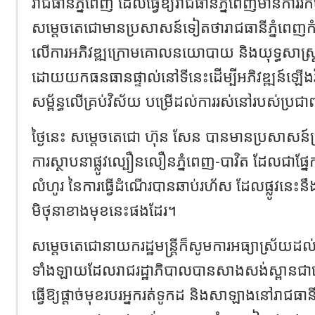
រាជធានីភ្នំពេញ ដែលធ្វើឱ្យរាជធានីភ្នំពេញមានការរី
សម្ដេចតេជោមានប្រសាសន៍ទៀតថារាជធានីភ្នំពេញកំពុង
លើការអភិវឌ្ឍក្រោមគោលនយោបាយ និងយុទ្ធសាស្រ្ដ «ស្
ដោយយកធនធានផ្ទាល់នៅទីនេះដើម្បីអភិវឌ្ឍន៍ឡើង
សម្ព័ន្ធលើគ្រប់វិស័យ បម្រើដល់ការរស់នៅរបស់ប្រជា
ថ្ងៃនេះ សម្តេចតេជោ ហ៊ុន សែន បានមានប្រសាសន៍
ការស្ថាបនាផ្លូវល្បឿនលឿនភ្នំពេញ-បាវិត ដែលជាផ្នែ
លំហូរ នៃការធ្វើដំណើរបានឆាប់រហ័ស ដែលផ្លូវនេះនឹង
មិថុនាខាងមុខនេះផងដែរ។
សម្ដេចតេជោនាយករដ្ឋមន្ត្រីក៏សូមការអធ្យាស្រ័យដល
ទាំងឡាយដែលរាជរដ្ឋាភិបាលបានសាងសង់ស្ពានជាច្រ
ធ្វើឱ្យផ្ដាច់មុខរបរអ្នករត់ទូកដ និងសាឡាងនៅរាជធានី