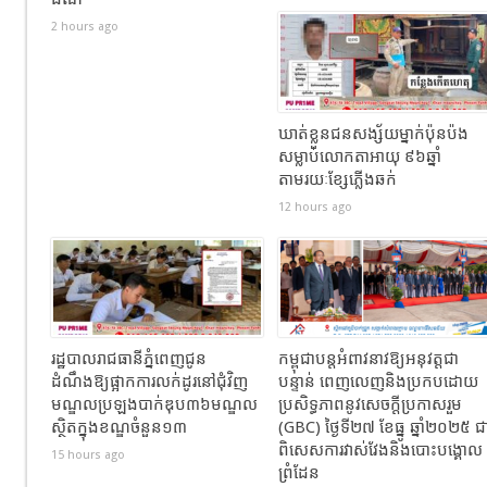
2 hours ago
ឃាត់ខ្លួនជនសង្ស័យម្នាក់ប៉ុនប៉ង
សម្លាប់លោកតាអាយុ ៩៦ឆ្នាំ
តាមរយៈខ្សែភ្លើងឆក់
12 hours ago
រដ្ឋបាលរាជធានីភ្នំពេញជូន
កម្ពុជាបន្តអំពាវនាវឱ្យអនុវត្តជា
ដំណឹងឱ្យផ្អាកការលក់ដូរនៅជុំវិញ
បន្ទាន់ ពេញលេញនិងប្រកបដោយ
មណ្ឌលប្រឡងបាក់ឌុប៣៦មណ្ឌល
ប្រសិទ្ធភាពនូវសេចក្តីប្រកាសរួម
ស្ថិតក្នុងខណ្ឌចំនួន១៣
(GBC) ថ្ងៃទី២៧ ខែធ្នូ ឆ្នាំ២០២៥ ជ
ពិសេសការវាស់វែងនិងបោះបង្គោល
15 hours ago
ព្រំដែន