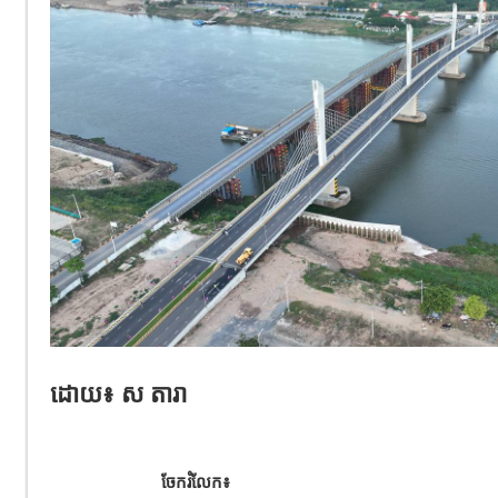
ដោយ៖ ស​ តារា
ចែករំលែក៖