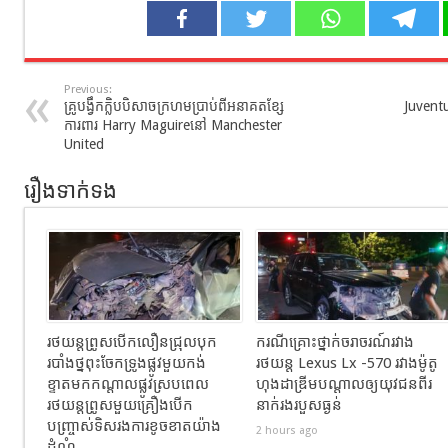
Previous:
គ្រូបង្វឹកក្លិបបិសាចក្រហមប្រាប់ពីអនាគតខ្សែ
Juventu
ការពារ Harry Maguireនៅ Manchester
United
រឿងទាក់ទង
រថយន្តព្រូសបើកលឿនជ្រុលបុក
ករណីគ្រោះថ្នាក់ចរាចរណ៍រវាង
របាំងថ្នពុះចែកទ្រូងផ្លូវមួយកង់
រថយន្ត Lexus Lx -570 រវាងម៉ូតូ
ខ្ទាតមកកណ្តាលផ្លូវស្របពេល
ហុងដាឌ្រីមបណ្ដាលឲ្យយុវជនពីរ
រថយន្តព្រូសមួយគ្រឿងបើក
នាក់រងរបួសធ្ងន់
បញ្ច្រាស់ទិសរងការខូចខាតយ៉ាង
2 hours ago
ដំណំ