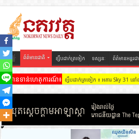
ព័ត៌មានជាតិ
ខ្សឹបដាក់ត្រចៀក
ទស្សនៈ
ព័ត៌មានអន្តរជា
ព័ត៌មានទាន់ហេតុការណ៍៖
ខ្សឹបដាក់ត្រចៀក ៖ ដល់ករ ! ឈ្មួញដ