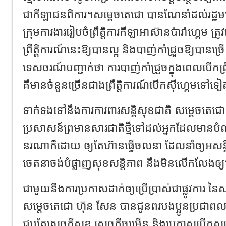
ជាកីឡាជនពិការ។សម្ដេចតេជោ បានណែនាំដល់រដ្ឋមន្
ក្រុមការងាររៀបចំព្រឹត្តិការកីឡាអាស៊ានប៉ារ៉ាហ្គេម 
ព្រឹត្តិការណ៍នេះឱ្យបានល្អ និងបាញ់កាំជ្រួចឱ្យបានច្រើ
ទេសចរណ៍បញ្ជាក់ថា ការបាញ់កាំជ្រួចក្នុងពេលបើកព្រឹ
គឺមានចំនួនច្រើនជាងព្រឹត្តិការណ៍បើកស៊ីហ្គេមទៅទ
ទាក់ទងទៅនឹងការការពារសន្តិសុខជាតិ សម្ដេចតេជោន
ប្រសាសន៍ព្រមានសារជាតិថ្មីទៅដល់អ្នកដែលមានបំ
នរណាក៏ដោយ ឲ្យតែហ៊ានធ្វើចលនា ដែលនាំឲ្យអសន
ចេតនាចង់បំផ្លាញសុខសន្តិភាព នឹងមិនលើកលែងឲ្
ជាមួយនឹងការប្រកាសដាក់ឲ្យប្រើប្រាស់ជាផ្លូវការ នៃ
សម្ដេចតេជោ ហ៊ុន សែន បានជូនពរបងប្អូនប្រជាពលរដ
ជួបតែសេចក្តីសុខ សេចក្តីចម្រើន និងប្រកាសបើកសម្