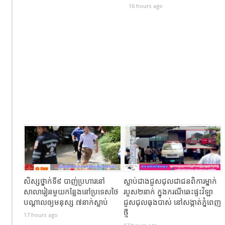
16 hours ago
សិស្សថ្នាក់ទី៩ បាញ់ប្រហារនៅ
ស្លាប់ជាងជួសជុលជាជនពិការម្នាក់
សាលារៀនមួយកន្លែងនៅប្រទេសថៃ
របួស២នាក់ ក្នុងករណីឆេះផ្ទះវិឡា
បណ្តាលឲ្យមនុស្ស ៧នាក់ស្លាប់
ជួសជុលធុងបាស់ នៅសង្កាត់ភ្នំពេញ
ថ្មី
17 hours ago