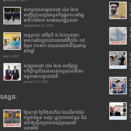
January 21, 2025
សកម្មភាពសម្តេចតេជោ ហ៊ុន សែន
អញ្ជើញបំពេញទស្សនកិច្ចផ្លូវការ នៅរដ្ឋ
ធានីហាវ៉ាណា សាធារណរដ្ឋគុយបា
September 25, 2022
ខេត្តក្រចេះ នៅថ្ងៃទី ៣ ខែកក្កដានេះ
មានករណីស្លាប់ដោយសារជំងឺកូវីដ-១៩
ចំនួន ០១នាក់ ជាបុរសជនជាតិខ្មែរអាយុ
៨៣ឆ្នាំ
July 3, 2021
សម្តេចតេជោ ហ៊ុន សែន អញ្ជើញជួ
បទីប្រឹក្សាពិសេសរបស់អគ្គលេខាធិការ
អង្គការសហប្រជាជាតិ
January 11, 2020
ទស្សនៈ
ថ្ងៃនេះជា ថ្ងៃទី៥៨ហើយ ដែលវីរកងទ័ព
កម្ពុជាចំនួន ១៨រូប ត្រូវបានចាប់ខ្លួន និង
ដាក់ឱ្យស្ថិតក្រោមការឃុំគ្រងរបស់
យោធាថៃ