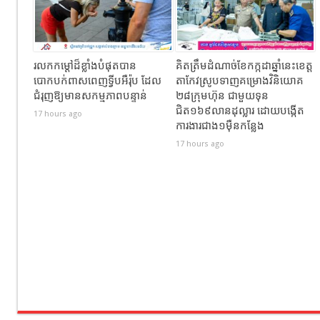
រលកកម្ដៅដ៏ខ្លាំងបំផុតបាន
គិតត្រឹមដំណាច់ខែកក្កដាឆ្នាំនេះខេត្ត
បោកបក់ពាសពេញទ្វីបអឺរ៉ុប ដែល
តាកែវស្រូបទាញគម្រោងវិនិយោគ
ជំរុញឱ្យមានសកម្មភាពបន្ទាន់
២៨ក្រុមហ៊ុន ជាមួយទុន
ជិត១៦៩លានដុល្លារ ដោយបង្កើត
17 hours ago
ការងារជាង១ម៉ឺនកន្លែង
17 hours ago