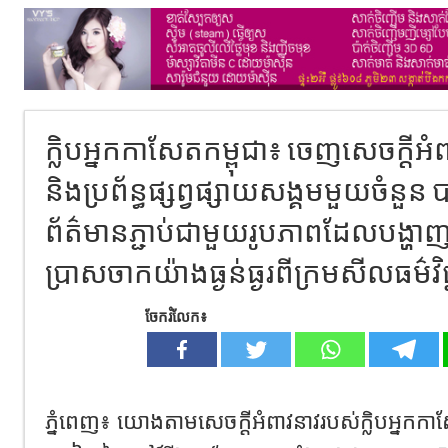
ក្លិប​អ្នក​កាសែត​កម្ពុជា​៖​ ចេញសេចក្ដី​
និងប្រព័ន្ធផ្សព្វផ្សាយសង្គមមួយចំនួន ប
ព័ត៌មានភ្ជាប់ជាមួយរូបភាពដែលបង្
ប្រាសចាកយ៉ាងធ្ងន់ធ្ងរពីក្រមសីលធម៌វិជ
ចែករំលែក៖
ភ្នំពេញ​៖​ យោងតាម​សេចក្ដី​អំពាវនាវរបស់​ក្លិបអ្នកក