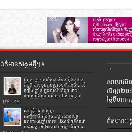
ព័ត៌មានសង្គមថ្មីៗ ៖
>
ឪពុក-ម្ដាយអស់ការអត់ធ្មត់,ប្ដឹងសមត្ថ
សាលាប៊ែលធ
កិច្ចឱ្យចាប់ខ្លួនកូនប្រុសបង្កើតប្រើប្រាស់
សិក្សា២
គ្រឿងញៀន ក្នុងករណីហិង្សាដោយ
ចេតនានិងគំរាមកំហែងថានឹងសម្លាប់
ថ្ងៃទី០៣ក
June 3, 2026
រដ្ឋមន្រ្តី​ នេត្រ​ ភក្ត្រា​
អញ្ជើញបើកសន្និបាតបូកសរុបលទ្ធ
ព័ត៌មានអន្
ផលការងារឆ្នាំ២០២៤ និងលើកទិសដៅ
ការងារឆ្នាំ២០២៥របស់​ក្រសួង​ព័ត៌មាន​