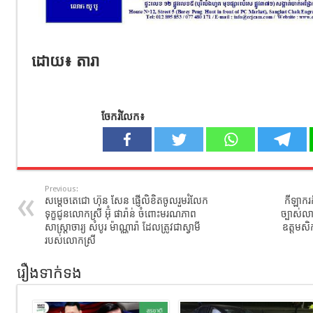
ដោយ​៖ តារា​
ចែករំលែក៖
Previous:
សម្តេចតេជោ ហ៊ុន សែន ផ្ញើលិខិតចូលរួមរំលែក
កីឡាករក
ទុក្ខជូនលោកស្រី អ៊ុំ ផារ៉ាន់ ចំពោះមរណភាព
ច្បាស់លា
សាស្ត្រាចារ្យ សំបូរ ម៉ាណ្ណារ៉ា ដែលត្រូវជាស្វាមី
ឧត្តមសិក
របស់លោកស្រី
រឿងទាក់ទង