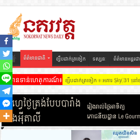
ព័ត៌មានជាតិ
ខ្សឹបដាក់ត្រចៀក
ទស្សនៈ
ព័ត៌មានអន្តរជា
ព័ត៌មានទាន់ហេតុការណ៍៖
ខ្សឹបដាក់ត្រចៀក ៖ អគារ Sky 31 នៅ