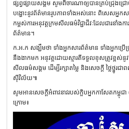
ផ្សព្វផ្សាយសង្គម សូមពិចារណាឲ្យបានគ្រប់ជ្រុងជ្រ
បង្ហោះនូវព័ត៌មានរូបភាពទាំងអស់នោះ ពិសេសអ្នកសា
កម្ពស់ការអនុវត្តក្រមសីលធម៌វិជ្ជាជីវៈដែលជារនាំងការ
ព័ត៌មាន។
ក.អ.ក សង្ឃឹមថា ទាំងអ្នកសារព័ត៌មាន ទាំងអ្នកប្រើប្រ
នឹងងាកមក អនុវត្តដោយស្មារតីទទួលខុសត្រូវខ្ពស់នូវក
សីលធម៌សង្គម ដើម្បីរក្សាតម្លៃ និងសេចក្តី ថ្លៃថ្នូរជា
ស៊ីវិល័យ៕
សូមអានសេចក្ដី​អំពាវនាវរបស់​ក្លិបអ្នកកាសែតកម្ពុជា
ក្រោម​៖