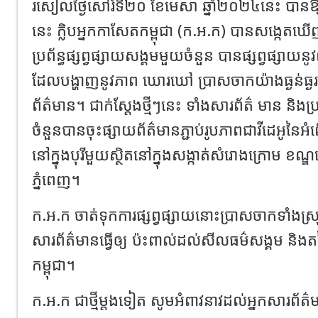
រសៀលថ្ងៃសៅរ៍ទី២០​ ខែមេសា​ ឆ្នាំ​២០២៤នេះ​ បាន
នេះ ក្លិបអ្នកកាសែតកម្ពុជា (ក.អ.ក) បានសង្កេតឃ
ប្រព័ន្ធផ្សព្វផ្សាយសង្គមមួយចំនួន បានផ្សព្វផ្សាយនូ
ដែលបង្ហាញនូវភាព ឃោរឃៅ ប្រាសចាកយ៉ាងធ្ងន់ធ្ងរពី
ព័ត៌មាន។ ជាក់ស្តែងថ្មីៗនេះ ទាំងសារព័ត៌ មាន និងប្រ
ចំនួនបានចុះផ្សាយព័ត៌មានភ្ជាប់រូបភាពជាវីដេអូនៃអំ
នៅក្នុងបុរីមួយស្ថិតនៅក្នុងសង្កាត់សំរោងក្រោម ខ
ភ្នំពេញ។
ក.អ.ក ចាត់ទុកការផ្សព្វផ្សាយនោះប្រាសចាកទាំងស្រុង
សារព័ត៌មានធ្វើឲ្យ ប៉ះពាល់ដល់សីលធម៌សង្គម និងតម្ល
កម្ពុជា។
ក.អ.ក ជាថ្មីម្តងទៀត សូមអំពាវនាវដល់អ្នកសារព័ត៌មាន 