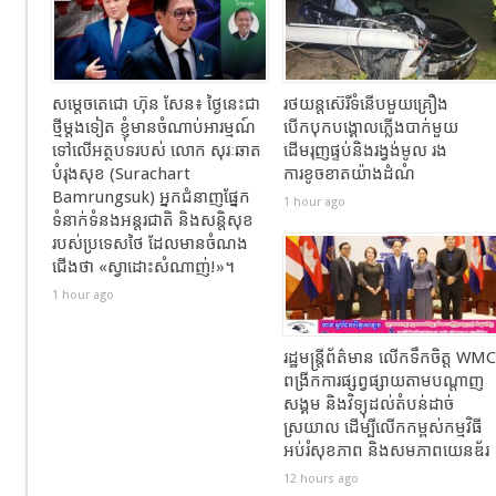
សម្តេចតេជោ ហ៊ុន សែន៖ ថ្ងៃនេះជា
រថយន្តស៊េរីទំនើបមួយគ្រឿង
ថ្មីម្តងទៀត ខ្ញុំមានចំណាប់អារម្មណ៍
បើកបុកបង្គោលភ្លើងបាក់មួយ
ទៅលើអត្ថបទរបស់ លោក សុរៈឆាត
ដើមរុញផ្ទប់និងរង្វង់មូល​ រង
បំរុងសុខ (Surachart
ការខូចខាតយ៉ាងដំណំ
Bamrungsuk) អ្នកជំនាញផ្នែក
1 hour ago
ទំនាក់ទំនងអន្តរជាតិ និងសន្តិសុខ
របស់ប្រទេសថៃ ដែលមានចំណង
ជើង​ថា «ស្វាដោះសំណាញ់!»។
1 hour ago
រដ្ឋមន្ត្រីព័ត៌មាន លើកទឹកចិត្ត WMC
ពង្រីកការផ្សព្វផ្សាយតាមបណ្តាញ
សង្គម និងវិទ្យុដល់តំបន់ដាច់
ស្រយាល ដើម្បីលើកកម្ពស់កម្មវិធី
អប់រំសុខភាព និងសមភាពយេនឌ័រ
12 hours ago