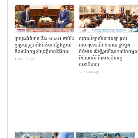
ក្រសួងព័ត៌មាន និង Smart ចាប់ដៃ
សកលវិទ្យាល័យចេនឡា ផ្តល់
គ្នាប្រយុទ្ធប្រឆាំងព័ត៌មានក្លែងក្លាយ
អាហារូបករណ៍ តាមរយៈក្រសួង
និងលើកកម្ពស់សុវត្ថិភាពឌីជីថល
ព័ត៌មាន ដើម្បីរួមចំណែកលើកកម្ពស
វិស័យអប់រំ ពិសេសជំនាញ
12 hours ago
សុខាភិបាល
12 hours ago