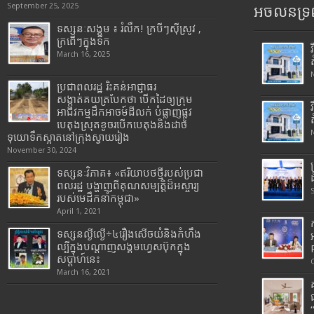
September 25, 2025
អចលនទ្រព
ទស្សនៈសង្គម ៖ រំលឹក! ក្របីៗស៊ីស្រូវ ,
ក្រពើៗក្នុងទឹក
March 16, 2025
ប្រជាពលរដ្ឋ រិះគន់អាជ្ញាធរ
សង្កាត់គយត្របែកថា បើកដៃឲ្យក្រុម
អាជីវកម្មដឹកអាចម៍ដីលក់ បំផ្លាញផ្លូវ
បេតុងស្រុតខូចរបើកបេតុងនិងដាច់
ទុយោទឹកស្អាតនៅក្រុងស្វាយរៀង
November 30, 2024
ទស្សនៈវិភាគ៖ «ឥរិយាបថថ្មីរបស់ប្រជា
ពលរដ្ឋ បង្ហាញពីគុណសម្បត្តិដ៏អស្ចារ្យ
របស់មេដឹកនាំកម្ពុជា»
April 1, 2021
ទស្សនល្ងីល្ងើ÷៤រឿងសើចយំនិងកំហឹង
ល្បីក្នុងបណ្តាញសង្គមហ្វេសប៊ុកក្នុង
សប្តាហ៍នេះ
March 16, 2021