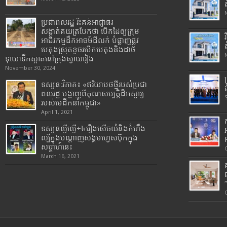
ប្រជាពលរដ្ឋ រិះគន់អាជ្ញាធរ
សង្កាត់គយត្របែកថា បើកដៃឲ្យក្រុម
អាជីវកម្មដឹកអាចម៍ដីលក់ បំផ្លាញផ្លូវ
បេតុងស្រុតខូចរបើកបេតុងនិងដាច់
ទុយោទឹកស្អាតនៅក្រុងស្វាយរៀង
November 30, 2024
ទស្សនៈវិភាគ៖ «ឥរិយាបថថ្មីរបស់ប្រជា
ពលរដ្ឋ បង្ហាញពីគុណសម្បត្តិដ៏អស្ចារ្យ
របស់មេដឹកនាំកម្ពុជា»
April 1, 2021
ទស្សនល្ងីល្ងើ÷៤រឿងសើចយំនិងកំហឹង
ល្បីក្នុងបណ្តាញសង្គមហ្វេសប៊ុកក្នុង
សប្តាហ៍នេះ
March 16, 2021