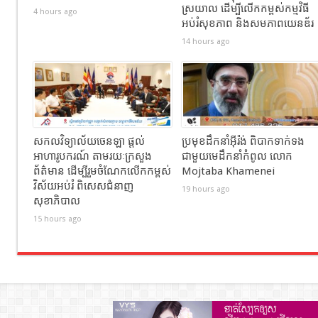
ស្រយាល ដើម្បីលើកកម្ពស់កម្មវិធី
4 hours ago
អប់រំសុខភាព និងសមភាពយេនឌ័រ
14 hours ago
សកលវិទ្យាល័យចេនឡា ផ្តល់
ប្រមុខដឹកនាំអ៊ីរ៉ង់ ពិបាកទាក់ទង
អាហារូបករណ៍ តាមរយៈក្រសួង
ជាមួយមេដឹកនាំកំពូល លោក
ព័ត៌មាន ដើម្បីរួមចំណែកលើកកម្ពស់
Mojtaba Khamenei
វិស័យអប់រំ ពិសេសជំនាញ
19 hours ago
សុខាភិបាល
15 hours ago