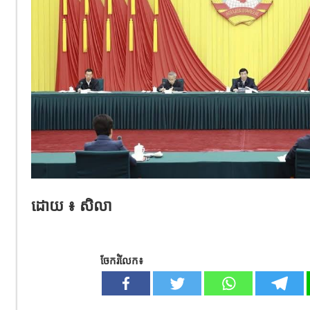
ដោយ ៖ សិលា
ចែករំលែក៖