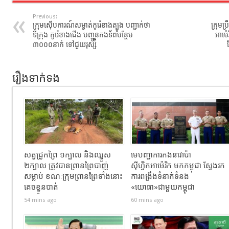
Previous:
ក្រុមស៊ើបការណ៍សម្ងាត់កូរ៉េខាងត្បូង បញ្ជាក់ថា
ក្រុមប្
ទីក្រុង កូរ៉េខាងជើង បញ្ជូនកងទ័ពបន្ថែម
អាម៉េ
៣០០០នាក់ ទៅជួយរុស្ស៉ី
រឿងទាក់ទង
សត្វជ្រូកព្រៃ ១ក្បាល និងឈ្លូស
មេបញ្ជាការកងនាវាប៉ា
២ក្បាល​ ត្រូវបានព្រានព្រៃបាញ់
ស៊ីហ្វិកអាម៉េរិក មកកម្ពុជា ស្វែងរក
សម្លាប់​ ខណៈ​ក្រុមព្រានព្រៃទាំងនោះ
ការពង្រឹងទំនាក់ទំនង
គេចខ្លួនបាត់
«យោធា»ជាមួយកម្ពុជា
54 mins ago
60 mins ago