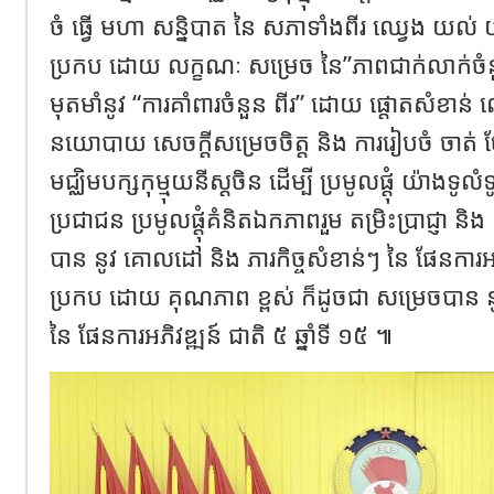
ចំ ធ្វើ មហា សន្និបាត នៃ សភាទាំងពីរ ឈ្វេង យល់ យ
ប្រកប ដោយ លក្ខណៈ សម្រេច នៃ”ភាពជាក់លាក់ចំនួនព
មុតមាំនូវ “ការគាំពារចំនួន ពីរ” ដោយ ផ្តោតសំខាន់
នយោបាយ សេចក្តីសម្រេចចិត្ត និង ការរៀបចំ ចាត់ 
មជ្ឈិមបក្សកុម្មុយនីស្តចិន ដើម្បី ប្រមូលផ្តុំ យ៉ាងទូ
ប្រជាជន ប្រមូលផ្តុំគំនិតឯកភាពរួម តម្រិះប្រាជ្ញា និ
បាន នូវ គោលដៅ និង ភារកិច្ចសំខាន់ៗ នៃ ផែនការអភិវ
ប្រកប ដោយ គុណភាព ខ្ពស់ ក៏ដូចជា សម្រេចបាន នូវ 
នៃ ផែនការអភិវឌ្ឍន៍ ជាតិ ៥ ឆ្នាំទី ១៥ ៕