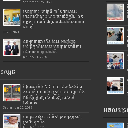
September 25, 2022
ខេត្តក្រចេះ នៅថ្ងៃទី ៣ ខែកក្កដានេះ
មានករណីស្លាប់ដោយសារជំងឺកូវីដ-១៩
ចំនួន ០១នាក់ ជាបុរសជនជាតិខ្មែរអាយុ
៨៣ឆ្នាំ
July 3, 2021
សម្តេចតេជោ ហ៊ុន សែន អញ្ជើញជួ
បទីប្រឹក្សាពិសេសរបស់អគ្គលេខាធិការ
អង្គការសហប្រជាជាតិ
January 11, 2020
ទស្សនៈ
ថ្ងៃនេះជា ថ្ងៃទី៥៨ហើយ ដែលវីរកងទ័ព
កម្ពុជាចំនួន ១៨រូប ត្រូវបានចាប់ខ្លួន និង
ដាក់ឱ្យស្ថិតក្រោមការឃុំគ្រងរបស់
យោធាថៃ
September 25, 2025
អចលនទ្រព
ទស្សនៈសង្គម ៖ រំលឹក! ក្របីៗស៊ីស្រូវ ,
ក្រពើៗក្នុងទឹក
March 16, 2025