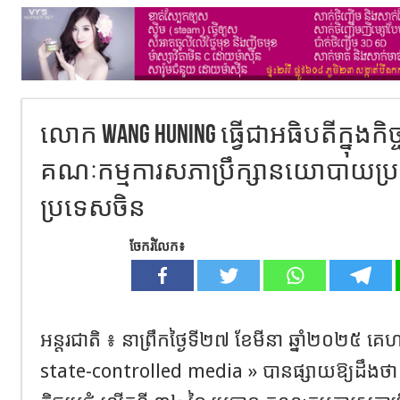
លោក Wang Huning ធ្វើជាអធិបតីក្នុងកិច្ច
គណៈកម្មការសភាប្រឹក្សានយោបាយប្រ
ប្រទេសចិន
ចែករំលែក៖
អន្តរជាតិ ៖ នាព្រឹកថ្ងៃទី២៧ ខែមីនា ឆ្នាំ២០២៥ គ
state-controlled media » បានផ្សាយឱ្យដឹងថា