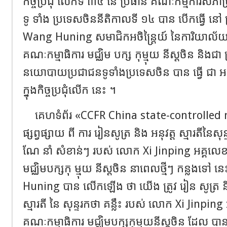
កិច្ចប្រជុំ លើកទី ៣៤ នៃ ប្រធាន គណៈកម្មការសភា
ទូ ទាំង ប្រទេសចិននីតិកាលទី ១៤ បាន បើកធ្វើ នៅ 
Wang Huning សមាជិកអចិន្ត្រៃយ៍ នៃការិយា
គណៈកម្មាធិការ មជ្ឈិម បក្ស កុម្មុយ នីស្តចិន និងជា 
នយោបាយប្រជាជនទូទាំងប្រទេសចិន បាន ធ្វើ ជា អធិ
ក្នុងកិច្ចប្រជុំលើក នេះ ។
គេហទំព័រ «CCFR China state-controlled med
ផ្សព្វផ្សាយ ពី ការ រៀនសូត្រ និង អនុវត្ត ស្មារតីនៃ
ណែ នាំ សំខាន់ៗ របស់ លោក Xi Jinping អគ្គលេខា
មជ្ឈិមបក្សកុ ម្មុយ នីស្តចិន នាពេលថ្មីៗ កន្លងទ
Huning បាន លើកឡើង ថា យើង ត្រូវ រៀន សូត្រ និង 
ស្មារតី នៃ សុន្ទរកថា គន្លឹះ របស់ លោក Xi Jinping
គណៈកម្មាធិការ មជ្ឈិមបក្សកុម្មុយនីស្តចិន ដែល បាន