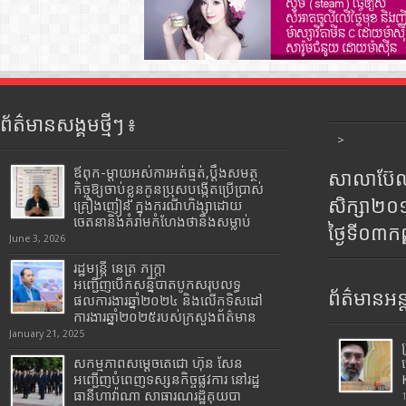
ព័ត៌មានសង្គមថ្មីៗ ៖
>
ឪពុក-ម្ដាយអស់ការអត់ធ្មត់,ប្ដឹងសមត្ថ
សាលាប៊ែលធ
កិច្ចឱ្យចាប់ខ្លួនកូនប្រុសបង្កើតប្រើប្រាស់
សិក្សា២
គ្រឿងញៀន ក្នុងករណីហិង្សាដោយ
ចេតនានិងគំរាមកំហែងថានឹងសម្លាប់
ថ្ងៃទី០៣ក
June 3, 2026
រដ្ឋមន្រ្តី​ នេត្រ​ ភក្ត្រា​
អញ្ជើញបើកសន្និបាតបូកសរុបលទ្ធ
ព័ត៌មានអន្
ផលការងារឆ្នាំ២០២៤ និងលើកទិសដៅ
ការងារឆ្នាំ២០២៥របស់​ក្រសួង​ព័ត៌មាន​
January 21, 2025
សកម្មភាពសម្តេចតេជោ ហ៊ុន សែន
អញ្ជើញបំពេញទស្សនកិច្ចផ្លូវការ នៅរដ្ឋ
ធានីហាវ៉ាណា សាធារណរដ្ឋគុយបា