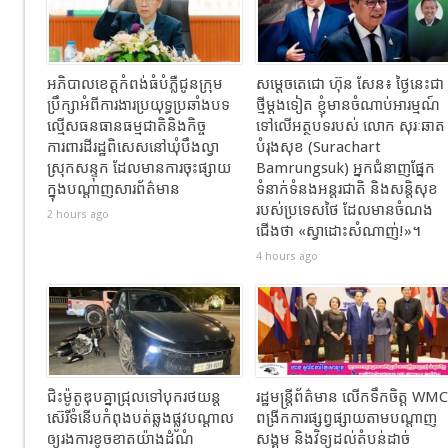
អភិបាលខេត្តកំពង់ធំបំភ្លឺជូនក្រុម
សម្តេចតេជោ ហ៊ុន សែន៖ ថ្ងៃនេះជា
ប្រឹក្សាអំពីការងារប្រយុទ្ធប្រឆាំងបទ
ថ្មីម្តងទៀត ខ្ញុំមានចំណាប់អារម្មណ៍
ល្មើសធនធានធម្មជាតិនិងកិច្ច
ទៅលើអត្ថបទរបស់ លោក សុរៈឆាត
ការពារដីរដ្ឋពិសេសនៅឃុំបឹងល្វា
បំរុងសុខ (Surachart
ស្រុកសន្ទុក ដែលមានការចុះផ្សាយ
Bamrungsuk) អ្នកជំនាញផ្នែក
ក្នុងបណ្តាញសារព័ត៌មាន
ទំនាក់ទំនងអន្តរជាតិ និងសន្តិសុខ
របស់ប្រទេសថៃ ដែលមានចំណង
2 hours ago
ជើង​ថា «ស្វាដោះសំណាញ់!»។
4 hours ago
ជិះម៉ូតូឌុបគ្នាជ្រុលទៅបុករថយន្ត
រដ្ឋមន្ត្រីព័ត៌មាន លើកទឹកចិត្ត WMC
ស៊េរីទំនើបកំពុងបត់ឆ្លងផ្លូវបណ្តាល
ពង្រីកការផ្សព្វផ្សាយតាមបណ្តាញ
ឲ្យរងការខូចខាតយ៉ាងដំណំ
សង្គម និងវិទ្យុដល់តំបន់ដាច់