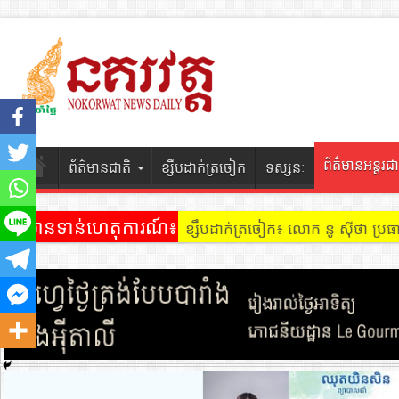
ព័ត៌មានអន្តរជា
ព័ត៌មានជាតិ
ខ្សឹបដាក់ត្រចៀក
ទស្សនៈ
ព័ត៌មានទាន់ហេតុការណ៍៖
ខ្សឹបដាក់ត្រចៀក ៖ អគារ Sky 31 នៅ