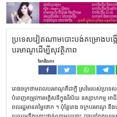
ប្រទេសវៀតណាមបោះបង់គម្រោងបង្កើត
បរមាណូដើម្បីសុវត្ថិភាព
ចែករំលែក៖
រោងចក្រថាមពលបរមាណូគឺជាក្តី ស្រមៃរបស់ប្រទេសជ
បំពេញតម្រូវការអគ្គិសនីក្នុងវិស័យ ឧស្សាហកម្ម អាជីវ
ពលរដ្ឋមានតម្លៃថោក ។ ប៉ុន្តែរោង ចក្របរមាណូ នឹង
ប្រឈមនឹងគ្រោះថ្នាក់ណាមួយនោះ ដូចនៅក្នុងប្រ