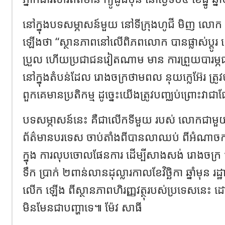
នៅក្នុងបទសម្ភាសន៍មួយ នៅទីក្រុងហូជី មិញ លោក
ឡើងថា “ស្ថានភាពនៅលើពិភពលោក បានផ្លាស់ប្តូរ 
ប្រួល ហើយប្រជាជនវៀតណាម មាន ការព្រួយបារម្ភជ
នៅក្នុងតំបន់ដែល រោងចក្រថាមពល នុយក្លេអ៊ែរ ត្
ពួកគេមានប្រតិកម្ម ដូច្នេះយើងត្រូវបញ្ឈប់ព្រោះវា
បទសម្ភាសន៍នេះ គឺជាលើកទីមួយ របស់ លោកជាមួយនឹងប
ព័ត៌មានបរទេស ចាប់តាំងពីបានលាឈប់ ពីអំណាចកា
ក្នុង ការលុបចោលផែនការ ដើម្បីសាងសង់ រោងចក្រ 
ទឹក ប្រាក់ ២ពាន់លានដុល្លារកាលខែវិច្ឆិកា ឆ្នាំមុ
លើក ឡើង ពីស្ថានភាពហិរញ្ញវត្ថុរបស់ប្រទេសនេះ 
មិនមែនជាបញ្ហាទេ៕ ម៉ែវ សាធី