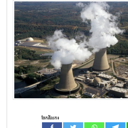
ចែករំលែក៖