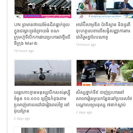
UN ព្រមានថាយេម៉ែនជិតធ្លាក់ចូល
អារ៉ាប៊ីសាអូឌីត ប៉ាគីស្ថាន និងទួរគី
ក្នុងជម្លោះទ្រង់ទ្រាយធំ ខណៈ
ចុះហត្ថលេខាលើសន្ធិសញ្ញាការពារ
ក្រុមហ៊ូទីបើកការវាយប្រហារជាថ្មីលើ
ជាតិរួមគ្នាបែបណាតូ
ទីក្រុង Marib
16 hours ago
16 hours ago
យន្តហោះគ្មានមនុស្សបើករបស់រុស្ស៊ី
សិស្សថ្នាក់ទី៩ បាញ់ប្រហារនៅ
ចំនួន ១០.០០០ គ្រឿងកំពុងតាម
សាលារៀនមួយកន្លែងនៅប្រទេសថៃ
ប្រមាញ់គោលដៅជារៀងរាល់ថ្ងៃ នៅ
បណ្តាលឲ្យមនុស្ស ៧នាក់ស្លាប់
អ៊ុយក្រែន
2 days ago
2 days ago