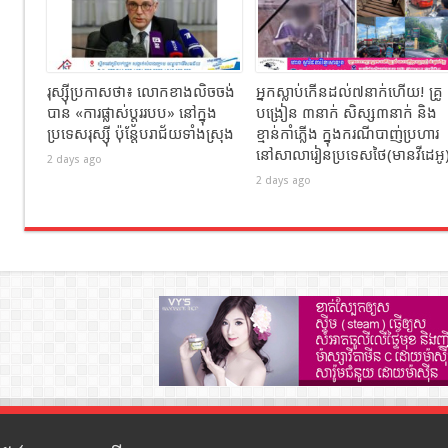
រុស្ស៊ីប្រកាសថា៖ លោកខាងលិចចង់
អ្នកស្លាប់កើនដល់៧នាក់ហើយ! គ្រូ
បាន «ការផ្លាស់ប្តូររបប» នៅក្នុង
បង្រៀន​ ៣នាក់ សិស្ស៣នាក់ និង
ប្រទេសរុស្ស៊ី ប៉ុន្តែបរាជ័យទាំងស្រុង
ខ្មាន់កាំភ្លើង​ ក្នុងករណីបាញ់ប្រហារ
នៅសាលារៀនប្រទេសថៃ(មានវីដេអូ​
2 days ago
2 days ago