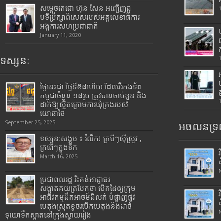
សម្តេចតេជោ ហ៊ុន សែន អញ្ជើញជួ
បទីប្រឹក្សាពិសេសរបស់អគ្គលេខាធិការ
អង្គការសហប្រជាជាតិ
January 11, 2020
ទស្សនៈ
ថ្ងៃនេះជា ថ្ងៃទី៥៨ហើយ ដែលវីរកងទ័ព
កម្ពុជាចំនួន ១៨រូប ត្រូវបានចាប់ខ្លួន និង
ដាក់ឱ្យស្ថិតក្រោមការឃុំគ្រងរបស់
យោធាថៃ
September 25, 2025
អចលនទ្រព
ទស្សនៈសង្គម ៖ រំលឹក! ក្របីៗស៊ីស្រូវ ,
ក្រពើៗក្នុងទឹក
March 16, 2025
ប្រជាពលរដ្ឋ រិះគន់អាជ្ញាធរ
សង្កាត់គយត្របែកថា បើកដៃឲ្យក្រុម
អាជីវកម្មដឹកអាចម៍ដីលក់ បំផ្លាញផ្លូវ
បេតុងស្រុតខូចរបើកបេតុងនិងដាច់
ទុយោទឹកស្អាតនៅក្រុងស្វាយរៀង