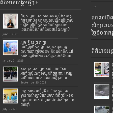
ព័ត៌មានសង្គមថ្មីៗ ៖
>
ឪពុក-ម្ដាយអស់ការអត់ធ្មត់,ប្ដឹងសមត្ថ
សាលាប៊ែលធ
កិច្ចឱ្យចាប់ខ្លួនកូនប្រុសបង្កើតប្រើប្រាស់
សិក្សា២
គ្រឿងញៀន ក្នុងករណីហិង្សាដោយ
ចេតនានិងគំរាមកំហែងថានឹងសម្លាប់
ថ្ងៃទី០៣ក
June 3, 2026
រដ្ឋមន្រ្តី​ នេត្រ​ ភក្ត្រា​
អញ្ជើញបើកសន្និបាតបូកសរុបលទ្ធ
ព័ត៌មានអន្
ផលការងារឆ្នាំ២០២៤ និងលើកទិសដៅ
ការងារឆ្នាំ២០២៥របស់​ក្រសួង​ព័ត៌មាន​
January 21, 2025
សកម្មភាពសម្តេចតេជោ ហ៊ុន សែន
អញ្ជើញបំពេញទស្សនកិច្ចផ្លូវការ នៅរដ្ឋ
ធានីហាវ៉ាណា សាធារណរដ្ឋគុយបា
September 25, 2022
ខេត្តក្រចេះ នៅថ្ងៃទី ៣ ខែកក្កដានេះ
មានករណីស្លាប់ដោយសារជំងឺកូវីដ-១៩
ចំនួន ០១នាក់ ជាបុរសជនជាតិខ្មែរអាយុ
៨៣ឆ្នាំ
July 3, 2021