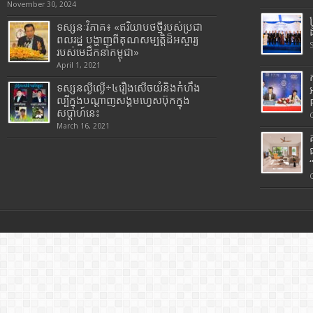
November 30, 2024
ទស្សនៈវិភាគ៖ «ឥរិយាបថថ្មីរបស់ប្រជា
ពលរដ្ឋ បង្ហាញពីគុណសម្បត្តិដ៏អស្ចារ្យ
របស់មេដឹកនាំកម្ពុជា»
April 1, 2021
ទស្សនល្ងីល្ងើ÷៤រឿងសើចយំនិងកំហឹង
ល្បីក្នុងបណ្តាញសង្គមហ្វេសប៊ុកក្នុង
សប្តាហ៍នេះ
March 16, 2021