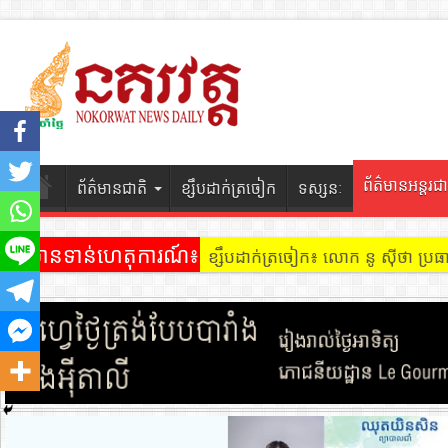
ព័ត៌មានអន្តរជា
ព័ត៌មានជាតិ
ខ្សឹបដាក់ត្រចៀក
ទស្សនៈ
ព័ត៌មានទាន់ហេតុការណ៍៖
ខ្សឹបដាក់ត្រចៀក ៖ អគារ Sky 31 នៅ