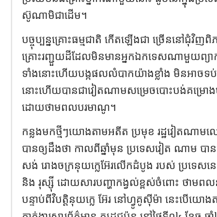
ស៊ូណាមិជាដើម។
បច្ចុប្បន្នគ្រោះធម្មជាតិ កើតឡើងជា ច្រើននៅជុំវ
គ្រោះរញ្ជួយដីដែលមិនមានអ្នកឯកទេសណាមួយព្យ
ទាំងនោះហើយបង្កផលលំបាកយ៉ាងខ្លាំង មិនអាចទប់
នោះហើយបានជាវៀតណាមសម្រេចបោះបង់គម្រោងបង្ក
ដោយថាមពលបរមាណូ។
កន្លងមកថ្មីៗយោងតាមអតីត ប្រមុខ រដ្ឋវៀតណា
បានឲ្យដឹងថា កាលពីឆ្នាំមុន ប្រទេសវៀត ណាម 
សង់ រោងចក្រនុយក្លេអ៊ែរលើកដំបូង របស់ ប្រទេស
និង រុស្ស៊ី ដោយសារបញ្ហាកង្វល់ខ្ពស់ចំពោះ ថាមពលនុ
បន្ទាប់ពីវិបត្តិនុយក្លេ អ៊ែរ នៅហ្វូគូស៊ីម៉ា នេះបើយ
ភ្នាក់ងារសារព័ត៌មាន ក្យូដូជប៉ុន នៅថ្ងៃទី០៤ ខែធ្នូ ឆ