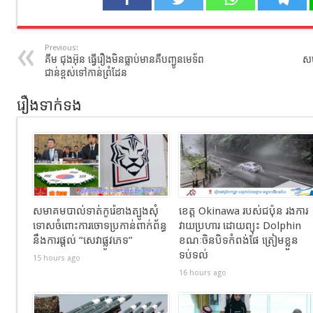
Previous:
គីម ជុងអ៊ុន ធ្វើរឿងមិនធ្លាប់មានគឺបញ្ជូនមេទ័ព
សហ
ជាន់ខ្ពស់ទៅកាន់ព្រំដែន
រឿងទាក់ទង
សមាគមបាល់ទាត់កូរ៉េខាងត្បូងសុំ
ខេត្ត Okinawa របស់ជប៉ុន រងការ
ទោសចំពោះការចោទប្រកាន់ពាក់ព័ន្ធ
វាយប្រហារ ដោយព្យុះ Dolphin
នឹងការផ្តល់ “សេវាផ្លូវភេទ”
ខណៈចិនបិទកំពង់ផែ ត្រៀមខ្លួន
ទប់ទល់
15 hours ago
16 hours ago