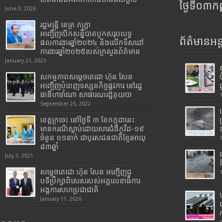
ថ្ងៃទី០៣ក
June 3, 2026
រដ្ឋមន្រ្តី​ នេត្រ​ ភក្ត្រា​
អញ្ជើញបើកសន្និបាតបូកសរុបលទ្ធ
ព័ត៌មានអន្
ផលការងារឆ្នាំ២០២៤ និងលើកទិសដៅ
ការងារឆ្នាំ២០២៥របស់​ក្រសួង​ព័ត៌មាន​
January 21, 2025
សកម្មភាពសម្តេចតេជោ ហ៊ុន សែន
អញ្ជើញបំពេញទស្សនកិច្ចផ្លូវការ នៅរដ្ឋ
ធានីហាវ៉ាណា សាធារណរដ្ឋគុយបា
September 25, 2022
ខេត្តក្រចេះ នៅថ្ងៃទី ៣ ខែកក្កដានេះ
មានករណីស្លាប់ដោយសារជំងឺកូវីដ-១៩
ចំនួន ០១នាក់ ជាបុរសជនជាតិខ្មែរអាយុ
៨៣ឆ្នាំ
July 3, 2021
សម្តេចតេជោ ហ៊ុន សែន អញ្ជើញជួ
បទីប្រឹក្សាពិសេសរបស់អគ្គលេខាធិការ
អង្គការសហប្រជាជាតិ
January 11, 2020