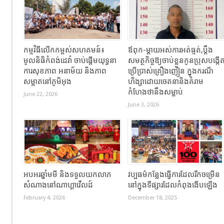
កម្មវិធីលើកកម្ពស់សហគមន៍៖
ឪពុក-ម្ដាយអស់ការអត់ធ្មត់,ប្ដឹង
មូលនិធិកំពង់ដេវ៉ា ចាប់ផ្តើមយុទ្ធនា
សមត្ថកិច្ចឱ្យចាប់ខ្លួនកូនប្រុសបង្កើ
ការសុខភាព អនាម័យ និងភាព
ប្រើប្រាស់គ្រឿងញៀន ក្នុងករណី
សម្អាតនៅភូមិអុង
ហិង្សាដោយចេតនានិងគំរាម
កំហែងថានឹងសម្លាប់
June 22, 2026
June 3, 2026
អបអរឆ្នាំមមី និងទទួលយកលាភ
វប្បធម៌កន្លែងធ្វើការដែលរីកចម្រើន
សំណាងនៅណាហ្គាវើលដ៍
នៅក្នុងទីផ្សារដែលកំពុងងើបឡើង
February 4, 2026
December 18, 2025