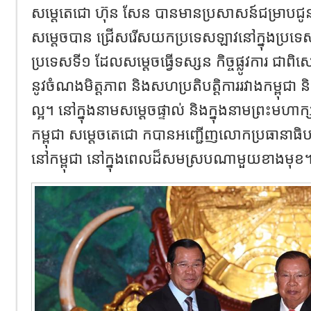
សម្តេតេជោ ហ៊ុន សែន បានមានប្រសាសន៍ជម្រាបជ
សម្តេចបាន ជ្រើសរើសយកប្រទេសឡាវនៅក្នុងប្រទេ
ប្រទេសទី១ ដែលសម្តេចធ្វើទស្សន កិច្ចផ្លូវការ ជាពិស
នូវចំណងមិត្តភាព និងសហប្រតិបត្តិការរវាងកម្ពុជា
ល្អ។ នៅក្នុងនាមសម្តេចផ្ទាល់ និងក្នុងនាមព្រះមហាក
កម្ពុជា សម្តេចតេជោ កបានអញ្ជើញលោកប្រធានាធិប
នៅកម្ពុជា នៅក្នុងពេលដ៏សមស្របណាមួយខាងមុខ