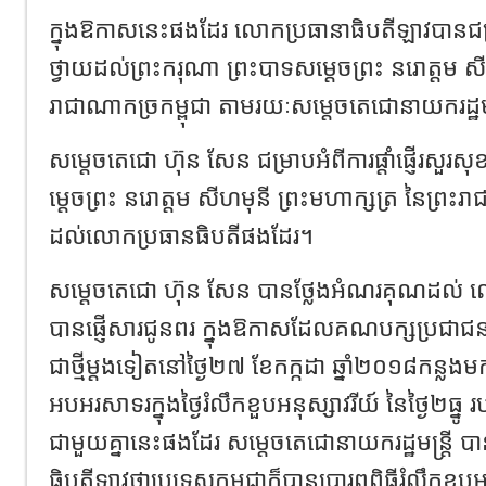
ក្នុងឱកាសនេះផងដែរ លោកប្រធានាធិបតីឡាវបានជម្រាបផ
ថ្វាយដល់ព្រះករុណា ព្រះបាទសម្តេចព្រះ នរោត្តម សី
រាជាណាកច្រកម្ពុជា តាមរយៈសម្តេចតេជោនាយករដ្ឋមន្
សម្តេចតេជោ ហ៊ុន សែន ជម្រាបអំពីការផ្តាំផ្ញើរសួរសុ
ម្តេចព្រះ នរោត្តម សីហមុនី ព្រះមហាក្សត្រ នៃព្រះរា
ដល់លោកប្រធានធិបតីផងដែរ។
សម្តេចតេជោ ហ៊ុន សែន បានថ្លែងអំណរគុណដល់ 
បានផ្ញើសារជូនពរ ក្នុងឱកាសដែលគណបក្សប្រជាជនក
ជាថ្មីម្តងទៀតនៅថ្ងៃ២៧ ខែកក្កដា ឆ្នាំ២០១៨កន្ល
អបអរសាទរក្នុងថ្ងៃរំលឹកខួបអនុស្សាវរីយ៍ នៃថ្ងៃ២ធ្
ជាមួយគ្នានេះផងដែរ សម្តេចតេជោនាយករដ្ឋមន្ត្រី 
ធិបតីឡាវថាប្រទេសកម្ពុជាក៏បានប្រារព្ធពិធីរំលឹកខួបអន