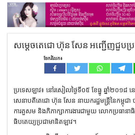
សម្តេចតេជោ ហ៊ុន សែន អញ្ជើញជួបប្
ចែករំលែក៖
ប្រទេសឡាវ៖ នៅរសៀលថ្ងៃទី០៥ ខែធ្នូ ឆ្នាំ២០១៨ ន
សេនាបតីតេជោ ហ៊ុន សែន នាយករដ្ឋមន្ត្រីនៃកម្ពុជា
ការគួសម និងភិភាក្សាការងារជាមួយ លោកប្រធានាធិ
ធិបតេយ្យប្រជាមានិតឡាវ។