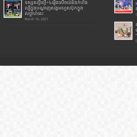
ទស្សនល្ងីល្ងើ÷៤រឿងសើចយំនិងកំហឹង
ល្បីក្នុងបណ្តាញសង្គមហ្វេសប៊ុកក្នុង
សប្តាហ៍នេះ
March 16, 2021