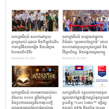
ណាហ្គាវើលដ៍ សហការជាមួយ
ណាហ្គាវើលដ៍ សម្ពោធជាផ្លូវការ
ក្រសួងអប់រំ យុវជន និងកីឡាដំណើរ
ពិព័រណ៍ “ស្រមោលស្បែកធំ” ដោយ
ការកម្មវិធីសាលារៀន និងបរិស្ថាន
សហការជាមួយក្រសួងវប្បធម៌ និង
បៃតងលើកទីពីរ
វិចិត្រសិល្បៈ និងអង្គការយូណេស្កូ
November 25, 2025
November 18, 2025
ណាហ្គាវើលដ៍ អបអរសាទរដល់កេរ
ណាហ្គាវើលដ៍ ទទួលបានការទទួល
ដំណែល ១០០០ ឆ្នាំនៃស្បែកធំ
ស្គាល់ជាកន្លែងធ្វើការល្អបំផុតមួយជ
និងខួប២ទសវត្សរ៍នៃការចុះបញ្ជី
មួយពិន្ទុ Trust Index™ ស្ទើរល្អ
ល្ខោនស្រមោលស្បែកធំរបស់អង្គ
ឥតខ្ចោះ ៩៥% ពីស្ថាប័ន Great