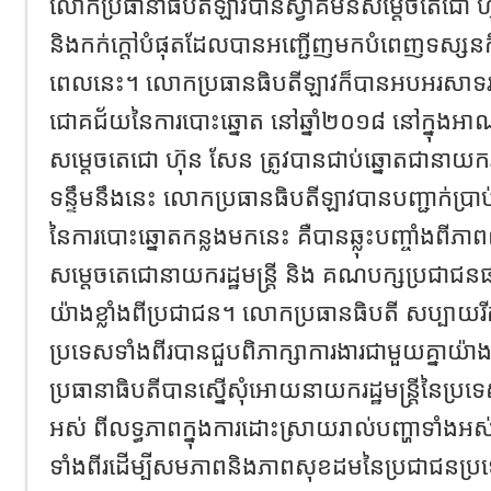
លោកប្រធានាធិបតីឡាវបានស្វាគមន៍សម្តេចតេជោ ហ៊
និងកក់ក្តៅបំផុតដែលបានអញ្ជើញមកបំពេញទស្សនកិច្
ពេលនេះ។ លោកប្រធានធិបតីឡាវក៏បានអបអរសាទរ
ជោគជ័យនៃការបោះឆ្នោត នៅឆ្នាំ២០១៨ នៅក្នុងអា
សម្តេចតេជោ ហ៊ុន សែន ត្រូវបានជាប់ឆ្នោតជានាយករដ្ឋម
ទន្ទឹមនឹងនេះ លោកប្រធានធិបតីឡាវបានបញ្ជាក់ប្រ
នៃការបោះឆ្នោតកន្លងមកនេះ គឺបានឆ្លុះបញ្ចាំងពីភាព
សម្តេចតេជោនាយករដ្ឋមន្ត្រី និង គណបក្សប្រជាជ
យ៉ាងខ្លាំងពីប្រជាជន។ លោកប្រធានធិបតី សប្បាយរី
ប្រទេសទាំងពីរបានជួបពិភាក្សាការងារជាមួយគ្នាយ៉
ប្រធានាធិបតីបានស្នើសុំអោយនាយករដ្ឋមន្រ្តីនៃប្រទ
អស់ ពីលទ្ធភាពក្នុងការដោះស្រាយរាល់បញ្ហាទាំ
ទាំងពីរដើម្បីសមភាពនិងភាពសុខដមនៃប្រជាជនប្