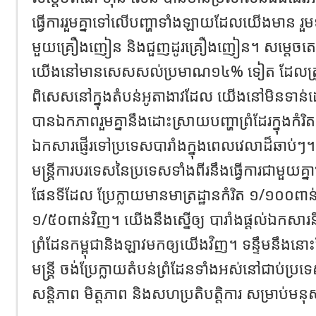
ធ្វើការរួមគ្នាទៅលើបញ្ហាទាំងឡាយដែលយើងមាន រួមទា
មួយគ្រឿងញៀន និងជួញដូរគ្រឿងញៀន។ សម្តេចត
យើងនៅមានសេសសល់ប្រមាណ១៤% ទៀត ដែលត្រូវ
ពិសេសនៅក្នុងតំបន់អូតាងាវដែល យើងនៅមិនទា
បានឯកភាពរួមគ្នានឹងដោះស្រាយបញ្ហាព្រំដែរក្នុងកំរិ
ឯកសារផ្ញើរទៅប្រទេសបារាំងក្នុងពេលវេលាដ៏ឆាប់ៗ។ 
មន្ត្រីការបរទេសនៃប្រទេសទាំងពីរនឹងធ្វើការជាមួយ
ផែនទីដែល ប្រែក្លាយមានមាត្រដ្ឋានកំរិត ១/១០០ពា
១/៥០ពាន់វិញ។ យើងនឹងស្នើឲ្យ បារាំងផ្តល់ឯកសារន
ព្រំដែនកម្ពុជានិងឡាវមកឲ្យយើងវិញ។ ទន្ទឹមនឹងនោ
មន្ត្រី ចង់ប្រែក្លាយតំបន់ព្រំដែនទាំងអស់នៅជាប់ប្រទ
សន្តិភាព មិត្តភាព និងសហប្រតិបត្តិការ សម្រាប់មន