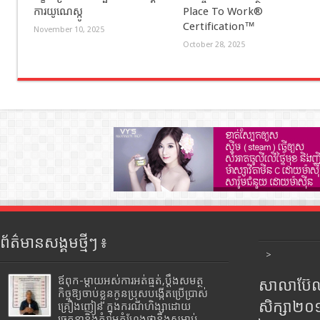
ការយូណេស្កូ
Place To Work®
Certification™
November 10, 2025
October 28, 2025
ព័ត៌មានសង្គមថ្មីៗ ៖
>
ឪពុក-ម្ដាយអស់ការអត់ធ្មត់,ប្ដឹងសមត្ថ
សាលាប៊ែលធ
កិច្ចឱ្យចាប់ខ្លួនកូនប្រុសបង្កើតប្រើប្រាស់
សិក្សា២
គ្រឿងញៀន ក្នុងករណីហិង្សាដោយ
ចេតនានិងគំរាមកំហែងថានឹងសម្លាប់