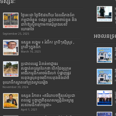
ទស្សនៈ
ថ្ងៃនេះជា ថ្ងៃទី៥៨ហើយ ដែលវីរកងទ័ព
កម្ពុជាចំនួន ១៨រូប ត្រូវបានចាប់ខ្លួន និង
ដាក់ឱ្យស្ថិតក្រោមការឃុំគ្រងរបស់
យោធាថៃ
September 25, 2025
អចលនទ្រព
ទស្សនៈសង្គម ៖ រំលឹក! ក្របីៗស៊ីស្រូវ ,
ក្រពើៗក្នុងទឹក
March 16, 2025
ប្រជាពលរដ្ឋ រិះគន់អាជ្ញាធរ
សង្កាត់គយត្របែកថា បើកដៃឲ្យក្រុម
អាជីវកម្មដឹកអាចម៍ដីលក់ បំផ្លាញផ្លូវ
បេតុងស្រុតខូចរបើកបេតុងនិងដាច់
ទុយោទឹកស្អាតនៅក្រុងស្វាយរៀង
November 30, 2024
ទស្សនៈវិភាគ៖ «ឥរិយាបថថ្មីរបស់ប្រជា
ពលរដ្ឋ បង្ហាញពីគុណសម្បត្តិដ៏អស្ចារ្យ
របស់មេដឹកនាំកម្ពុជា»
April 1, 2021