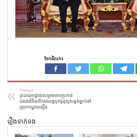
ចែករំលែក៖
Previous:
ព្រះរាជអាជ្ញារងសម្រេចចោទប្រកាន់
ជនជាតិចិនបើករថយន្តបុកម៉ូតូរបួសធ្ងន់ម្នាក់នៅ
ស្រុកកណ្តាលស្ទឹង
រឿងទាក់ទង