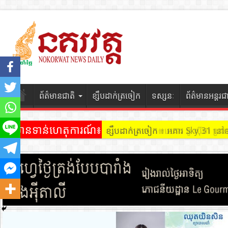
ព័ត៌មានជាតិ
ខ្សឹបដាក់ត្រចៀក
ទស្សនៈ
ព័ត៌មានអន្តរជ
ព័ត៌មានទាន់ហេតុការណ៍៖
ខ្សឹបដាក់ត្រចៀក ៖ អគារ Sky 31 នៅ