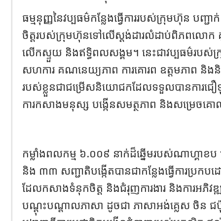
ធម្មនុញ្ញនៃវប្បធម៌កន្លែងធ្វើការរបស់ក្រុមហ៊ុន បញ្ជាក់ក
ចិត្តរបស់ក្រុមហ៊ុនទៅលើស្តង់ដារលំដាប់ពិភពលោក គ
លើកស្ទួយ និងឥទ្ធិពលសង្គម។ នេះជាវប្បធម៌របស់ក
សហការ គណនេយ្យភាព ការគោរព ឧត្តមភាព និងនិរ
របស់ខ្លួនជាជម្រើសនិយោជកដែលទទួលបានការជឿទុ
ការកសាងមនុស្ស បង្កើនសមត្ថភាព និងសម្រេច
កម្លាំងពលកម្ម ៦.០០៩ នាក់ដ៏ឆ្នើមរបស់ណាហ្គាខប
និង ៣៣ សញ្ជាតិបង្កើតបានជាកន្លែងធ្វើការប្រកបដ
ដែលកសាងទំនុកចិត្ត និងជំរុញការងារ និងការអភិវឌ្ឍ
បណ្តុះបណ្តាលភាសា ដូចជា ភាសាអង់គ្លេស ចិន ជប៉ុន 