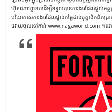
ហ៊ុនណាហ្គាខបដើម្បីទទួលបានការងារដែលផ្តល់អត្ថ
បរិយាកាសការងារដែលផ្តល់តម្លៃដល់បុគ្គលិកពិតប្
ដោយចូលទៅកាន់ www.nagaworld.com ៕ដោយ