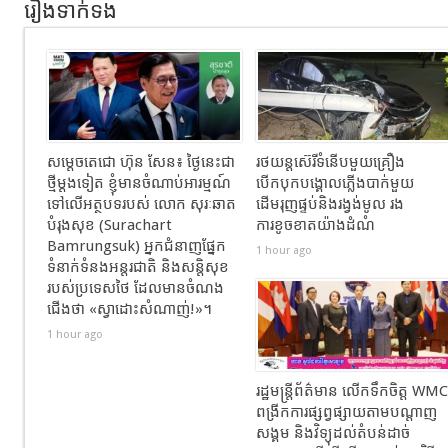
រឿងទាក់ទង
សម្តេចតេជោ ហ៊ុន សែន៖ ថ្ងៃនេះជា
រថយន្តស៊េរីទំនើបមួយគ្រឿង
ថ្មីម្តងទៀត ខ្ញុំមានចំណាប់អារម្មណ៍
បើកបុកបង្គោលភ្លើងបាក់មួយ
ទៅលើអត្ថបទរបស់ លោក សុរៈឆាត
ដើមរុញផ្ទប់និងរង្វង់មូល​ រង
បំរុងសុខ (Surachart
ការខូចខាតយ៉ាងដំណំ
Bamrungsuk) អ្នកជំនាញផ្នែក
1 hour ago
ទំនាក់ទំនងអន្តរជាតិ និងសន្តិសុខ
របស់ប្រទេសថៃ ដែលមានចំណង
ជើង​ថា «ស្វាដោះសំណាញ់!»។
1 hour ago
រដ្ឋមន្ត្រីព័ត៌មាន លើកទឹកចិត្ត WMC
ពង្រីកការផ្សព្វផ្សាយតាមបណ្តាញ
សង្គម និងវិទ្យុដល់តំបន់ដាច់