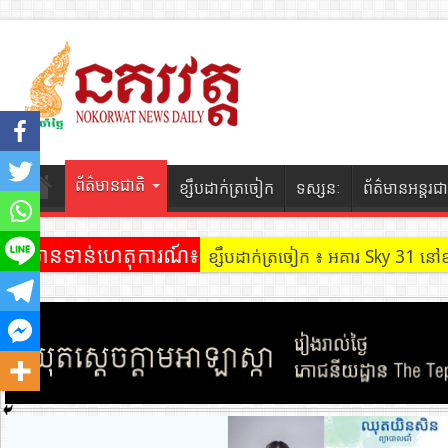
ព័ត៌មានជាតិ
ខ្សឹបដាក់ត្រចៀក
ទស្សនៈ
ព័ត៌មានអន្តរជា
ព័ត៌មានទាន់ហេតុការណ៍៖
ខ្សឹបដាក់ត្រចៀក ៖ អគារ Sky 31 នៅ
ខ្សឹបដាក់ត្រចៀក ៖ ដល់ករ ! ឈ្មួញដ