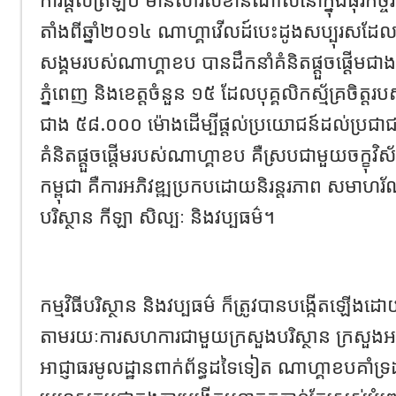
តាំងពីឆ្នាំ២០១៤ ណាហ្គាវើលដ៍បេះដូងសប្បុរសដែលជ
សង្គមរបស់ណាហ្គាខប បានដឹកនាំគំនិតផ្តួចផ្តើមជា
ភ្នំពេញ និងខេត្តចំនួន ១៥ ដែលបុគ្គលិកស្ម័គ្រចិត
ជាង ៥៨.០០០ ម៉ោងដើម្បីផ្តល់ប្រយោជន៍ដល់ប្រជាជ
គំនិតផ្តួចផ្តើមរបស់ណាហ្គាខប គឺស្របជាមួយចក្ខុវិ
កម្ពុជា គឺការអភិវឌ្ឍប្រកបដោយនិរន្តរភាព សមាហ
បរិស្ថាន កីឡា សិល្បៈ និងវប្បធម៌។
កម្មវិធីបរិស្ថាន និងវប្បធម៌ ក៏ត្រូវបានបង្កើតឡ
តាមរយៈការសហការជាមួយក្រសួងបរិស្ថាន ក្រសួងអប
អាជ្ញាធរមូលដ្ឋានពាក់ព័ន្ធដទៃទៀត ណាហ្គាខបគាំ