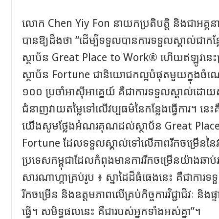
លោក Chen Yiy Fon នាយកប្រតិបត្តិ និងជាអគ្គ
បានឱ្យដឹងថា “ដើម្បីទទួលបានការទទួលស្គាល់ជាកន្ល
ស្ថាប័ន Great Place to Work® ហើយឥឡូវនេះត
ស្ថាប័ន Fortune ជានិយោជកល្អបំផុតមួយក្នុងចំណោ
១០០ ប្រចាំអាស៊ីអាគ្នេយ៍ គឺជាការទទួលស្គាល់ដ
ជំនាញវាយតម្លៃទៅលើវប្បធម៌នៃកន្លែងធ្វើការ។ នេះ
យើងសូមថ្លែងអំណរគុណដល់ស្ថាប័ន Great Plac
Fortune ដែលទទួលស្គាល់ទៅលើភាពរីកចម្រើននៃវប្បធ
ប្រទេសកម្ពុជាដែលកំពុងមានការរីកចម្រើនយ៉ាងឆាប់
សារណាហ្គាគ្រប់រូប ៖ ស្នាដៃដ៏ធំធេងនេះ គឺជាការទ
រីកចម្រើន និងឧត្តមភាពលើគ្រប់កិច្ចការវិជ្ជាជីវៈ និងផ្
ធ្វើ។ សមិទ្ធផលនេះ គឺជារបស់អ្នកទាំងអស់គ្នា”។