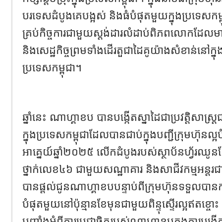
បរទេសដំបូងគេបង្អស់ និងធំបំផុតមួយក្នុងប្រទេសកម
គ្រប់កិច្ចការជាមួយស្តង់ដារលំដាប់ពិភពលោកដែលមានកា
និងសេដ្ឋកិច្ចព្រមទាំងដើរតួជាដៃគូយ៉ាងសំខាន់នៅក្ន
ប្រទេសកម្ពុជា។
ឆ្នាំនេះ ណាហ្គាខប បានបង្កើតស្នាដៃជាប្រវត្តិសាស្
ក្នុងប្រទេសកម្ពុជាដែលបានជាប់ក្នុងបញ្ជីក្រុមហ៊ុនល
អាគ្នេយ៍ឆ្នាំ២០២៥ លើកដំបូងរបស់ស្ថាប័នហ្វ័រ
ថ្នាក់លេខ៤៦ ជាមួយសណ្ឋាគារ និងសាជីវកម្មអន្តរជាត
បានផ្តល់ជូនណាហ្គាខបបន្ទាប់ពីក្រុមហ៊ុនទទួលបានការ
បំផុតមួយនៅប៉ុន្មានខែមុនជាមួយពិន្ទុស្ទើរល្អឥតខ្ចោះ
បញ្ចាំងអំពីការប្តេជ្ញាចិត្តរបស់ណាហ្គាខបក្នុងការបង្