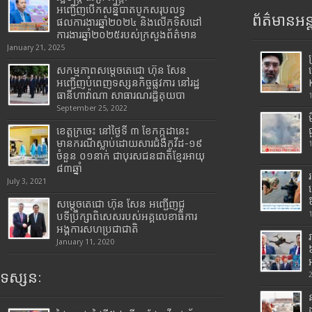
អញ្ជើញបើកសន្និបាតបូកសរុបលទ្ធ
ព័ត៌មានអន្
ផលការងារឆ្នាំ២០២៤ និងលើកទិសដៅ
ការងារឆ្នាំ២០២៥របស់​ក្រសួង​ព័ត៌មាន​
January 21, 2025
សកម្មភាពសម្តេចតេជោ ហ៊ុន សែន
អញ្ជើញបំពេញទស្សនកិច្ចផ្លូវការ នៅរដ្ឋ
ធានីហាវ៉ាណា សាធារណរដ្ឋគុយបា
September 25, 2022
ខេត្តក្រចេះ នៅថ្ងៃទី ៣ ខែកក្កដានេះ
មានករណីស្លាប់ដោយសារជំងឺកូវីដ-១៩
ចំនួន ០១នាក់ ជាបុរសជនជាតិខ្មែរអាយុ
៨៣ឆ្នាំ
July 3, 2021
សម្តេចតេជោ ហ៊ុន សែន អញ្ជើញជួ
បទីប្រឹក្សាពិសេសរបស់អគ្គលេខាធិការ
អង្គការសហប្រជាជាតិ
January 11, 2020
ទស្សនៈ