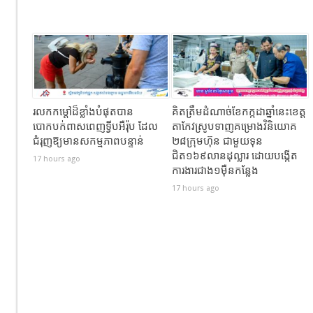
រលកកម្ដៅដ៏ខ្លាំងបំផុតបាន
គិតត្រឹមដំណាច់ខែកក្កដាឆ្នាំនេះខេត្ត
បោកបក់ពាសពេញទ្វីបអឺរ៉ុប ដែល
តាកែវស្រូបទាញគម្រោងវិនិយោគ
ជំរុញឱ្យមានសកម្មភាពបន្ទាន់
២៨ក្រុមហ៊ុន ជាមួយទុន
ជិត១៦៩លានដុល្លារ ដោយបង្កើត
17 hours ago
ការងារជាង១ម៉ឺនកន្លែង
17 hours ago