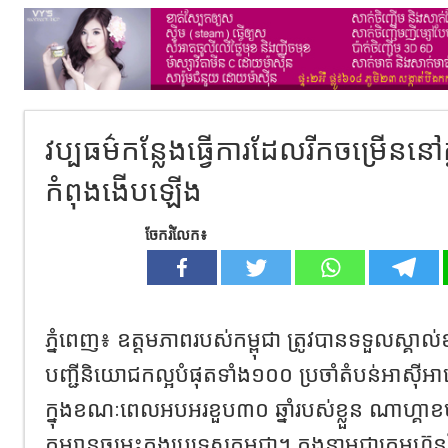
វប្បធម៌កន្លែងធ្វើការដែលរីកចម្រើននៅក
កំពុងងើបឡើង
ចែករំលែក៖
ភ្នំពេញ​៖​ ឧត្តមភាពរបស់កម្ពុជា ត្រូវបានទទួលស្គ
បញ្ជីនិយោជកល្អបំផុតទាំង១០០ ប្រចាំតំបន់អាស៊ីអាគ
ក្នុងខណៈពេលអបអរខួប៣០ ឆ្នាំរបស់ខ្លួន ណាហ្គ
កម្សាន្តចម្រុះក្នុងប្រទេសកម្ពុជា។ ក្នុងនាមជាក្រុមហ