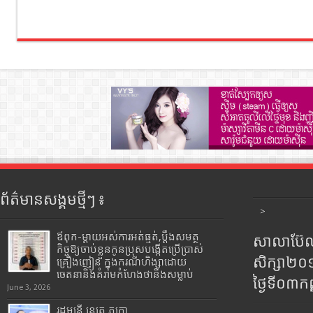
ព័ត៌មានសង្គមថ្មីៗ ៖
>
ឪពុក-ម្ដាយអស់ការអត់ធ្មត់,ប្ដឹងសមត្ថ
សាលាប៊ែលធ
កិច្ចឱ្យចាប់ខ្លួនកូនប្រុសបង្កើតប្រើប្រាស់
សិក្សា២
គ្រឿងញៀន ក្នុងករណីហិង្សាដោយ
ចេតនានិងគំរាមកំហែងថានឹងសម្លាប់
ថ្ងៃទី០៣ក
June 3, 2026
រដ្ឋមន្រ្តី​ នេត្រ​ ភក្ត្រា​