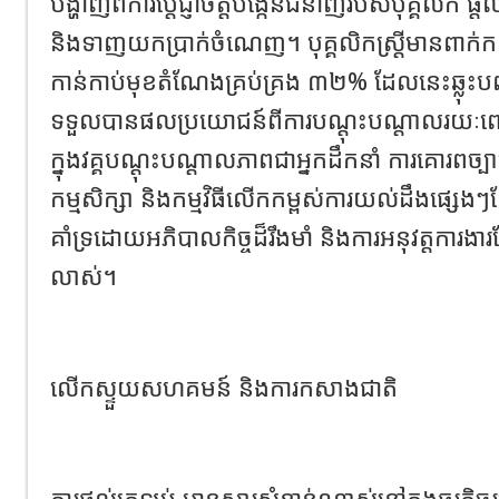
បង្ហាញពីការប្តេជ្ញាចិត្តបង្កើនជំនាញរបស់បុគ្គលិក 
និងទាញយកប្រាក់ចំណេញ។ បុគ្គលិកស្ត្រីមានពាក់ក
កាន់កាប់មុខតំណែងគ្រប់គ្រង ៣២% ដែលនេះឆ្លុះបញ
ទទួលបានផលប្រយោជន៍ពីការបណ្តុះបណ្តាលរយៈ
ក្នុងវគ្គបណ្តុះបណ្តាលភាពជាអ្នកដឹកនាំ ការគោរពច្បា
កម្មសិក្សា និងកម្មវិធីលើកកម្ពស់ការយល់ដឹងផ្សេង
គាំទ្រដោយអភិបាលកិច្ចដ៏រឹងមាំ និងការអនុវត្តការងា
លាស់។
លើកស្ទួយសហគមន៍ និងការកសាងជាតិ
ការផ្តល់ត្រឡប់ មានសារសំខាន់ណាស់នៅក្នុងធុរកិច