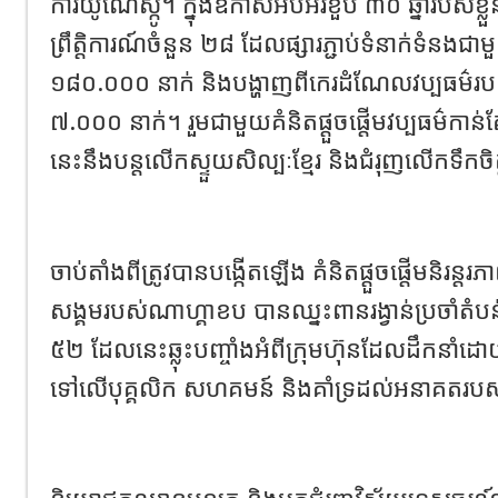
ការយូណេស្កូ។ ក្នុងឱកាសអបអរខួប ៣០ ឆ្នាំរបស់ខ្
ព្រឹត្តិការណ៍ចំនួន ២៨ ដែលផ្សារភ្ជាប់ទំនាក់ទំនងជ
១៨០.០០០ នាក់ និងបង្ហាញពីកេរដំណែលវប្បធម៌របស
៧.០០០ នាក់។ រួមជាមួយគំនិតផ្តួចផ្តើមវប្បធម៌កាន់ត
នេះនឹងបន្តលើកស្ទួយសិល្បៈខ្មែរ និងជំរុញលើកទឹ
ចាប់តាំងពីត្រូវបានបង្កើតឡើង គំនិតផ្តួចផ្តើមនិរន្តរ
សង្គមរបស់ណាហ្គាខប បានឈ្នះពានរង្វាន់ប្រចាំ
៥២ ដែលនេះឆ្លុះបញ្ចាំងអំពីក្រុមហ៊ុនដែលដឹកនាំដោ
ទៅលើបុគ្គលិក សហគមន៍ និងគាំទ្រដល់អនាគតរបស់