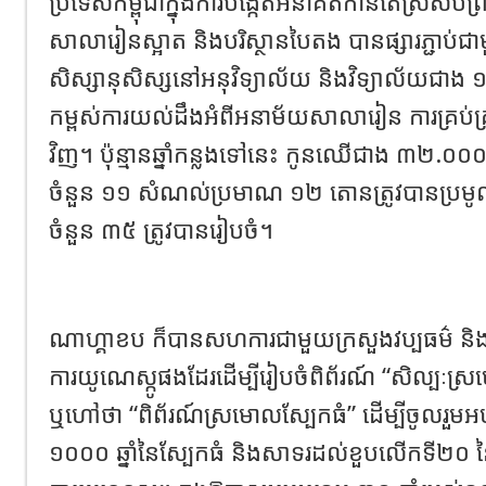
ប្រទេសកម្ពុជាក្នុងការបង្កើតអនាគតកាន់តែស្រស់បំព្
សាលារៀនស្អាត និងបរិស្ថានបៃតង បានផ្សារភ្ជាប់ជាម
សិស្សានុសិស្សនៅអនុវិទ្យាល័យ និងវិទ្យាល័យជាង
កម្ពស់ការយល់ដឹងអំពីអនាម័យសាលារៀន ការគ្រប់គ
វិញ។ ប៉ុន្មានឆ្នាំកន្លងទៅនេះ កូនឈើជាង ៣២.០០០ 
ចំនួន ១១ សំណល់ប្រមាណ ១២ តោនត្រូវបានប្រមូល 
ចំនួន ៣៥ ត្រូវបានរៀបចំ។
ណាហ្គាខប ក៏បានសហការជាមួយក្រសួងវប្បធម៌ និងវិច
ការយូណេស្កូផងដែរដើម្បីរៀបចំពិព័រណ៍ “សិល្បៈស
ឬហៅថា “ពិព័រណ៍ស្រមោលស្បែកធំ” ដើម្បីចូលរួ
១០០០ ឆ្នាំនៃស្បែកធំ និងសាទរដល់ខួបលើកទី២០ ន