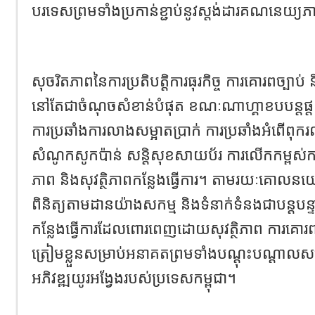
បរទេសព្រមទាំងប្រកាន់ខ្ជាប់នូវស្តង់ដារគណនេយ្យភ
សុចរិតភាពនៃការប្រតិបត្តិការធុរកិច្ច ការគោរពច្បាប់ ន
នៅតែជាចំណុចសំខាន់បំផុត ខណៈណាហ្គាខបបន្តផ្
ការប្រឆាំងការលាងសម្អាតប្រាក់ ការប្រឆាំងអំពើពុករ
សំណូកសូកប៉ាន់ សន្តិសុខសាយប័រ ការលើកកម្ពស់កា
ភាព និងសុវត្ថិភាពកន្លែងធ្វើការ។ តាមរយៈគោលនយ
ពិនិត្យតាមដានយ៉ាងសកម្ម និងទំនាក់ទំនងជាបន្តបន
កន្លែងធ្វើការដែលពោរពេញដោយសុវត្ថិភាព ការគោរពច្
ត្រៀមខ្លួនសម្រាប់អនាគតព្រមទាំងបណ្តុះបណ្តាលសម
អភិវឌ្ឍយូរអង្វែងរបស់ប្រទេសកម្ពុជា។