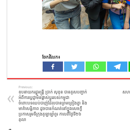
ចែករំលែក៖
Previous:
ឧបនាយករដ្ឋមន្ត្រី ប្រាក់ សុខុន បានគូសបញ្ជាក់
សហគម
អំពីការប្តេជ្ញាមិនផ្លាស់ប្តូររបស់កម្ពុជា
ចំពោះបទឈប់បាញ់ដែលបានព្រមព្រៀងគ្នា និង
មាគ៌ាសន្តិភាព ដូចបានកំណត់នៅក្នុងសេចក្តី
ប្រកាសរួមទីក្រុងគូឡាឡាំពួរ កាលពីថ្ងៃទី២៦
តុលា