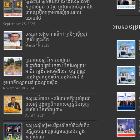
ថ្ងៃនេះជា ថ្ងៃទី៥៨ហើយ ដែលវីរកងទ័ព
កម្ពុជាចំនួន ១៨រូប ត្រូវបានចាប់ខ្លួន និង
ដាក់ឱ្យស្ថិតក្រោមការឃុំគ្រងរបស់
យោធាថៃ
September 25, 2025
អចលនទ្រព
ទស្សនៈសង្គម ៖ រំលឹក! ក្របីៗស៊ីស្រូវ ,
ក្រពើៗក្នុងទឹក
March 16, 2025
ប្រជាពលរដ្ឋ រិះគន់អាជ្ញាធរ
សង្កាត់គយត្របែកថា បើកដៃឲ្យក្រុម
អាជីវកម្មដឹកអាចម៍ដីលក់ បំផ្លាញផ្លូវ
បេតុងស្រុតខូចរបើកបេតុងនិងដាច់
ទុយោទឹកស្អាតនៅក្រុងស្វាយរៀង
November 30, 2024
ទស្សនៈវិភាគ៖ «ឥរិយាបថថ្មីរបស់ប្រជា
ពលរដ្ឋ បង្ហាញពីគុណសម្បត្តិដ៏អស្ចារ្យ
របស់មេដឹកនាំកម្ពុជា»
April 1, 2021
ទស្សនល្ងីល្ងើ÷៤រឿងសើចយំនិងកំហឹង
ល្បីក្នុងបណ្តាញសង្គមហ្វេសប៊ុកក្នុង
សប្តាហ៍នេះ