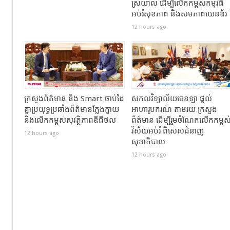
ស្រយាល ដើម្បីលើកកម្ពស់កម្មវិធី
អប់រំសុខភាព និងសមភាពយេនឌ័រ
12 hours ago
ក្រសួងព័ត៌មាន និង Smart ចាប់ដៃ
សកលវិទ្យាល័យចេនឡា ផ្តល់
គ្នាប្រយុទ្ធប្រឆាំងព័ត៌មានក្លែងក្លាយ
អាហារូបករណ៍ តាមរយៈក្រសួង
និងលើកកម្ពស់សុវត្ថិភាពឌីជីថល
ព័ត៌មាន ដើម្បីរួមចំណែកលើកកម្ពស
វិស័យអប់រំ ពិសេសជំនាញ
12 hours ago
សុខាភិបាល
12 hours ago