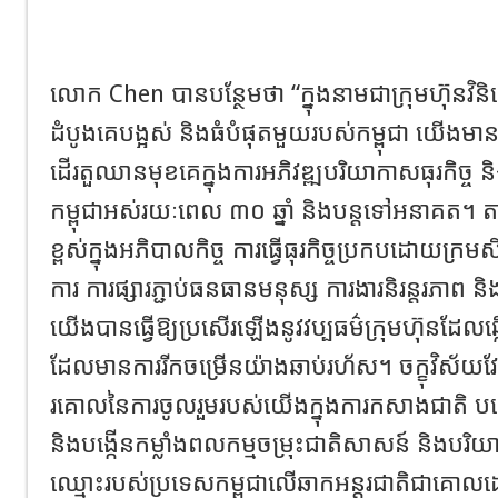
លោក Chen បានបន្ថែមថា “ក្នុងនាមជាក្រុមហ៊ុនវ
ដំបូងគេបង្អស់ និងធំបំផុតមួយរបស់កម្ពុជា យើ
ដើរតួឈានមុខគេក្នុងការអភិវឌ្ឍបរិយាកាសធុរកិច្ច និ
កម្ពុជាអស់រយៈពេល ៣០ ឆ្នាំ និងបន្តទៅអនាគត។ តាម
ខ្ពស់ក្នុងអភិបាលកិច្ច ការធ្វើធុរកិច្ចប្រកបដោយក្រមស
ការ ការផ្សារភ្ជាប់ធនធានមនុស្ស ការងារនិរន្តរភាព ន
យើងបានធ្វើឱ្យប្រសើរឡើងនូវវប្បធម៌ក្រុមហ៊ុនដែលឆ
ដែលមានការរីកចម្រើនយ៉ាងឆាប់រហ័ស។ ចក្ខុវិស័យ
រគោលនៃការចូលរួមរបស់យើងក្នុងការកសាងជាតិ បង្កើ
និងបង្កើនកម្លាំងពលកម្មចម្រុះជាតិសាសន៍ និងបរិយាបន
ឈ្មោះរបស់ប្រទេសកម្ពុជាលើឆាកអន្តរជាតិជាគោល