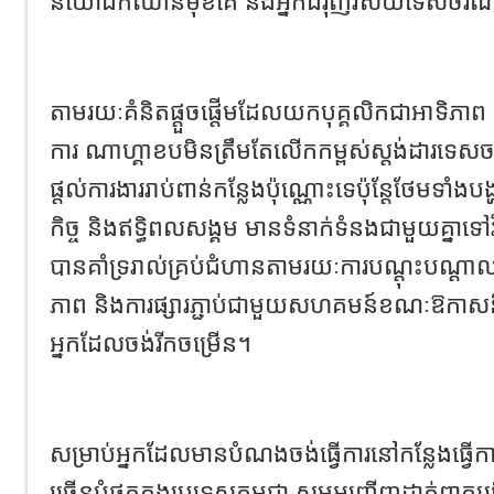
និយោជកឈានមុខគេ និងអ្នកជំរុញវិស័យទេសចរណ
តាមរយៈគំនិតផ្តួចផ្តើមដែលយកបុគ្គលិកជាអាទិភាព ន
ការ ណាហ្គាខបមិនត្រឹមតែលើកកម្ពស់ស្តង់ដារទេសច
ផ្តល់ការងាររាប់ពាន់កន្លែងប៉ុណ្ណោះទេប៉ុន្តែថែមទា
កិច្ច និងឥទ្ធិពលសង្គម មានទំនាក់ទំនងជាមួយគ្នាទៅ
បានគាំទ្ររាល់គ្រប់ជំហានតាមរយៈការបណ្តុះបណ្តាល 
ភាព និងការផ្សារភ្ជាប់ជាមួយសហគមន៍ខណៈឱកាស
អ្នកដែលចង់រីកចម្រើន។
សម្រាប់អ្នកដែលមានបំណងចង់ធ្វើការនៅកន្លែងធ្វើ
ច្រើនបំផុតក្នុងប្រទេសកម្ពុជា សូមអញ្ជើញដាក់ពាក្យធ្