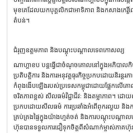
មុខគេដែលយកបុគ្គលិកជាអាទិភាព និងកសាងកេរ្តិ៍ឈ
តំបន់។
ជំរុញឧត្តមភាព និងបណ្តុះបណ្តាលទេពកោសល្យ
ណាហ្គាខប បន្តធ្វើជាចំណុចគោលនៅក្នុងអភិបាលកិច្ច
ប្រតិបត្តិការ និងការអនុវត្តធុរកិច្ចប្រកបដោយនិរន្តរភ
កំពុងងើបឡើងរបស់ប្រទេសកម្ពុជាដោយផ្អែកលើគោ
ចរិតភាពខ្ពស់ សីលធម៌វិជ្ជាជីវៈ និងតម្លាភា
ប្រកបដោយសីលធម៌ ការប្រឆាំងអំពើពុករលួយ និងការត
គ្រប់គ្រងផ្ទៃក្នុងយ៉ាងហ្មត់ចត់ និងការបណ្តុះបណ្
ហ៊ុនបានទទួលការជឿទុកចិត្តពីសំណាក់ម្ចាស់ភាគហ៊ុ