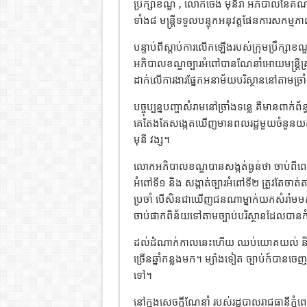
ប្រឹក្សាខណ្ឌ , លោកចេង មុនីរ៉ា អភិបាលនៃ
ទាំង៨ មន្ត្រីទទួលបន្ទុកអនុវត្តផែនការសកម្ម
បន្ទាប់ពីស្តាប់ការលើកឡើងរបស់ក្រុមប្រឹក្សាខ
អភិបាលខណ្ឌច្បារអំពៅបានណែនាំអោយមន្ត្រីគ្រប់
ដាក់លើការងារផ្នែកអនាម័យបរិស្ថាននៅតាមច្រាំង
បច្ចុប្បន្នបញ្ហាសំរាមនៅច្រាំងទន្លេ គឺមានពាក់ព័
គេតែងតែសង្កេតឃើញមានពលរដ្ឋមួយចំនួនយកសំ
មុនី វង្ស។
លោកអភិបាលខណ្ឌបានសង្កត់ធ្ងន់ថា ចាប់ពីពេលនេ
អំពៅទី១ និង សង្កាត់ច្បារអំពៅទី២ ត្រូវតែចាត
ប្រចាំ បើសិនជាឃើញជនណាម្នាក់យកសំរ៉ាមមកបោះ
ចាប់ផាកពិន័យទៅតាមច្បាប់បរិស្ថានដែលបាន
ដល់ដំណាក់កាលនេះហើយ ឈប់យោគយល់ និង 
ច្រើនឆ្នាំកន្លងមក។ ម្យ៉ាងទៀត ច្បាប់ក៍បាន
ទៅ។
នៅក្នុងសេចក្តីណែនាំ របស់រដ្ឋបាលរាជធានីភ្នំព