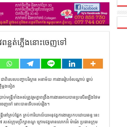
្រូវពន្លត់ភ្លើងនោះចេញទៅ
ែក ជាពិសេសបញ្ហាបរិស្ថាន អនាម័យ ការងាររៀបចំសណ្តាប់ ធ្នាប់
មីម្តងទៀត
ាប់មន្ត្រីទាំងអស់ត្រូវរួមគ្នាពង្រឹងការងារអោយបានប្រសើរឡើងថែម
លើងនោះចេញទៅ នោះបានទើបអស់រឿង។
ត្រីនៅគ្រប់ផ្នែក គ្រប់ការិយាល័យអនុវត្តការងារប្រកបដោយឆន្ទៈនេះ
បស់ក្រុមប្រឹក្សាខណ្ឌ ក្រោមវត្តមានលោកអ៊ំ ម៉ារ៉េត ប្រធានក្រុម