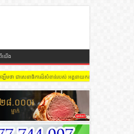
ំពីយើង
 នៅជាន់ទី៩ បន្ទប់ ៩០២ !