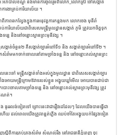
គណៈអភិបាលខណ្ឌ និងមានការចូលរួមពីលោក_លោកស្រី ចៅសង្កាត់
ភាពការងាគ្រប់ការិយាល័យ ។
ណ្ឌពីភាពឆកល្វែងក្នុងការអនុវត្តការកន្លងមក លោកចេង មុនីរ៉ា
ការិយាល័យជាពិសេសមន្រ្តីមូលដ្ឋានសង្កាត់ ភូមិ ត្រូវយកចិត្តទុក
ទន្លេ និងនៅចន្លោះស្ពានព្រះមុនីវង្ស ។
ន្ធសង្កាត់ចំនួន២ គឺសង្កាត់ច្បារអំពៅទី១ និង សង្កាត់ច្បារអំពៅទី២ ។
រ៉ាមមកចាក់ចោលនៅតាមច្រាំងទន្ល និង នៅចន្លោះគល់ស្ពានព្រះ
ះទៅ មន្រ្តីសង្កាត់ទាំងអស់ក្នុងមូលដ្ឋាន ជាពិសេសសង្កាត់ច្បារ
់តាំងអោយមន្រ្តីក្រោមឱវាទរបស់ខ្លួន អង្គុយឃ្លាំមើល អោយបានជាប់ជា
ចោលតាមច្រាំងទន្លេ និង នៅចន្លោះគល់ស្ពានព្រះមុនីវង្ស ត្រូវ
កំណត់។
ធូររលង់ទៀតទៅ ព្រោះនេះវាជារឿងដដែលៗ ដែលយើងបានធ្វើជា
ចេញហើយ ដល់ពេលយើងត្រូវពន្លត់ភ្លើង ឈប់ចាំតែអង្គុយបក់ផ្សែងទៀត
េញស្តីពីការគ្រប់គ្រងសំរ៉ាម សំណល់រឹង នៅរាជធានីភ្នំពេញ ចុះ