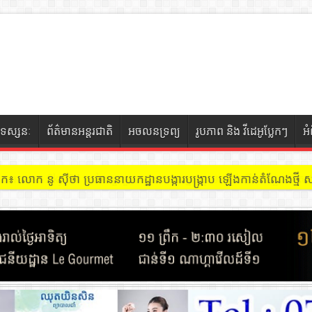
ទស្សនៈ
ព័ត៌មានអន្តរជាតិ
អចលនទ្រព្យ
រូបភាព និង វីដេអូប្លែកៗ
អ
ចៀក ៖ អគារ Sky 31 នៅខណ្ឌទួលគោក មានអ្នកជួលបន្ទប់បើកល្បែងសុីសង