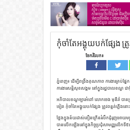
កុំចាំតែអង្គុយបក់ផ្សែង ត
ចែករំលែក៖
ភ្នំពេញ៖ ដើម្បីពង្រឹងគុណភាព ការងារគ្រប់ផ្ន
ការងារសន្តិសុខសង្គម នៅក្នុងរដ្ឋបាលខណ្ឌ ជាថ្
អភិបាលខណ្ឌច្បារអំពៅ លោកចេង មុនីរ៉ា បានប្រ
ទៀត កុំចាំតែអង្គុយបក់ផ្សែង ត្រូវពន្លត់ភ្
ថ្លែងក្នុងន័យដាស់តឿនក្រើនរំលឹកជុំរុញអោយមន្
បានលើកឡើងនៅក្នុងកិច្ចប្រជុំសាមញ្ញលើកទី៥៧ រ