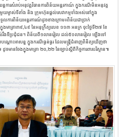
ន្តការសំរាប់អនុវត្តវិធានការពិន័យអន្តរកាណ៍ ក្នុងករណីមិនអនុវត្ត
យម្ចាស់ទីតាំង និង ក្រុមហ៊ុនផ្តល់សេវាកម្មទាំងអស់នៅក្នុង
ទទួលការពិន័យអន្តរការណ៍ដូចខាងក្រោម៖ពិន័យជាប្រាក់
ុងមាត្រា៣៩,៤៩ នៃអនុក្រឹត្យលេខ ១១៣ អនក្រ ចុះថ្ងៃទី២៧ ខែ
សំណល់រឹងទីប្រជុំជន។ ពិន័យពី១លានរៀល ដល់៥០លានរៀល ឡើងទៅ
ាបណ្តោះអាសន្ន ក្នុងករណីធ្ងន់ធ្ងរ ដែលមន្រ្តីជំនាញពិនិត្យឃើញថា
ូចមានចែងក្នុងមាត្រា ២០,២២ នៃច្បាប់ស្តីពីកិច្ចការពារបរិស្ថាន៕