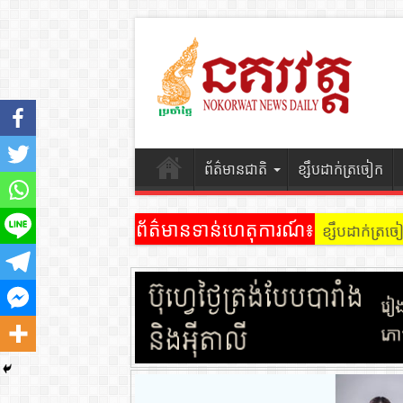
ព័ត៌មានជាតិ
ខ្សឹបដាក់ត្រចៀក
ព័ត៌មានទាន់ហេតុការណ៍៖
ខ្សឹបដាក់ត្រ