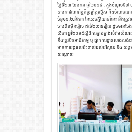
ថ្ងៃទី២៣ ខែមករា ឆ្នាំ២០១៩ , ក្នុងចំណុចទី៧ យ
តាមការណែនាំឬក៍ប្រព្រឹត្តល្មើស នឹងចំណុចណាមួ
ចំនុច១,២,និង៣ នៃសេចក្តីណែនាំនេះ នឹងត្រូវ
ចាប់ពី១ម៉ឺនរៀល ដល់២លានរៀល ដូចមានចែងក្ន
សីហា ឆ្នាំ២០១៥ស្តីពីការគ្រប់គ្រងសំរ៉ាម
នឹងត្រូវបិទអាជីវកម្ម ឬ ផ្អាកការដ្ឋានសាងសង់ជ
មានការបង្កផលប៉ះពាល់ដល់បរិស្ថាន និង សង្គម ដ
សណ្តោស