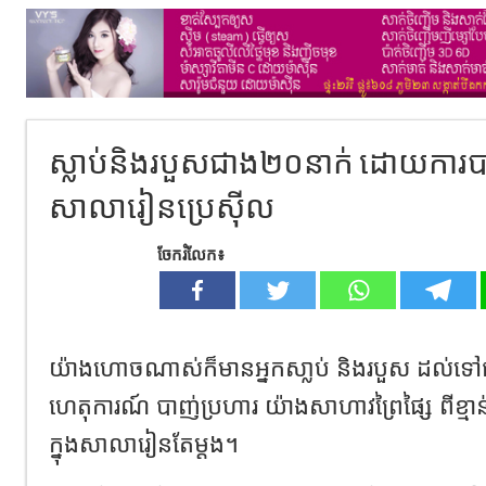
ស្លាប់និងរបួសជាង២០នាក់ ដោយការប
សាលារៀនប្រេស៊ីល​
ចែករំលែក៖
យ៉ាងហោចណាស់ក៏មានអ្នកសា្លប់ និងរបួស ដល់ទៅជ
ហេតុការណ៍ បាញ់ប្រហារ យ៉ាងសាហាវព្រៃផ្សៃ ពីខ្មាន់
ក្នុងសាលារៀនតែម្តង។