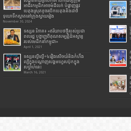
សង្កាត់គយត្របែកថា បើកដៃឲ្យក្រុម
អាជីវកម្មដឹកអាចម៍ដីលក់ បំផ្លាញផ្លូវ
បេតុងស្រុតខូចរបើកបេតុងនិងដាច់
ទុយោទឹកស្អាតនៅក្រុងស្វាយរៀង
November 30, 2024
ទស្សនៈវិភាគ៖ «ឥរិយាបថថ្មីរបស់ប្រជា
ពលរដ្ឋ បង្ហាញពីគុណសម្បត្តិដ៏អស្ចារ្យ
របស់មេដឹកនាំកម្ពុជា»
April 1, 2021
ទស្សនល្ងីល្ងើ÷៤រឿងសើចយំនិងកំហឹង
ល្បីក្នុងបណ្តាញសង្គមហ្វេសប៊ុកក្នុង
សប្តាហ៍នេះ
March 16, 2021