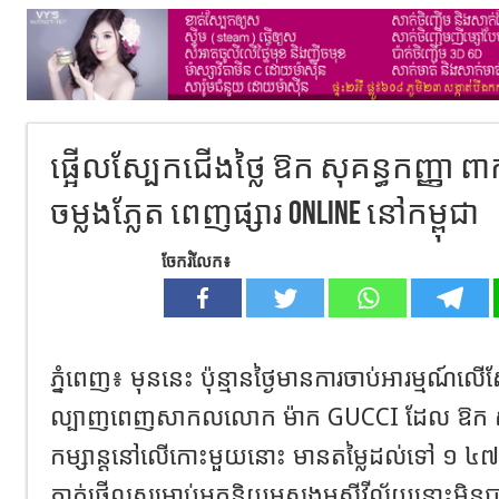
ផ្អើលស្បែកជើងថ្លៃ ឱក សុគន្ធកញ្ញា ពា
ចម្លងភ្លែត ពេញផ្សារ Online នៅកម្ពុជា
ចែករំលែក៖
ភ្នំពេញ៖ មុននេះ ប៉ុន្មានថ្ងៃមានការចាប់អារម្មណ៍លើ
ល្បាញពេញសាកលលោក ម៉ាក GUCCI ដែល ឱក សុគន
កម្សាន្តនៅលើកោះមួយនោះ មានតម្លៃដល់ទៅ ១ ៤៧៥ 
ភ្ញាក់ផ្អើលសម្រាប់អ្នកនិយមសង្គមស៊ីវីល័យនោះមិនប