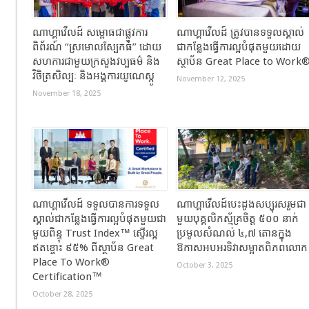
ណាហ្គាវើលដ៍ សម្ពោធជាផ្លូវការ
ណាហ្គាវើលដ៍ ត្រូវបានទទួលស្គាល់
ពិព័រណ៍ “ស្រមោលស្បែកធំ” ដោយ
ជាកន្លែងធ្វើការល្អបំផុតមួយដោយ
សហការជាមួយក្រសួងវប្បធម៌ និង
ស្ថាប័ន Great Place to Work
វិចិត្រសិល្បៈ និងអង្គការយូណេស្កូ
November 12, 2025
November 18, 2025
ណាហ្គាវើលដ៍ ទទួលបានការទទួល
ណាហ្គាវើលដ៍បេះដូងសប្បុរសរួមជា
ស្គាល់ជាកន្លែងធ្វើការល្អបំផុតមួយជា
មួយបុគ្គលិកស្ម័គ្រចិត្ត ៥០០ នាក់
មួយពិន្ទុ Trust Index™ ស្ទើរល្អ
ប្រមូលសំណល់ ៤,៧ តោនក្នុង
ឥតខ្ចោះ ៩៥% ពីស្ថាប័ន Great
ឱកាសអបអរទិវាសម្អាតពិភពលោក
Place To Work®
October 3, 2025
Certification™
October 28, 2025