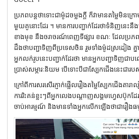
ប្រភពបន្តថាទោះជាម៉ូដចម្លងក្តី ក៏វាមានតម្លៃមិនក្រោ
មួយគូនោះដែរ ។ មានការបញ្ជាក់ដែរថាទំនិញនេះនឹង
ខាងមុខ នឹងចរាចរណ៍ពេញទីផ្សារ ខណៈ ដែលប្រភពម៉
ដឹងថាបញ្ជាទិញពីប្រទេសចិន រួមទាំងម៉ូដស្រដៀង គ
អ្នកលក់រូបនេះបញ្ជាក់ដែរថា មានអ្នកបញ្ជាទិញជាប
ប្រាស់សម្ភារៈនិយម បើទោះបីជាស្បែកជើងនេះជារបស់ច
ក្រៅពីការសរសើរភ្ញាក់ផ្អើលរឿងតម្លៃស្បែកជើងតារាល្
ការរិះគន់ខ្លះៗពីអ្នកលេងបណ្តាញសង្គមហ្វេសប៊ុក
ចាប់អារម្មណ៍ និងមានទាំងអ្នកលើកឡើងថាជារឿងធម្ម