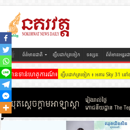
ព័ត៌មានជាតិ
ខ្សឹបដាក់ត្រចៀក
ទស្សនៈ
ព័ត៌មានអន្តរជ
ព័ត៌មានទាន់ហេតុការណ៍៖
ខ្សឹបដាក់ត្រចៀក ៖ ដល់ករ ! ឈ្មួញដ