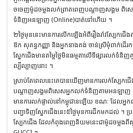
ចចេញម៉ូដចម្លងលក់ព្រាតពេញបណ្តាញសង្គម ពិស
ទំនិញអនឡាញ (Online)បាត់ទៅហើយ ។
២ថ្ងៃមុននេះមានការលើកឡើងអំពីរឿងរ៉ាវស្បែកជើងតារ
ឱក សុគន្ធកញ្ញា និងអ្នកនាងគង់ ចាន់ស្រីមុំពាក់ដើរ
ស្នែកជើងមានតម្លៃថ្លៃមិនធម្មតាលើទីផ្សារលក់ទំនិ
ល្បីល្បាញនោះ ។
ស្រាប់តែពេលនេះគេបានឃើញមានការលក់ស្បែកជើងម
បណ្តាញសង្គមពិសេសអ្នកលក់ទំនិញតាមអនឡាញ 
មានការលក់ផ្ទាល់នៅកម្ពុជានឡើយ ខណៈ ដែលអ្នកល
បញ្ជាទិញស្នែកជើងនេះ៥ថ្ងៃមុនការដឹកមកដល់ ។ ប្រភ
ស្បែកជើង ដែលកំពុងពេញនិយមនេះជាម៉ូដចម្លងពីស្ល
GUCCI ។