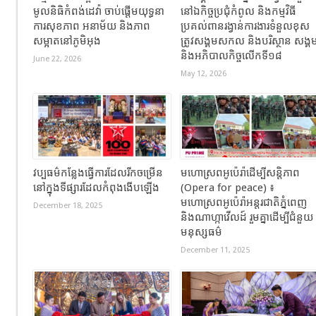
មូលនិធិកំពង់ដេវ៉ា ចាប់ផ្តើមយុទ្ធនា
នៅឯកិច្ចប្រជុំកំពូល និងកម្មវិធី
ការសុខភាព អនាម័យ និងភាព
ប្រគល់ពានរង្វាន់ការងារទំនួលខុស
សម្អាតនៅភូមិអុង
ត្រូវសង្គមសកល និងបរិស្ថាន សង្គ
និងអភិបាលកិច្ចលើកទី១៨
June 22, 2026
May 12, 2026
វប្បធម៌កន្លែងធ្វើការដែលរីកចម្រើន
មហោស្រពអូប៉េរ៉ាដើម្បីសន្តិភាព
នៅក្នុងទីផ្សារដែលកំពុងងើបឡើង
(Opera for peace) ៖
មហោស្រពអូប៉េរ៉ាអន្តរជាតិភ្នំពេញ
December 18, 2025
និងណាហ្កាវើលដ៍ រួមគ្នាដើម្បីជំនួយ
មនុស្សធម៌
December 11, 2025