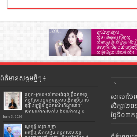
ព័ត៌មានសង្គមថ្មីៗ ៖
>
ឪពុក-ម្ដាយអស់ការអត់ធ្មត់,ប្ដឹងសមត្ថ
សាលាប៊ែលធ
កិច្ចឱ្យចាប់ខ្លួនកូនប្រុសបង្កើតប្រើប្រាស់
សិក្សា២
គ្រឿងញៀន ក្នុងករណីហិង្សាដោយ
ចេតនានិងគំរាមកំហែងថានឹងសម្លាប់
ថ្ងៃទី០៣ក
June 3, 2026
រដ្ឋមន្រ្តី​ នេត្រ​ ភក្ត្រា​
អញ្ជើញបើកសន្និបាតបូកសរុបលទ្ធ