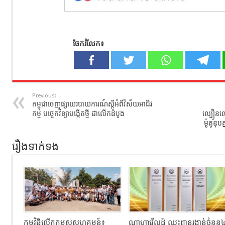
ចែករំលែក៖
Previous:
កម្ពុជាចេញផ្សាយរបាយការណ៍ស្តីអំពីវិស័យអាជីវ
កម្ម បច្ចេកវិទ្យាបង្កើតថ្មី ជាលើកដំបូង
ល្បឿនលឿ
ម៉ូតូឌុ
រឿងទាក់ទង
កម្មវិធីលើកកម្ពស់សហគមន៍៖
ណាហ្គាវើលដ៍ ឈ្នះពានរង្វាន់ចំនួន