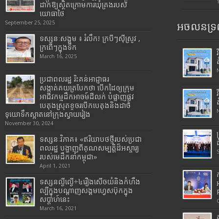
ដាក់ឱ្យស្ថិតក្រោមការឃុំគ្រងរបស់
យោធាថៃ
September 25, 2025
អចលនទ្រព
ទស្សនៈសង្គម ៖ រំលឹក! ក្របីៗស៊ីស្រូវ ,
ក្រពើៗក្នុងទឹក
March 16, 2025
ប្រជាពលរដ្ឋ រិះគន់អាជ្ញាធរ
សង្កាត់គយត្របែកថា បើកដៃឲ្យក្រុម
អាជីវកម្មដឹកអាចម៍ដីលក់ បំផ្លាញផ្លូវ
បេតុងស្រុតខូចរបើកបេតុងនិងដាច់
ទុយោទឹកស្អាតនៅក្រុងស្វាយរៀង
November 30, 2024
ទស្សនៈវិភាគ៖ «ឥរិយាបថថ្មីរបស់ប្រជា
ពលរដ្ឋ បង្ហាញពីគុណសម្បត្តិដ៏អស្ចារ្យ
របស់មេដឹកនាំកម្ពុជា»
April 1, 2021
ទស្សនល្ងីល្ងើ÷៤រឿងសើចយំនិងកំហឹង
ល្បីក្នុងបណ្តាញសង្គមហ្វេសប៊ុកក្នុង
សប្តាហ៍នេះ
March 16, 2021