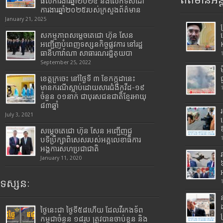
ព័ត៌មានអន្
ផលការងារឆ្នាំ២០២៤ និងលើកទិសដៅ
ការងារឆ្នាំ២០២៥របស់​ក្រសួង​ព័ត៌មាន​
January 21, 2025
សកម្មភាពសម្តេចតេជោ ហ៊ុន សែន
អញ្ជើញបំពេញទស្សនកិច្ចផ្លូវការ នៅរដ្ឋ
ធានីហាវ៉ាណា សាធារណរដ្ឋគុយបា
September 25, 2022
ខេត្តក្រចេះ នៅថ្ងៃទី ៣ ខែកក្កដានេះ
មានករណីស្លាប់ដោយសារជំងឺកូវីដ-១៩
ចំនួន ០១នាក់ ជាបុរសជនជាតិខ្មែរអាយុ
៨៣ឆ្នាំ
July 3, 2021
សម្តេចតេជោ ហ៊ុន សែន អញ្ជើញជួ
បទីប្រឹក្សាពិសេសរបស់អគ្គលេខាធិការ
អង្គការសហប្រជាជាតិ
January 11, 2020
ទស្សនៈ
ថ្ងៃនេះជា ថ្ងៃទី៥៨ហើយ ដែលវីរកងទ័ព
កម្ពុជាចំនួន ១៨រូប ត្រូវបានចាប់ខ្លួន និង