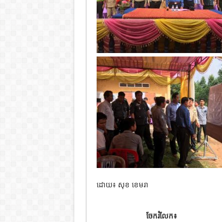
ដោយ៖ សុខ ខេមរា
ចែករំលែក៖