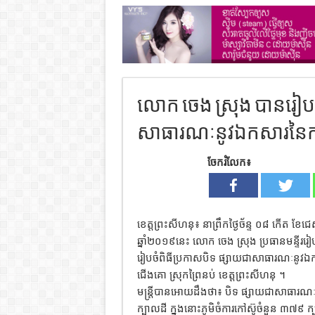
លោក ចេង ស្រុង បានរៀបច
សាធារណៈនូវឯកសារនៃការវិ
ចែករំលែក៖
ខេត្តព្រះសីហនុ៖ នាព្រឹកថ្ងៃច័ន្ទ ០៨ កើត ខែជ
ឆ្នាំ២០១៩នេះ លោក ចេង ស្រុង ប្រធានមន្ទីររ
រៀបចំពិធីប្រកាសបិទ ផ្សាយជាសាធារណៈនូវឯកសារ
ជើងគោ ស្រុកព្រៃនប់ ខេត្តព្រះសីហនុ ។
មន្ត្រីបានអោយដឹងថា៖ បិទ ផ្សាយជាសាធារណៈន
ក្បាលដី ក្នុងនោះភូមិចំការកៅស៊ូចំនួន ៣៧៩