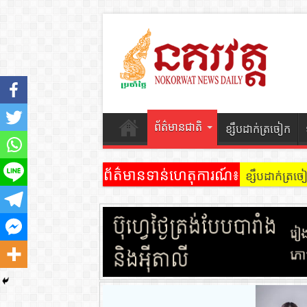
ព័ត៌មានជាតិ
ខ្សឹបដាក់ត្រចៀក
ព័ត៌មានទាន់ហេតុការណ៍៖
ខ្សឹបដាក់ត្រ