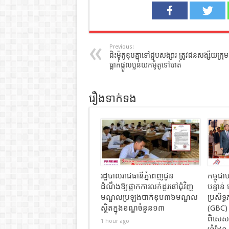
Previous:
ជិះម៉ូតូឌុបគ្នាទៅជួបសង្សារ ត្រូវជនសង្ស័យក្រុម
ធ្លាក់ផ្តួលប្លន់យកម៉ូតូទៅបាត់
រឿងទាក់ទង
រដ្ឋបាលរាជធានីភ្នំពេញជូន
កម្ពុជា
ដំណឹងឱ្យផ្អាកការលក់ដូរនៅជុំវិញ
បន្ទា
មណ្ឌលប្រឡងបាក់ឌុប៣៦មណ្ឌល
ប្រសិទ្
ស្ថិតក្នុងខណ្ឌចំនួន១៣
(GBC) ថ
ពិសេសក
1 hour ago