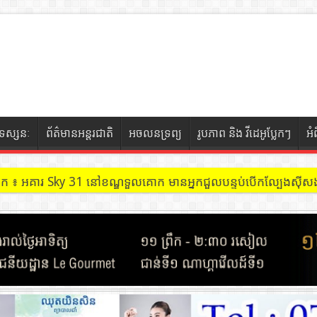
ទស្សនៈ
ព័ត៌មានអន្តរជាតិ
អចលនទ្រព្យ
រូបភាព និង វីដេអូប្លែកៗ
អំ
ចៀក ៖ អគារ Sky 31 នៅខណ្ឌទួលគោក មានអ្នកជួលបន្ទប់បើកល្បែងសុីសង