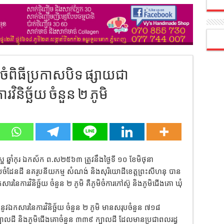
ំពិធីប្រកាសបិទ ផ្សាយជា
និច្ឆ័យ ចំនួន ២ ភូមិ
េស្ឋ ឆ្នាំកុរ ឯកស័ក ព.ស២៥៦៣ ត្រូវនឹងថ្ងៃទី ១០ ខែមិថុនា
ៀបចំដែនដី នគរូបនីយកម្ម សំណង់ និងសុរិយោដីខេត្តព្រះសីហនុ បាន
នៃការវិនិច្ឆ័យ ចំនួន ២ ភូមិ គឺភូមិចំការកៅស៊ូ និងភូមិជើងគោ ឃុំ
ូវឯកសារនៃការវិនិច្ឆ័យ ចំនួន ២ ភូមិ មានសរុបចំនួន ៧១៨
 ក្បាលដី និងភូមិជើងគោចំនួន ៣៣៩ ក្បាលដី ដែលមានប្រជាពលរដ្ធ