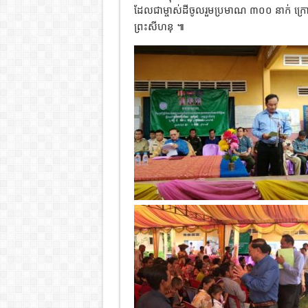
ដែលជាម្ចាស់ដីចូលរួមប្រមាណ ៣០០ នាក់ ក្
ព្រះសីហនុ ៕