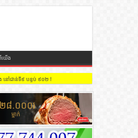
ពីយើង
 នៅជាន់ទី៩ បន្ទប់ ៩០២ !