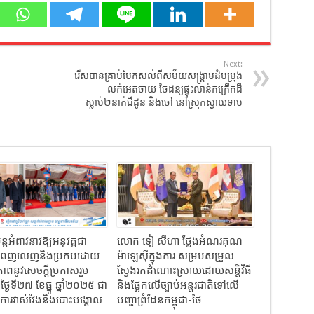
Next:
រើសបានគ្រាប់បែកសល់ពីសម័យសង្គ្រាមដំបម្រុង
លក់អេតចាយ ចៃដន្យផ្ទុះលាន់កក្រើកដី
ស្លាប់២នាក់ជីដូន និងចៅ នៅស្រុកស្វាយទាប
បន្តអំពាវនាវឱ្យអនុវត្តជា
លោក ទៀ សីហា ថ្លែងអំណរគុណ
ន់ ពេញលេញនិងប្រកបដោយ
ម៉ាឡេស៊ីក្នុងការ សម្របសម្រួល
ធភាពនូវសេចក្តីប្រកាសរួម
ស្វែងរកដំណោះស្រាយដោយសន្តិវិធី
្ងៃទី២៧ ខែធ្នូ ឆ្នាំ២០២៥ ជា
និងផ្អែកលើច្បាប់អន្តរជាតិទៅលើ
ារវាស់វែងនិងបោះបង្គោល
បញ្ហាព្រំដែនកម្ពុជា-ថៃ