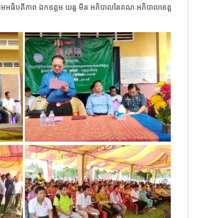
រោមអធិបតីភាព ឯកឧត្តម យន្ត មីន អភិបាលនៃគណៈអភិបាលខេត្ត