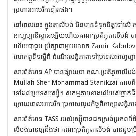
ប្រហារអាមេរិកទៀតផង​។
នៅពេលនេះ ក្នុងតាលីបង់ មិនមានទំនុកចិត្តទៅលើ គ
អាហ្វហ្គានីស្ថាន​ឡើយ​​​ហើយគណៈប្រតិភូតាលីបង់ បា
ហើយបាជួប ប្រឹក្សាជាមួយ​លោក​ Zamir Kabulov ​ឧបក
លោកពូទីនស្តីពី ដំណើរសន្តិ​ភាពនៅ​ប្រទេសអាហ្វហ្គាន
សារព័ត៌មាន​ AP ​បានផ្សាយថា គណៈប្រតិភូតាលីប
Mullah Sher Mohammad Stanikzai កាលពីថ្ង
ទៅដល់ប្រទេសរុស្ស៊ី។ សកម្មភាព​ខាង​លើ​របស់ថ្នាក់
ក្រោយពេលអាមេរិក ប្រកាសលុប​កិច្ចពិភាក្សា​សន្តិ
សារព័ត៌មាន​ TASS ​របស់រុស្ស៊ីបានដកស្រង់ប្រភពព័ត៌
លីបង់​បានឲ្យដឹងថា គណៈប្រតិភូតាលីបង់ បានជួបប្រ