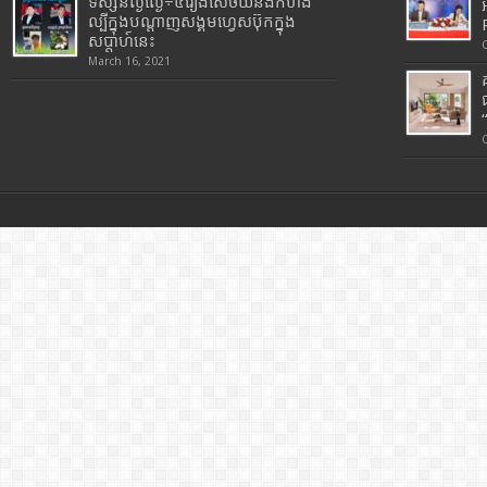
ទស្សនល្ងីល្ងើ÷៤រឿងសើចយំនិងកំហឹង
ល្បីក្នុងបណ្តាញសង្គមហ្វេសប៊ុកក្នុង
សប្តាហ៍នេះ
March 16, 2021