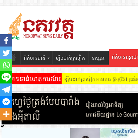
ព័ត៌មានអន្តរជា
ព័ត៌មានជាតិ
ខ្សឹបដាក់ត្រចៀក
ទស្សនៈ
ព័ត៌មានទាន់ហេតុការណ៍៖
ខ្សឹបដាក់ត្រចៀក ៖ អគារ Sky 31 នៅ