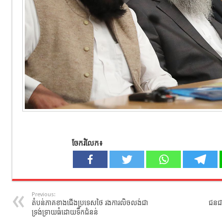
ចែករំលែក៖
Previous:
តំបន់ភាគខាងជើងប្រទេសថៃ រងការលិចលង់ជា
ជនជា
ទ្រង់ទ្រាយធំដោយទឹកជំនន់