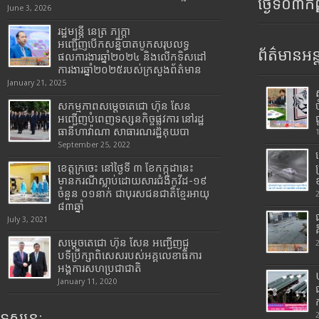
ថ្ងៃទី០៣ក
June 3, 2026
រដ្ឋមន្រ្តី​ នេត្រ​ ភក្ត្រា​
អញ្ជើញបើកសន្និបាតបូកសរុបលទ្ធ
ព័ត៌មានអន្
ផលការងារឆ្នាំ២០២៤ និងលើកទិសដៅ
ការងារឆ្នាំ២០២៥របស់​ក្រសួង​ព័ត៌មាន​
January 21, 2025
សកម្មភាពសម្តេចតេជោ ហ៊ុន សែន
អញ្ជើញបំពេញទស្សនកិច្ចផ្លូវការ នៅរដ្ឋ
ធានីហាវ៉ាណា សាធារណរដ្ឋគុយបា
September 25, 2022
ខេត្តក្រចេះ នៅថ្ងៃទី ៣ ខែកក្កដានេះ
មានករណីស្លាប់ដោយសារជំងឺកូវីដ-១៩
ចំនួន ០១នាក់ ជាបុរសជនជាតិខ្មែរអាយុ
៨៣ឆ្នាំ
July 3, 2021
សម្តេចតេជោ ហ៊ុន សែន អញ្ជើញជួ
បទីប្រឹក្សាពិសេសរបស់អគ្គលេខាធិការ
អង្គការសហប្រជាជាតិ
January 11, 2020
ទស្សនៈ