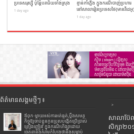
ប្រទេសរុស្ស៊ី ប៉ុន្តែបរាជ័យទាំងស្រុង
ខ្មាន់កាំភ្លើង​ ក្នុងករណីបាញ់ប្រហារ
នៅសាលារៀនប្រទេសថៃ(មានវីដេអូ​
1 day ago
1 day ago
ព័ត៌មានសង្គមថ្មីៗ ៖
>
ឪពុក-ម្ដាយអស់ការអត់ធ្មត់,ប្ដឹងសមត្ថ
សាលាប៊ែលធ
កិច្ចឱ្យចាប់ខ្លួនកូនប្រុសបង្កើតប្រើប្រាស់
សិក្សា២
គ្រឿងញៀន ក្នុងករណីហិង្សាដោយ
ចេតនានិងគំរាមកំហែងថានឹងសម្លាប់