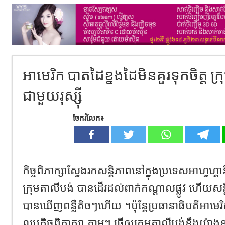
អាមេរិក បាតដៃខ្នងដៃមិនគួរទុកចិត្ត ក្រ
ជាមួយរុស្ស៊ី
ចែករំលែក៖
កិច្ចពិភាក្សាស្វែងរកសន្តិភាពនៅក្នុងប្រទេសអាហ្វហ្គា
ក្រុមតាលី​បង់ បានដើរដល់ពាក់កណ្តាល​ផ្លូវ ហើយ​សន
បានឃើញពន្លឺ​តិចៗ​ហើយ ។​ប៉ុន្តែប្រធានាធិបតីអាមេរិ
លុបកិច្ចពិភាក្សា ភា្លមៗ ធ្វើឲ្យក្រុមតាលីបង់ខឹងយ៉ា