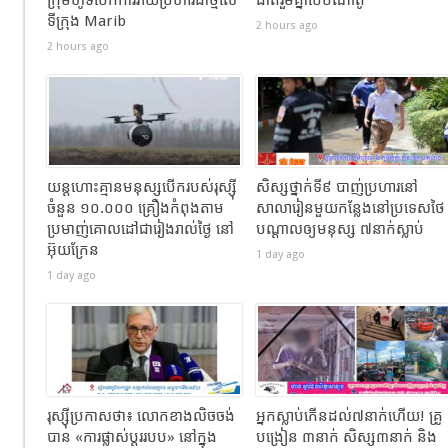
ក្រុមហ៊ូទីបើកការវាយប្រហារជាថ្មីលើ
ជាតិរួមគ្នាបែបណាតូ
ទីក្រុង Marib
2 hours ago
2 hours ago
យន្តហោះគ្មានមនុស្សបើករបស់រុស្ស៊ី
សិស្សថ្នាក់ទី៩ បាញ់ប្រហារនៅ
ចំនួន ១០.០០០ គ្រឿងកំពុងតាម
សាលារៀនមួយកន្លែងនៅប្រទេសថៃ
ប្រមាញ់គោលដៅជារៀងរាល់ថ្ងៃ នៅ
បណ្តាលឲ្យមនុស្ស ៧នាក់ស្លាប់
អ៊ុយក្រែន
1 day ago
1 day ago
រុស្ស៊ីប្រកាសថា៖ លោកខាងលិចចង់
អ្នកស្លាប់កើនដល់៧នាក់ហើយ! គ្រូ
បាន «ការផ្លាស់ប្តូររបប» នៅក្នុង
បង្រៀន​ ៣នាក់ សិស្ស៣នាក់ និង