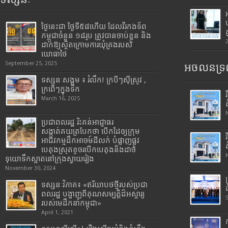
ថ្ងៃនេះជា ថ្ងៃទី៥៨ហើយ ដែលវីរកងទ័ព
កម្ពុជាចំនួន ១៨រូប ត្រូវបានចាប់ខ្លួន និង
ដាក់ឱ្យស្ថិតក្រោមការឃុំគ្រងរបស់
យោធាថៃ
September 25, 2025
អចលនទ្រព
ទស្សនៈសង្គម ៖ រំលឹក! ក្របីៗស៊ីស្រូវ ,
ក្រពើៗក្នុងទឹក
March 16, 2025
ប្រជាពលរដ្ឋ រិះគន់អាជ្ញាធរ
សង្កាត់គយត្របែកថា បើកដៃឲ្យក្រុម
អាជីវកម្មដឹកអាចម៍ដីលក់ បំផ្លាញផ្លូវ
បេតុងស្រុតខូចរបើកបេតុងនិងដាច់
ទុយោទឹកស្អាតនៅក្រុងស្វាយរៀង
November 30, 2024
ទស្សនៈវិភាគ៖ «ឥរិយាបថថ្មីរបស់ប្រជា
ពលរដ្ឋ បង្ហាញពីគុណសម្បត្តិដ៏អស្ចារ្យ
របស់មេដឹកនាំកម្ពុជា»
April 1, 2021