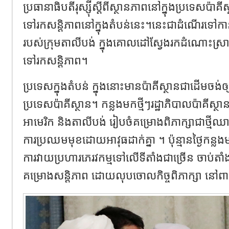
ប្រធានាធិបតី​រុស្ស៊ី​ស្តីពីស្ថានភាពនៅក្នុងប្រទេសប៉ាគ
ទៅរកសន្តិភាព​នៅក្នុងតំ​បន់នេះ។នេះជាដំណើរទៅកាន់ប
របស់ក្រុមតាលីបង់ ក្នុងគោល​ដៅ​ស្វែងរកដំណោះស្រ
ទៅរកសន្តិភាព។
ប្រទេសក្នុងតំបន់​ ក្នុងនោះមានប៉ាគីស្ថានជាដើម​ចង់ឲ
ប្រទេស​ប៉ាគី​ស្ថាន។ ក​ន្លងមកថ្មីៗរដ្ឋាភិបាលប៉ាគី
អាមេរិក និងតាលីបង់ រៀបចំគម្រោងពិភាក្សាជាថ្មី
ការប្រឈម​មុខដោយអាវុធ​ដាក់គ្នា ។ ប៉ុន្មានថ្ងៃកន្
ការវាយប្រហារ​ភេរវកម្មទៅ​លើទីតាំង​ជាច្រើន ចាប់តាំ
គម្រោងសន្តិភាព ដោយលុបចោលកិច្ចពិភាក្សា នៅពាក