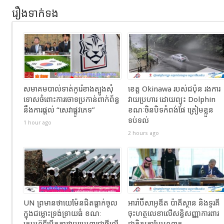
រឿងទាក់ទង
សមាគមបាល់ទាត់កូរ៉េខាងត្បូងសុំ
ខេត្ត Okinawa របស់ជប៉ុន រងការ
ទោសចំពោះការចោទប្រកាន់ពាក់ព័ន្ធ
វាយប្រហារ ដោយព្យុះ Dolphin
នឹងការផ្តល់ “សេវាផ្លូវភេទ”
ខណៈចិនបិទកំពង់ផែ ត្រៀមខ្លួន
ទប់ទល់
1 hour ago
2 hours ago
UN ព្រមានថាយេម៉ែនជិតធ្លាក់ចូល
អារ៉ាប៊ីសាអូឌីត ប៉ាគីស្ថាន និងទួរគី
ក្នុងជម្លោះទ្រង់ទ្រាយធំ ខណៈ
ចុះហត្ថលេខាលើសន្ធិសញ្ញាការពារ