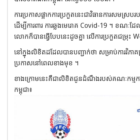
ការប្រកាសផ្អាកការប្រកួតនេះ
ជា
វិធានការ
សមស្របរប
ដើម្បី
ការពារ
ការ
ឆ្លង
មេរោគ
Covid-
19 ​
។
​
ខណៈ
ដែ
លោកក៏
បាន
ធ្វើ
បែប
នេះ
ដូច
គ្នា
​
លើ
ការ
ប្រកួត
ជម្រុះ
Wo
នៅក្នុងលិខិតដដែលបានបញ្ជាក់ថា
សម្រាប់
ការ
វិភាគ
ប្រកាស
នៅ
ពេល
ខាង
មុខ
​
។
ខាងក្រោមនេះគឺជាលិខិតជូនដំណឹងរបស់គណៈកម្មការ
កម្ពុជា
៖