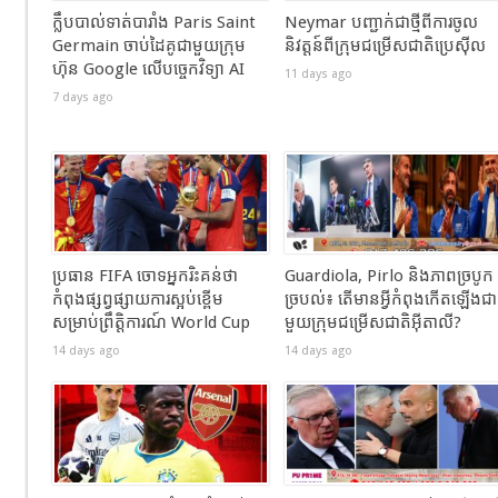
ក្លឹបបាល់ទាត់បារាំង Paris Saint
Neymar បញ្ជាក់ជាថ្មីពីការចូល
Germain ចាប់ដៃគូជាមួយក្រុម
និវត្តន៍ពីក្រុមជម្រើសជាតិប្រេស៊ីល
ហ៊ុន Google លើបច្ចេកវិទ្យា AI
11 days ago
7 days ago
ប្រធាន FIFA ចោទអ្នករិះគន់ថា
Guardiola, Pirlo និងភាពច្របូក
កំពុងផ្សព្វផ្សាយការស្អប់ខ្ពើម
ច្របល់៖ តើមានអ្វីកំពុងកើតឡើងជា
សម្រាប់ព្រឹត្តិការណ៍ World Cup
មួយក្រុមជម្រើសជាតិអ៊ីតាលី?
14 days ago
14 days ago