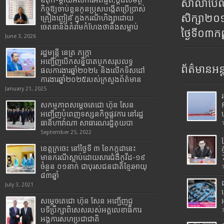
ឪពុក-ម្ដាយអស់ការអត់ធ្មត់,ប្ដឹងសមត្ថ
សាលាប៊ែលធ
កិច្ចឱ្យចាប់ខ្លួនកូនប្រុសបង្កើតប្រើប្រាស់
សិក្សា២
គ្រឿងញៀន ក្នុងករណីហិង្សាដោយ
ចេតនានិងគំរាមកំហែងថានឹងសម្លាប់
ថ្ងៃទី០៣ក
June 3, 2026
រដ្ឋមន្រ្តី​ នេត្រ​ ភក្ត្រា​
អញ្ជើញបើកសន្និបាតបូកសរុបលទ្ធ
ព័ត៌មានអន្
ផលការងារឆ្នាំ២០២៤ និងលើកទិសដៅ
ការងារឆ្នាំ២០២៥របស់​ក្រសួង​ព័ត៌មាន​
January 21, 2025
សកម្មភាពសម្តេចតេជោ ហ៊ុន សែន
អញ្ជើញបំពេញទស្សនកិច្ចផ្លូវការ នៅរដ្ឋ
ធានីហាវ៉ាណា សាធារណរដ្ឋគុយបា
September 25, 2022
ខេត្តក្រចេះ នៅថ្ងៃទី ៣ ខែកក្កដានេះ
មានករណីស្លាប់ដោយសារជំងឺកូវីដ-១៩
7
ចំនួន ០១នាក់ ជាបុរសជនជាតិខ្មែរអាយុ
៨៣ឆ្នាំ
July 3, 2021
សម្តេចតេជោ ហ៊ុន សែន អញ្ជើញជួ
បទីប្រឹក្សាពិសេសរបស់អគ្គលេខាធិការ
អង្គការសហប្រជាជាតិ