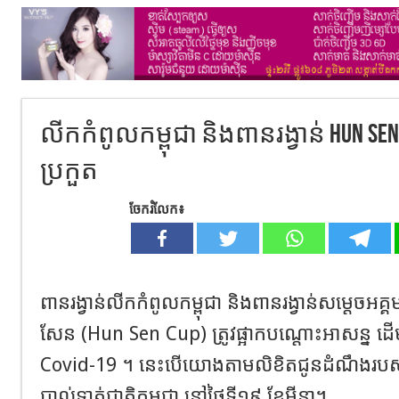
លីកកំពូល​កម្ពុជា ​និងពានរង្វាន់ Hun Sen 
ប្រកួត
ចែករំលែក៖
ពាន
រង្វាន់
លី
ក
កំពូល
កម្ពុជា
​
និង
ពាន
រង្វាន់
សម្តេចអគ
សែន
(
Hun
Sen
Cup
)
​
ត្រូវ
ផ្អាក
បណ្តោះអាសន្ន
​
ដើម
Covid-19 ​
។
នេះ
បើយោងតាមលិខិតជូនដំណឹងរបស
បាល់ទាត
ជាតិ
កម្ពុជា
​
នៅថ្ងៃទី១៩
ខែមីនា
។