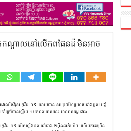
ពាក់កណ្តាលនៅលើភពផែនដី មិនអាច
ាលដាលនៃវីរុស កូវីដ-១៩ ដោយបាន សម្រេចបិទប្រទេសទាំងមូល បង្ខំ
អាចចេញទៅក្រៅបានឡើយ ។ មកទល់ពេលនេះ មានពលរដ្ឋ ជាង
់ដោយកូវីដ-១៩ លើនឡើងដល់ទៅជាង ២ម៉ឺននាក់ហើយ ហើយភាគច្រើន