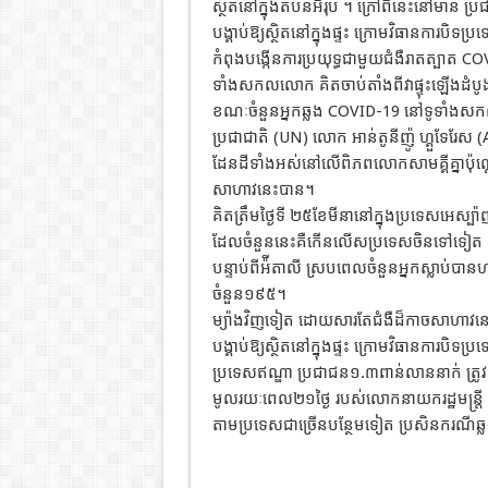
ស្ថិតនៅក្នុងតំបន់អឺរ៉ុប ។ ក្រៅពីនេះនៅមាន
បង្គាប់ឱ្យស្ថិតនៅក្នុងផ្ទះ ក្រោមវិធានការបិ
កំពុងបង្កើនការប្រយុទ្ធជាមួយជំងឺរាតត្បាត
ទាំងសកលលោក គិតចាប់តាំងពីវាផ្ទុះឡើងដំបូង
ខណៈចំនួនអ្នកឆ្លង COVID-19 នៅទូទាំង
ប្រជាជាតិ (UN) លោក អាន់តូនីញ៉ូ ហ្គួទែរែ
ដែនដីទាំងអស់នៅលើពិភពលោកសាមគ្គីគ្នាប៉ុណ
សាហាវនេះបាន។
គិតត្រឹមថ្ងៃទី ២៥ខែមីនានៅក្នុងប្រទេសអេ
ដែលចំនួននេះគឺកើនលើសប្រទេសចិនទៅទៀត និងធ្វ
បន្ទាប់ពីអ៉ីតាលី ស្របពេលចំនួនអ្នកស្លាប
ចំនួន១៩៥។
ម្យ៉ាងវិញទៀត ដោយសារតែជំងឺដ៏កាចសាហាវនេ
បង្គាប់ឱ្យស្ថិតនៅក្នុងផ្ទះ ក្រោមវិធានការបិទប
ប្រទេសឥណ្ឌា ប្រជាជន១.៣ពាន់លាននាក់ ត្រូវបាន
មូលរយៈពេល២១ថ្ងៃ របស់លោកនាយករដ្ឋមន្ត្រី
តាមប្រទេសជាច្រើនបន្ថែមទៀត ប្រសិនករណីឆ្ល