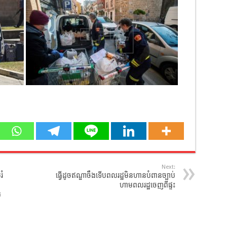
Next:
រំ
ធ្វើដូចឥណ្ឌាចឹងទើបពលរដ្ឋមិនហានបំពានច្បាប់
ហាមពលរដ្ឋចេញពីផ្ទះ
ល