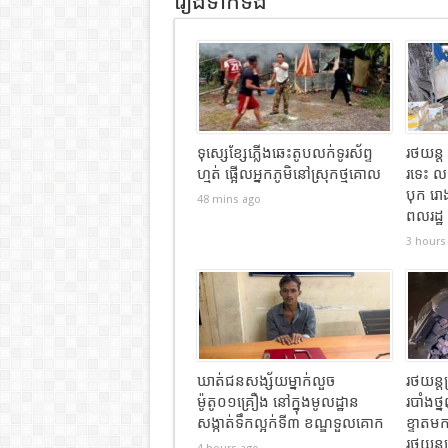
រឿងទាក់ទង
ទុស្សេខ្សែភ្លើងឆេះតូបលក់ទូរស័ព្ទ
រថយន្ដ
ហ្មត់ ផ្អើលអ្នកភូមិនៅស្រុកថ្មគោល
រទេះ ល
បុក រោង
48 mins ago
ពលរដ្ឋ
3 hours
ឃាត់ជនសង្ស័យម្នាក់លួច
រថយន្ត
ម៉ូតូ០១គ្រឿង នៅក្នុងមូលដ្ឋាន
របាំងថ្ន
សង្កាត់ទឹកល្អក់ទី៣ ខណ្ឌទួលគោក
ខ្ទាតម
រថយន្ត