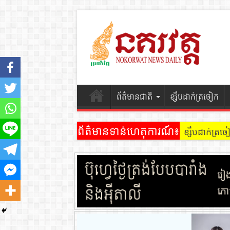
ព័ត៌មានជាតិ
ខ្សឹបដាក់ត្រចៀក
ព័ត៌មានទាន់ហេតុការណ៍៖
ខ្សឹបដាក់ត្រ