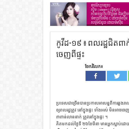
កូវីដ-១៩ ៖ ពលរដ្ឋជិត
ចេញពីផ្ទះ
ចែករំលែក៖
ប្រទេសជាច្រើនបានប្រកាសអាសន្នពីការឆ្លងរ
ឲ្យពលរដ្ឋត្រូវ នៅក្នុងផ្ទះ ទាំងអស់ មិន
៣ពាន់លាននាក់ ត្រូវនៅក្នុងផ្ទះ ។
គិតមកដល់ថ្ងៃទី ២៦ខែមីនា មានអ្នកស្លាប