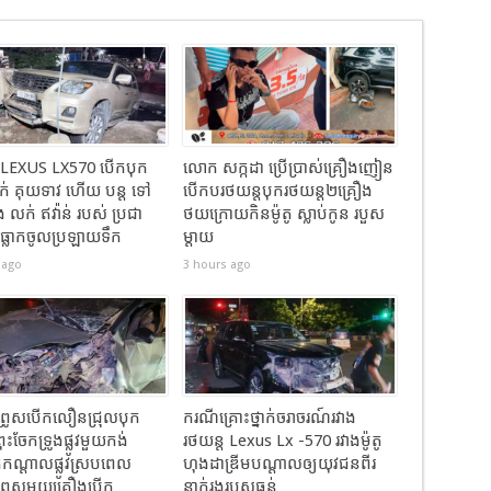
 LEXUS LX570 បេីកបុក
លោក សក្កដា ប្រើប្រាស់គ្រឿងញៀន
ក់ គុយទាវ ហេីយ បន្ត ទៅ
បើកបរថយន្តបុករថយន្ត២គ្រឿង
 លក់ ឥវ៉ាន់ របស់ ប្រជា
ថយក្រោយកិនម៉ូតូ ស្លាប់កូន របួស
 ធ្លាកចូលប្រឡាយទឹក
ម្ដាយ
 ago
3 hours ago
ព្រូសបើកលឿនជ្រុលបុក
ករណីគ្រោះថ្នាក់ចរាចរណ៍រវាង
ពុះចែកទ្រូងផ្លូវមួយកង់
រថយន្ត Lexus Lx -570 រវាងម៉ូតូ
កកណ្តាលផ្លូវស្របពេល
ហុងដាឌ្រីមបណ្ដាលឲ្យយុវជនពីរ
ព្រូសមួយគ្រឿងបើក
នាក់រងរបួសធ្ងន់