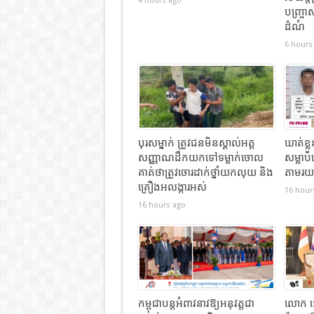
4 hours ago
បញ្ច្រ
ដំណំ
6 hours
បុរសម្នាក់ ត្រូវជនមិនស្គាល់អត្ត
ឃាត់ខ្ល
សញ្ញាណដឹកយកទៅទម្លាក់ចោល
សម្លាប
គាត់ថាត្រូវចោរដាក់ថ្នាំយកលុយ និង
តាមរយៈខ
គ្រឿងអលង្ការអស់
16 hour
16 hours ago
កម្ពុជាបន្តអំពាវនាវឱ្យអនុវត្តជា
លោក ទ