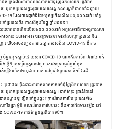
 ប្រជាជនច្រើនជាង៣ពាន់លាននាក់នៅជុំវិញពិភពលោក ត្រូវបាន
ទប្រទេស ឬដាក់ប្រទេសក្នុងគ្រាមានអាសន្ន ខណៈរដ្ឋាភិបាលទាំងឡាយ
 COVID-19 ដែលបានផ្ដាច់ជីវិតមនុស្សកើនលើស២០,០០០នាក់ នៅទូ
នៅប្រទេសចិន កាលពីចុងខែធ្នូ ឆ្នាំ២០១៩។
សកលលោកបានកើនលើស៤៥០,០០០នាក់ អគ្គលេខាធិការអង្គការសហ
ស (Antonio Guterres) បានព្រមានថា មានតែបណ្ដាប្រទេស និង
្ណោះ ទើបអាចបញ្ឈប់ការរាតត្បាតរបស់វីរុស COVID-19 ដ៏កាច
ស្ប៉ាញ ចំនួនអ្នកស្លាប់ដោយសារ COVID-19 បានកើនដល់៣,៤៣៤នាក់
ើឱ្យអេស្ប៉ាញក្លាយជាប្រទេសរងគ្រោះធ្ងន់ធ្ងរបំផុត
់បានហក់ឡើងលើស២០,៨០០នាក់ នៅទូទាំងប្រទេស និងដែនដី
ះ ប្រជាជនច្រើនជាង៣ពាន់លាននាក់នៅជុំវិញពិភពលោក ត្រូវបាន
្រទេស ឬដាក់ប្រទេសក្នុងគ្រាមានអាសន្ន។ ជាក់ស្ដែង គ្រាន់តែនៅ
បង្គាប់ឱ្យ ស្ថិតនៅក្នុងផ្ទះ ក្រោមវិធានការបិទប្រទេសទាំង
 ណារិនដ្រា ម៉ូឌី ខណៈវិធានការបែបនេះ នឹងអាចកើតមានឡើង នៅ
ង COVID-19 កាន់តែធ្ងន់ធ្ងរពិបាកទប់៕