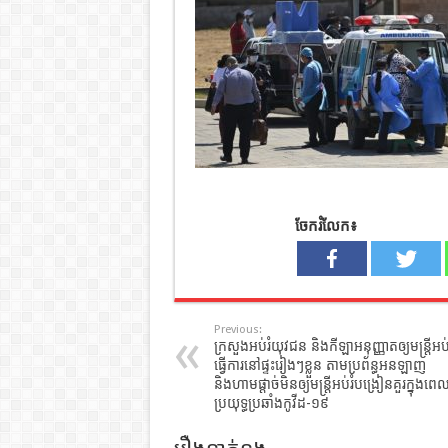
ចែករំលែក៖
Previous:
ក្រសួងអប់រំយុវជន និងកីឡាអនុញ្ញាតឲ្យមន្ត្រីអប់
ធ្វើការនៅផ្ទះរៀងៗខ្លួន តាមប្រព័ន្ធអនឡាញ
និងហាមផ្តាច់មិនឲ្យមន្ត្រីអប់រំបង្រៀនគួរក្នុងពេ
ប្រយុទ្ធប្រឆាំងកូវីដ-១៩