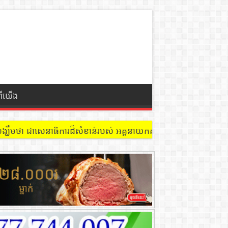
ពីយើង
 នៅជាន់ទី៩ បន្ទប់ ៩០២ !