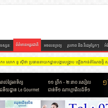
ព័ត៌មានអន្តរជាតិ
ទស្សនៈ
អចលនទ្រព្យ
រូបភាព និង វីដេអូប្លែកៗ
អំ
ចៀក ៖ អគារ Sky 31 នៅខណ្ឌទួលគោក មានអ្នកជួលបន្ទប់បើកល្បែងសុីសង