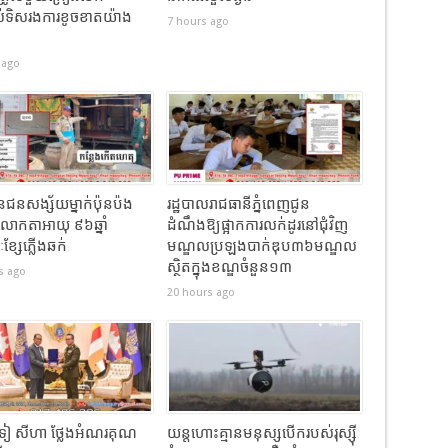
ាស់ទិសរងការខូចខាតយ៉ាង
7 hours ago
 ago
ួនជនសង្ស័យម្នាក់ប៉ុនប៉ង
រដ្ឋបាលរាជធានីភ្នំពេញជូន
់លោកតាអាយុ ៩៦ឆ្នាំ
ដំណឹងឱ្យផ្អាកការលក់ដូរនៅជុំវិញ
្សែភ្លើងឆក់
មណ្ឌលប្រឡងបាក់ឌុប៣៦មណ្ឌល
ស្ថិតក្នុងខណ្ឌចំនួន១៣
s ago
20 hours ago
ៀ សីហា ថ្លែងអំណរគុណ
យន្តហោះគ្មានមនុស្សបើករបស់រុស្ស៊ី