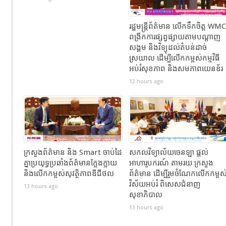
រដ្ឋមន្ត្រីព័ត៌មាន លើកទឹកចិត្ត WMC
ពង្រីកការផ្សព្វផ្សាយតាមបណ្តាញ
សង្គម និងវិទ្យុដល់តំបន់ដាច់
ស្រយាល ដើម្បីលើកកម្ពស់កម្មវិធី
អប់រំសុខភាព និងសមភាពយេនឌ័រ
12 hours ago
ក្រសួងព័ត៌មាន និង Smart ចាប់ដៃ
សកលវិទ្យាល័យចេនឡា ផ្តល់
គ្នាប្រយុទ្ធប្រឆាំងព័ត៌មានក្លែងក្លាយ
អាហារូបករណ៍ តាមរយៈក្រសួង
និងលើកកម្ពស់សុវត្ថិភាពឌីជីថល
ព័ត៌មាន ដើម្បីរួមចំណែកលើកកម្ពស
វិស័យអប់រំ ពិសេសជំនាញ
13 hours ago
សុខាភិបាល
13 hours ago