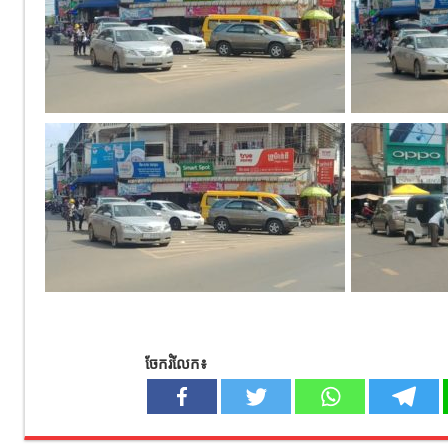
ចែករំលែក៖