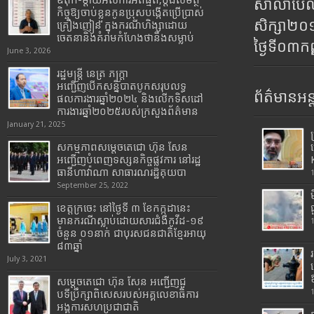
ឪពុក-ម្ដាយអស់ការអត់ធ្មត់,ប្ដឹងសមត្ថ
សាលាប៊ែលធ
កិច្ចឱ្យចាប់ខ្លួនកូនប្រុសបង្កើតប្រើប្រាស់
សិក្សា២
គ្រឿងញៀន ក្នុងករណីហិង្សាដោយ
ចេតនានិងគំរាមកំហែងថានឹងសម្លាប់
ថ្ងៃទី០៣ក
June 3, 2026
រដ្ឋមន្រ្តី​ នេត្រ​ ភក្ត្រា​
អញ្ជើញបើកសន្និបាតបូកសរុបលទ្ធ
ព័ត៌មានអន្
ផលការងារឆ្នាំ២០២៤ និងលើកទិសដៅ
ការងារឆ្នាំ២០២៥របស់​ក្រសួង​ព័ត៌មាន​
January 21, 2025
សកម្មភាពសម្តេចតេជោ ហ៊ុន សែន
អញ្ជើញបំពេញទស្សនកិច្ចផ្លូវការ នៅរដ្ឋ
ធានីហាវ៉ាណា សាធារណរដ្ឋគុយបា
September 25, 2022
ខេត្តក្រចេះ នៅថ្ងៃទី ៣ ខែកក្កដានេះ
មានករណីស្លាប់ដោយសារជំងឺកូវីដ-១៩
ចំនួន ០១នាក់ ជាបុរសជនជាតិខ្មែរអាយុ
៨៣ឆ្នាំ
July 3, 2021
សម្តេចតេជោ ហ៊ុន សែន អញ្ជើញជួ
បទីប្រឹក្សាពិសេសរបស់អគ្គលេខាធិការ
អង្គការសហប្រជាជាតិ