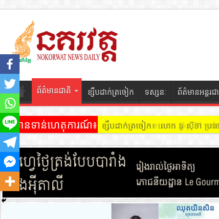
ព័ត៌មានជាតិ
ខ្សឹបដាក់ត្រចៀក
ទស្សនៈ
ព័ត៌មានអន្តរជា
ព័ត៌មានទាន់ហេតុការណ៍៖
ខ្សឹបដាក់ត្រចៀក ៖ អគារ Sky 31 នៅ