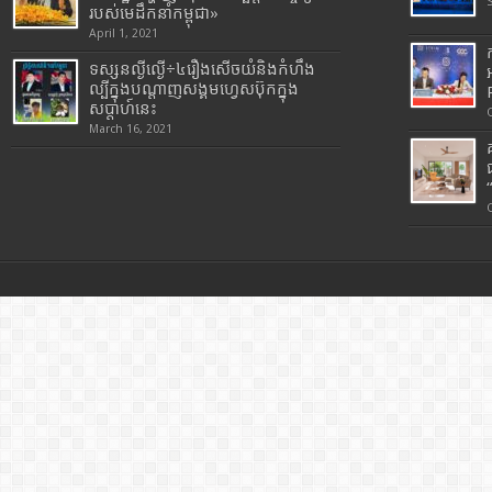
របស់មេដឹកនាំកម្ពុជា»
April 1, 2021
ទស្សនល្ងីល្ងើ÷៤រឿងសើចយំនិងកំហឹង
ល្បីក្នុងបណ្តាញសង្គមហ្វេសប៊ុកក្នុង
សប្តាហ៍នេះ
March 16, 2021