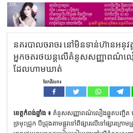
នគរបាលចរាចរ នៅមិនទាន់ហ៊ានអនុវត្តច
អ្នកចតរថយន្តលើគំនូសសញ្ញាពណ៌លឿងឆ្
ដែលហាមឃាត់​
ចែករំលែក៖
ខេត្តកំពង់ឆ្នាំង ៖
គំនូសសញ្ញាពណ៌លឿងឆ្នូតបញ្ឆិត នៅទ្រ
ច្រមុះជ្រូក បីជ្រុងតាមផ្លូវទៅពីផ្សារលើទៅផ្សារក្រ