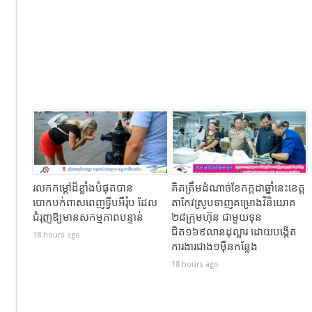
រលកកម្ដៅដ៏ខ្លាំងបំផុតបាន
គិតត្រឹមដំណាច់ខែកក្កដាឆ្នាំនេះខេត្ត
បោកបក់ពាសពេញទ្វីបអឺរ៉ុប ដែល
តាកែវស្រូបទាញគម្រោងវិនិយោគ
ជំរុញឱ្យមានសកម្មភាពបន្ទាន់
២៨ក្រុមហ៊ុន ជាមួយទុន
ជិត១៦៩លានដុល្លារ ដោយបង្កើត
18 hours ago
ការងារជាង១ម៉ឺនកន្លែង
18 hours ago