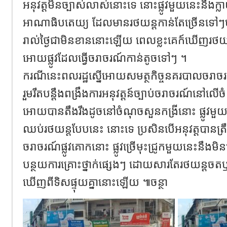
អនុវត្តមិនច្បាស់លាស់នោះទេ នោះផ្លូវមួយនេះនឹងក
អាណាធិបតេយ្យ ដែលមានរថយន្តកាន់តែច្រើនទៅៗម
រាល់ថ្ងៃជាមិនខាននោះឡើយ ពេលខ្លះគេក៍ឃើញរថយន
អោយផ្លូវដែលធ្វើចរាចរណ៍កាន់តូចទៅៗ ។
ករណីនេះពលរដ្ឋស្នើអោយសមត្ថកិច្ចនគរបាលចរាចរណ៍
រួមរឹតបន្តឹងពង្រឹងការអនុវត្តន៍ច្បាប់ចរាចរណ៍នៅលើចំ
អោយបានតឹងរឹងដូចនៅចំណុចសួនកង្រីនោះ ផ្លូវមួ
ឈប់រថយន្តបែបនេះ នោះទេ ប្រសិនបើអនុវត្តបានត្រឹ
ចរាចរណ៍ផ្លូវគោកនោះ ផ្លូវច្រើមុះជ្រូកមួយនេះនឹងម
បន្ថយការគ្រោះថ្នាក់ផ្សេងៗ ដោយសារតែរថយន្តចតឬ
ឃើញពីទិសផ្ទុយគ្នានោះឡើយ ៕ចន្ថា