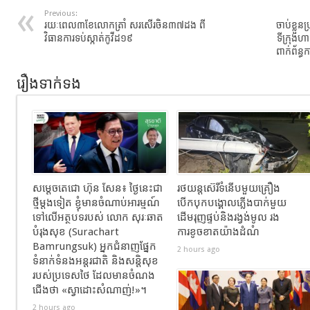
Previous:
រយៈពេល៣ខែលោកត្រាំ សរសើរចិន៣៧ដង ពី
ចាប់ខ្លួន
វិធានការទប់ស្កាត់កូវីដ១៩
ទីក្រុង
ពាក់ព័ន្
រឿងទាក់ទង
សម្តេចតេជោ ហ៊ុន សែន៖ ថ្ងៃនេះជា
រថយន្តស៊េរីទំនើបមួយគ្រឿង
ថ្មីម្តងទៀត ខ្ញុំមានចំណាប់អារម្មណ៍
បើកបុកបង្គោលភ្លើងបាក់មួយ
ទៅលើអត្ថបទរបស់ លោក សុរៈឆាត
ដើមរុញផ្ទប់និងរង្វង់មូល​ រង
បំរុងសុខ (Surachart
ការខូចខាតយ៉ាងដំណំ
Bamrungsuk) អ្នកជំនាញផ្នែក
2 hours ago
ទំនាក់ទំនងអន្តរជាតិ និងសន្តិសុខ
របស់ប្រទេសថៃ ដែលមានចំណង
ជើង​ថា «ស្វាដោះសំណាញ់!»។
2 hours ago