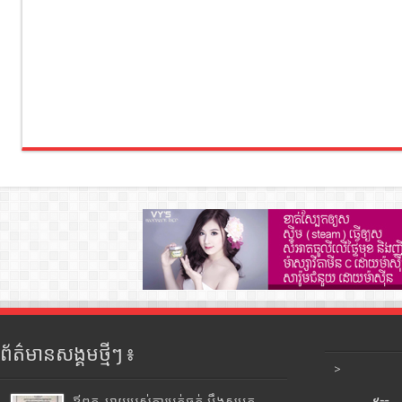
ព័ត៌មានសង្គមថ្មីៗ ៖
>