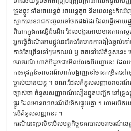
មានរថយន្តមចតតម្រៀបត្រៀបត្រានៅលើគំនូសសញ្ញ
ទ្រូងផ្លូវ ទាំងរថយន្តធំ រថយន្តតូច នឹងពេលខ្លះក
ស្លាកលេខរាជការចូលទៅចតផងដែរ ដែលធ្វើអោយផ្
ពិបាកក្នុងការធ្វើដំណើរ ដែលបង្ករអោយមានការកស្ទ
អ្នកធ្វើដំណើរតាមផ្លូវនេះតែងតែមានការងឿងឆ្ងល
កាន់តែច្រើនទៅៗមកឈប់ ឬ ចតនៅលើគំនូសនេះ ហ
ចរាចរណ៍ ហាក់បីដូចជាមើលរំលងពីបញ្ហានេះ ដែលធ្
កាអនុវត្តន៍ចរាចរណ៍ហាក់បង្ហាញនៅមានកម្រិតនៅឡើ
ម្ចាស់យានយន្ត ។ ខណៈដែលគំនូសសញ្ញាចរាចរណ៍រ
ច្បាស់ថា គំនូសសញ្ញាពណ៌លឿងឆ្នូតបញ្ឆិត នៅទ្រូងផ្លូ
ផ្លូវ ដែលមានចរាចរណ៍ពីរទិសផ្ទុយគ្នា ។ ហាមបើកប
លើគំនូសសញ្ញានេះ ។
ករណីនេះប្រសិនបើសមត្ថកិច្ចនគរបាលចរាចរណ៍ខេត្តក