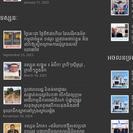
January 11, 2020
ទស្សនៈ
ថ្ងៃនេះជា ថ្ងៃទី៥៨ហើយ ដែលវីរកងទ័ព
កម្ពុជាចំនួន ១៨រូប ត្រូវបានចាប់ខ្លួន និង
ដាក់ឱ្យស្ថិតក្រោមការឃុំគ្រងរបស់
យោធាថៃ
September 25, 2025
អចលនទ្រព
ទស្សនៈសង្គម ៖ រំលឹក! ក្របីៗស៊ីស្រូវ ,
ក្រពើៗក្នុងទឹក
March 16, 2025
ប្រជាពលរដ្ឋ រិះគន់អាជ្ញាធរ
សង្កាត់គយត្របែកថា បើកដៃឲ្យក្រុម
អាជីវកម្មដឹកអាចម៍ដីលក់ បំផ្លាញផ្លូវ
បេតុងស្រុតខូចរបើកបេតុងនិងដាច់
ទុយោទឹកស្អាតនៅក្រុងស្វាយរៀង
November 30, 2024
ទស្សនៈវិភាគ៖ «ឥរិយាបថថ្មីរបស់ប្រជា
ពលរដ្ឋ បង្ហាញពីគុណសម្បត្តិដ៏អស្ចារ្យ