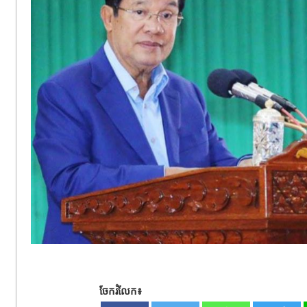
ចែករំលែក៖