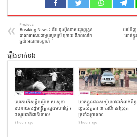
Previous:
Breaking News ៖ គីម ជុងអ៊ុនបានបង្ហាញខ្លួន
យប់មិញន
ជាសាធារណៈជាមួយប្អូនស្រី ក្រោយ ពិភពលោក
ឃាត់ខ្ល
ឆ្ងល់ អស់៣សប្តាហ៍
រឿងទាក់ទង
លោកអភិសន្តិបណ្ឌិត ស សុខា
ឃាត់ខ្លួនជនសង្ស័យ៧នាក់ពាក់ព័ន្ធ
ឧបនាយករដ្ឋមន្រ្តីក្រសួងមហាផ្ទៃ ៖
លួចសត្វគោ ៣ករណី នៅស្រុក
ជនរួមជាតិជាទីគោរព!
ត្រពាំងប្រាសាទ
9 hours ago
9 hours ago