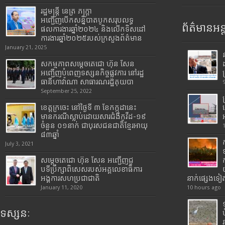
រដ្ឋមន្រ្តី​ នេត្រ​ ភក្ត្រា​
អញ្ជើញបើកសន្និបាតបូកសរុបលទ្ធ
ព័ត៌មានអន្
ផលការងារឆ្នាំ២០២៤ និងលើកទិសដៅ
ការងារឆ្នាំ២០២៥របស់​ក្រសួង​ព័ត៌មាន​
January 21, 2025
សកម្មភាពសម្តេចតេជោ ហ៊ុន សែន
អញ្ជើញបំពេញទស្សនកិច្ចផ្លូវការ នៅរដ្ឋ
ធានីហាវ៉ាណា សាធារណរដ្ឋគុយបា
September 25, 2022
ខេត្តក្រចេះ នៅថ្ងៃទី ៣ ខែកក្កដានេះ
មានករណីស្លាប់ដោយសារជំងឺកូវីដ-១៩
ចំនួន ០១នាក់ ជាបុរសជនជាតិខ្មែរអាយុ
៨៣ឆ្នាំ
July 3, 2021
សម្តេចតេជោ ហ៊ុន សែន អញ្ជើញជួ
បទីប្រឹក្សាពិសេសរបស់អគ្គលេខាធិការ
អង្គការសហប្រជាជាតិ
នាក់ផ្សេងទៀ
January 11, 2020
10 hours ago
ទស្សនៈ