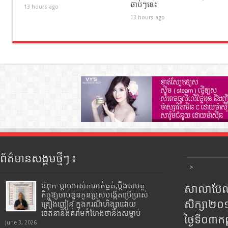
ឆាប់ៗនេះ
13 hours ago
13 hours ago
ព័ត៌មានសង្គមថ្មីៗ ៖
>
ឪពុក-ម្ដាយអស់ការអត់ធ្មត់,ប្ដឹងសមត្ថ
សាលាប៊ែលធ
កិច្ចឱ្យចាប់ខ្លួនកូនប្រុសបង្កើតប្រើប្រាស់
សិក្សា២
គ្រឿងញៀន ក្នុងករណីហិង្សាដោយ
ចេតនានិងគំរាមកំហែងថានឹងសម្លាប់
ថ្ងៃទី០៣ក
June 3, 2026