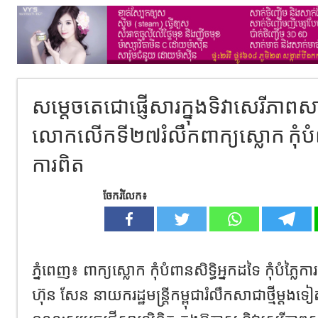
សម្តេចតេជោផ្ញើសារក្នុងទិវាសេរីភា
លោកលើកទី២៧រំលឹកពាក្យស្លោក កុំបំពាន
ការពិត
ចែករំលែក៖
ភ្នំពេញ​៖ ពាក្យស្លោក កុំ​បំពាន​សិទ្ធិ​អ្នកដទៃ កុំបំភ្លៃ
ហ៊ុន សែន នាយករដ្ឋមន្ត្រីកម្ពុជារំលឹកសាជាថ្មីម្តង