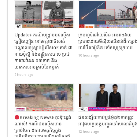
Update៖ ករណីបង្ក្រាបបទល្មើស
ក្រុមហ៊ូទីនៅយេម៉ែន អះអាងវាយ
គ្រឿងញៀន នៅខេត្តពោធិ៍សាត់
ប្រហារដោយមីស៊ីលលើនាវាដឹកប្រេ
បណ្តាលឲ្យស្លាប់ប៉ូលីស០២នាក់ ជា
អារ៉ាប៊ីសាអ៊ូឌីត នៅសមុទ្រក្រហម
នាយប៉ុស្តិ៍ និងមន្រ្តីនគរបាល ប្រជា
10 hours ago
ការពារចំនួន ០៣នាក់ និង
ឃាតករអោបគ្រាប់បែកម្នាក់
9 hours ago
Breaking News៖ គួរឱ្យរន្ធត់
ជនសង្ស័យកាប់ប្លន់ម៉ូតូ២នាក់ត្រូវ
ណាស់! ករណីជនល្មើសមាន
អាវុធហត្ថខេត្តបញ្ជូនទៅសាលាដំបូ
គ្រាប់បែក ដាក់សមត្ថកិច្ចក្នុង
12 hours ago
ប្រតិបត្តិការបង្ក្រាបគ្រឿងញៀននៅ