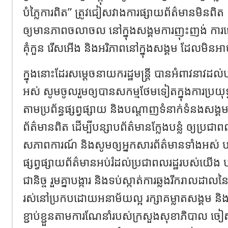
បំភ្លៃ​ការពិត​” ត្រូវ​ជៀសវាង​ការផ្សាយ​ព័ត៌មាន​មិន​ពិត ព
ឲ្យ​មាន​ភាពចលាចល នៅក្នុង​សង្គម​ការ​ញុះញង់ ការជេរប
គុំកួន រើសអើង និង​អរិភាព​នៅក្នុង​សង្គម ដែល​មិនអ
ក្នុងនោះដែរ​សម្តេចនាយក​រដ្ឋមន្ត្រី បាន​អំពាវនាវ​ដល់​
អស់ សូមចូលរួម​ឲ្យ​បាន​សកម្ម​ថែម​ទៀតក្នុងការ​ប្រយុទ្ធប្
តាម​ប្រព័ន្ធ​ផ្សព្វផ្សាយ និង​បណ្តាញ​ទំនាក់ទំនង​សង្គ
ព័ត៌មាន​ពិត ដើម្បី​បន្សាប​ព័ត៌មាន​ក្លែងបន្លំ ឲ្យ​ប្រជ
សភាពការណ៍ និង​សូម​ឲ្យ​អ្នកសារព័ត៌មាន​ទាំងអស់ បន្ត​ក
ផ្សព្វផ្សាយ​ព័ត៌មាន​អប់រំ​ដល់​ប្រជាពលរដ្ឋ​របស់​យើង បង្
ជានិច្ច រួមគ្នា​បង្ការ និង​ទប់ស្កាត់​ការឆ្លង​រីក​រាលដា
រស់នៅ​ប្រកបដោយ​អនាម័យ​ល្អ រក្សា​គម្លាត​សង្គម និង​អនុវ
ខ្ជាប់ខ្ជួន​តាម​ការណែនាំ​រប​ស់​ក្រសួងសុខាភិបាល ច