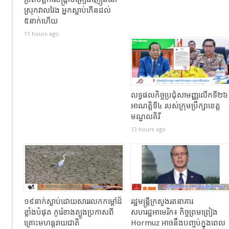
ស្រុកវាលវែង អ្នកស្លាប់កើនដល់
៥នាក់ហើយ
11 hours ago
លទ្ធផលកិច្ចប្រជុំសាមញ្ញលើកទី២៦
អាណត្តិទី៤ របស់ក្រុមប្រឹក្សាខេត្ត
មណ្ឌលគិរី
13 hours ago
១៩នាក់ស្លាប់ដោយសាររលកកម្ដៅដ៏
រដ្ឋមន្ត្រីក្រសួងរតនាគារ
ខ្លាំងបំផុត កូរ៉េខាងត្បូងប្រកាសពី
សហរដ្ឋអាមេរិក៖ កិច្ចព្រមព្រៀង
គ្រោះមហន្តរាយជាតិ
Hormuz អាចនឹងបញ្ចប់ក្នុងពេល