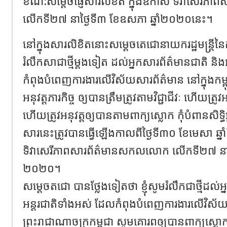
ខណ:សម្តេចផ្ញើសារលិខិត ក្នុងឱកាស ទិវា​សេរីភ
លើក​ទី​២៧ នា​ថ្ងៃទី​៣ ខែឧសភា ឆ្នាំ​២០២០​នេះ។​
នៅក្នុងសារលិខិតនោះសម្តេចតេជោនាយករដ្ឋមន្រ្តីនៃកម្ពុជ
រំលឹក​សាជាថ្មី​ម្ដងទៀត ដល់​អ្នកសារព័ត៌មាន​ជាតិ និង
កំពុង​បំពេញការងារ​លើ​វិស័យ​សារព័ត៌មាន នៅក្នុង​កម្ពុ
អនុវត្ត​ភារកិច្ច ឲ្យ​បាន​ត្រឹមត្រូវ​តាម​វិជ្ជាជីវៈ ហើយ​ត្រូវអ
ហើយ​ត្រូវអនុវត្ត​ឲ្យ​បាន​តាម​ពាក្យស្លោក កុំ​បំពាន​សិទ្ធិ​អ
សារនេះត្រូវបានធ្វើឡើងកាលពីថ្ងៃទី៣០ ខែមេសា ឆ្នា
ទិវា​សេរីភាព​សារព័ត៌មាន​សកលលោក លើក​ទី​២៧ នា​ថ្
២០២០​។​
​សម្តេច​ត​ជោ បាន​ថ្លែងទៀតថា ខ្ញុំ​សូម​រំលឹក​ជាថ្មី​ដល់
អន្តរជាតិ​ទាំងអស់ ដែល​កំពុង​បំពេញការងារ​លើ​វិស័យ
ព្រះរាជាណាចក្រ​កម្ពុជា សូមគោរពឲ្យបានពាក្យស្លោក “​កុំ