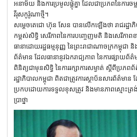
អនាម័យ និង​ការប្រមូល​ផ្តុំគ្នា ដែលជា​ប្រភព​នៃ​ការច
វីរុស​កូ​រ៉ូ​ណា​ថ្មី​។​
​សម្ដេច​តេ​ជោ ហ៊ុន សែន បាន​លើកឡើងថា រាជរដ្ឋាភិបា
កម្ពស់​សិទ្ធិ សេរីភាព​នៃ​ការបញ្ចេញមតិ និង​សេរីភាព​ខ
ធានា​ដោយ​រដ្ឋធម្មនុញ្ញ នៃ​ព្រះរាជាណាចក្រ​កម្ពុជា និង​
ព័ត៌មាន ដែល​ធានា​នូវ​ឯករាជ្យភាព នៃ​ការផ្សាយ​ព័ត៌ម
ពិនិត្យ​ជាមុន​សិទ្ធិ នៃ​ការរក្សា​ការសម្ងាត់ ស្ដីពី​ប្រភពព
រដ្ឋាភិបាល​កម្ពុជា ពិតជា​ត្រូវការ​ស្ថាប័ន​សារព័ត៌
ប្រកបដោយ​ការទទួលខុសត្រូវ និង​មាន​ភាពស្មោះត្រង់​ច
ប្រាថ្នា