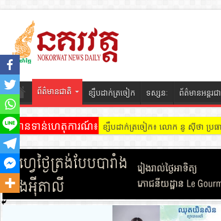
ព័ត៌មានជាតិ
ខ្សឹបដាក់ត្រចៀក
ទស្សនៈ
ព័ត៌មានអន្តរជា
ព័ត៌មានទាន់ហេតុការណ៍៖
ខ្សឹបដាក់ត្រចៀក ៖ អគារ Sky 31 នៅ