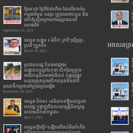
ថ្ងៃនេះជា ថ្ងៃទី៥៨ហើយ ដែលវីរកងទ័ព
កម្ពុជាចំនួន ១៨រូប ត្រូវបានចាប់ខ្លួន និង
ដាក់ឱ្យស្ថិតក្រោមការឃុំគ្រងរបស់
យោធាថៃ
September 25, 2025
ទស្សនៈសង្គម ៖ រំលឹក! ក្របីៗស៊ីស្រូវ ,
អចលនទ្រព
ក្រពើៗក្នុងទឹក
March 16, 2025
ប្រជាពលរដ្ឋ រិះគន់អាជ្ញាធរ
សង្កាត់គយត្របែកថា បើកដៃឲ្យក្រុម
អាជីវកម្មដឹកអាចម៍ដីលក់ បំផ្លាញផ្លូវ
បេតុងស្រុតខូចរបើកបេតុងនិងដាច់
ទុយោទឹកស្អាតនៅក្រុងស្វាយរៀង
November 30, 2024
ទស្សនៈវិភាគ៖ «ឥរិយាបថថ្មីរបស់ប្រជា
ពលរដ្ឋ បង្ហាញពីគុណសម្បត្តិដ៏អស្ចារ្យ
របស់មេដឹកនាំកម្ពុជា»
April 1, 2021
ទស្សនល្ងីល្ងើ÷៤រឿងសើចយំនិងកំហឹង
ល្បីក្នុងបណ្តាញសង្គមហ្វេសប៊ុកក្នុង