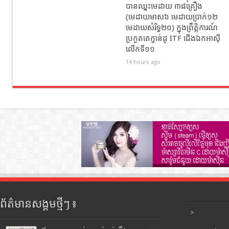
បានឈ្នះមេដាយ ៣៨គ្រឿង
(មេដាយមាស៦ មេដាយប្រាក់១២
មេដាយសំរិទ្ធ២០) ក្នុងព្រឹត្តិការណ៍
ប្រកួតតេក្វាន់ដូ ITF ជើងឯកអាស៊ី
លើកទី១១
14 hours ago
ព័ត៌មានសង្គមថ្មីៗ ៖
>