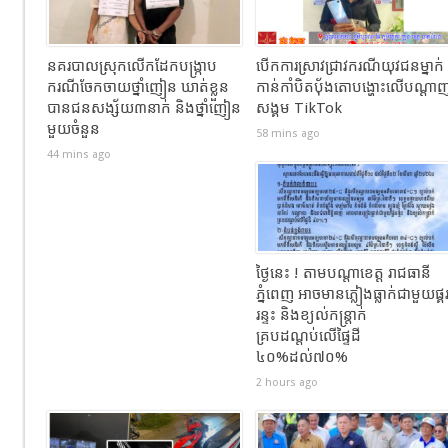
នគរបាលស្រុកលើកដែកបង្ក្រាប
បើកការស្រាវជ្រាវករណីយុវជនម្នាក់
ករណីចែកចាយថ្នាំញៀន ឃាត់ខ្លួន
កាន់កាំបិតប៉័ងតោបង្ហោះលើបណ្ដា
បានជនសង្ស័យ៣នាក់ និងថ្នាំញៀន
សង្គម TikTok
មួយចំនួន
58 mins ago
44 mins ago
ថ្ងៃនេះ ! តាមបណ្តាខេត្ត រាជធានី
ភ្នំពេញ អាចមានភ្លៀងធ្លាក់ជាមួយផ្គ
រន្ទះ និងខ្យល់កន្ត្រាក់
គ្របដណ្តប់លើផ្ទៃដី
៤០%ដល់៧០%
2 hours ago