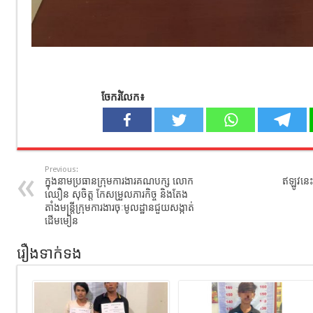
ចែករំលែក៖
Previous:
ក្នុងនាមប្រធានក្រុមការងារគណបក្ស លោក
ឥឡូវនេះ
ឈឿន សុចិត្ត កែសម្រួលភារកិច្ច និងតែង
តាំងមន្រ្តីក្រុមការងារចុៈមូលដ្ឋានជួយសង្កាត់
ដើមមៀន
រឿងទាក់ទង