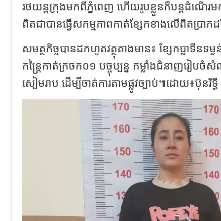
រថយន្តក្រុងមកពីភ្នំពេញ ហើយរូបខ្លួនក៏បន្តដំណើរមក
ពិតជាបានធ្វើសកម្មភាពកាត់ខ្សែកខាងលើពិតប្រាក
សមត្ថកិច្ចបានដកហូតវត្ថុតាងមាន៖ ខ្សែកប្លាទីនទម
កន្ត្រៃកាត់ក្រចក០១ បច្ចុប្បន្ន កម្លាំងជំនាញរៀបច
សៀមរាប ដើម្បីចាត់ការតាមផ្លូវច្បាប់៕ដោយ៖ប៊ុនរិទ្ធី