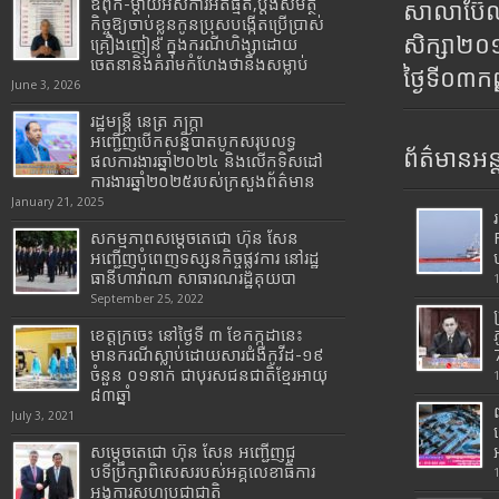
ឪពុក-ម្ដាយអស់ការអត់ធ្មត់,ប្ដឹងសមត្ថ
សាលាប៊ែលធ
កិច្ចឱ្យចាប់ខ្លួនកូនប្រុសបង្កើតប្រើប្រាស់
សិក្សា២
គ្រឿងញៀន ក្នុងករណីហិង្សាដោយ
ចេតនានិងគំរាមកំហែងថានឹងសម្លាប់
ថ្ងៃទី០៣ក
June 3, 2026
រដ្ឋមន្រ្តី​ នេត្រ​ ភក្ត្រា​
អញ្ជើញបើកសន្និបាតបូកសរុបលទ្ធ
ព័ត៌មានអន្
ផលការងារឆ្នាំ២០២៤ និងលើកទិសដៅ
ការងារឆ្នាំ២០២៥របស់​ក្រសួង​ព័ត៌មាន​
January 21, 2025
សកម្មភាពសម្តេចតេជោ ហ៊ុន សែន
អញ្ជើញបំពេញទស្សនកិច្ចផ្លូវការ នៅរដ្ឋ
ធានីហាវ៉ាណា សាធារណរដ្ឋគុយបា
September 25, 2022
ខេត្តក្រចេះ នៅថ្ងៃទី ៣ ខែកក្កដានេះ
មានករណីស្លាប់ដោយសារជំងឺកូវីដ-១៩
7
ចំនួន ០១នាក់ ជាបុរសជនជាតិខ្មែរអាយុ
៨៣ឆ្នាំ
July 3, 2021
សម្តេចតេជោ ហ៊ុន សែន អញ្ជើញជួ
បទីប្រឹក្សាពិសេសរបស់អគ្គលេខាធិការ
អង្គការសហប្រជាជាតិ