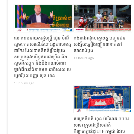
លោកឧបនាយករដ្ឋមន្ត្រី ហ៊ុន ម៉ានី
កងរាជឣាវុធហត្ថខេត្ត បញ្ជូនជន
សូមកោតសរសើរចំពោះរដ្ឋបាលខេត្ត
សង្ស័យគ្រឿងញៀន៣នាក់ទៅ
តាកែវ ដែលបានខិតខំប្រឹងប្រែង
សាលាដំបូង
សម្រេចនូវសមិទ្ធផលជាច្រើន និង
13 hours ago
សូមនឹករឭក និងដឹងគុណចំពោះ
ថ្នាក់ដឹកនាំជំនាន់មុន ជាពិសេស ស
ម្តេចវិបុលបញ្ញា សុខ អាន
13 hours ago
សម្តេចធិបតី ហ៊ុន ម៉ាណែត អបអរ
សាទរ ក្រុមជម្រើសជាតិ
កីឡាតេក្វាន់ដូ ITF កម្ពុជា ដែល