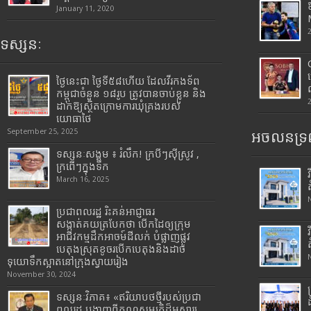
January 11, 2020
ទស្សនៈ
ថ្ងៃនេះជា ថ្ងៃទី៥៨ហើយ ដែលវីរកងទ័ព
កម្ពុជាចំនួន ១៨រូប ត្រូវបានចាប់ខ្លួន និង
ដាក់ឱ្យស្ថិតក្រោមការឃុំគ្រងរបស់
យោធាថៃ
September 25, 2025
អចលនទ្រព
ទស្សនៈសង្គម ៖ រំលឹក! ក្របីៗស៊ីស្រូវ ,
ក្រពើៗក្នុងទឹក
March 16, 2025
ប្រជាពលរដ្ឋ រិះគន់អាជ្ញាធរ
សង្កាត់គយត្របែកថា បើកដៃឲ្យក្រុម
អាជីវកម្មដឹកអាចម៍ដីលក់ បំផ្លាញផ្លូវ
បេតុងស្រុតខូចរបើកបេតុងនិងដាច់
ទុយោទឹកស្អាតនៅក្រុងស្វាយរៀង
November 30, 2024
ទស្សនៈវិភាគ៖ «ឥរិយាបថថ្មីរបស់ប្រជា
ពលរដ្ឋ បង្ហាញពីគុណសម្បត្តិដ៏អស្ចារ្យ