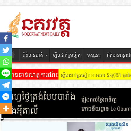
ព័ត៌មានជាតិ
ខ្សឹបដាក់ត្រចៀក
ទស្សនៈ
ព័ត៌មានអន្តរជ
ព័ត៌មានទាន់ហេតុការណ៍៖
ខ្សឹបដាក់ត្រចៀក ៖ អគារ Sky 31 នៅ