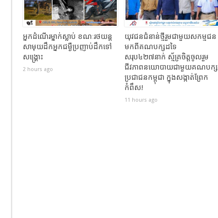
អ្នកដំណេីរម្នាក់ស្លាប់​ ខណៈ​រថយន្ត
យុវជនជំនាន់ថ្មីរួមជាមួយសកម្មជន
សាមុយដឹកអ្នកជម្ងឺប្រញាប់ដឹកទៅ
មកពីគណបក្សដទៃ
សង្គ្រោះ
សរុប៤២៧នាក់ ស្ម័គ្រចិត្តចូលរួម
ជីវភាពនយោបាយជាមួយគណបក្ស
2 hours ago
ប្រជាជនកម្ពុជា ក្នុងសង្កាត់ព្រែក
កំពឹស!
11 hours ago