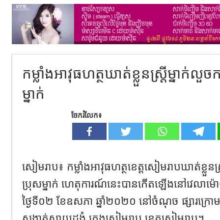
កម្លាំងអាវុធហត្ថឃាត់ខ្លួនស្ត្រីម្នាក់លួច
ម្នាក់
ចែករំលែក៖
សៀមរាប៖ កម្លាំងអាវុធហត្ថខេត្តសៀមរាបឃាត់ខ្លួនស្ត្រ
ប្រុសម្នាក់ ហេតុការណ៍នេះបានកើតឡើងនៅវេលាម៉ោ
ថ្ងៃទី០២ ខែឧសភា ឆ្នាំ២០២០ នៅចំណុច ផ្សារក្រោម 
សង្កាត់ស្វាយដង្គំ ក្រុងសៀមរាប ខេត្តសៀមរាប។