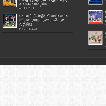
របស់មេដឹកនាំកម្ពុជា»
April 1, 2021
ទស្សនល្ងីល្ងើ÷៤រឿងសើចយំនិងកំហឹង
ល្បីក្នុងបណ្តាញសង្គមហ្វេសប៊ុកក្នុង
សប្តាហ៍នេះ
March 16, 2021