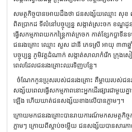
សមត្ថកិច្ចបានអោយដឹងថា ជនសង្ស័យឈ្មោះ សុខ លី 
ពិតប្រាកដ ទីលំនៅបច្ចុប្បន្ន សង្កាត់ស្រះចក ខណ្ឌ
ធ្វើសកម្មភាពយកកន្ត្រៃកាត់ក្រចក កាត់ខ្សែកប្លាទីនទ
ជនរងគ្រោះ ឈ្មោះ សួស ដានី ភេទស្រី អាយុ ៣៣ឆ្នាំ
បច្ចុប្បន្ន ភូមិវត្តដំណាក់ សង្កាត់សាលាកំរើក ក្
ពេលដែលជនរងគ្រោះឈរទិញបន្លែ។
ចំណែកកូនប្រុសរបស់ជនរងគ្រោះ គឺម្តាយរបស់ជនរ
សង្ស័យពេលធ្វើសកម្មភាពនោះអ្នកដើរផ្សារជាមួយគ
ឡើង ហើយឃាត់ជនសង្ស័យខាងលើបានភ្លាមៗ។
ក្រោយមកជនរងគ្រោះបានរាយការណ៍មកសមត្ថកិច្ចកង
ភ្លាមៗ ក្រោយពីស្តាប់ចម្លើយ ជនសង្ស័យបានសារភាព