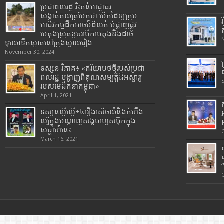
ប្រជាពលរដ្ឋ រិះគន់អាជ្ញាធរ
សង្កាត់គយត្របែកថា បើកដៃឲ្យក្រុម
អាជីវកម្មដឹកអាចម៍ដីលក់ បំផ្លាញផ្លូវ
បេតុងស្រុតខូចរបើកបេតុងនិងដាច់
ទុយោទឹកស្អាតនៅក្រុងស្វាយរៀង
November 30, 2024
ទស្សនៈវិភាគ៖ «ឥរិយាបថថ្មីរបស់ប្រជា
ពលរដ្ឋ បង្ហាញពីគុណសម្បត្តិដ៏អស្ចារ្យ
របស់មេដឹកនាំកម្ពុជា»
April 1, 2021
ទស្សនល្ងីល្ងើ÷៤រឿងសើចយំនិងកំហឹង
ល្បីក្នុងបណ្តាញសង្គមហ្វេសប៊ុកក្នុង
សប្តាហ៍នេះ
March 16, 2021