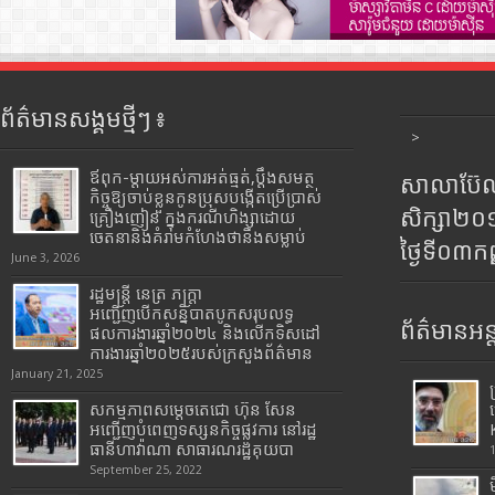
ព័ត៌មានសង្គមថ្មីៗ ៖
>
ឪពុក-ម្ដាយអស់ការអត់ធ្មត់,ប្ដឹងសមត្ថ
សាលាប៊ែលធ
កិច្ចឱ្យចាប់ខ្លួនកូនប្រុសបង្កើតប្រើប្រាស់
សិក្សា២
គ្រឿងញៀន ក្នុងករណីហិង្សាដោយ
ចេតនានិងគំរាមកំហែងថានឹងសម្លាប់
ថ្ងៃទី០៣ក
June 3, 2026
រដ្ឋមន្រ្តី​ នេត្រ​ ភក្ត្រា​
អញ្ជើញបើកសន្និបាតបូកសរុបលទ្ធ
ព័ត៌មានអន្
ផលការងារឆ្នាំ២០២៤ និងលើកទិសដៅ
ការងារឆ្នាំ២០២៥របស់​ក្រសួង​ព័ត៌មាន​
January 21, 2025
សកម្មភាពសម្តេចតេជោ ហ៊ុន សែន
អញ្ជើញបំពេញទស្សនកិច្ចផ្លូវការ នៅរដ្ឋ
ធានីហាវ៉ាណា សាធារណរដ្ឋគុយបា
September 25, 2022