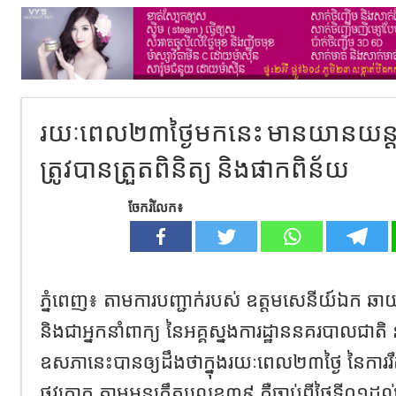
រយៈពេល២៣ថ្ងៃមកនេះ មានយានយន
ត្រូវបានត្រួតពិនិត្យ និងផាកពិន័យ
ចែករំលែក៖
ភ្នំពេញ៖ តាមការបញ្ជាក់របស់ ឧត្តមសេនីយ៍ឯក ឆា
និងជាអ្នកនាំពាក្យ នៃអគ្គស្នងការដ្ឋាននគរបាលជាតិ
ឧសភានេះបានឲ្យដឹងថាក្នុងរយៈពេល២៣ថ្ងៃ នៃការរឹត
ផ្លូវគោក តាមអនុក្រឹត្យលេខ៣៩ គឺចាប់ពីថ្ងៃទី០