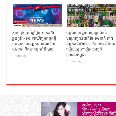
សូមប្រុងប្រយ័ត្នថ្ងៃនេះ! ករណី
អគ្គនាយកដ្ឋានអន្តោប្រវេសន៍
ឆ្លងកូវីដ-១៩ រកឃើញអ្នកឆ្លងថ្មី
បណ្ដេញជនជាតិថៃ ១៤នាក់ ពាក់
១០នាក់, មានអ្នកជាសះស្បើយ
ព័ន្ធករណីOnline Scams និងបទ
០៤នាក់ និងគ្មានអ្នកជំងឺស្លាប់
ល្មើសផ្សេងៗទៀត ចេញពី
ប្រទេសកម្ពុជា
1 hour ago
2 hours ago