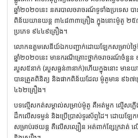
ឆ្នាំ២០២០នេះ នគរបាលចរាចរណ៍ទូទាំងប្រទេស បានត
ពិន័យយានយន្ត ៣៤៨៣៣គ្រឿង ក្នុងនោះម៉ូតូ ២៥៣
ប្រភេទ ៩៤៤៩គ្រឿង។
លោកឧត្តមសេនីយ៍ឯកបញ្ជាក់ដោយឡែកសម្រាប់ថ្
ឆ្នាំ២០២០នេះ មានករណីគ្រោះថ្នាក់ចរាចរណ៍ចំនួន 
របួស៥នាក់ (របួសធ្ងន់៣នាក់)ហើយក្នុងនោះ មានយា
បានត្រួតពិនិត្យ និងផាកពិន័យដែល ម៉ូតូមាន ៩៦៧គ
៤៦២គ្រឿង។
បទល្មើសកត់សម្គាល់សម្រាប់ម៉ូតូ គឺអត់មួក ល្មើសភ្ល
ដឹកលើសទម្ងន់ និងប្រើប្រាស់ទូរស័ព្ទដៃ។ ដោយឡែ
សម្រាប់រថយន្ត គឺលើសល្បឿន អត់ពាក់ខ្សែក្រវាត់ លើសទ
និងស្រវឹង។