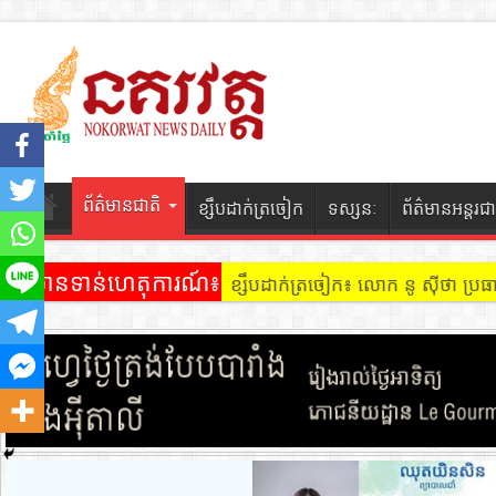
ព័ត៌មានជាតិ
ខ្សឹបដាក់ត្រចៀក
ទស្សនៈ
ព័ត៌មានអន្តរជា
ព័ត៌មានទាន់ហេតុការណ៍៖
ខ្សឹបដាក់ត្រចៀក ៖ អគារ Sky 31 នៅ