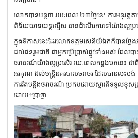
លោកបានបន្តថា រយៈពេល ២៣ថ្ងៃនេះ ការអនុវត្តតាមអនុក
ពិន័យយានយន្តល្មើស បានដំណើរការទៅយ៉ាងល្អប្រ
ក្នុងឱកាសនេះដែរលោកឧត្តមសេនីយ៍ឯកក៏បានថ្ល
ដល់ជនរួមជាតិ ជាអ្នកប្រើប្រាស់ផ្លូវទាំងអស់ ដែលប
ចរាចរណ៍យ៉ាងល្អប្រសើរ រយៈពេលកន្លងមកនេះ ជ
អរគុណ ដល់មន្រ្តីនគរបាលចរាចរ ដែលបានលះបង់ និង
ការរឹតបន្តឹងចរាចរណ៍ ប្រកបដោយស្មារតីទទួលខុសត
ដោយ÷ប្រាថ្នា