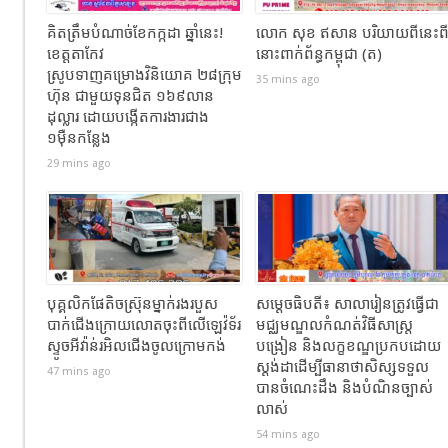
គិតត្រឹមបំណាច់ខែកក្កដា ឆ្នាំនេះ!
លោក សុខ ឥសាន បរិយាយពីនេះព
ខេត្តតាកែវ
នោះពាក់ព័ន្ធកម្ពុជា (ត)
ស្រូបទាញគម្រោងវិនិយោគ ២៨ក្រុម
35 mins ago
ហ៊ុន ជាមួយទុនជិត ១៦៩លាន
ដុល្លារ ដោយបង្កើតការងារជាង
១ម៉ឺនកន្លែង
29 mins ago
បុគ្គលិកផែតិចស្រ៊ុនម្នាក់រងរបួស
សម្ដេចធិបតី៖ សាលារៀនត្រូវធ្វើជា
បាក់ជេីងក្រោយលោតចុះពីលេីឡេវ៉ទ័រ
មជ្ឈមណ្ឌលកំណត់វិធីសាស្ត្រ
ស្ទូចអីវ៉ាន់រអិលជេីងចូលក្រោមកង់
បង្រៀន និងលក្ខខណ្ឌប្រកបដោយ
ស្តង់ដាដើម្បីធានាថាសិស្សទទួល
47 mins ago
បានចំណេះដឹង និងបំណិនច្បាស់
លាស់
54 mins ago