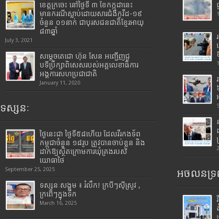
ខេត្តក្រចេះ នៅថ្ងៃទី ៣ ខែកក្កដានេះ
មានករណីស្លាប់ដោយសារជំងឺកូវីដ-១៩
ចំនួន ០១នាក់ ជាបុរសជនជាតិខ្មែរអាយុ
៨៣ឆ្នាំ
July 3, 2021
សម្តេចតេជោ ហ៊ុន សែន អញ្ជើញជួ
បទីប្រឹក្សាពិសេសរបស់អគ្គលេខាធិការ
អង្គការសហប្រជាជាតិ
January 11, 2020
ទស្សនៈ
ថ្ងៃនេះជា ថ្ងៃទី៥៨ហើយ ដែលវីរកងទ័ព
កម្ពុជាចំនួន ១៨រូប ត្រូវបានចាប់ខ្លួន និង
ដាក់ឱ្យស្ថិតក្រោមការឃុំគ្រងរបស់
យោធាថៃ
September 25, 2025
អចលនទ្រព
ទស្សនៈសង្គម ៖ រំលឹក! ក្របីៗស៊ីស្រូវ ,
ក្រពើៗក្នុងទឹក
March 16, 2025