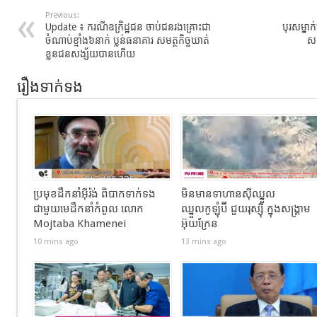
Previous:
Update ៖ ករណីឧក្រិដ្ឋជន ចាប់ជនរងគ្រោះជា
បុរសម្នា
ចំណាប់ខ្មាំង៦នាក់ ប្លន់ធនាគារ សមត្ថកិច្ចឃាត់
សន
ខ្លួនជនសង្ស័យបានហើយ
រឿងទាក់ទង
ប្រមុខដឹកនាំអ៊ីរ៉ង់ ពិបាកទាក់ទង
មិនមានទាហានស៊ីឈ្នួល
ជាមួយមេដឹកនាំកំពូល លោក
ឈ្នួលកូឡុំប៊ី ជួយរុស្ស៊ី ក្នុងសង្រ្គាម
Mojtaba Khamenei
អ៊ុយក្រែន
10 mins ago
13 mins ago