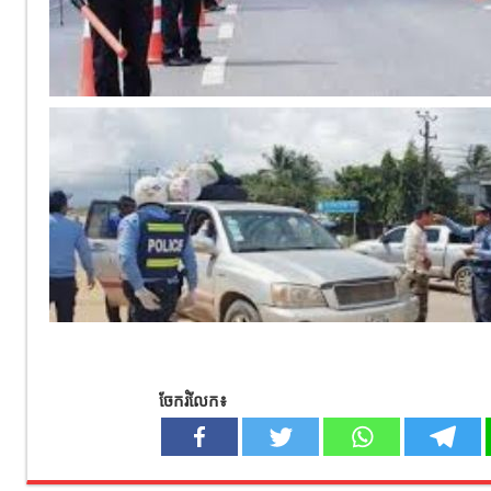
ចែករំលែក៖