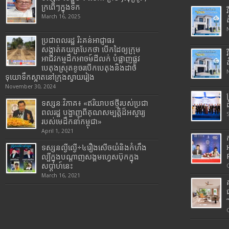
ក្រពើៗក្នុងទឹក
March 16, 2025
ប្រជាពលរដ្ឋ រិះគន់អាជ្ញាធរ
សង្កាត់គយត្របែកថា បើកដៃឲ្យក្រុម
អាជីវកម្មដឹកអាចម៍ដីលក់ បំផ្លាញផ្លូវ
បេតុងស្រុតខូចរបើកបេតុងនិងដាច់
ទុយោទឹកស្អាតនៅក្រុងស្វាយរៀង
November 30, 2024
ទស្សនៈវិភាគ៖ «ឥរិយាបថថ្មីរបស់ប្រជា
ពលរដ្ឋ បង្ហាញពីគុណសម្បត្តិដ៏អស្ចារ្យ
របស់មេដឹកនាំកម្ពុជា»
April 1, 2021
ទស្សនល្ងីល្ងើ÷៤រឿងសើចយំនិងកំហឹង
ល្បីក្នុងបណ្តាញសង្គមហ្វេសប៊ុកក្នុង
សប្តាហ៍នេះ
March 16, 2021