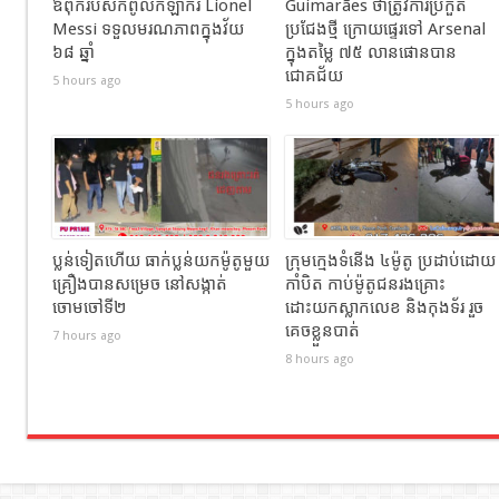
ឪពុករបស់កំពូលកីឡាករ Lionel
Guimarães ថាត្រូវការប្រកួត
Messi ទទួលមរណភាពក្នុងវ័យ
ប្រជែងថ្មី ក្រោយផ្ទេរទៅ Arsenal
៦៨ ឆ្នាំ
ក្នុងតម្លៃ ៧៥ លានផោនបាន
ជោគជ័យ
5 hours ago
5 hours ago
ប្លន់ទៀតហើយ ធាក់ប្លន់យកម៉ូតូមួយ
ក្រុមក្មេងទំនើង ៤ម៉ូតូ ប្រដាប់ដោយ
គ្រឿងបានសម្រេច នៅសង្កាត់
កាំបិត កាប់ម៉ូតូជនរងគ្រោះ
ចោមចៅទី២
ដោះយកស្លាកលេខ និងកុងទ័រ រួច
គេចខ្លួនបាត់
7 hours ago
8 hours ago