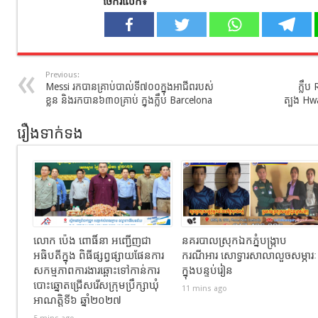
ចែករំលែក៖
Previous:
Messi​ រកបានគ្រាប់បាល់ទី៧០០ក្នុងអាជីពរបស់
ក្លឹប
ខ្លួន និងរកបាន៦៣០គ្រាប់ ក្នុងក្លឹប Barcelona
ត្បូង Hw
រឿងទាក់ទង
លោក ប៉េង ពោធិ៍នា អញ្ជើញជា
នគរបាលស្រុកឯកភ្នំបង្រ្កាប
អធិបតីក្នុង ពិធីផ្សព្វផ្សាយផែនការ
ករណីអារ សោទ្វារសាលាលួចសម្ភារៈ
សកម្មភាពការងារឆ្ពោះទៅកាន់ការ
ក្នុងបន្ទប់រៀន
បោះឆ្នោតជ្រើសរើសក្រុមប្រឹក្សាឃុំ
11 mins ago
អាណត្តិទី៦ ឆ្នាំ២០២៧