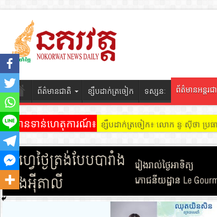
ព័ត៌មានអន្តរជា
ព័ត៌មានជាតិ
ខ្សឹបដាក់ត្រចៀក
ទស្សនៈ
ព័ត៌មានទាន់ហេតុការណ៍៖
ខ្សឹបដាក់ត្រចៀក ៖ អគារ Sky 31 នៅ