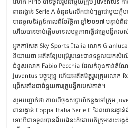
លោក
Pirlo
បានចូលរួមជាមួយក្រុម
Juventus
កាល
ពានរង្វាន់
Serie
A
ចំនួន៤
លើកជាប់ៗគ្នាជាមួយ
ក្លឹ
បានចូលនិវត្តន៍កាល
ពី
ខែវិច្ឆិកា
ឆ្នាំ
២០១៧ បន្ទាប់ពីជា
ហើយបានចាប់ផ្តើមមានសមត្ថភាព
ធ្វើជា
គ្រូបង្វឹករប
អ្នកកាសែត
Sky Sports Italia
លោក
Gianluca
និយាយថា
អ
តីតខ្សែបម្រើរូបនេះបានទទួលយកសំ
ជំនួស
លោក
Fabio
Pecchia
ដែលកំពុងកាន់
តំណ
Juventus
បច្ចុប្បន្ន
ហើយអតីតមិត្តរួមក្រុម
លោក
R
ជ្រើសតាំងជា
ជំនួយការគ្រូបង្វឹករបស់គាត់។
សូមបញ្ជាក់ថា
កាលពីចុងសប្តាហ៍
កន្លងទៅ
ក្រុម
Juv
ពានរង្វាន់
Coppa
Italia
Serie
C
ដែល
ពានរង្វាន់
ដ
ទោះបីជាទទួលបានជ័យជំនះក៏ដោយក៏ក្រុមសេះបង្ក