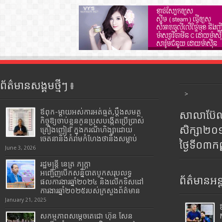
ព័ត៌មានសង្គមថ្មីៗ ៖
>
ឪពុក-ម្ដាយអស់ការអត់ធ្មត់,ប្ដឹងសមត្ថ
សាលាប៊ែលធ
កិច្ចឱ្យចាប់ខ្លួនកូនប្រុសបង្កើតប្រើប្រាស់
សិក្សា២
គ្រឿងញៀន ក្នុងករណីហិង្សាដោយ
ចេតនានិងគំរាមកំហែងថានឹងសម្លាប់
ថ្ងៃទី០៣ក
June 3, 2026
រដ្ឋមន្រ្តី​ នេត្រ​ ភក្ត្រា​
អញ្ជើញបើកសន្និបាតបូកសរុបលទ្ធ
ព័ត៌មានអន្
ផលការងារឆ្នាំ២០២៤ និងលើកទិសដៅ
ការងារឆ្នាំ២០២៥របស់​ក្រសួង​ព័ត៌មាន​
January 21, 2025
សកម្មភាពសម្តេចតេជោ ហ៊ុន សែន