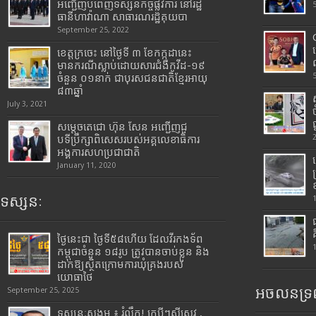
អញ្ជើញបំពេញទស្សនកិច្ចផ្លូវការ នៅរដ្ឋ
ធានីហាវ៉ាណា សាធារណរដ្ឋគុយបា
September 25, 2022
ខេត្តក្រចេះ នៅថ្ងៃទី ៣ ខែកក្កដានេះ
មានករណីស្លាប់ដោយសារជំងឺកូវីដ-១៩
ចំនួន ០១នាក់ ជាបុរសជនជាតិខ្មែរអាយុ
៨៣ឆ្នាំ
July 3, 2021
សម្តេចតេជោ ហ៊ុន សែន អញ្ជើញជួ
បទីប្រឹក្សាពិសេសរបស់អគ្គលេខាធិការ
អង្គការសហប្រជាជាតិ
January 11, 2020
ទស្សនៈ
ថ្ងៃនេះជា ថ្ងៃទី៥៨ហើយ ដែលវីរកងទ័ព
កម្ពុជាចំនួន ១៨រូប ត្រូវបានចាប់ខ្លួន និង
ដាក់ឱ្យស្ថិតក្រោមការឃុំគ្រងរបស់
យោធាថៃ
អចលនទ្រព
September 25, 2025
ទស្សនៈសង្គម ៖ រំលឹក! ក្របីៗស៊ីស្រូវ ,