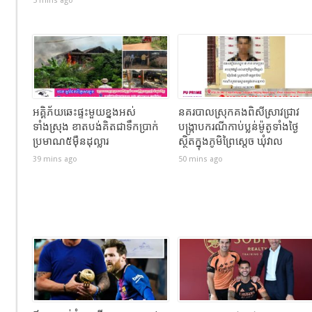
5 mins ago
អគ្គិភ័យឆេះផ្ទះមួយខ្នងអស់
នគរបាលស្រុកគងពិសីស្រាវជ្រាវ
ទាំងស្រុង ខាតបង់គិតជាទឹកប្រាក់
បង្ក្រាបករណីកាប់ប្លន់ម៉ូតូទាំងថ្ងៃ
ប្រមាណ៥ម៉ឺនដុល្លារ
ស្ថិតក្នុងភូមិព្រៃស្ដេច ឃុំវាល
39 mins ago
50 mins ago