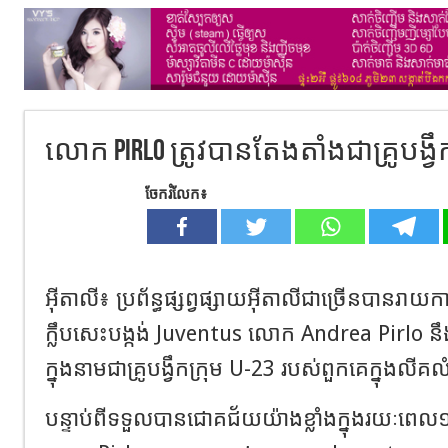
លោក Pirlo ត្រូវបានតែងតាំងជាគ្រូបង្វឹក
ចែករំលែក៖
អុីតាលី៖
ប្រព័ន្ធផ្សព្វផ្សាយអុី
តាលីជាច្រើនបានរាយក
ក្លឹបសេះបង្កង់
Juventus
លោក
Andrea
Pirlo
នឹ
ក្នុងនាមជាគ្រូបង្វឹកក្រុម
U-23
របស់ពួកគេក្នុងលីគលំ
បន្ទាប់ពីទទួ
លបានជោគជ័យយ៉ាងខ្លាំងក្នុងរយៈពេល