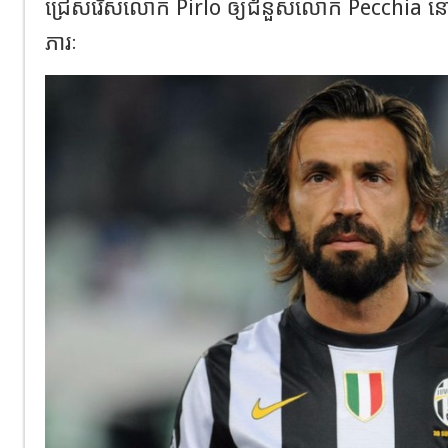
ជ្រើសរើស
លោក
Pirlo
ឲ្យជំនួសលោក
Pecchia
នៅ
ភារៈ