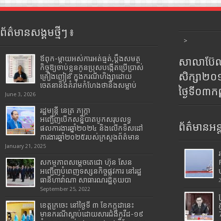
ព័ត៌មានសង្គមថ្មីៗ ៖
>
ឪពុក-ម្ដាយអស់ការអត់ធ្មត់,ប្ដឹងសមត្ថ
សាលាប៊ែលធ
កិច្ចឱ្យចាប់ខ្លួនកូនប្រុសបង្កើតប្រើប្រាស់
សិក្សា២
គ្រឿងញៀន ក្នុងករណីហិង្សាដោយ
ចេតនានិងគំរាមកំហែងថានឹងសម្លាប់
ថ្ងៃទី០៣ក
June 3, 2026
រដ្ឋមន្រ្តី​ នេត្រ​ ភក្ត្រា​
អញ្ជើញបើកសន្និបាតបូកសរុបលទ្ធ
ព័ត៌មានអន្
ផលការងារឆ្នាំ២០២៤ និងលើកទិសដៅ
ការងារឆ្នាំ២០២៥របស់​ក្រសួង​ព័ត៌មាន​
January 21, 2025
សកម្មភាពសម្តេចតេជោ ហ៊ុន សែន
អញ្ជើញបំពេញទស្សនកិច្ចផ្លូវការ នៅរដ្ឋ
ធានីហាវ៉ាណា សាធារណរដ្ឋគុយបា
September 25, 2022
ខេត្តក្រចេះ នៅថ្ងៃទី ៣ ខែកក្កដានេះ
មានករណីស្លាប់ដោយសារជំងឺកូវីដ-១៩
7