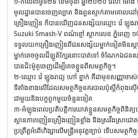
១-កាលពីថ្ងៃទី២៩ ខែមិថុនា ឆ្នាំ២០២០ វេលា ម៉
មូលដ្ឋានបានចេញល្បាត និងពួនស្ទាក់តាមគោលដៅធ្ល
គ្រឿងញៀន ក៏បានឃើញជនសង្ស័យឈ្មោះ វ៉េ ឡុងរាជ ហ
Suzuki Smash-V ពណ៌ខ្មៅ ស្លាកលេខ ភ្នំពេញ 
ទទួលយកគ្រឿងញៀនពីជនសង្ស័យម្នាក់ទៀតមិនស្គា
ម្នាក់គេចចូលដីឡូត៍ក្បែរនោះបាត់ទៅ ចំណែកឯជនសង
បានជិះម៉ូតូចេញដើម្បីគេចខ្លួនពីសមត្ថកិច្ច។
២-ឈ្មោះ វ៉េ ឡូងរាជ្យ ហៅ ខ្នាក់ គឺជាមុខសញ្ញាច
ទីតាំងខាងលើដែលសមត្ថកិច្ចនគរបាលប៉ុស្តិ៍កំពុងស៊ើប
ជាមួយនិងបក្ខពួកមួយចំនួនទៀត
៣-អំឡុងពេលប្រតិបត្តិការឃាត់ខ្លួនសមត្ថកិច្ចពិនិត
ស្ថានភាពញៀនគ្រឿងញៀនខ្លាំង និងស្រវឹងស្រាជោគ
ប្រព្រឹត្តអំពើហិង្សាលើមន្ត្រីអនុវត្តច្បាប់ ទើបសមត្ថកិ