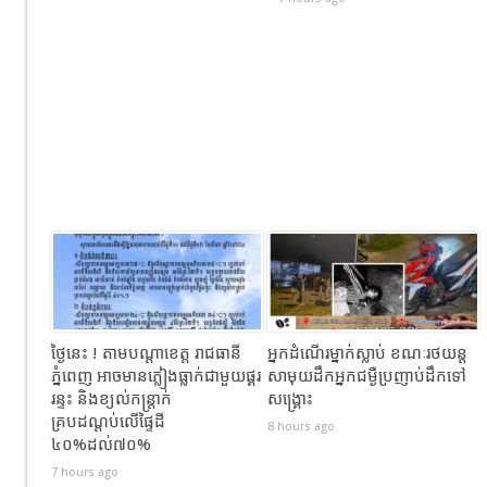
ថ្ងៃនេះ ! តាមបណ្តាខេត្ត រាជធានី
អ្នកដំណេីរម្នាក់ស្លាប់​ ខណៈ​រថយន្ត
ភ្នំពេញ អាចមានភ្លៀងធ្លាក់ជាមួយផ្គរ
សាមុយដឹកអ្នកជម្ងឺប្រញាប់ដឹកទៅ
រន្ទះ និងខ្យល់កន្ត្រាក់
សង្គ្រោះ
គ្របដណ្តប់លើផ្ទៃដី
8 hours ago
៤០%ដល់៧០%
7 hours ago