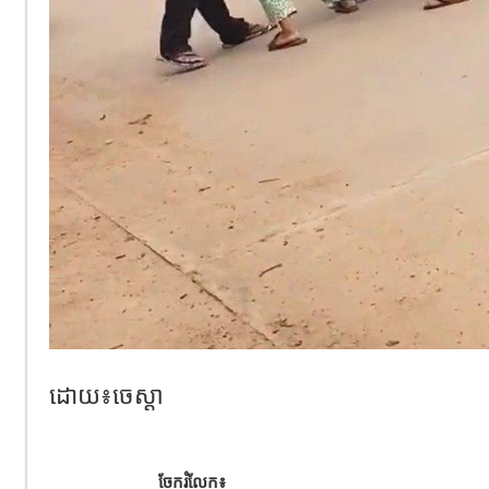
ដោយ៖ចេស្ដា
ចែករំលែក៖