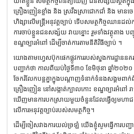
ឃាត់ខ្លួន សមត្ថកិច្ចពិនិត្យឃើញ ជនសង្ស័យស្ថិតក
គ្រឿងញៀនខ្លាំង និង ស្រវឹងស្រាជោកជាំ និង មានចេតន
ហិង្សាលើមន្ត្រីអនុវត្តច្បាប់ ទើបសមត្ថកិច្ចឈានដល់ក
ការចាប់ខ្លួនជនសង្ស័យ វាយខ្នោះ រួមទាំងវត្ថុតាង 
ខណ្ឌច្បារអំពៅ ដើម្បីចាត់ការតាមនីតិវិធីច្បាប់ ។
យោងតាមហ្វេសប៊ុកផេកផ្លូវការរបស់ស្នងការដ្ឋាននគ
បញ្ជាក់ថា កាលពីយប់ថ្ងៃទី៣០ ខែមិថុនា ឆ្នាំ២០
ចែករំលែកបន្តគ្នាក្នុងបណ្ដាញទំនាក់ទំនងសង្គមពាក់ព័
គ្រឿងញៀន នៅសង្កាត់ក្បាលកោះ ខណ្ឌច្បារអំពៅ រាជធ
ឃើញមានការបកស្រាយមួយចំនួនដែលធ្វើឲ្យមហាជ
លើការអនុវត្តច្បាប់របស់សមត្ថកិច្ច។
ដើម្បីចៀសវាងការយល់ច្រឡំ យើងខ្ញុំសូមធ្វើការបញ្ជ