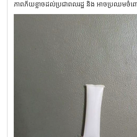
ភាពភ័យខ្លាចដល់ប្រជាពលរដ្ឋ និង អាចប្រឈមចំពោ