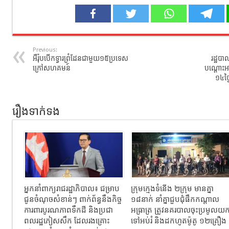
Previous:
អឺរ៉ុប​បើកទ្វារព្រំដែនជាមួយ​១៥ប្រទេស
រដ្ឋប
ក្រៅសហគមន៍​
បណ្តោះអ
១៤ថ្
រឿងទាក់ទង
អ្នកនាំពាក្យ​រាជរដ្ឋាភិបាល​៖​ ជម្រាប​
ក្រុមក្មេងទំនើង ២ក្រុម មានគ្នា
ជូន​ចំណុចសំខាន់ៗ ពាក់ព័ន្ធនឹងកិច្ច
១៨នាក់ នាំគ្នាជួបជុំផឹកកណ្ដាល
ការពារបូរណភាពទឹកដី និងប្រជា
អធ្រាត្រ ត្រូវនគរបាលចុះប្រមូលយ
ពលរដ្ឋភៀសសឹក ដែលរងគ្រោះ
ទៅអប់រំ និងដកហូតម៉ូតូ ១២គ្រឿង