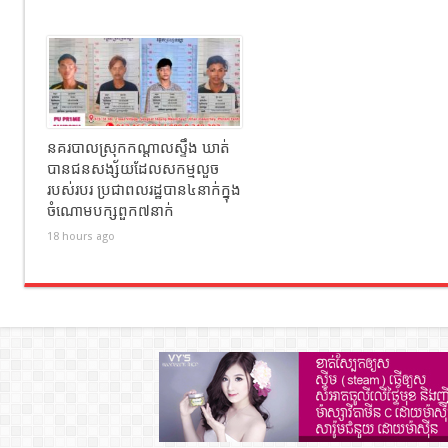
នគរបាលស្រុកកណ្ដាលស្ទឹង ឃាត់
បានជនសង្ស័យដែលសកម្មលួច
របស់របរ ប្រជាពលរដ្ឋបាន៤នាក់ក្នុង
ចំណោមបក្សពួក៧នាក់
18 hours ago