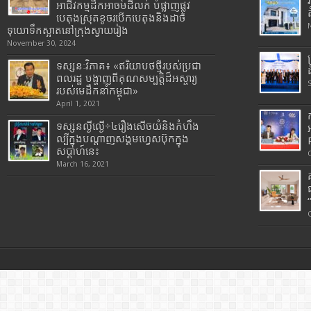
អាជីវកម្មដឹកអាចម៍ដីលក់ បំផ្លាញផ្លូវ
បេតុងស្រុតខូចរបើកបេតុងនិងដាច់
ទុយោទឹកស្អាតនៅក្រុងស្វាយរៀង
November 30, 2024
ទស្សនៈវិភាគ៖ «ឥរិយាបថថ្មីរបស់ប្រជា
ពលរដ្ឋ បង្ហាញពីគុណសម្បត្តិដ៏អស្ចារ្យ
របស់មេដឹកនាំកម្ពុជា»
April 1, 2021
ទស្សនល្ងីល្ងើ÷៤រឿងសើចយំនិងកំហឹង
ល្បីក្នុងបណ្តាញសង្គមហ្វេសប៊ុកក្នុង
សប្តាហ៍នេះ
March 16, 2021