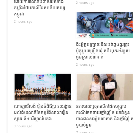
ដោយការរំលោភបំពានរបស់កង
2 hours ago
កម្លាំងថៃមកលើដែនអធិបតេយ្យ
កម្ពុជា
2 hours ago
ជិះម៉ូតូបញ្ច្រាសទិសបត់ឆ្លងផ្លូវត្រូវ
ម៉ូតូមួយគ្រឿងទៀតជិះបុករងរបួស
ធ្ងន់ស្រាល៣នាក់
2 hours ago
ណាហ្គាវើលដ៍ រៀបចំពិធីប្រគល់រង្វាន់
នគរបាលស្រុកលើកដែកបង្ក្រាប
ដល់ជ័យលាភីនៃកម្មវិធីសាលារៀន
ករណីចែកចាយថ្នាំញៀន ឃាត់ខ្លួន
ស្អាត និងបរិស្ថានបៃតង
បានជនសង្ស័យ៣នាក់ និងថ្នាំញៀ
មួយចំនួន
3 hours ago
7 hours ago