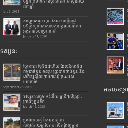
ចំនួន ០១នាក់ ជាបុរសជនជាតិខ្មែរអាយុ
៨៣ឆ្នាំ
July 3, 2021
សម្តេចតេជោ ហ៊ុន សែន អញ្ជើញជួ
បទីប្រឹក្សាពិសេសរបស់អគ្គលេខាធិការ
អង្គការសហប្រជាជាតិ
January 11, 2020
ទស្សនៈ
ថ្ងៃនេះជា ថ្ងៃទី៥៨ហើយ ដែលវីរកងទ័ព
កម្ពុជាចំនួន ១៨រូប ត្រូវបានចាប់ខ្លួន និង
ដាក់ឱ្យស្ថិតក្រោមការឃុំគ្រងរបស់
យោធាថៃ
September 25, 2025
អចលនទ្រព
ទស្សនៈសង្គម ៖ រំលឹក! ក្របីៗស៊ីស្រូវ ,
ក្រពើៗក្នុងទឹក
March 16, 2025
ប្រជាពលរដ្ឋ រិះគន់អាជ្ញាធរ
សង្កាត់គយត្របែកថា បើកដៃឲ្យក្រុម