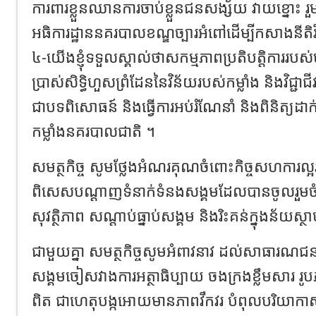
ការពារខ្លួនឈានការចាប់ខ្លួនជនសង្ស័យ វាយខ្នោះ រួម
អធិការដ្ឋាននគរបាលខណ្ឌច្បារអំពៅដើម្បីកសាងនីតិវិ
៤-យើងខ្ញុំទទួលស្គាល់ថាសកម្មភាពប្រតិបត្តិការរបស់មន្ត
ប្រាស់សិទ្ធិហួសព្រំដែននៃវិន័យរបស់កម្លាំង និងវិជ្ជាជីវ
ជាបទពិសោធន៍ និងធ្វើការអប់រំណែនាំ និងពិនិត្យដ
កម្លាំងនគរបាលជាតិ ។
សមត្ថកិច្ច សូមថ្លែងអំណរគុណចំពោះកិច្ចសហការ
ពិសេសបណ្ដាញទំនាក់ទំនងសង្គមដែលបានចូលរួមចំណ
សុវត្ថិភាព សណ្តាប់ធ្នាប់សង្គម និងរិះគន់ក្នុងន័យស្ថ
ជាមួយគ្នា សមត្ថកិច្ចសូមអំពាវនាវ ដល់សាធារណ
សង្គមចៀសវាងការអត្ថាធិប្បាយ ចងក្រងខ្លឹមសារ រូ
ពិត ជាហេតុបង្កអោយមានភាពវឹកវរ បំពុលបរិយាក