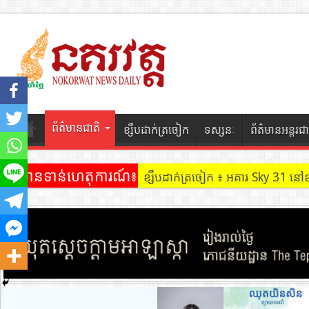
ព័ត៌មានជាតិ
ខ្សឹបដាក់ត្រចៀក
ទស្សនៈ
ព័ត៌មានអន្តរជា
ព័ត៌មានទាន់ហេតុការណ៍៖
ខ្សឹបដាក់ត្រចៀក ៖ ដល់ករ ! ឈ្មួញដ