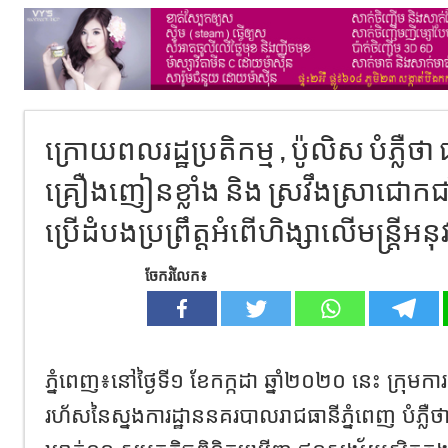
ក្រោយពលរដ្ឋប្រតិកម្ម , ប៉ូលិស បំភ្
គ្រឿងញៀនខ្លាំង និង ស្រវឹងស្រាជោ
ប្រើដំបងប្រព្រឹត្តអំពើហិង្សាលើមន្ត្រីអនុវត
ចែករំលែក៖
ភ្នំពេញ៖នៅថ្ងៃទី១ ខែកក្កដា ឆ្នាំ២០២០ នេះ ក្រុមការ
រហ័សនៃស្នងការដ្ឋាននគរបាលរាជធានីភ្នំពេញ បំភ្លឺថា