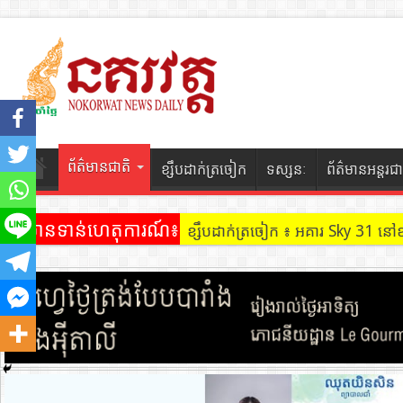
ព័ត៌មានជាតិ
ខ្សឹបដាក់ត្រចៀក
ទស្សនៈ
ព័ត៌មានអន្តរជា
ព័ត៌មានទាន់ហេតុការណ៍៖
ខ្សឹបដាក់ត្រចៀក ៖ អគារ Sky 31 នៅ