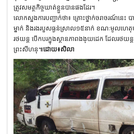
ត្រូវសមត្ថកិច្ចឃាត់ខ្លួនបានផងដែរ។
លោកស្នងការបញ្ជាក់ថា៖ គ្រោះថ្នាក់ចរាចរណ៍នេះ ប
ម្នាក់ និងរងរបួសធ្ងន់ស្រាល១៥នាក់ ខណៈមូលហេត
រថយន្ត បើកបរក្នុងស្ថានភាពងងុយដេក ដែលរថយន្ដន
ព្រះសីហនុ៕
ដោយ៖សិលា