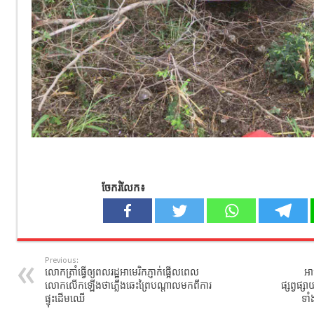
ចែករំលែក៖
Previous:
លោកត្រាំធ្វើឲ្យពលរដ្ឋអាមេរិកភ្ញាក់ផ្អើលពេល
អាជ
លោកលើកឡើងថាភ្លើងឆេះព្រៃបណ្តាលមកពីការ
ផ្សព្វផ្
ផ្ទុះដើមឈើ
ទាំ