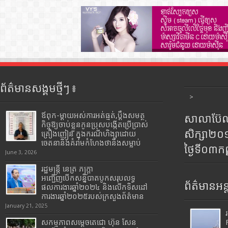
ព័ត៌មានសង្គមថ្មីៗ ៖
>
ឪពុក-ម្ដាយអស់ការអត់ធ្មត់,ប្ដឹងសមត្ថ
សាលាប៊ែលធ
កិច្ចឱ្យចាប់ខ្លួនកូនប្រុសបង្កើតប្រើប្រាស់
សិក្សា២
គ្រឿងញៀន ក្នុងករណីហិង្សាដោយ
ចេតនានិងគំរាមកំហែងថានឹងសម្លាប់
ថ្ងៃទី០៣ក
June 3, 2026
រដ្ឋមន្រ្តី​ នេត្រ​ ភក្ត្រា​
អញ្ជើញបើកសន្និបាតបូកសរុបលទ្ធ
ព័ត៌មានអន្
ផលការងារឆ្នាំ២០២៤ និងលើកទិសដៅ
ការងារឆ្នាំ២០២៥របស់​ក្រសួង​ព័ត៌មាន​
January 21, 2025
សកម្មភាពសម្តេចតេជោ ហ៊ុន សែន