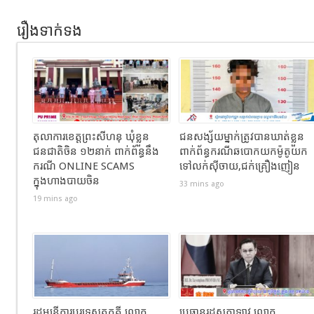
រឿងទាក់ទង
តុលាការខេត្តព្រះសីហនុ ឃុំខ្លួន
ជនសង្ស័យម្នាក់ត្រូវបានឃាត់ខ្លួន
ជនជាតិចិន ១២នាក់ ពាក់ព័ន្ធនឹង
ពាក់ព័ន្ធករណីឆបោកយកម៉ូតូយក
ករណី ONLINE SCAMS
ទៅលក់ស៊ីចាយ,ជក់គ្រឿងញៀន
ក្នុងហាងបាយចិន
33 mins ago
19 mins ago
រដ្ឋមន្រ្តីការបរទេសតួកគី លោក
ប្រធានរដ្ឋសភាឡាវ លោក