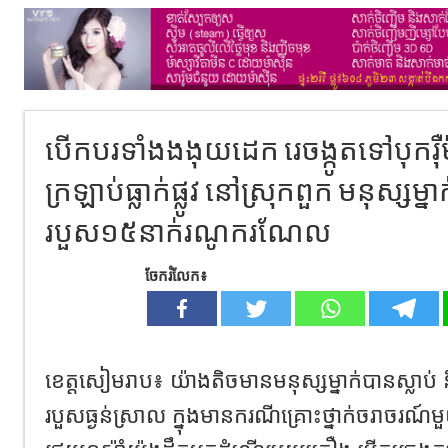
បើកបរទាំងងងុយដេក រេចង្កូតទៅបុករ៉
ក្រឡាប់ធ្លាក់ផ្លូវ នៅស្រុកពួក មនុស្សម្នា
របួស១៥នាក់រណូករណែល
ចែករំលែក៖
ខេត្តសៀមរាប៖ យ៉ាងតិចមានមនុស្សម្នាក់បានស្លាប
របួសធ្ងន់ស្រាល ក្នុងមានករណីគ្រោះថ្នាក់ចរាច