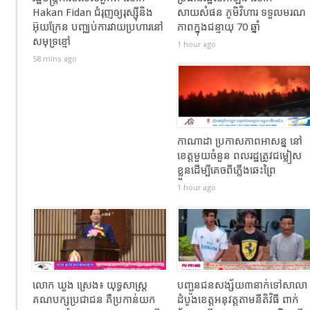
Hakan Fidan ជំរុញឲ្យរុស្ស៊ីនិង
សាយសំផន ភូមិវិហារ ទទួលមរណ
អ៊ុយក្រែន បញ្ឈប់ការវាយប្រហារនៅ
ភាពក្នុងជន្មាយុ 70 ឆ្នាំ
សមុទ្រខ្មៅ
1 hour ago
58 mins ago
កាណាដា ប្រកាសភាពអាសន្ន នៅ
ខេត្តមួយចំនួន ពលរដ្ឋត្រូវជម្លៀស
ខ្លួនដើម្បីគេចពីភ្លើងឆេះព្រៃ
1 hour ago
លោក ឃួង ស្រេង៖ យុទ្ធសាស្ត្រ
បញ្ជូនជនសង្ស័យ៣នាក់ទៅសាលា
គណបក្សប្រជាជន គឺប្រកាន់យក
ដំបូងខេត្តឣនុវត្តតាមនីតិវិធី ពាក់