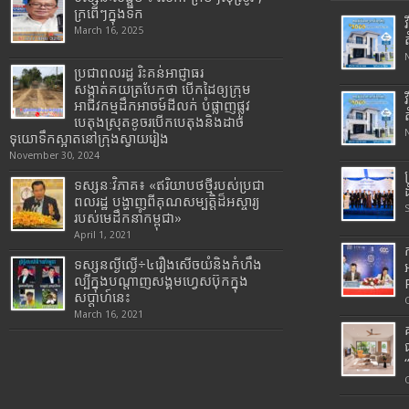
ក្រពើៗក្នុងទឹក
March 16, 2025
ប្រជាពលរដ្ឋ រិះគន់អាជ្ញាធរ
សង្កាត់គយត្របែកថា បើកដៃឲ្យក្រុម
អាជីវកម្មដឹកអាចម៍ដីលក់ បំផ្លាញផ្លូវ
បេតុងស្រុតខូចរបើកបេតុងនិងដាច់
ទុយោទឹកស្អាតនៅក្រុងស្វាយរៀង
November 30, 2024
ទស្សនៈវិភាគ៖ «ឥរិយាបថថ្មីរបស់ប្រជា
ពលរដ្ឋ បង្ហាញពីគុណសម្បត្តិដ៏អស្ចារ្យ
របស់មេដឹកនាំកម្ពុជា»
April 1, 2021
ទស្សនល្ងីល្ងើ÷៤រឿងសើចយំនិងកំហឹង
ល្បីក្នុងបណ្តាញសង្គមហ្វេសប៊ុកក្នុង
សប្តាហ៍នេះ
March 16, 2021