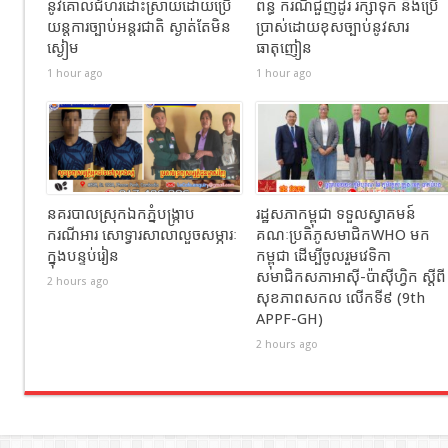
នូវគោលជំហរដោះស្រាយដោយប្រើ
ព័ន្ធ ករណីជួញដូរ រក្សាទុក និងប្រើ
យន្តការច្បាប់អន្តរជាតិ ស្ងាត់តែមិន
ប្រាស់ដោយខុសច្បាប់នូវសារ
ស្ងៀម
ធាតុញៀន
1 hour ago
1 hour ago
នគរបាលស្រុកឯកភ្នំបង្រ្កាប
រដ្ឋសភាកម្ពុជា ទទួលស្វាគមន៍
ករណីអារ សោទ្វារសាលាលួចសម្ភារៈ
គណៈប្រតិភូសមាជិកWHO មក
ក្នុងបន្ទប់រៀន
កម្ពុជា ដើម្បីចូលរួមវេទិកា
សមាជិកសភាអាស៊ី-ប៉ាស៊ីហ្វិក ស្តីពី
2 hours ago
សុខភាពសកល លើកទី៩ (9th
APPF-GH)
2 hours ago