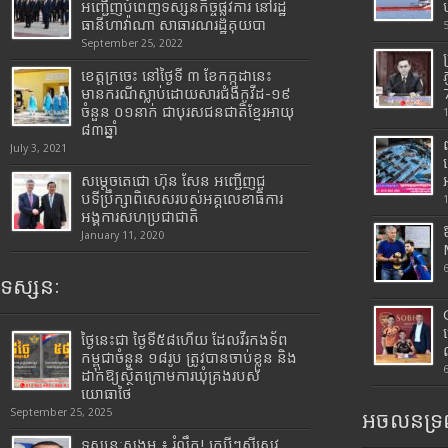
អញ្ជើញបំពេញទស្សនកិច្ចផ្លូវការ នៅរដ្ឋ
ធានីហាវ៉ាណា សាធារណរដ្ឋគុយបា
September 25, 2022
ខេត្តក្រចេះ នៅថ្ងៃទី ៣ ខែកក្កដានេះ
មានករណីស្លាប់ដោយសារជំងឺកូវីដ-១៩
7
ចំនួន ០១នាក់ ជាបុរសជនជាតិខ្មែរអាយុ
៨៣ឆ្នាំ
July 3, 2021
សម្តេចតេជោ ហ៊ុន សែន អញ្ជើញជួ
បទីប្រឹក្សាពិសេសរបស់អគ្គលេខាធិការ
អង្គការសហប្រជាជាតិ
January 11, 2020
ទស្សនៈ
ថ្ងៃនេះជា ថ្ងៃទី៥៨ហើយ ដែលវីរកងទ័ព
កម្ពុជាចំនួន ១៨រូប ត្រូវបានចាប់ខ្លួន និង
ដាក់ឱ្យស្ថិតក្រោមការឃុំគ្រងរបស់
យោធាថៃ
September 25, 2025
អចលនទ្រព
ទស្សនៈសង្គម ៖ រំលឹក! ក្របីៗស៊ីស្រូវ ,