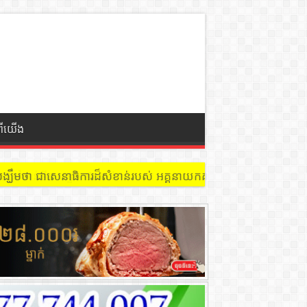
ពីយើង
 នៅជាន់ទី៩ បន្ទប់ ៩០២ !