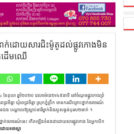
់២នាក់ដោយសារជិះម៉ូតូដល់ផ្លូវកោងមិន
ុកដើមឈើ
 ខែតុលា ឆ្នាំ២០២០ វេលាម៉ោង២៖៤៥នាទី នៅចំណុចផ្លូវកោងព្រំ
ពេជ្រចិន្តា ឃុំពេជ្រចិន្តា ស្រុកភ្នំព្រឹក មានករណីគ្រោះថ្នាក់ចរាចរណ៍
ង បណ្តាលឱ្យស្លាប់នារីម្នាក់និងរបួសធ្ងន់បុរស២នាក់ ។
នាក់ចរាចរណ៍នេះ កើតឡើងទំនងជាដោយសារផ្លូវកោង តែអ្នកបើក
ដោយ៖ចេស្តា