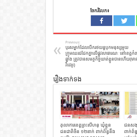
ចែករំលែក៖
Previous:
បុរសម្នាក់ដែលបើករថយន្តបុកមនុស្សមួយ
ក្រុមឈរជជែកគ្នាលើផ្លូវសាធារណៈ នៅខេត្តកំព
ឆ្នាំង ត្រូវបានសមត្ថកិច្ចឃាត់ខ្លួនបានហើយ(មា
វីដេអូ)
រឿងទាក់ទង
តុលាការខេត្តព្រះសីហនុ ឃុំខ្លួន
ជនសង្ស័
ជនជាតិចិន ១២នាក់ ពាក់ព័ន្ធនឹង
ពាក់ព័