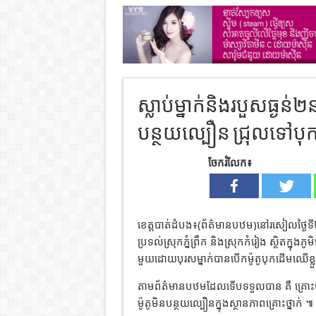
ស្លាប់ម្នាក់និងរបួសធ្ងន
បន្ថយល្បឿន ជ្រុលទៅប
ចែករំលែក៖
ខេត្តបាត់ដំបង៖(ព័ត៌មានបឋម)នៅរសៀលថ្ងៃទី៤
ប្រទល់ស្រុកភ្នំព្រឹក និងស្រុកកំរៀង ស្ថិតក្នុងភូមិ
មួយដោយបុរសម្នាក់បានបើកម៉ូតូបុកដើមឈើខ្លួនឯ
តាមព័ត៌មានបឋមដែលទើបទទួលបាន គឺ គ្រោះថ្
ម៉ូតូមិនបន្ថយល្បឿនក្នុងស្ថានភាពគ្រោះថ្នាក់ ៕