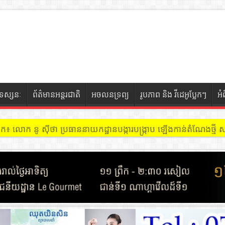
ទស្សនៈ
ព័ត៌មានអន្តរជាតិ
អចលនទ្រព្យ
រូបភាព និង វីដេអូប្លែកៗ
អំ
ចៀក ៖ អគារ Sky 31 នៅខណ្ឌទួលគោក មានអ្នកជួលបន្ទប់បើកល្បែងសុីសង