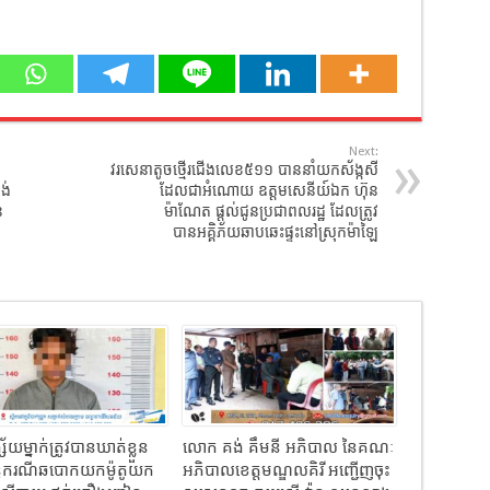
Next:
វរសេនាតូចថ្មើរជើងលេខ៥១១ បាននាំយកស័ង្កសី
ង់
ដែលជាអំណោយ ឧត្តមសេនីយ៍ឯក ហ៊ុន
ន
ម៉ាណែត ផ្តល់ជូនប្រជាពលរដ្ឋ ដែលត្រូវ
បានឣគ្គិភ័យឆាបឆេះផ្ទះនៅស្រុកម៉ាឡៃ
យម្នាក់ត្រូវបានឃាត់ខ្លួន
លោក គង់ គឹមនី អភិបាល នៃគណៈ
ន្ធករណីឆបោកយកម៉ូតូយក
អភិបាលខេត្តមណ្ឌលគិរី អញ្ជើញចុះ