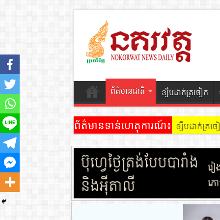
ព័ត៌មានជាតិ
ខ្សឹបដាក់ត្រចៀក
ព័ត៌មានទាន់ហេតុការណ៍៖
ខ្សឹបដាក់ត្រ