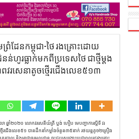
មព្រំដែនកម្ពុជា-ថៃ រងគ្រោះដោយ
ំនន់ហូរធ្លាក់មកពីប្រទេសថៃ ជាថ្មីម្ដង
្គភាពវរសេនាតូចថ្មើរជើងលេខ៥១៣
លា ឆ្នាំ២០២០ លោកវរសេនីយ៍ត្រី ប្លង់ ហឿប មេបញ្ជាការស្តីទី វរ
រជើងលេខ៥១ បានដឹកនាំកម្លាំងចំនួន៣៥នាក់ រថយន្តតូច២គ្រឿង
គរបាល និងអាជ្ញាធរមូលដ្ឋាន ចុះជួយសង្គ្រោះប្រជាពលរដ្ឋរងគ្រោះ