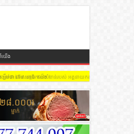
ពីយើង
 នៅជាន់ទី៩ បន្ទប់ ៩០២ !