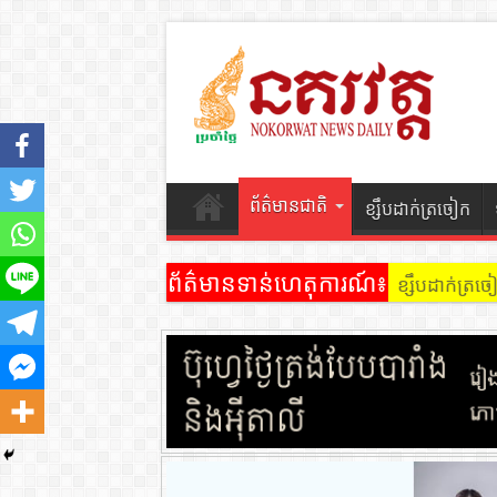
ព័ត៌មានជាតិ
ខ្សឹបដាក់ត្រចៀក
ព័ត៌មានទាន់ហេតុការណ៍៖
ខ្សឹបដាក់ត្រ