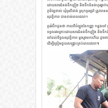
ដោយសារជំនន់ទឹកភ្លៀង និងទឹកជំនន់ហូរធ្លាក់
ភូមិវត្តចាស់ ឃុំអូរបីជាន់ ស្រុកអូរជ្រៅ ត្រូ
សុវត្ថិភាព បានទាន់ពេលវេលា។
គួររំលឹកជូនថា កាលពីអំឡុងខែកញ្ញា កន្លងទ
ទទួលរងគ្រោះដោយសារជំនន់ទឹកភ្លៀង និងទឹកជំន
ទៅដល់ទីទួលសុវត្ថិភាព ម្ដងរួចមកហើយ ដូចព
ដើម្បីត្រៀមជួយសង្គ្រោះគ្រប់ពេលវេលា៕