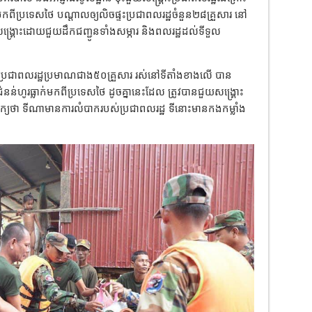
មកពីប្រទេសថៃ បណ្តាលឲ្យលិចផ្ទះប្រជាពលរដ្ឋចំនួន២៨គ្រួសារ នៅ
វបានសង្គ្រោះដោយជួយដឹកជញ្ជូនទាំងសម្ភារ និងពលរដ្ឋដល់ទីទួល
ៅ ប្រជាពលរដ្ឋប្រមាណជាង៥០គ្រួសារ រស់នៅទីតាំងខាងលើ បាន
ន់ហូរធ្លាក់មកពីប្រទេសថៃ ដូចគ្នានេះដែល ត្រូវបានជួយសង្គ្រោះ
ាក្យថា ទីណាមានការលំបាករបស់ប្រជាពលរដ្ឋ ទីនោះមានកងកម្លាំង