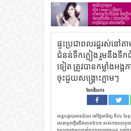
ផ្ទះប្រជាពលរដ្ឋរស់នៅតា
ជំនន់ទឹកភ្លៀង រួមនឹងទឹកជ
ទៀត ត្រូវបានកម្លាំងអង
ចុះជួយសង្គ្រោះភ្លាមៗ
ចែករំលែក៖
ខេត្តបន្ទាយមានជ័យ៖ នៅថ្ងៃអាទិត្យ ទី០៤ ខែតុ
សេនាតូចថ្មើរជើងលេខ៥១៣ របស់កងពលតូចថ្មើ
សហការជាមួយកម្លាំងកងរាជអាវុធហត្ថ កម្លាំងន