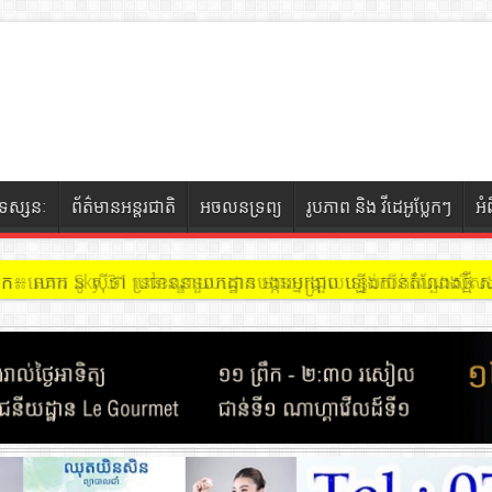
ទស្សនៈ
ព័ត៌មានអន្តរជាតិ
អចលនទ្រព្យ
រូបភាព និង វីដេអូប្លែកៗ
អំ
ចៀក ៖ អគារ Sky 31 នៅខណ្ឌទួលគោក មានអ្នកជួលបន្ទប់បើកល្បែងសុីសង