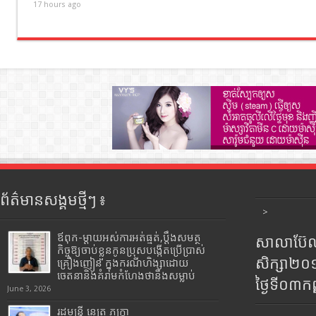
17 hours ago
ព័ត៌មានសង្គមថ្មីៗ ៖
>
ឪពុក-ម្ដាយអស់ការអត់ធ្មត់,ប្ដឹងសមត្ថ
សាលាប៊ែលធ
កិច្ចឱ្យចាប់ខ្លួនកូនប្រុសបង្កើតប្រើប្រាស់
សិក្សា២
គ្រឿងញៀន ក្នុងករណីហិង្សាដោយ
ចេតនានិងគំរាមកំហែងថានឹងសម្លាប់
ថ្ងៃទី០៣ក
June 3, 2026
រដ្ឋមន្រ្តី​ នេត្រ​ ភក្ត្រា​