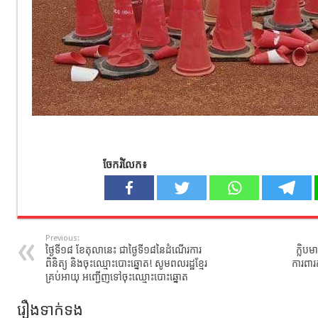
ចែករំលែក៖
Previous:
ថ្ងៃទី១៨ ខែតុលានេះ ជាថ្ងៃទី១៨នៃដំណើរការ
ក្លិប
ពិនិត្យ និងចុះឈ្មោះបោះឆ្នោត! សូមពលរដ្ឋខ្មែរ
ការពារ
គ្រប់អាយុ អញ្ជើញទៅចុះឈ្មោះបោះឆ្នោត
រឿងទាក់ទង