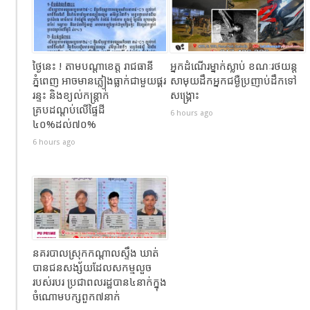
ថ្ងៃនេះ ! តាមបណ្តាខេត្ត រាជធានី
អ្នកដំណេីរម្នាក់ស្លាប់​ ខណៈ​រថយន្ត
ភ្នំពេញ អាចមានភ្លៀងធ្លាក់ជាមួយផ្គរ
សាមុយដឹកអ្នកជម្ងឺប្រញាប់ដឹកទៅ
រន្ទះ និងខ្យល់កន្ត្រាក់
សង្គ្រោះ
គ្របដណ្តប់លើផ្ទៃដី
6 hours ago
៤០%ដល់៧០%
6 hours ago
នគរបាលស្រុកកណ្ដាលស្ទឹង ឃាត់
បានជនសង្ស័យដែលសកម្មលួច
របស់របរ ប្រជាពលរដ្ឋបាន៤នាក់ក្នុង
ចំណោមបក្សពួក៧នាក់