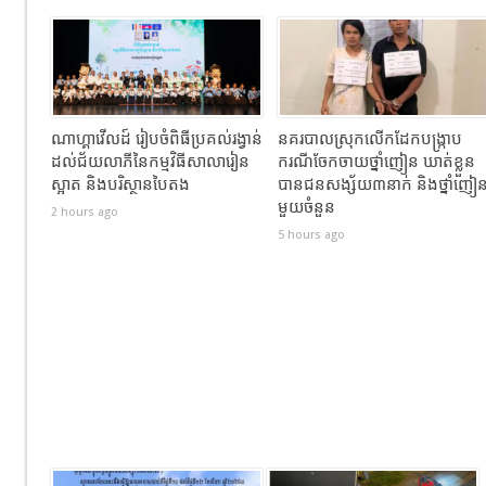
ណាហ្គាវើលដ៍ រៀបចំពិធីប្រគល់រង្វាន់
នគរបាលស្រុកលើកដែកបង្ក្រាប
ដល់ជ័យលាភីនៃកម្មវិធីសាលារៀន
ករណីចែកចាយថ្នាំញៀន ឃាត់ខ្លួន
ស្អាត និងបរិស្ថានបៃតង
បានជនសង្ស័យ៣នាក់ និងថ្នាំញៀ
មួយចំនួន
2 hours ago
5 hours ago