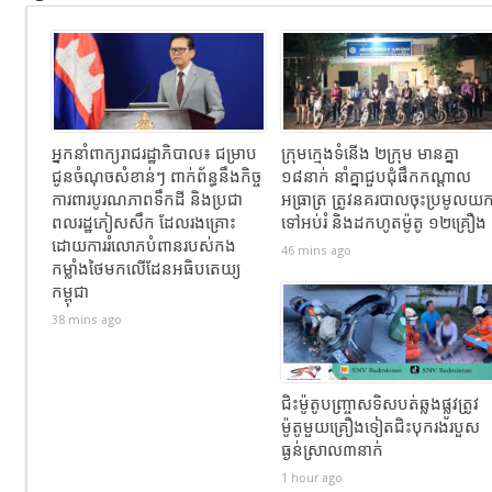
អ្នកនាំពាក្យ​រាជរដ្ឋាភិបាល​៖​ ជម្រាប​
ក្រុមក្មេងទំនើង ២ក្រុម មានគ្នា
ជូន​ចំណុចសំខាន់ៗ ពាក់ព័ន្ធនឹងកិច្ច
១៨នាក់ នាំគ្នាជួបជុំផឹកកណ្ដាល
ការពារបូរណភាពទឹកដី និងប្រជា
អធ្រាត្រ ត្រូវនគរបាលចុះប្រមូលយ
ពលរដ្ឋភៀសសឹក ដែលរងគ្រោះ
ទៅអប់រំ និងដកហូតម៉ូតូ ១២គ្រឿង
ដោយការរំលោភបំពានរបស់កង
46 mins ago
កម្លាំងថៃមកលើដែនអធិបតេយ្យ
កម្ពុជា
38 mins ago
ជិះម៉ូតូបញ្ច្រាសទិសបត់ឆ្លងផ្លូវត្រូវ
ម៉ូតូមួយគ្រឿងទៀតជិះបុករងរបួស
ធ្ងន់ស្រាល៣នាក់
1 hour ago