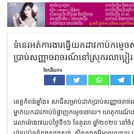
ទំនេរអត់ការងារធ្វើយកដាវកាប់កម្ទេច
ប្រាប់សញ្ញាចរាចរណ៍នៅស្រុករលាប្អៀរ
ចែករំលែក៖
ខេត្តកំពង់ឆ្នាំង៖ សាជីសម្រាប់ដាក់ប្រាប់សញ្ញាចរាចរ
ម្នាក់យកដាវកាប់បំផ្លាញកម្ទេចចោល។ ហេតុការ
វេលាម៉ោង៧យប់ថ្ងៃទី១៦ ខែតុលា ឆ្នាំ២០២០ នៅចំណុ
ហ៊ុនជប៉ុនកំពុងសាងសង់
ស្ថិតក្នុងភូមិអូរកណ្តោល ឃ