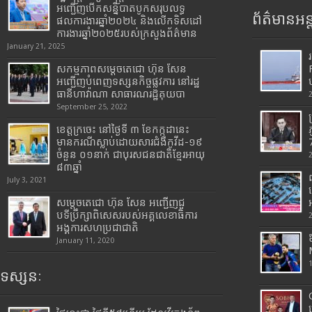
អញ្ជើញបើកសន្និបាតបូកសរុបលទ្ធ
ព័ត៌មានអន្
ផលការងារឆ្នាំ២០២៤ និងលើកទិសដៅ
ការងារឆ្នាំ២០២៥របស់​ក្រសួង​ព័ត៌មាន​
January 21, 2025
សកម្មភាពសម្តេចតេជោ ហ៊ុន សែន
អញ្ជើញបំពេញទស្សនកិច្ចផ្លូវការ នៅរដ្ឋ
ធានីហាវ៉ាណា សាធារណរដ្ឋគុយបា
September 25, 2022
ខេត្តក្រចេះ នៅថ្ងៃទី ៣ ខែកក្កដានេះ
មានករណីស្លាប់ដោយសារជំងឺកូវីដ-១៩
7
ចំនួន ០១នាក់ ជាបុរសជនជាតិខ្មែរអាយុ
៨៣ឆ្នាំ
July 3, 2021
សម្តេចតេជោ ហ៊ុន សែន អញ្ជើញជួ
បទីប្រឹក្សាពិសេសរបស់អគ្គលេខាធិការ
អង្គការសហប្រជាជាតិ
January 11, 2020
ទស្សនៈ