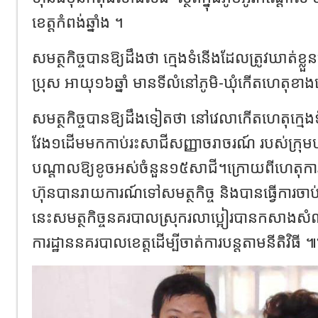
ខេត្តកំពង់ឆ្នាំង ។
សមត្ថកិច្ចបានឱ្យដឹងថា ក្មេងទំនើងដែលត្រូវឃាត់ខ្ល
ប្រុស អាយុ១៦ឆ្នាំ មានទីលំនៅភូមិ-ឃុំកើតហេតុខា
សមត្ថកិច្ចបានឱ្យដឹងទៀតថា នៅវេលាកើតហេតុក្
វែង១ដើមមកកាប់រះសាជីសញ្ញាចរាចរណ៍ របស់ក្រុមហ៊ុនធ
បណ្តាលឱ្យខូចអស់ចំនួន១៥សាជី។ក្រោយពីហេតុការ
ហ៊ុនបានរាយការណ៍ទៅសមត្ថកិច្ច និងបានធ្វើការចាប
នេះសមត្ថកិច្ចនគរបាលស្រុករលាប្អៀរបានកសាងសំណ
ការដ្ឋាននគរបាលខេត្តដើម្បីចាត់ការបន្តតាមនីតិវិធី ៕