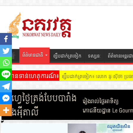
ព័ត៌មានជាតិ
ខ្សឹបដាក់ត្រចៀក
ទស្សនៈ
ព័ត៌មានអន្តរជា
ព័ត៌មានទាន់ហេតុការណ៍៖
ខ្សឹបដាក់ត្រចៀក ៖ អគារ Sky 31 នៅ