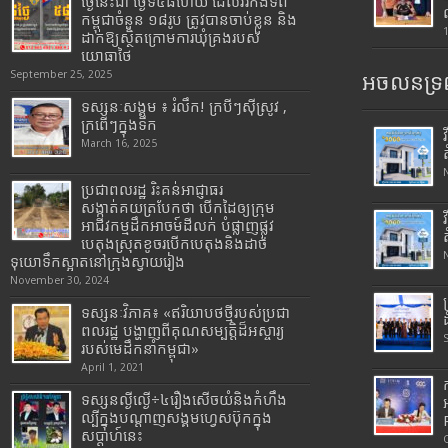
ថ្ងៃនេះជា ថ្ងៃទី៥៨ហើយ ដែលវីរកងទ័ព
កម្ពុជាចំនួន ១៨រូប ត្រូវបានចាប់ខ្លួន និង
ដាក់ឱ្យស្ថិតក្រោមការឃុំគ្រងរបស់
យោធាថៃ
September 25, 2025
អចលនទ្រព
ទស្សនៈសង្គម ៖ រំលឹក! ក្របីៗស៊ីស្រូវ ,
ក្រពើៗក្នុងទឹក
March 16, 2025
ប្រជាពលរដ្ឋ រិះគន់អាជ្ញាធរ
សង្កាត់គយត្របែកថា បើកដៃឲ្យក្រុម
អាជីវកម្មដឹកអាចម៍ដីលក់ បំផ្លាញផ្លូវ
បេតុងស្រុតខូចរបើកបេតុងនិងដាច់
ទុយោទឹកស្អាតនៅក្រុងស្វាយរៀង
November 30, 2024
ទស្សនៈវិភាគ៖ «ឥរិយាបថថ្មីរបស់ប្រជា
ពលរដ្ឋ បង្ហាញពីគុណសម្បត្តិដ៏អស្ចារ្យ
របស់មេដឹកនាំកម្ពុជា»
April 1, 2021
ទស្សនល្ងីល្ងើ÷៤រឿងសើចយំនិងកំហឹង
ល្បីក្នុងបណ្តាញសង្គមហ្វេសប៊ុកក្នុង
សប្តាហ៍នេះ