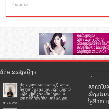
14 hours ago
ព័ត៌មានសង្គមថ្មីៗ ៖
>
ឪពុក-ម្ដាយអស់ការអត់ធ្មត់,ប្ដឹងសមត្ថ
សាលាប៊ែលធ
កិច្ចឱ្យចាប់ខ្លួនកូនប្រុសបង្កើតប្រើប្រាស់
សិក្សា២
គ្រឿងញៀន ក្នុងករណីហិង្សាដោយ
ចេតនានិងគំរាមកំហែងថានឹងសម្លាប់
ថ្ងៃទី០៣ក
June 3, 2026