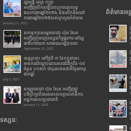
រដ្ឋមន្រ្តី​ នេត្រ​ ភក្ត្រា​
អញ្ជើញបើកសន្និបាតបូកសរុបលទ្ធ
ព័ត៌មានអន្
ផលការងារឆ្នាំ២០២៤ និងលើកទិសដៅ
ការងារឆ្នាំ២០២៥របស់​ក្រសួង​ព័ត៌មាន​
January 21, 2025
សកម្មភាពសម្តេចតេជោ ហ៊ុន សែន
អញ្ជើញបំពេញទស្សនកិច្ចផ្លូវការ នៅរដ្ឋ
ធានីហាវ៉ាណា សាធារណរដ្ឋគុយបា
September 25, 2022
ខេត្តក្រចេះ នៅថ្ងៃទី ៣ ខែកក្កដានេះ
មានករណីស្លាប់ដោយសារជំងឺកូវីដ-១៩
ចំនួន ០១នាក់ ជាបុរសជនជាតិខ្មែរអាយុ
៨៣ឆ្នាំ
July 3, 2021
សម្តេចតេជោ ហ៊ុន សែន អញ្ជើញជួ
បទីប្រឹក្សាពិសេសរបស់អគ្គលេខាធិការ
អង្គការសហប្រជាជាតិ
January 11, 2020
ទស្សនៈ