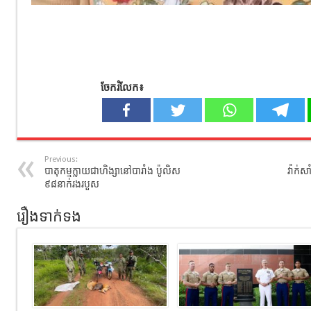
ចែករំលែក៖
Previous:
បាតុកម្មក្លាយជាហិង្សានៅបារាំង ប៉ូលិស​
វ៉ាក់ស
៩៨នាក់រងរបួស
រឿងទាក់ទង