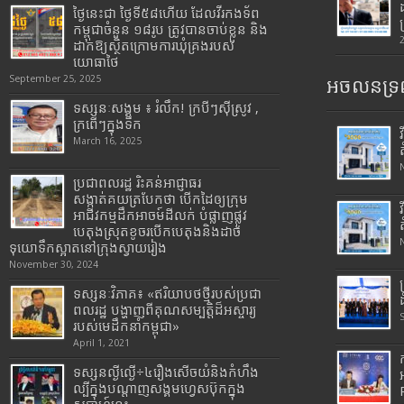
ថ្ងៃនេះជា ថ្ងៃទី៥៨ហើយ ដែលវីរកងទ័ព
កម្ពុជាចំនួន ១៨រូប ត្រូវបានចាប់ខ្លួន និង
ដាក់ឱ្យស្ថិតក្រោមការឃុំគ្រងរបស់
យោធាថៃ
September 25, 2025
អចលនទ្រព
ទស្សនៈសង្គម ៖ រំលឹក! ក្របីៗស៊ីស្រូវ ,
ក្រពើៗក្នុងទឹក
March 16, 2025
ប្រជាពលរដ្ឋ រិះគន់អាជ្ញាធរ
សង្កាត់គយត្របែកថា បើកដៃឲ្យក្រុម
អាជីវកម្មដឹកអាចម៍ដីលក់ បំផ្លាញផ្លូវ
បេតុងស្រុតខូចរបើកបេតុងនិងដាច់
ទុយោទឹកស្អាតនៅក្រុងស្វាយរៀង
November 30, 2024
ទស្សនៈវិភាគ៖ «ឥរិយាបថថ្មីរបស់ប្រជា
ពលរដ្ឋ បង្ហាញពីគុណសម្បត្តិដ៏អស្ចារ្យ
របស់មេដឹកនាំកម្ពុជា»
April 1, 2021
ទស្សនល្ងីល្ងើ÷៤រឿងសើចយំនិងកំហឹង
ល្បីក្នុងបណ្តាញសង្គមហ្វេសប៊ុកក្នុង