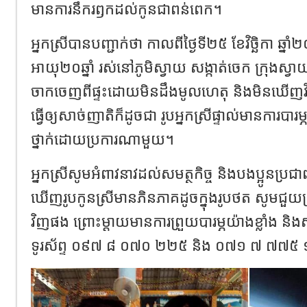
មានការនឹករឭកដល់កូនជាពន់ពេក។
អ្នកស្រីបានបញ្ជាក់ថា កាលពីថ្ងៃទី២៥ ខែវិច្ឆិកា ឆ្នា
អាយុ២០ឆ្នាំ រស់នៅភូមិស្វាយ សង្កាត់ចេក ក្រុងស្វ
ចាកចេញពីផ្ទះដោយមិនដឹងមូលហេតុ និងមិនឃើញវិ
ធ្វើឲ្យសាច់ញាតិក៏ដូចជា រូបអ្នកស្រីផ្ទាល់មានការបារម្
ថ្នាក់ដោយប្រការណាមួយ។
អ្នកស្រីសូមអំពាវនាវដល់សមត្ថកិច្ច និងបងប្អូនប្
ឃើញរូបកូនស្រីមានភិនភាគដូចក្នុងរូបថត សូមជួយប្រ
វិញផង ព្រោះម្ដាយមានការព្រួយបារម្ភយ៉ាងខ្លាំង 
ទូរស័ព្ទ ០៩៧ ៨ ០៧០ ២២៥ និង ០៧១ ៧ ៧៧