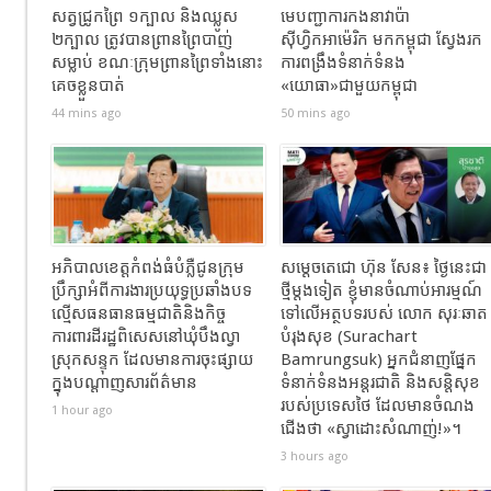
សត្វជ្រូកព្រៃ ១ក្បាល និងឈ្លូស
មេបញ្ជាការកងនាវាប៉ា
២ក្បាល​ ត្រូវបានព្រានព្រៃបាញ់
ស៊ីហ្វិកអាម៉េរិក មកកម្ពុជា ស្វែងរក
សម្លាប់​ ខណៈ​ក្រុមព្រានព្រៃទាំងនោះ
ការពង្រឹងទំនាក់ទំនង
គេចខ្លួនបាត់
«យោធា»ជាមួយកម្ពុជា
44 mins ago
50 mins ago
អភិបាលខេត្តកំពង់ធំបំភ្លឺជូនក្រុម
សម្តេចតេជោ ហ៊ុន សែន៖ ថ្ងៃនេះជា
ប្រឹក្សាអំពីការងារប្រយុទ្ធប្រឆាំងបទ
ថ្មីម្តងទៀត ខ្ញុំមានចំណាប់អារម្មណ៍
ល្មើសធនធានធម្មជាតិនិងកិច្ច
ទៅលើអត្ថបទរបស់ លោក សុរៈឆាត
ការពារដីរដ្ឋពិសេសនៅឃុំបឹងល្វា
បំរុងសុខ (Surachart
ស្រុកសន្ទុក ដែលមានការចុះផ្សាយ
Bamrungsuk) អ្នកជំនាញផ្នែក
ក្នុងបណ្តាញសារព័ត៌មាន
ទំនាក់ទំនងអន្តរជាតិ និងសន្តិសុខ
របស់ប្រទេសថៃ ដែលមានចំណង
1 hour ago
ជើង​ថា «ស្វាដោះសំណាញ់!»។
3 hours ago