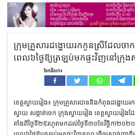
ក្រុមគ្រួសារដង្ហោយរកកូនស្រីដែលចា
ពេល៦ថ្ងៃឱ្យត្រឡប់មកផ្ទះវិញនៅក្រុង
ចែករំលែក៖
ខេត្តស្វាយរៀង៖ ក្រុមគ្រួសារបាននិងកំពុងដង្ហោយរក
ស្វាយ សង្កាត់ចេក ក្រុងស្វាយរៀង ខេត្តស្វាយរៀង
តាំងពីថ្ងៃទី២៥រហូតមកដល់ថ្ងៃទី៣០ខែវិច្ឆិកា២០២
ពេល៦ថ្ងៃឱ្យត្រឡប់មកផ្ទះវិញខណៈធ្វើឲ្យសាច់ញាតិមាន