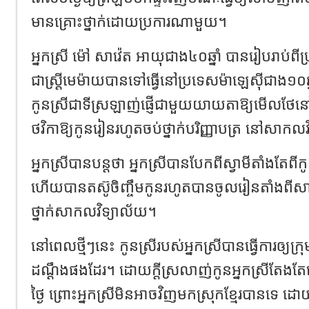
មានគ្រោះថ្នាក់ដោយប្រការណាមួយ។
អ្នកស្រី ម៉ៅ សាវ៉េត អាយុជាង៤០ឆ្នាំ បានរៀបរាប់ពីប
ជាស្ត្រីមេម៉ាយបានទៅធ្វើនៅប្រទេសម៉ាឡេស៊ីជាង
កូនស្រីជាទីស្រឡាញ់ផ្ញើជាមួយយាយតាឱ្យមើលថែន
ថវិកាឱ្យកូនរៀនរហូតចប់ថ្នាក់បរិញ្ញាបត្រ នៅសាក
អ្នកស្រីបានបន្តថា អ្នកស្រីបានបែកពីស្វាមីតាំងតែពីកូ
ហើយបានតស៊ូចិញ្ចឹមកូនរហូតបានចូលរៀនតាំងពីស
ថ្នាក់សាកលវិទ្យាល័យ។
នៅពេលថ្មីៗនេះ កូនស្រីរបស់អ្នកស្រីបានធ្វើការឲ្យ
ដណ្ដឹងផងដែរ។ ដោយក្តីស្រលាញ់កូនអ្នកស្រីតែងតែត
ថ្ងៃ ព្រោះអ្នកស្រីមិនអាចវិញមកស្រុកខ្មែរបានទេ 