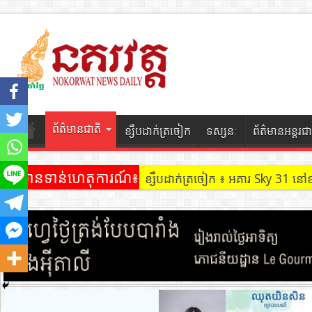
ព័ត៌មានជាតិ
ខ្សឹបដាក់ត្រចៀក
ទស្សនៈ
ព័ត៌មានអន្តរជា
ព័ត៌មានទាន់ហេតុការណ៍៖
ខ្សឹបដាក់ត្រចៀក ៖ អគារ Sky 31 នៅ