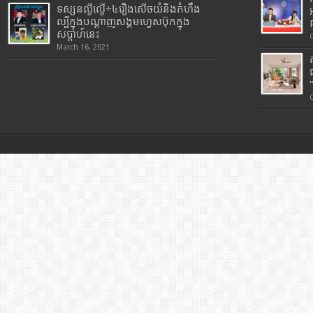
ទស្សនល្ងីល្ងើ÷៤រឿងសើចយំនិងកំហឹង
ល្បីក្នុងបណ្តាញសង្គមហ្វេសប៊ុកក្នុង
សប្តាហ៍នេះ
March 16, 2021