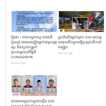
ថ្ងៃនេះ ! តាមបណ្តាខេត្ត រាជធានី
អ្នកដំណេីរម្នាក់ស្លាប់​ ខណៈ​រថយន្ត
ភ្នំពេញ អាចមានភ្លៀងធ្លាក់ជាមួយផ្គរ
សាមុយដឹកអ្នកជម្ងឺប្រញាប់ដឹកទៅ
រន្ទះ និងខ្យល់កន្ត្រាក់
សង្គ្រោះ
គ្របដណ្តប់លើផ្ទៃដី
8 hours ago
៤០%ដល់៧០%
8 hours ago
នគរបាលស្រុកកណ្ដាលស្ទឹង ឃាត់