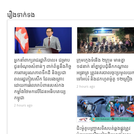
រឿងទាក់ទង
អ្នកនាំពាក្យ​រាជរដ្ឋាភិបាល​៖​ ជម្រាប​
ក្រុមក្មេងទំនើង ២ក្រុម មានគ្នា
ជូន​ចំណុចសំខាន់ៗ ពាក់ព័ន្ធនឹងកិច្ច
១៨នាក់ នាំគ្នាជួបជុំផឹកកណ្ដាល
ការពារបូរណភាពទឹកដី និងប្រជា
អធ្រាត្រ ត្រូវនគរបាលចុះប្រមូលយ
ពលរដ្ឋភៀសសឹក ដែលរងគ្រោះ
ទៅអប់រំ និងដកហូតម៉ូតូ ១២គ្រឿង
ដោយការរំលោភបំពានរបស់កង
2 hours ago
កម្លាំងថៃមកលើដែនអធិបតេយ្យ
កម្ពុជា
2 hours ago
ជិះម៉ូតូបញ្ច្រាសទិសបត់ឆ្លងផ្លូវត្រូវ