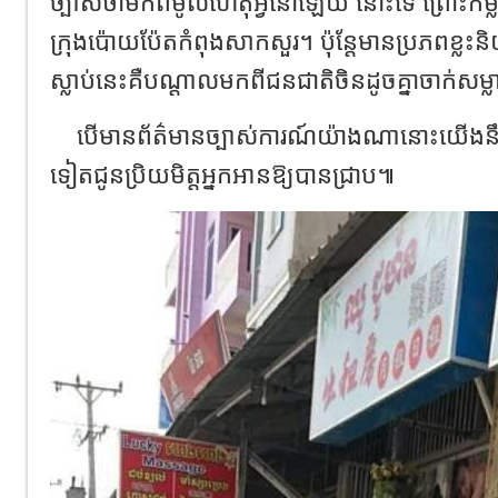
ច្បាស់ថាមកពីមូលហេតុអ្វីនៅឡើយ នោះទេ ព្រោះកម្
ក្រុងប៉ោយប៉ែតកំពុងសាកសួរ។ ប៉ុន្តែមានប្រភពខ្
ស្លាប់នេះគឺបណ្តាលមកពីជនជាតិចិនដូចគ្នាចាក់សម្ល
បើមានព័ត៌មានច្បាស់ការណ៍យ៉ាងណានោះយើងនឹងធ្វ
ទៀតជូនប្រិយមិត្តអ្នកអានឱ្យបានជ្រាប៕