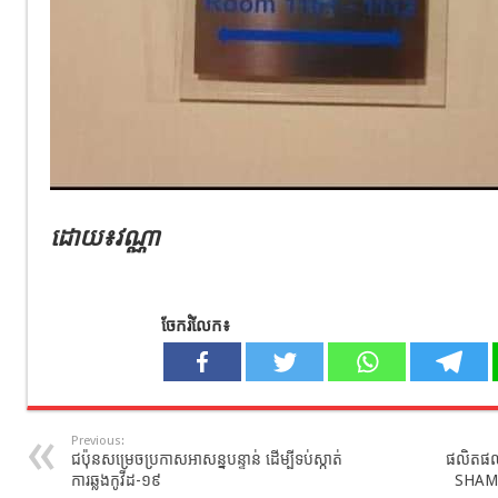
ដោយ៖វណ្ណា
ចែករំលែក៖
Previous:
​ជប៉ុន​សម្រេចប្រកាសអាសន្នបន្ទាន់ ដើម្បីទប់ស្កាត់
ផលិតផ
ការឆ្លងកូវីដ​-១៩
SHAMPO