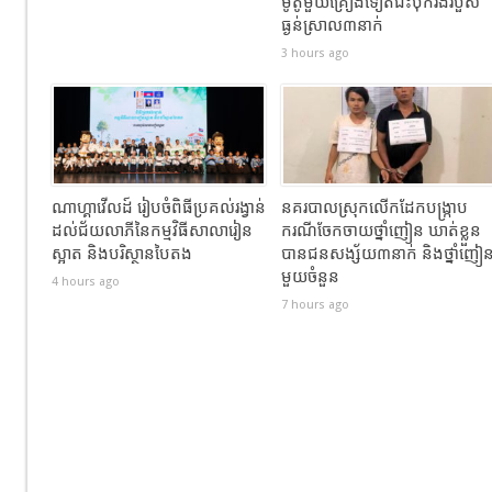
ម៉ូតូមួយគ្រឿងទៀតជិះបុករងរបួស
ធ្ងន់ស្រាល៣នាក់
3 hours ago
ណាហ្គាវើលដ៍ រៀបចំពិធីប្រគល់រង្វាន់
នគរបាលស្រុកលើកដែកបង្ក្រាប
ដល់ជ័យលាភីនៃកម្មវិធីសាលារៀន
ករណីចែកចាយថ្នាំញៀន ឃាត់ខ្លួន
ស្អាត និងបរិស្ថានបៃតង
បានជនសង្ស័យ៣នាក់ និងថ្នាំញៀ
មួយចំនួន
4 hours ago
7 hours ago