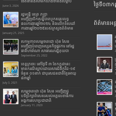
ចេតនានិងគំរាមកំហែងថានឹងសម្លាប់
ថ្ងៃទី០៣ក
June 3, 2026
រដ្ឋមន្រ្តី​ នេត្រ​ ភក្ត្រា​
អញ្ជើញបើកសន្និបាតបូកសរុបលទ្ធ
ព័ត៌មានអន្
ផលការងារឆ្នាំ២០២៤ និងលើកទិសដៅ
ការងារឆ្នាំ២០២៥របស់​ក្រសួង​ព័ត៌មាន​
January 21, 2025
សកម្មភាពសម្តេចតេជោ ហ៊ុន សែន
អញ្ជើញបំពេញទស្សនកិច្ចផ្លូវការ នៅរដ្ឋ
ធានីហាវ៉ាណា សាធារណរដ្ឋគុយបា
September 25, 2022
ខេត្តក្រចេះ នៅថ្ងៃទី ៣ ខែកក្កដានេះ
មានករណីស្លាប់ដោយសារជំងឺកូវីដ-១៩
7
ចំនួន ០១នាក់ ជាបុរសជនជាតិខ្មែរអាយុ
៨៣ឆ្នាំ
July 3, 2021
សម្តេចតេជោ ហ៊ុន សែន អញ្ជើញជួ
បទីប្រឹក្សាពិសេសរបស់អគ្គលេខាធិការ
អង្គការសហប្រជាជាតិ
January 11, 2020