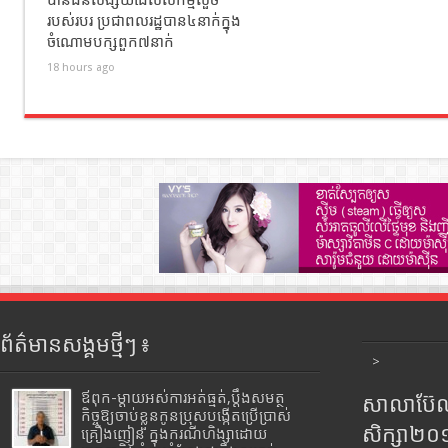
បានជនសង្ស័យដែលសកម្មលួច
របស់របរ ប្រជាពលរដ្ឋបាន៤នាក់ក្នុង
ចំណោមបក្សពួក៧នាក់
18 hours ago
ព័ត៌មានសង្គមថ្មីៗ ៖
>
ឪពុក-ម្ដាយអស់ការអត់ធ្មត់,ប្ដឹងសមត្ថ
សាលាប៊ែលធ
កិច្ចឱ្យចាប់ខ្លួនកូនប្រុសបង្កើតប្រើប្រាស់
សិក្សា២
គ្រឿងញៀន ក្នុងករណីហិង្សាដោយ