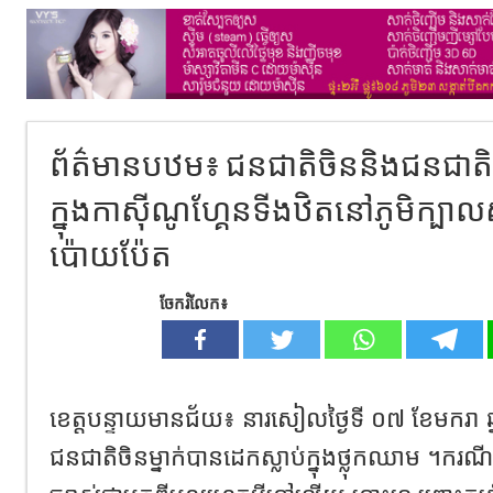
ព័ត៌មានបឋម៖ ជនជាតិចិននិងជនជាតិ ចិ
ក្នុងកាស៊ីណូហ្គែនទីងឋិតនៅភូមិក្បាលស
ប៉ោយប៉ែត
ចែករំលែក៖
ខេត្តបន្ទាយមានជ័យ៖ នារសៀលថ្ងៃទី ០៧ ខែមករា 
ជនជាតិចិនម្នាក់បានដេកស្លាប់ក្នុងថ្លុកឈាម ។ករ