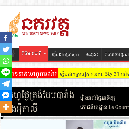
ព័ត៌មានជាតិ
ខ្សឹបដាក់ត្រចៀក
ទស្សនៈ
ព័ត៌មានអន្តរជា
ព័ត៌មានទាន់ហេតុការណ៍៖
ខ្សឹបដាក់ត្រចៀក ៖ អគារ Sky 31 នៅ