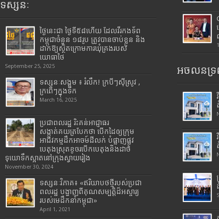
ទស្សនៈ
ថ្ងៃនេះជា ថ្ងៃទី៥៨ហើយ ដែលវីរកងទ័ព
កម្ពុជាចំនួន ១៨រូប ត្រូវបានចាប់ខ្លួន និង
ដាក់ឱ្យស្ថិតក្រោមការឃុំគ្រងរបស់
យោធាថៃ
September 25, 2025
អចលនទ្រព
ទស្សនៈសង្គម ៖ រំលឹក! ក្របីៗស៊ីស្រូវ ,
ក្រពើៗក្នុងទឹក
March 16, 2025
ប្រជាពលរដ្ឋ រិះគន់អាជ្ញាធរ
សង្កាត់គយត្របែកថា បើកដៃឲ្យក្រុម
អាជីវកម្មដឹកអាចម៍ដីលក់ បំផ្លាញផ្លូវ
បេតុងស្រុតខូចរបើកបេតុងនិងដាច់
ទុយោទឹកស្អាតនៅក្រុងស្វាយរៀង
November 30, 2024
ទស្សនៈវិភាគ៖ «ឥរិយាបថថ្មីរបស់ប្រជា
ពលរដ្ឋ បង្ហាញពីគុណសម្បត្តិដ៏អស្ចារ្យ
របស់មេដឹកនាំកម្ពុជា»
April 1, 2021