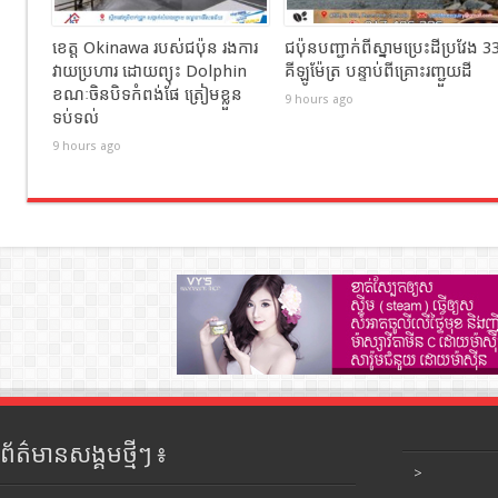
ខេត្ត Okinawa របស់ជប៉ុន រងការ
ជប៉ុនបញ្ជាក់ពីស្នាមប្រេះដីប្រវែង 3
វាយប្រហារ ដោយព្យុះ Dolphin
គីឡូម៉ែត្រ បន្ទាប់ពីគ្រោះរញ្ជួយដី
ខណៈចិនបិទកំពង់ផែ ត្រៀមខ្លួន
9 hours ago
ទប់ទល់
9 hours ago
ព័ត៌មានសង្គមថ្មីៗ ៖
>