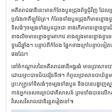
អតីតរាជធានីនេះមានកំពែងបួនជ្រុងព័ទ្ធជុំវិញ ដែល
ប្រវែង៣គីឡូម៉ែត្រ។ កំពែងទាំងបួនជ្រុងក៏មានខ្លោងទ
ទិសធំៗចម្បងទាំងបួនដូចជា ខាងកើតមានខ្លោងទ្វារជ័យ
ខាងលិចមានខ្លោងទ្វារតាកាវ ខាងត្បូងមានខ្លោងទ្វារទ
ទ្វារដីឆ្នាំង។ បន្ទាប់ពីកំពែង ផ្នែកខាងក្រៅបន្ទាប់ទៀតន
ផងដែរ។
នៅចំកណ្ដាលនៃអតីតរាជធានីអង្គរធំ មានប្រាសាទប
ដោយព្រះបាទជ័យវរ្ម័នទី៧។ កំពូលប្រាសាទបាយ័ន្តមាន
ព្រះភក្រ្តទៅទិសធំៗចម្បងទាំងបួន និងបានបង្ហាញស
កាន់អ្នកទេសចរគ្រប់ជាតិសាសន៍ ព្រមទាំងបានលើកតម្
វិសេសវិសាលជានិរន្តតរៀងទៅ៕