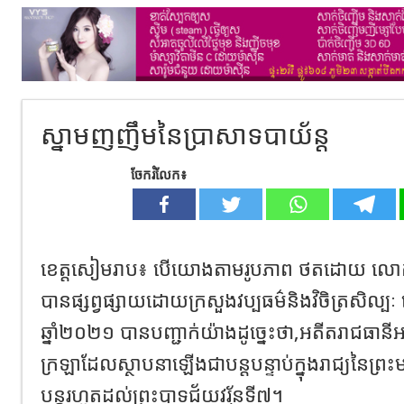
ស្នាមញញឹមនៃប្រាសាទបាយ័ន្ត
ចែករំលែក៖
ខេត្តសៀមរាប៖ បើយោងតាមរូបភាព ថតដោយ លោក អេង
បានផ្សព្វផ្សាយដោយក្រសួងវប្បធម៌និងវិចិត្រសិល្
ឆ្នាំ២០២១ បានបញ្ជាក់យ៉ាងដូច្នេះថា,អតីតរាជធានីអង
ក្រឡាដែលស្ថាបនាឡើងជាបន្តបន្ទាប់ក្នុងរាជ្យនៃព្រ
បន្តរហូតដល់ព្រះបាទជ័យវរ្ម័នទី៧។