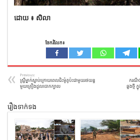
ដោយ ៖ សិលា
ចែករំលែក៖
Previous:
ស្រ្តីម្នាក់ស្លាប់ក្រោយពេលជិះម៉ូតូប៉ះជាមួយរថយន្ត
ករណី​
មួយគ្រឿងដួលបោកក្បាល
ឆ្លងថ្មី 
រឿងទាក់ទង