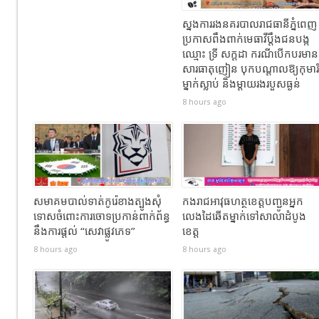
ស្នងការរងនគរបាលរាជធានីភ្នំពេញ
ប្រកាសពឹងពាក់មេធាវីប្តឹងជនបង្ក
ឈ្មោះ ទ្រី សក្ដដា ករណីបើកបរមាន
សារធាតុញៀន បុកបណ្តាលឱ្យកុមារី
ម្នាក់ស្លាប់ និងម្តាយរងរបួសធ្ងន់
8 hours ago
សមាគមបាល់ទាត់កូរ៉េខាងត្បូងសុំ
កងរាជឣាវុធហត្ថខេត្តបញ្ជូនអ្នក
ទោសចំពោះការចោទប្រកាន់ពាក់ព័ន្ធ
លេងដៃឆើតម្នាក់ទៅសាលាដំបូង
នឹងការផ្តល់ “សេវាផ្លូវភេទ”
ខេត្ត
8 hours ago
8 hours ago