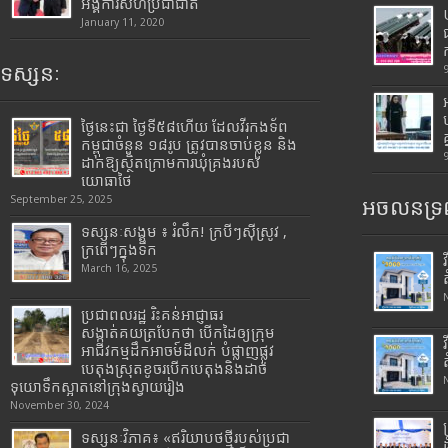
អង្គការសហប្រជាជាតិ
January 11, 2020
ទស្សនៈ
ថ្ងៃនេះជា ថ្ងៃទី៥៨ហើយ ដែលវីរកងទ័ព
កម្ពុជាចំនួន ១៨រូប ត្រូវបានចាប់ខ្លួន និង
ដាក់ឱ្យស្ថិតក្រោមការឃុំគ្រងរបស់
យោធាថៃ
September 25, 2025
អចលនទ្រព
ទស្សនៈសង្គម ៖ រំលឹក! ក្របីៗស៊ីស្រូវ ,
ក្រពើៗក្នុងទឹក
March 16, 2025
ប្រជាពលរដ្ឋ រិះគន់អាជ្ញាធរ
សង្កាត់គយត្របែកថា បើកដៃឲ្យក្រុម
អាជីវកម្មដឹកអាចម៍ដីលក់ បំផ្លាញផ្លូវ
បេតុងស្រុតខូចរបើកបេតុងនិងដាច់
ទុយោទឹកស្អាតនៅក្រុងស្វាយរៀង
November 30, 2024
ទស្សនៈវិភាគ៖ «ឥរិយាបថថ្មីរបស់ប្រជា