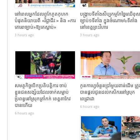
នៅពេលអ្នកដែលពូកែភូតកុហក
បង្រ្កាបទីតាំងសិប្បកម្មកែច្នៃឈើខុ
បំផុតនិយាយពី «វិជ្ជាជីវៈ» និង «ការ
ច្បាប់១ទីតាំង ក្នុងចំណោម៤ទីតាំង
គោរពច្បាប់»ឱ្យគេស្តាប់»
នៅខេត្តព្រះវិហារ
3 hours ago
3 hours ago
សមត្ថកិច្ចបើកប្រតិបត្តិការ ចាប់
កូនកាហ្វេចំនួនប្រាំមួយពាន់ដើម ត្រូ
ខ្លួនជនសង្ស័យដែលចាក់សម្លាប់
បានផ្តល់ជូនដល់កសិករនៅស្រុក
ប្រពន្ធនៅស្រុកត្រាំកក់ ខេត្តតាកែវ
ពេជ្រាដា
បានហេីយ
6 hours ago
6 hours ago