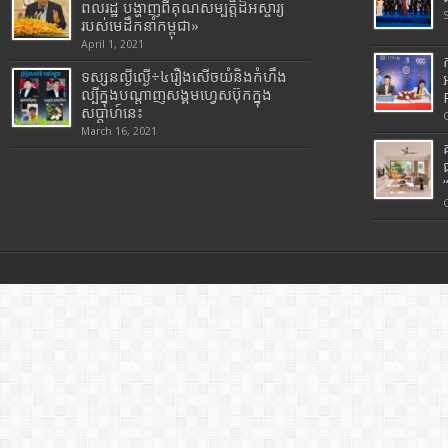
ពលរដ្ឋ បង្ហាញពីគុណសម្បត្តិដ៏អស្ចារ្យ
របស់មេដឹកនាំកម្ពុជា»
April 1, 2021
ទស្សនល្ងីល្ងើ÷៤រឿងសើចយំនិងកំហឹង
ល្បីក្នុងបណ្តាញសង្គមហ្វេសប៊ុកក្នុង
សប្តាហ៍នេះ
March 16, 2021