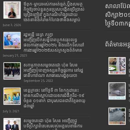
ឪពុក-ម្ដាយអស់ការអត់ធ្មត់,ប្ដឹងសមត្ថ
សាលាប៊ែលធ
កិច្ចឱ្យចាប់ខ្លួនកូនប្រុសបង្កើតប្រើប្រាស់
សិក្សា២
គ្រឿងញៀន ក្នុងករណីហិង្សាដោយ
ចេតនានិងគំរាមកំហែងថានឹងសម្លាប់
ថ្ងៃទី០៣ក
June 3, 2026
រដ្ឋមន្រ្តី​ នេត្រ​ ភក្ត្រា​
អញ្ជើញបើកសន្និបាតបូកសរុបលទ្ធ
ព័ត៌មានអន្
ផលការងារឆ្នាំ២០២៤ និងលើកទិសដៅ
ការងារឆ្នាំ២០២៥របស់​ក្រសួង​ព័ត៌មាន​
January 21, 2025
សកម្មភាពសម្តេចតេជោ ហ៊ុន សែន
អញ្ជើញបំពេញទស្សនកិច្ចផ្លូវការ នៅរដ្ឋ
ធានីហាវ៉ាណា សាធារណរដ្ឋគុយបា
September 25, 2022
ខេត្តក្រចេះ នៅថ្ងៃទី ៣ ខែកក្កដានេះ
មានករណីស្លាប់ដោយសារជំងឺកូវីដ-១៩
ចំនួន ០១នាក់ ជាបុរសជនជាតិខ្មែរអាយុ
៨៣ឆ្នាំ
July 3, 2021
សម្តេចតេជោ ហ៊ុន សែន អញ្ជើញជួ
បទីប្រឹក្សាពិសេសរបស់អគ្គលេខាធិការ