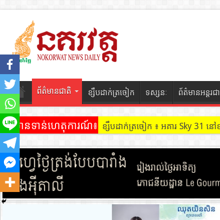
ព័ត៌មានជាតិ
ខ្សឹបដាក់ត្រចៀក
ទស្សនៈ
ព័ត៌មានអន្តរជា
ព័ត៌មានទាន់ហេតុការណ៍៖
ខ្សឹបដាក់ត្រចៀក ៖ អគារ Sky 31 នៅ