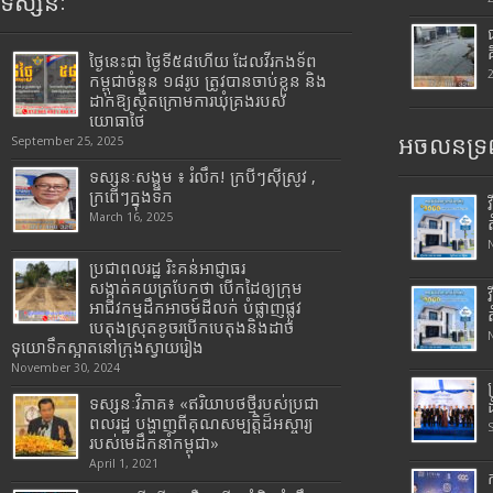
ទស្សនៈ
ថ្ងៃនេះជា ថ្ងៃទី៥៨ហើយ ដែលវីរកងទ័ព
កម្ពុជាចំនួន ១៨រូប ត្រូវបានចាប់ខ្លួន និង
ដាក់ឱ្យស្ថិតក្រោមការឃុំគ្រងរបស់
យោធាថៃ
អចលនទ្រព
September 25, 2025
ទស្សនៈសង្គម ៖ រំលឹក! ក្របីៗស៊ីស្រូវ ,
ក្រពើៗក្នុងទឹក
March 16, 2025
ប្រជាពលរដ្ឋ រិះគន់អាជ្ញាធរ
សង្កាត់គយត្របែកថា បើកដៃឲ្យក្រុម
អាជីវកម្មដឹកអាចម៍ដីលក់ បំផ្លាញផ្លូវ
បេតុងស្រុតខូចរបើកបេតុងនិងដាច់
ទុយោទឹកស្អាតនៅក្រុងស្វាយរៀង
November 30, 2024
ទស្សនៈវិភាគ៖ «ឥរិយាបថថ្មីរបស់ប្រជា
ពលរដ្ឋ បង្ហាញពីគុណសម្បត្តិដ៏អស្ចារ្យ
របស់មេដឹកនាំកម្ពុជា»
April 1, 2021