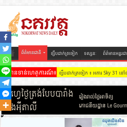
ព័ត៌មានជាតិ
ខ្សឹបដាក់ត្រចៀក
ទស្សនៈ
ព័ត៌មានអន្តរជា
ព័ត៌មានទាន់ហេតុការណ៍៖
ខ្សឹបដាក់ត្រចៀក ៖ អគារ Sky 31 នៅ