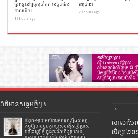
ប្រពន្ធនៅស្រុកត្រាំកក់ ខេត្តតាកែវ
ពេជ្រាដា
បានហេីយ
20 hours ago
19 hours ago
ព័ត៌មានសង្គមថ្មីៗ ៖
>
ឪពុក-ម្ដាយអស់ការអត់ធ្មត់,ប្ដឹងសមត្ថ
សាលាប៊ែលធ
កិច្ចឱ្យចាប់ខ្លួនកូនប្រុសបង្កើតប្រើប្រាស់
សិក្សា២
គ្រឿងញៀន ក្នុងករណីហិង្សាដោយ
ចេតនានិងគំរាមកំហែងថានឹងសម្លាប់