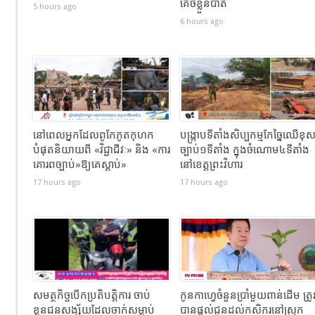
គេចខ្លួនបាត់
5 hours ago
6 hours ago
នៅពេលអ្នកដែលពូកែភូតកុហក
បង្រ្កាបទីតាំងសិប្បកម្មកែច្នៃឈើខុ
បំផុតនិយាយពី «វិជ្ជាជីវៈ» និង «ការ
ច្បាប់១ទីតាំង ក្នុងចំណោម៤ទីតាំង
គោរពច្បាប់»ឱ្យគេស្តាប់»
នៅខេត្តព្រះវិហារ
17 hours ago
17 hours ago
សមត្ថកិច្ចបើកប្រតិបត្តិការ ចាប់
កូនកាហ្វេចំនួនប្រាំមួយពាន់ដើម ត្រូ
ខ្លួនជនសង្ស័យដែលចាក់សម្លាប់
បានផ្តល់ជូនដល់កសិករនៅស្រុក