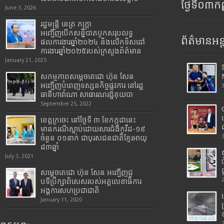
ថ្ងៃទី០៣ក
June 3, 2026
រដ្ឋមន្រ្តី​ នេត្រ​ ភក្ត្រា​
អញ្ជើញបើកសន្និបាតបូកសរុបលទ្ធ
ព័ត៌មានអន្
ផលការងារឆ្នាំ២០២៤ និងលើកទិសដៅ
ការងារឆ្នាំ២០២៥របស់​ក្រសួង​ព័ត៌មាន​
January 21, 2025
សកម្មភាពសម្តេចតេជោ ហ៊ុន សែន
អញ្ជើញបំពេញទស្សនកិច្ចផ្លូវការ នៅរដ្ឋ
ធានីហាវ៉ាណា សាធារណរដ្ឋគុយបា
September 25, 2022
ខេត្តក្រចេះ នៅថ្ងៃទី ៣ ខែកក្កដានេះ
មានករណីស្លាប់ដោយសារជំងឺកូវីដ-១៩
ចំនួន ០១នាក់ ជាបុរសជនជាតិខ្មែរអាយុ
៨៣ឆ្នាំ
July 3, 2021
សម្តេចតេជោ ហ៊ុន សែន អញ្ជើញជួ
បទីប្រឹក្សាពិសេសរបស់អគ្គលេខាធិការ
អង្គការសហប្រជាជាតិ
January 11, 2020