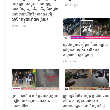
មនុស្សប្រចាំកម្ពុជា បានបង្ហាញ
3 hours ago
អារម្មណ៍ក្តុកក្តួលរំជួលចិត្តយ៉ាងខ្លាំង
ពេលបានឃើញទិដ្ឋភាពជនភៀ
សសឹកកម្ពុជានៅតាមព្រំដែន
35 mins ago
យុវជនម្នាក់ជិះម៉ូតូលឿនពេកជ្រុល
ទៅបុករថយន្តកំពុងបើកបត់
បណ្តាលឲ្យស្លាប់ភ្លាមៗ
4 hours ago
ប្លន់ទៀតហើយ ធាក់ប្លន់យកម៉ូតូមួយ
ក្រុមក្មេងទំនើង ៤ម៉ូតូ ប្រដាប់ដោយ
គ្រឿងបានសម្រេច នៅសង្កាត់
កាំបិត កាប់ម៉ូតូជនរងគ្រោះ
ចោមចៅទី២
ដោះយកស្លាកលេខ និងកុងទ័រ រួច