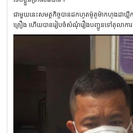
ជាមួយនេះសមត្ថកិច្ចបានដកហូតម៉ូតូម៉ាកហុងដាឃ្លីក ១​
គ្រឿង ហើយបានរៀបចំ​សំណុំរឿងបញ្ជូនទៅ​តុលាកា