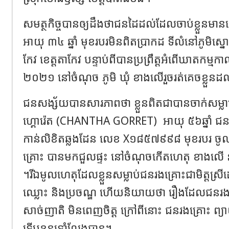
សមត្ថកិច្ច​បានឲ្យដឹងថាជនដៃដល់​ដែល​ចាប់ខ្លួន​មាន
អាយុ ៣៤ ឆ្នាំ មុខរបរមិនពិតប្រាកដ ទីលំនៅ​ភូមិ​ស្នោរ សង្
កែវ ខេត្តតាកែវ បន្ទាប់ពីបានប្រព្រឹត្តអំពើឃាតកម្មកាលព
២០២១ នៅ​ចំណុច ភូមិ ឃុំ ខាងលើរួចរត់​គេចខ្លួនដ
ជន​សង្ស័យបាន​សារភាពថា ខ្លួន​ពិតជា​បាន​ចាក់​សម្លាប
ហ្គោ​រ៉េត (CHANTHA GORRET)
អាយុ ៥៦​ឆ្នាំ ជន
កាន់​លិខិតឆ្លងដែន លេខ X១៨៥៧៩៩៨ មុខរបរ ចូលនិវ
គ្រោះ បានមក​ជួល​ផ្ទះ នៅ​ចំណុចកើតហេតុ ខាងលើ នាថ្ង
។រីឯមូលហេតុដែលខ្លួនសម្លាប់ជនរងគ្រោះជា​មិត្តស្រី
ឈ្លោះ និង​ប្រចណ្ឌ ហើយ​និយាយថា រឿង​ដែល​ជនរងគ្រោះ
សាច់ញាតិ មិន​ពេញចិត្ត ក្រៅពីនោះ ជនរងគ្រោះ ព្យ
ទើប​ខ្លួន​ទ្រាំលែងបាន​។