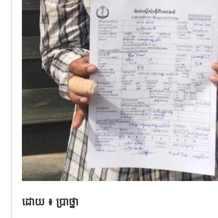
ដោយ ៖ ប្រាថ្នា