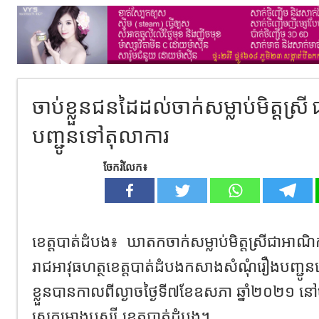
ចាប់ខ្លួន​ជនដៃដល់ចាក់​សម្លាប់​មិត្តស្
បញ្ជូនទៅតុលាការ
ចែករំលែក៖
ខេត្តបាត់ដំបង៖ ឃាតកចាក់សម្លាប់មិត្តស្រីជាអាណិកជ
រាជអាវុធហត្ថខេត្តបាត់ដំបងកសាងសំណុំរឿងបញ្ជូនទ
ខ្លួនបានកាលពីល្ងាច​ថ្ងៃទី​៧ខែឧសភា ឆ្នាំ​២០២១ នៅ​ចំ
ស្រុក​មោងឫស្សី ខេត្តបាត់ដំបង​។​