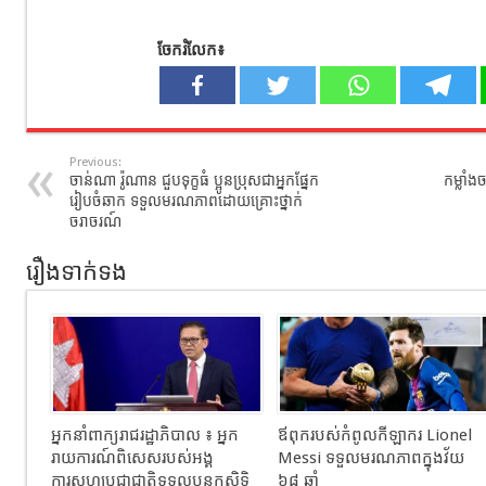
ចែករំលែក៖
Previous:
ចាន់ណា រ៉ូណាន ជួបទុក្ខធំ ប្អូនប្រុសជាអ្នកផ្នែក
កម្លាំង
រៀបចំឆាក ទទួលមរណភាពដោយគ្រោះថ្នាក់
ចរាចរណ៍
រឿងទាក់ទង
អ្នកនាំពាក្យរាជរដ្ឋាភិបាល ៖ អ្នក
ឪពុករបស់កំពូលកីឡាករ Lionel
រាយការណ៍ពិសេសរបស់អង្គ
Messi ទទួលមរណភាពក្នុងវ័យ
ការសហប្រជាជាតិទទួលបន្ទុកសិទ្ធិ
៦៨ ឆ្នាំ