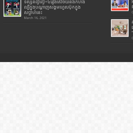
ទស្សនល្ងីល្ងើ÷៤រឿងសើចយំនិងកំហឹង
ល្បីក្នុងបណ្តាញសង្គមហ្វេសប៊ុកក្នុង
សប្តាហ៍នេះ
March 16, 2021