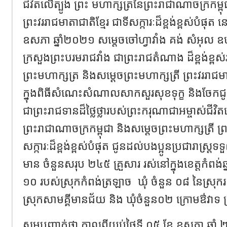
ជីវិតលើត្បូង ព្រះ មហាក្សត្រនៃព្រះរាជាណាចក្រកម្ពុ
ព្រះវររាជមាតាជាតិខ្មែរ ជាទីសក្ការៈ​ដ៏ខ្ពង់ខ្ពស់​បំផុត
ឧសភា ឆ្នាំ២០២១ សម្តេចចៅហ្វាវាំង គង់ សំអុល ឧបនាយករ
ក្រសួងព្រះបរមរាជវាំង ជាព្រះរាជតំណាង ដ៏ខ្ពង់ខ្ពស
ព្រះមហាក្សត្រ និងសម្តេចព្រះមហាក្សត្រី ព្រះវររាជម
ក្នុងពិធីសំណេះ​សំណាលសាកសួរសុខទុក្ខ និងចែក
ជាព្រះរាជ​ទានដ៏ថ្លៃថ្លា​របស់​ព្រះករុណាជាអម្ចាស់​ជីវ
ព្រះរាជា​ណាចក្រកម្ពុជា ​និងសម្តេចព្រះមហាក្សត្រី ព្រ
សក្ការៈ​ដ៏ខ្ពង់ខ្ពស់​បំផុត ជូនដល់​បងប្អូន​ប្រជារាស្រ្ត​
មាន ចំនួនសរុប ២៤៥ គ្រួសារ រស់នៅក្នុងខេត្តកំពង់ឆ្នា
១០ របស់ស្រុកកំពង់ត្រឡាច ​​ ឃុំ ចំនួន ០៨ នៃស្រុក
ស្រុកសាមគ្គីមានជ័យ និង​ ​ឃុំចំនួន០២​ ក្រោមឳវាទ 
សូមបញ្ជាក់ថា កាលពីយប់ថ្ងៃទី ០៥​ ខែ ឧសភា ឆ្នា