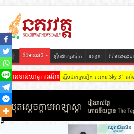
ព័ត៌មានជាតិ
ខ្សឹបដាក់ត្រចៀក
ទស្សនៈ
ព័ត៌មានអន្តរជា
ព័ត៌មានទាន់ហេតុការណ៍៖
ខ្សឹបដាក់ត្រចៀក ៖ អគារ Sky 31 នៅ