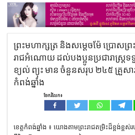
ព្រះមហាក្សត្រ និងសម្តេចម៉ែ ប្រោសព្រ
រាជអំណោយ ដល់​បងប្អូន​ប្រជារាស្រ្ត​​
ខ្យល់ ព្យុះ មាន ចំនួនសរុប ២៤៥ គ្រួសារ
កំពង់ឆ្នាំង
ចែករំលែក៖
ខេត្តកំពង់ឆ្នាំង ៖ យោងតាមព្រះរាជតម្រិះដ៏ខ្ពង់ខ្ពស