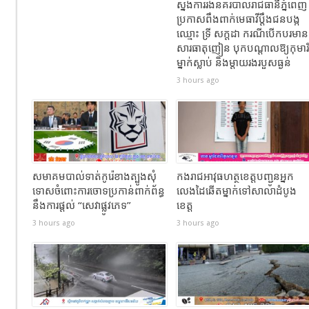
ស្នងការរងនគរបាលរាជធានីភ្នំពេញ
ប្រកាសពឹងពាក់មេធាវីប្តឹងជនបង្ក
ឈ្មោះ ទ្រី សក្ដដា ករណីបើកបរមាន
សារធាតុញៀន បុកបណ្តាលឱ្យកុមារី
ម្នាក់ស្លាប់ និងម្តាយរងរបួសធ្ងន់
3 hours ago
សមាគមបាល់ទាត់កូរ៉េខាងត្បូងសុំ
កងរាជឣាវុធហត្ថខេត្តបញ្ជូនអ្នក
ទោសចំពោះការចោទប្រកាន់ពាក់ព័ន្ធ
លេងដៃឆើតម្នាក់ទៅសាលាដំបូង
នឹងការផ្តល់ “សេវាផ្លូវភេទ”
ខេត្ត
3 hours ago
3 hours ago