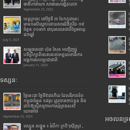
ធានីហាវ៉ាណា សាធារណរដ្ឋគុយបា
September 25, 2022
ខេត្តក្រចេះ នៅថ្ងៃទី ៣ ខែកក្កដានេះ
មានករណីស្លាប់ដោយសារជំងឺកូវីដ-១៩
ចំនួន ០១នាក់ ជាបុរសជនជាតិខ្មែរអាយុ
៨៣ឆ្នាំ
July 3, 2021
សម្តេចតេជោ ហ៊ុន សែន អញ្ជើញជួ
បទីប្រឹក្សាពិសេសរបស់អគ្គលេខាធិការ
អង្គការសហប្រជាជាតិ
January 11, 2020
ទស្សនៈ
ថ្ងៃនេះជា ថ្ងៃទី៥៨ហើយ ដែលវីរកងទ័ព
កម្ពុជាចំនួន ១៨រូប ត្រូវបានចាប់ខ្លួន និង
ដាក់ឱ្យស្ថិតក្រោមការឃុំគ្រងរបស់
យោធាថៃ
September 25, 2025
អចលនទ្រព
ទស្សនៈសង្គម ៖ រំលឹក! ក្របីៗស៊ីស្រូវ ,