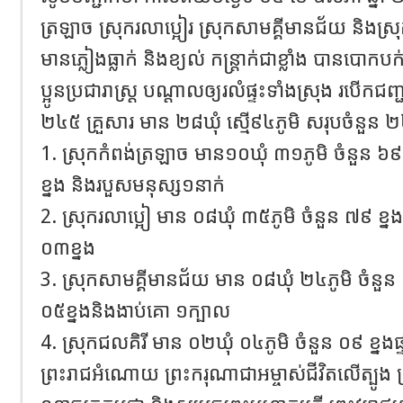
ត្រឡាច ស្រុករលាប្អៀរ ស្រុកសាមគ្គីមានជ័យ និងស្រុក
មានភ្លៀងធ្លាក់ និងខ្យល់ កន្ត្រាក់ជាខ្លាំង បានប
ប្អូនប្រជារាស្ត្រ បណ្តាលឲ្យរលំផ្ទះទាំងស្រុង របើកជញ្
២៤៥ គ្រួសារ មាន ២៨ឃុំ ស្មើ​៩៤ភូមិ សរុបចំនួន ២៤
1. ស្រុកកំពង់ត្រឡាច មាន១០ឃុំ ៣១ភូមិ ចំនួន ៦៩ខ្ន
ខ្នង និងរបួសមនុស្ស១នាក់
2. ស្រុករលាប្អៀ មាន ០៨​ឃុំ ៣៥ភូមិ ចំនួន​ ៧៩ ខ្នងផ្
០៣ខ្នង
3. ស្រុកសាមគ្គីមានជ័យ មាន ០៨ឃុំ ២៤ភូមិ ចំនួន ៨៨
០៥ខ្នង​និងងាប់គោ ១ក្បាល
4. ស្រុកជលគិរី មាន ០២ឃុំ ០៤ភូមិ ចំនួន ០៩​ ខ្នងផ្ទះ
ព្រះរាជអំណោយ ព្រះករុណាជាអម្ចាស់ជីវិតលើត្បូង ព