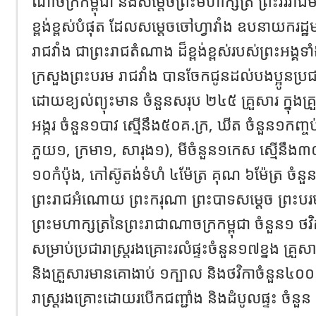
ណាចក្រកម្ពុជា​ និង​​សម្តេចព្រះមហាក្សត្រី ព្រះវររាជមា
ខ្ពង់ខ្ពស់​បំផុត ដែលសម្តេចចៅហ្វាវាំង ឧបនាយករដ្ឋមន្ត្
រាជវាំង ជាព្រះរាជតំណាង ដ៏ខ្ពង់ខ្ពស់របស់ព្រះអង្គទាំងទ
ក្រសួងព្រះបរម រាជវាំង បានចែកជូនដល់បងប្អូនប្រជារាស
ដោយខ្យល់ព្យុះមាន ចំនួនសរុប ២៤៥ គ្រួសារ ក្នុង
អង្ករ ចំនួន១បាវ ស្មើនឹង៥០គ.ក្រ, ឃីត ចំនួន១កញ្ចប
ភួយ១, ក្រមា១, សារុង១), មីចំនួន១កេស ស្មើនឹង៣០ក
១០កំប៉ុង, កៅស៊ូតង់ទំហំ ៤ម៉ែត្រ គុណ ៦ម៉ែត្រ ចំនួន
ព្រះរាជអំណោយ ព្រះករុណា ព្រះបាទសម្តេច ព្រះបរ
ព្រះមហាក្សត្រនៃព្រះរាជាណាចក្រកម្ពុជា ចំនួន១ ថ
សម្រាប់ប្រជារាស្ត្ររងគ្រោះរលំផ្ទះចំនួន១៧ខ្នង គ្រ
និងគ្រួសារមានគោងាប់ ១ក្បាល និងថវិកាចំនួន៤០០ 
រាស្ត្ររងគ្រោះដោយរបើកជញ្ជាំង និងដំបូលផ្ទះ ចំន