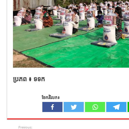
ប្រភព ៖ ទទក
ចែករំលែក៖
Previous: