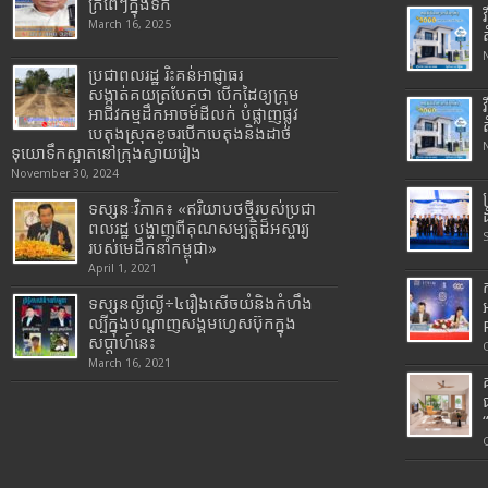
ក្រពើៗក្នុងទឹក
March 16, 2025
ប្រជាពលរដ្ឋ រិះគន់អាជ្ញាធរ
សង្កាត់គយត្របែកថា បើកដៃឲ្យក្រុម
អាជីវកម្មដឹកអាចម៍ដីលក់ បំផ្លាញផ្លូវ
បេតុងស្រុតខូចរបើកបេតុងនិងដាច់
ទុយោទឹកស្អាតនៅក្រុងស្វាយរៀង
November 30, 2024
ទស្សនៈវិភាគ៖ «ឥរិយាបថថ្មីរបស់ប្រជា
ពលរដ្ឋ បង្ហាញពីគុណសម្បត្តិដ៏អស្ចារ្យ
របស់មេដឹកនាំកម្ពុជា»
April 1, 2021
ទស្សនល្ងីល្ងើ÷៤រឿងសើចយំនិងកំហឹង
ល្បីក្នុងបណ្តាញសង្គមហ្វេសប៊ុកក្នុង
សប្តាហ៍នេះ
March 16, 2021