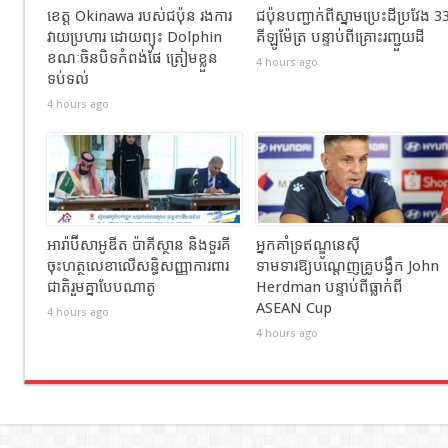
ខេត្ត Okinawa របស់ជប៉ុន រងការ
ជប៉ុនបញ្ជាក់ពីស្នាមប្រេះដីប្រវែង 3
វាយប្រហារ ដោយព្យុះ Dolphin
គីឡូម៉ែត្រ បន្ទាប់ពីគ្រោះរញ្ជួយដី
ខណៈចិនបិទកំពង់ផែ ត្រៀមខ្លួន
4 hours ago
ទប់ទល់
4 hours ago
អារ៉ាប៊ីសាអូឌីត ប៉ាគីស្ថាន និងទួរគី
អ្នកគាំទ្រឥណ្ឌូនេស៊ី
ចុះហត្ថលេខាលើសន្ធិសញ្ញាការពារ
ទាមទារឱ្យបណ្តេញគ្រូបង្វឹក John
ជាតិរួមគ្នាបែបណាតូ
Herdman បន្ទាប់ពីធ្លាក់ពី
ASEAN Cup
4 hours ago
4 hours ago