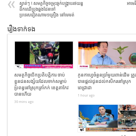
ស្ងាត់ៗ ! សមត្ថកិច្ចចម្រុះឆ្មក់បង្រ្កាបរថយន្ត
អាមេរ
ដឹកឈើប្រុងឆ្លងដែនទៅ
ប្រទេសវៀតណាម១គ្រឿង នៅមេមត់
រឿងទាក់ទង
សមត្ថកិច្ចបើកប្រតិបត្តិការ ចាប់
កូនកាហ្វេចំនួនប្រាំមួយពាន់ដើម ត្រូ
ខ្លួនជនសង្ស័យដែលចាក់សម្លាប់
បានផ្តល់ជូនដល់កសិករនៅស្រុក
ប្រពន្ធនៅស្រុកត្រាំកក់ ខេត្តតាកែវ
ពេជ្រាដា
បានហេីយ
1 hour ago
30 mins ago