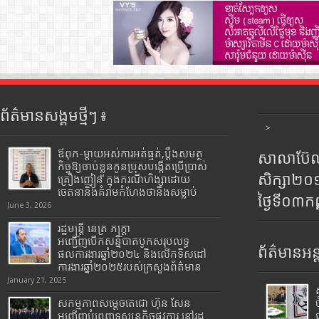
ព័ត៌មានសង្គមថ្មីៗ ៖
>
ឪពុក-ម្ដាយអស់ការអត់ធ្មត់,ប្ដឹងសមត្ថ
សាលាប៊ែលធ
កិច្ចឱ្យចាប់ខ្លួនកូនប្រុសបង្កើតប្រើប្រាស់
សិក្សា២
គ្រឿងញៀន ក្នុងករណីហិង្សាដោយ
ចេតនានិងគំរាមកំហែងថានឹងសម្លាប់
ថ្ងៃទី០៣ក
June 3, 2026
រដ្ឋមន្រ្តី​ នេត្រ​ ភក្ត្រា​
អញ្ជើញបើកសន្និបាតបូកសរុបលទ្ធ
ព័ត៌មានអន្
ផលការងារឆ្នាំ២០២៤ និងលើកទិសដៅ
ការងារឆ្នាំ២០២៥របស់​ក្រសួង​ព័ត៌មាន​
January 21, 2025
សកម្មភាពសម្តេចតេជោ ហ៊ុន សែន
អញ្ជើញបំពេញទស្សនកិច្ចផ្លូវការ នៅរដ្ឋ