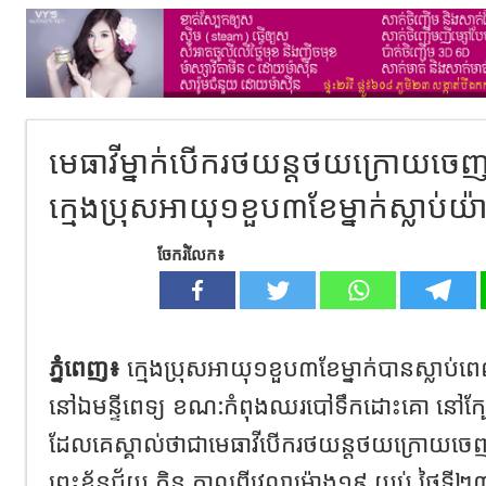
មេធាវីម្នាក់បើករថយន្តថយក្រោយចេ
ក្មេងប្រុសអាយុ១ខួប៣ខែម្នាក់ស្លាប
ចែករំលែក៖
ភ្នំពេញ៖
ក្មេងប្រុសអាយុ១ខួប៣ខែម្នាក់បានស្លាប់ព
នៅឯមន្ទីពេទ្យ ខណ:កំពុងឈរបៅទឹកដោះគោ នៅក្បែរចិញ្ច
ដែលគេស្គាល់ថាជាមេធាវីបើករថយន្តថយក្រោយចេញ
ព្រះខ័នជ័យ កិន​ កាលពីវេលាម៉ោង១៩ យប់​ ថ្ងៃទ