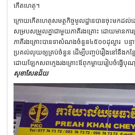
កើតហេតុ។
ក្រោយកើតហេតុសមត្ថកិច្ចមូលដ្ឋានបានចុះមកដល់ដ
សម្របសម្រួលគ្នាជាមួយភាគីរងគ្រោះ ដោយមានការព
ភាគីរងគ្រោះបានទាសំណងចំនួន៤៥០០ដុល្លារ
បន្ទ
ប្រគល់លុយឲ្យគ្រប់ចំនួន ដើម្បីបញ្ចប់រឿងនៅនឹងកន
ដោយឡែកសពក្មេងរងគ្រោះឪពុកម្តាយរៀបចំធ្វើបុ
សុខាសែនជ័យ