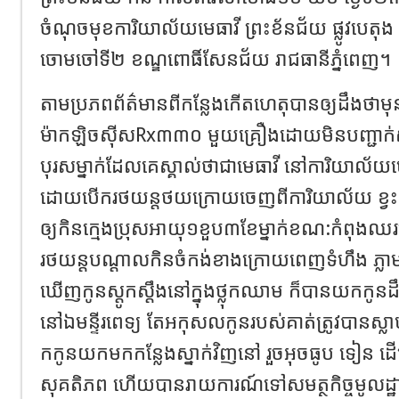
ចំណុចមុខការិយាល័យមេធាវី ព្រះខ័នជ័យ ផ្លូវបេតុង ភូ
ចោមចៅទី២ ខណ្ឌពោធិ៍សែនជ័យ រាជធានីភ្នំពេញ។
តាមប្រភពព័ត៌មានពីកន្លែងកើតហេតុបានឲ្យដឹងថា
ម៉ាកឡិចសុីសRx៣៣០ មួយគ្រឿងដោយមិនបញ្ជាក
បុរសម្នាក់ដែលគេស្គាល់ថាជាមេធាវី នៅការិយាល័យម
ដោយបើករថយន្តថយក្រោយចេញពីការិយាល័យ ខ្វះការ
ឲ្យកិនក្មេងប្រុសអាយុ១ខួប៣ខែម្នាក់ខណ:កំពុ
រថយន្តបណ្តាលកិនចំកង់ខាងក្រោយពេញទំហឹង ភ្លាមន
ឃើញកូនស្តូកស្តឹងនៅក្នុងថ្លុកឈាម ក៏បានយកកូនដឹ
នៅឯមន្ទីរពេទ្យ តែអកុសលកូនរបស់គាត់ត្រូវបានស្លាប់
កកូនយកមកកន្លែងស្នាក់វិញនៅ រួចអុចធូប ទៀន ដើម
សុគតិភព ហើយបានរាយការណ៍ទៅសមត្ថកិច្ចមូលដ្ឋា