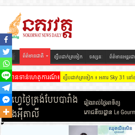
ព័ត៌មានជាតិ
ខ្សឹបដាក់ត្រចៀក
ទស្សនៈ
ព័ត៌មានអន្តរជា
ព័ត៌មានទាន់ហេតុការណ៍៖
ខ្សឹបដាក់ត្រចៀក ៖ អគារ Sky 31 នៅ