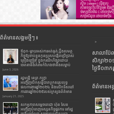
ព័ត៌មានសង្គមថ្មីៗ ៖
>
ឪពុក-ម្ដាយអស់ការអត់ធ្មត់,ប្ដឹងសមត្ថ
សាលាប៊ែលធ
កិច្ចឱ្យចាប់ខ្លួនកូនប្រុសបង្កើតប្រើប្រាស់
សិក្សា២
គ្រឿងញៀន ក្នុងករណីហិង្សាដោយ
ចេតនានិងគំរាមកំហែងថានឹងសម្លាប់
ថ្ងៃទី០៣ក
June 3, 2026
រដ្ឋមន្រ្តី​ នេត្រ​ ភក្ត្រា​
អញ្ជើញបើកសន្និបាតបូកសរុបលទ្ធ
ព័ត៌មានអន្
ផលការងារឆ្នាំ២០២៤ និងលើកទិសដៅ
ការងារឆ្នាំ២០២៥របស់​ក្រសួង​ព័ត៌មាន​
January 21, 2025
សកម្មភាពសម្តេចតេជោ ហ៊ុន សែន
អញ្ជើញបំពេញទស្សនកិច្ចផ្លូវការ នៅរដ្ឋ
ធានីហាវ៉ាណា សាធារណរដ្ឋគុយបា