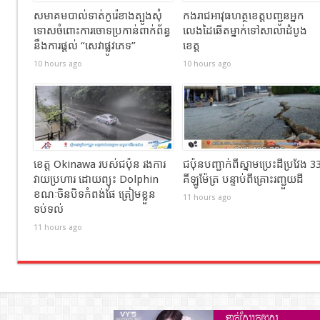
សមាគមបាល់ទាត់កូរ៉េខាងត្បូងសុំ
កងរាជឣាវុធហត្ថខេត្តបញ្ជូនអ្នក
ទោសចំពោះការចោទប្រកាន់ពាក់ព័ន្ធ
លេងដៃឆើតម្នាក់ទៅសាលាដំបូង
នឹងការផ្តល់ “សេវាផ្លូវភេទ”
ខេត្ត
10 hours ago
10 hours ago
ខេត្ត Okinawa របស់ជប៉ុន រងការ
ជប៉ុនបញ្ជាក់ពីស្នាមប្រេះដីប្រវែង 3
វាយប្រហារ ដោយព្យុះ Dolphin
គីឡូម៉ែត្រ បន្ទាប់ពីគ្រោះរញ្ជួយដី
ខណៈចិនបិទកំពង់ផែ ត្រៀមខ្លួន
11 hours ago
ទប់ទល់
11 hours ago