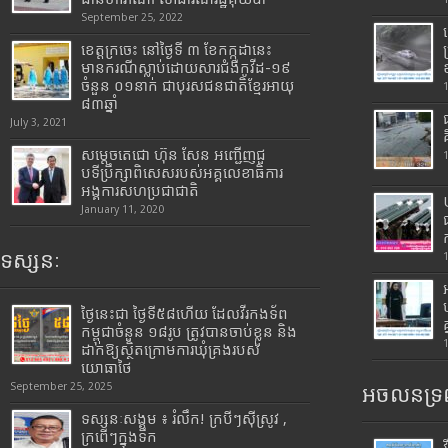
September 25, 2022
ខេត្តក្រចេះ នៅថ្ងៃទី ៣ ខែកក្កដានេះ
មានករណីស្លាប់ដោយសារជំងឺកូវីដ-១៩
ចំនួន ០១នាក់ ជាបុរសជនជាតិខ្មែរអាយុ
៨៣ឆ្នាំ
July 3, 2021
សម្តេចតេជោ ហ៊ុន សែន អញ្ជើញជួ
បទីប្រឹក្សាពិសេសរបស់អគ្គលេខាធិការ
អង្គការសហប្រជាជាតិ
January 11, 2020
ទស្សនៈ
ថ្ងៃនេះជា ថ្ងៃទី៥៨ហើយ ដែលវីរកងទ័ព
កម្ពុជាចំនួន ១៨រូប ត្រូវបានចាប់ខ្លួន និង
ដាក់ឱ្យស្ថិតក្រោមការឃុំគ្រងរបស់
យោធាថៃ
September 25, 2025
អចលនទ្រព
ទស្សនៈសង្គម ៖ រំលឹក! ក្របីៗស៊ីស្រូវ ,
ក្រពើៗក្នុងទឹក