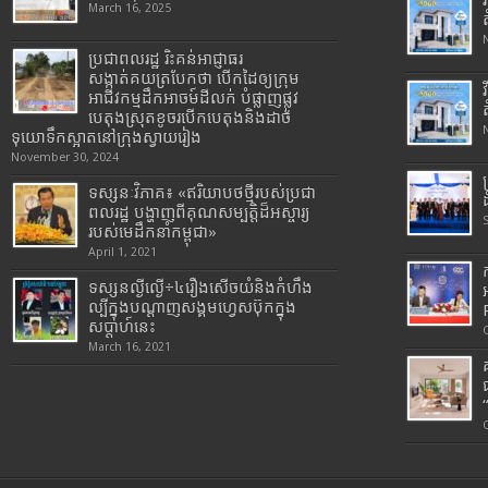
March 16, 2025
ប្រជាពលរដ្ឋ រិះគន់អាជ្ញាធរ
សង្កាត់គយត្របែកថា បើកដៃឲ្យក្រុម
អាជីវកម្មដឹកអាចម៍ដីលក់ បំផ្លាញផ្លូវ
បេតុងស្រុតខូចរបើកបេតុងនិងដាច់
ទុយោទឹកស្អាតនៅក្រុងស្វាយរៀង
November 30, 2024
ទស្សនៈវិភាគ៖ «ឥរិយាបថថ្មីរបស់ប្រជា
ពលរដ្ឋ បង្ហាញពីគុណសម្បត្តិដ៏អស្ចារ្យ
របស់មេដឹកនាំកម្ពុជា»
April 1, 2021
ទស្សនល្ងីល្ងើ÷៤រឿងសើចយំនិងកំហឹង
ល្បីក្នុងបណ្តាញសង្គមហ្វេសប៊ុកក្នុង
សប្តាហ៍នេះ
March 16, 2021