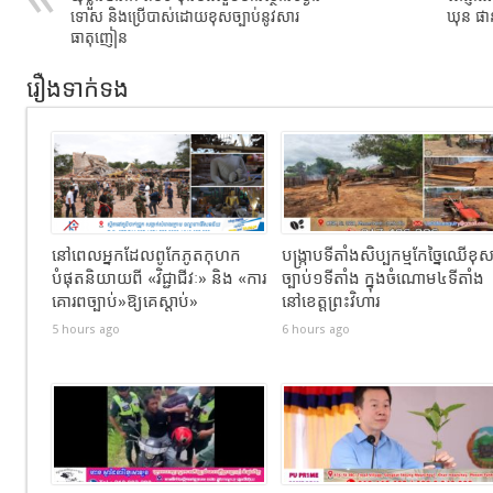
ទោស និងប្រើបាស់ដោយខុសច្បាប់នូវសារ
ឃុន ផា
ធាតុញៀន
រឿងទាក់ទង
នៅពេលអ្នកដែលពូកែភូតកុហក
បង្រ្កាបទីតាំងសិប្បកម្មកែច្នៃឈើខុ
បំផុតនិយាយពី «វិជ្ជាជីវៈ» និង «ការ
ច្បាប់១ទីតាំង ក្នុងចំណោម៤ទីតាំង
គោរពច្បាប់»ឱ្យគេស្តាប់»
នៅខេត្តព្រះវិហារ
5 hours ago
6 hours ago