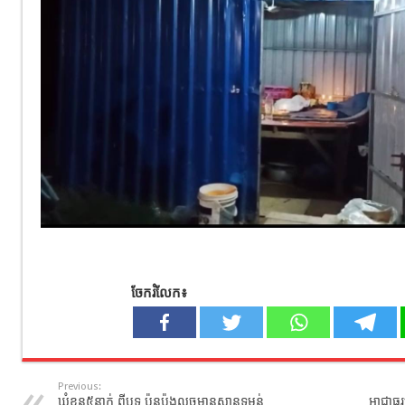
ចែករំលែក៖
Previous:
ឃុំខ្លួន៥នាក់ ពីបទ ប៉ុនប៉ងលួចមានស្ថានទម្ងន់
អាជ្ញាធ