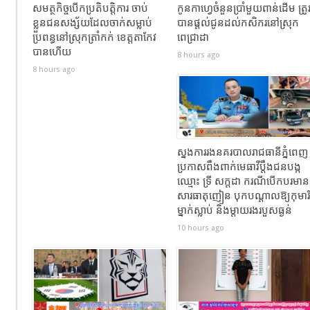
សមត្ថកិច្ចបើកប្រតិបត្តិការ ចាប់
កូនកាហ្វេចំនួនប្រាំមួយពាន់ដើម ត្រូ
ខ្លួនជនសង្ស័យដែលចាក់សម្លាប់
បានផ្តល់ជូនដល់កសិករនៅស្រុក
ប្រពន្ធនៅស្រុកត្រាំកក់ ខេត្តតាកែវ
ពេជ្រាដា
បានហេីយ
8 hours ago
8 hours ago
ស្នងការរងនគរបាលរាជធានីភ្នំពេញ
ប្រកាសពឹងពាក់មេធាវីប្តឹងជនបង្ក
ឈ្មោះ ទ្រី សក្ដដា ករណីបើកបរមាន
សារធាតុញៀន បុកបណ្តាលឱ្យកុមារី
ម្នាក់ស្លាប់ និងម្តាយរងរបួសធ្ងន់
10 hours ago