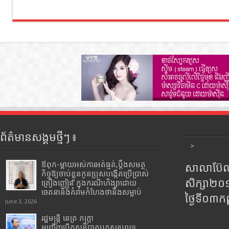
ព័ត៌មានសង្គមថ្មីៗ ៖
>
ឪពុក-ម្ដាយអស់ការអត់ធ្មត់,ប្ដឹងសមត្ថ
សាលាប៊ែលធ
កិច្ចឱ្យចាប់ខ្លួនកូនប្រុសបង្កើតប្រើប្រាស់
សិក្សា២
គ្រឿងញៀន ក្នុងករណីហិង្សាដោយ
ចេតនានិងគំរាមកំហែងថានឹងសម្លាប់
ថ្ងៃទី០៣ក
June 3, 2026
រដ្ឋមន្រ្តី​ នេត្រ​ ភក្ត្រា​
អញ្ជើញបើកសន្និបាតបូកសរុបលទ្ធ