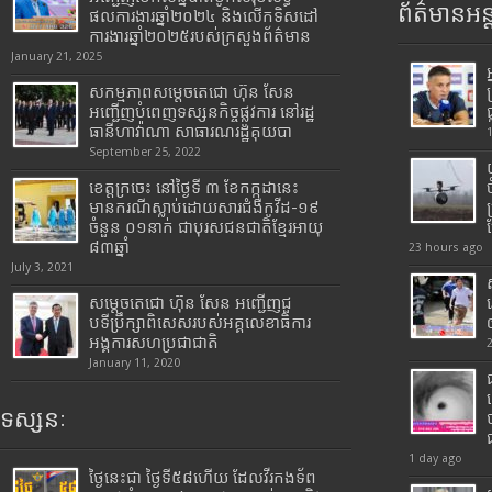
ព័ត៌មានអន្
ផលការងារឆ្នាំ២០២៤ និងលើកទិសដៅ
ការងារឆ្នាំ២០២៥របស់​ក្រសួង​ព័ត៌មាន​
January 21, 2025
សកម្មភាពសម្តេចតេជោ ហ៊ុន សែន
អញ្ជើញបំពេញទស្សនកិច្ចផ្លូវការ នៅរដ្ឋ
ធានីហាវ៉ាណា សាធារណរដ្ឋគុយបា
September 25, 2022
ខេត្តក្រចេះ នៅថ្ងៃទី ៣ ខែកក្កដានេះ
មានករណីស្លាប់ដោយសារជំងឺកូវីដ-១៩
ចំនួន ០១នាក់ ជាបុរសជនជាតិខ្មែរអាយុ
៨៣ឆ្នាំ
23 hours ago
July 3, 2021
សម្តេចតេជោ ហ៊ុន សែន អញ្ជើញជួ
បទីប្រឹក្សាពិសេសរបស់អគ្គលេខាធិការ
អង្គការសហប្រជាជាតិ
January 11, 2020
ទស្សនៈ
1 day ago
ថ្ងៃនេះជា ថ្ងៃទី៥៨ហើយ ដែលវីរកងទ័ព