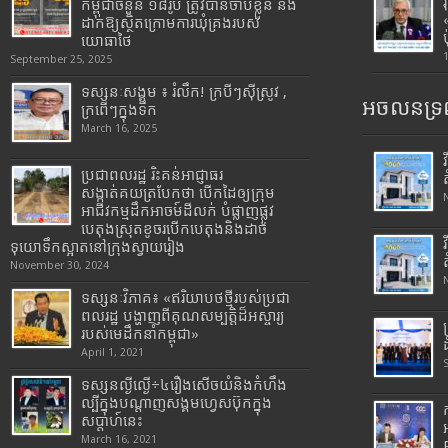
កម្ពុជាចំនួន ១៨រូប ត្រូវបានចាប់ខ្លួន និង
ដាក់ឱ្យស្ថិតក្រោមការឃុំគ្រងរបស់
យោធាថៃ
September 25, 2025
ទស្សនៈសង្គម ៖ រំលឹក! ក្របីៗស៊ីស្រូវ ,
អចលនទ្រព
ក្រពើៗក្នុងទឹក
March 16, 2025
ប្រជាពលរដ្ឋ រិះគន់អាជ្ញាធរ
សង្កាត់គយត្របែកថា បើកដៃឲ្យក្រុម
អាជីវកម្មដឹកអាចម៍ដីលក់ បំផ្លាញផ្លូវ
បេតុងស្រុតខូចរបើកបេតុងនិងដាច់
ទុយោទឹកស្អាតនៅក្រុងស្វាយរៀង
November 30, 2024
ទស្សនៈវិភាគ៖ «ឥរិយាបថថ្មីរបស់ប្រជា
ពលរដ្ឋ បង្ហាញពីគុណសម្បត្តិដ៏អស្ចារ្យ
របស់មេដឹកនាំកម្ពុជា»
April 1, 2021
ទស្សនល្ងីល្ងើ÷៤រឿងសើចយំនិងកំហឹង
ល្បីក្នុងបណ្តាញសង្គមហ្វេសប៊ុកក្នុង
សប្តាហ៍នេះ
March 16, 2021