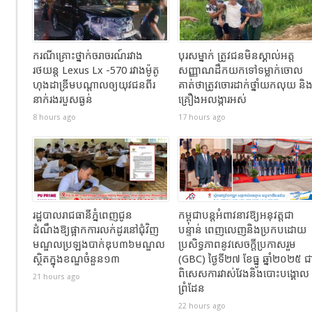
ករណីគ្រោះថ្នាក់ចរាចរណ៍រវាង
បុរសម្នាក់ ត្រូវជនមិនស្គាល់អត្ត
រថយន្ត Lexus Lx -570 រវាងម៉ូតូ
សញ្ញាណដឹកយកទៅទម្លាក់ចោល
ហុងដាឌ្រីមបណ្ដាលឲ្យយុវជនពីរ
គាត់ថាត្រូវចោរដាក់ថ្នាំយកលុយ និ
នាក់រងរបួសធ្ងន់
គ្រឿងអលង្ការអស់
8 hours ago
17 hours ago
រដ្ឋបាលរាជធានីភ្នំពេញជូន
កម្ពុជាបន្តអំពាវនាវឱ្យអនុវត្តជា
ដំណឹងឱ្យផ្អាកការលក់ដូរនៅជុំវិញ
បន្ទាន់ ពេញលេញនិងប្រកបដោយ
មណ្ឌលប្រឡងបាក់ឌុប៣៦មណ្ឌល
ប្រសិទ្ធភាពនូវសេចក្តីប្រកាសរួម
ស្ថិតក្នុងខណ្ឌចំនួន១៣
(GBC) ថ្ងៃទី២៧ ខែធ្នូ ឆ្នាំ២០២៥ ជ
ពិសេសការវាស់វែងនិងបោះបង្គោល
21 hours ago
ព្រំដែន
22 hours ago