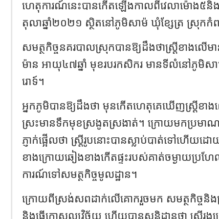
ហេតុការណ៍នេះបានកើតឡើងកាលពីវេលាម៉ោង៥និង១០
តុលាឆ្នាំ២០២១ ស្ថិតនៅភូមិសាម៉ ឃុំខ្សែត្រ ស្រុកកំ
សមត្ថកិច្ចនគរបាលស្រុកបានឱ្យដឹងថាស្ត្រីខាងលើ
ម៉ាន អាយុ៤៧ឆ្នាំ មុខរបរកសិករ មានទីលំនៅភូមិសាម៉ 
រោទ៍។
អ្នកភូមិបានឱ្យដឹងថា មុនកើតហេតុគេឃើញស្ត្រីខាងលើ
ស្រះមានទឹកមុខស្រងូតស្រងាត់។ ក្រោយមកប្រមាណក
ភ្ញាក់ផ្អើលថា ស្ត្រីរូបនោះបានស្លាប់បាត់ទៅហើ
ខាងក្រោយឆៀងខាងកើតផ្ទះរបស់គាត់ចម្ងាយប្រហែល៥
ការណ៍ទៅសមត្ថកិច្ចមូលដ្ឋាន។
ក្រោយពីស្រង់សពដាក់លើគោករួចមក សមត្ថកិច្ចនិងគ្
និងធ្វើកោសល្យវិច័យ ហើយបានសន្និដ្ឋានថា ស្ត្រី