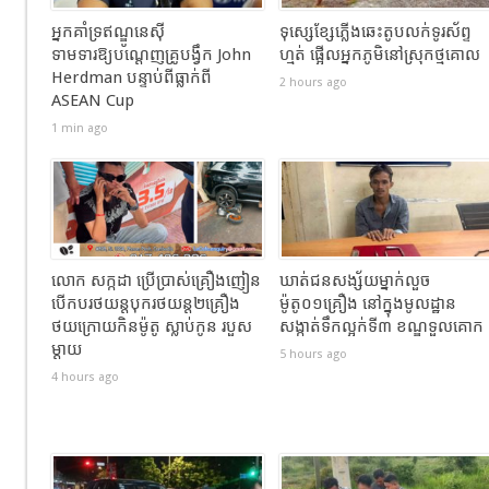
អ្នកគាំទ្រឥណ្ឌូនេស៊ី
ទុស្សេខ្សែភ្លើងឆេះតូបលក់ទូរស័ព្ទ
ទាមទារឱ្យបណ្តេញគ្រូបង្វឹក John
ហ្មត់ ផ្អើលអ្នកភូមិនៅស្រុកថ្មគោល
Herdman បន្ទាប់ពីធ្លាក់ពី
2 hours ago
ASEAN Cup
1 min ago
លោក សក្កដា ប្រើប្រាស់គ្រឿងញៀន
ឃាត់ជនសង្ស័យម្នាក់លួច
បើកបរថយន្តបុករថយន្ត២គ្រឿង
ម៉ូតូ០១គ្រឿង នៅក្នុងមូលដ្ឋាន
ថយក្រោយកិនម៉ូតូ ស្លាប់កូន របួស
សង្កាត់ទឹកល្អក់ទី៣ ខណ្ឌទួលគោក
ម្ដាយ
5 hours ago
4 hours ago