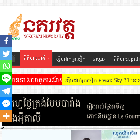
ព័ត៌មានជាតិ
ខ្សឹបដាក់ត្រចៀក
ទស្សនៈ
ព័ត៌មានអន្តរជា
ព័ត៌មានទាន់ហេតុការណ៍៖
ខ្សឹបដាក់ត្រចៀក ៖ អគារ Sky 31 នៅ