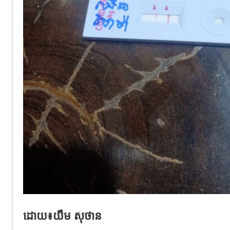
ដោយ៖យឹម សុថាន