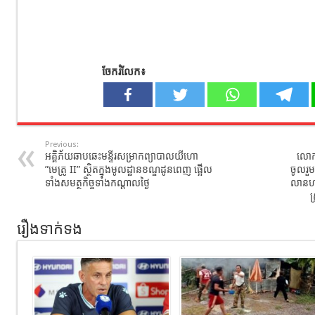
ចែករំលែក៖
Previous:
អគ្គិភ័យ​ឆាបឆេះមន្ទីរសម្រាកព្យាបាល​យីហោ​
លោករ
”មេត្រូ​ II”​ ស្ថិត​ក្នុង​មូលដ្ឋាន​ខណ្ឌដូនពេញ​ ផ្អើល​
ចូលរួមក
ទាំងសមត្ថកិច្ចទាំងកណ្ដាលថ្ងៃ
លានហា
ស
រឿងទាក់ទង