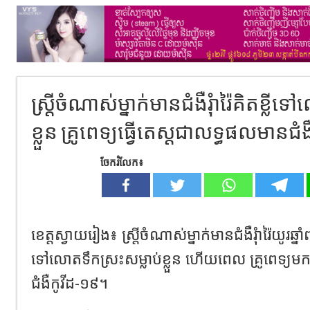
ស្ត្រីចំណាស់ម្នាក់មានជំងឺរុំារ៉ៃគិតខ្ល
ខ្លួន គ្រូពេទ្យធ្វើតេស្តជាលទ្ធផលមានជំ
ចែករំលែក៖
ខេត្តស្វាយរៀង៖ ស្ត្រីចំណាស់ម្នាក់មានជំងឺរុំារ៉ៃយូរឆ្ន
ទៅលោតទឹកស្រះសម្លាប់ខ្លួន ហើយពេល គ្រូពេទ្យម
ជំងឺកូវីដ-១៩។