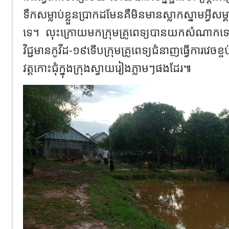
ទឹកសម្លាប់ខ្លួនប្រាកដមែនគឺមិនមានស្លាកស្នាមអ្វី
ទេ។
លុះក្រោយមកក្រុមគ្រូពេទ្យបានយកសំណាកទ
វិជ្ជមានកូវីដ-១៩ទើបក្រុមគ្រូពេទ្យជំនាញធ្វើការវេ
វត្តកោះជុំក្នុងក្រុងស្វាយរៀងភ្លាមៗផងដែរ៕