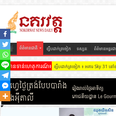
ព័ត៌មានជាតិ
ខ្សឹបដាក់ត្រចៀក
ទស្សនៈ
ព័ត៌មានអន្តរជា
ព័ត៌មានទាន់ហេតុការណ៍៖
ខ្សឹបដាក់ត្រចៀក ៖ អគារ Sky 31 នៅ