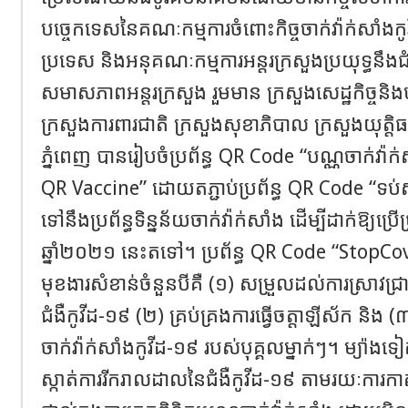
បច្ចេកទេសនៃគណៈកម្មការចំពោះកិច្ចចាក់វ៉ាក់សាំងកូវ
ប្រទេស និងអនុគណៈកម្មការអន្តរក្រសួងប្រយុទ្ធនឹង
សមាសភាពអន្តរក្រសួង រួមមាន ក្រសួងសេដ្ឋកិច្ចនិងហិរ
ក្រសួងការពារជាតិ ក្រសួងសុខាភិបាល ក្រសួងយុត្តិធ
ភ្នំពេញ បានរៀបចំប្រព័ន្ធ QR Code “បណ្ណចាក់វ៉
QR Vaccine” ដោយតភ្ជាប់ប្រព័ន្ធ QR Code “ទប់ស្
ទៅនឹងប្រព័ន្ធទិន្នន័យចាក់វ៉ាក់សាំង ដើម្បីដាក់ឱ្យប្រ
ឆ្នាំ២០២១ នេះតទៅ។ ប្រព័ន្ធ QR Code “StopC
មុខងារសំខាន់ចំនួនបីគឺ (១) សម្រួលដល់ការស្រាវជ្រាវ
ជំងឺកូវីដ-១៩ (២) គ្រប់គ្រងការធ្វើចត្តាឡីស័ក និង (
ចាក់វ៉ាក់សាំងកូវីដ-១៩ របស់បុគ្គលម្នាក់ៗ។ ម្យ៉ាងទៀ
ស្កាត់ការរីករាលដាលនៃជំងឺកូវីដ-១៩ តាមរយៈការក