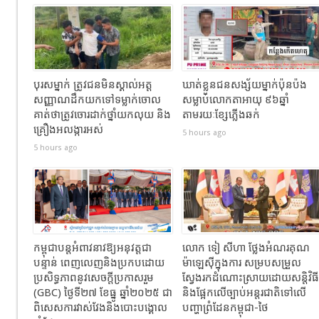
បុរសម្នាក់ ត្រូវជនមិនស្គាល់អត្ត
ឃាត់ខ្លួនជនសង្ស័យម្នាក់ប៉ុនប៉ង
សញ្ញាណដឹកយកទៅទម្លាក់ចោល
សម្លាប់លោកតាអាយុ ៩៦ឆ្នាំ
គាត់ថាត្រូវចោរដាក់ថ្នាំយកលុយ និង
តាមរយៈខ្សែភ្លើងឆក់
គ្រឿងអលង្ការអស់
5 hours ago
5 hours ago
កម្ពុជាបន្តអំពាវនាវឱ្យអនុវត្តជា
លោក ទៀ សីហា ថ្លែងអំណរគុណ
បន្ទាន់ ពេញលេញនិងប្រកបដោយ
ម៉ាឡេស៊ីក្នុងការ សម្របសម្រួល
ប្រសិទ្ធភាពនូវសេចក្តីប្រកាសរួម
ស្វែងរកដំណោះស្រាយដោយសន្តិវិធី
(GBC) ថ្ងៃទី២៧ ខែធ្នូ ឆ្នាំ២០២៥ ជា
និងផ្អែកលើច្បាប់អន្តរជាតិទៅលើ
ពិសេសការវាស់វែងនិងបោះបង្គោល
បញ្ហាព្រំដែនកម្ពុជា-ថៃ