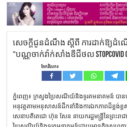
សេចក្តីជូនដំណឹង ស្តីពី ការដាក់ឱ្យដំណើ
“បណ្ណចាក់វ៉ាក់សាំងឌីជីថល StopCovid Q
ចែករំលែក៖
ភ្នំពេញ៖ ក្រសួងប្រៃសណីយ៍និងទូរគមនាគមន៍ បា
អនុវត្តតាមអនុសាសន៍ដឹកនាំនិងការឯកភាពដ៏ខ្ពង់ខ្ព
សេនាបតីតេជោ ហ៊ុន សែន នាយករដ្ឋមន្ត្រីនៃព្រះរាជ
ប្រៃសណីយ៍និងទូរគមនាគមន៍ដោយមានកិច្ចសហការជ