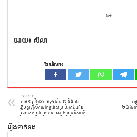
ដោយ៖ សិលា
ចែករំលែក៖
Previous:
ការអនុវត្តវិធានការសុខាភិបាល និងការ
កម្
ធ្វើចត្តាឡីស័កនៅកម្ពុជាសម្រាប់អ្នកដំណើរ
២៥៨នាក់(
ចូលមកកម្ពុជា ស្របតាមគន្លងប្រក្រតីភាពថ្មី
រឿងទាក់ទង