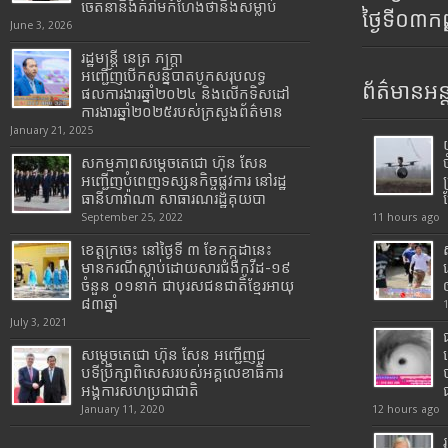
ចេតនានិងគំរាមកំហែងថានឹងសម្លាប់
ថ្ងៃទី០៣ក
June 3, 2026
រដ្ឋមន្រ្តី​ នេត្រ​ ភក្ត្រា​
អញ្ជើញបើកសន្និបាតបូកសរុបលទ្ធ
ព័ត៌មានអន្
ផលការងារឆ្នាំ២០២៤ និងលើកទិសដៅ
ការងារឆ្នាំ២០២៥របស់​ក្រសួង​ព័ត៌មាន​
January 21, 2025
សកម្មភាពសម្តេចតេជោ ហ៊ុន សែន
អញ្ជើញបំពេញទស្សនកិច្ចផ្លូវការ នៅរដ្ឋ
ធានីហាវ៉ាណា សាធារណរដ្ឋគុយបា
September 25, 2022
11 hours ago
ខេត្តក្រចេះ នៅថ្ងៃទី ៣ ខែកក្កដានេះ
មានករណីស្លាប់ដោយសារជំងឺកូវីដ-១៩
ចំនួន ០១នាក់ ជាបុរសជនជាតិខ្មែរអាយុ
៨៣ឆ្នាំ
July 3, 2021
សម្តេចតេជោ ហ៊ុន សែន អញ្ជើញជួ
បទីប្រឹក្សាពិសេសរបស់អគ្គលេខាធិការ
អង្គការសហប្រជាជាតិ
January 11, 2020
12 hours ago