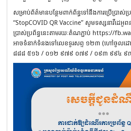
សម្រាប់ព័ត៌មានបន្ថែមពាក់ព័ន្ធទៅនឹងការប្រើប្រាស់ប
“StopCOVID QR Vaccine” សូមទស្សនាវីដេអូពន្យ
ប្រាស់ប្រព័ន្ធនេះតាមរយៈតំណភ្ជាប់ https://fb
អាចទំនាក់ទំនងទៅលេខទូរសព្ទ ១២៣ (ហៅចូលដោ
៨៨៨ ៥១៦ / ០១២ ៩៧៩ ០៧៩ / ០៩៣ ៩៩៤ ៩