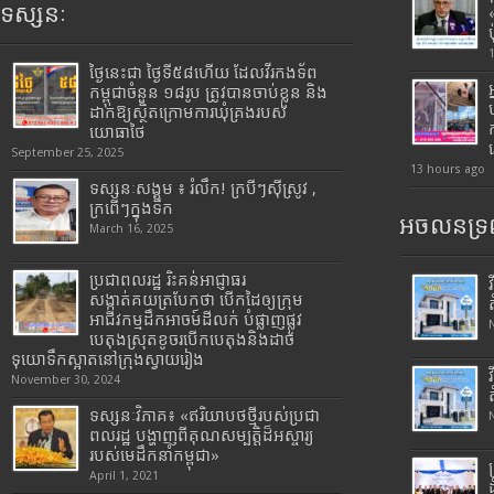
ទស្សនៈ
ថ្ងៃនេះជា ថ្ងៃទី៥៨ហើយ ដែលវីរកងទ័ព
កម្ពុជាចំនួន ១៨រូប ត្រូវបានចាប់ខ្លួន និង
ដាក់ឱ្យស្ថិតក្រោមការឃុំគ្រងរបស់
យោធាថៃ
September 25, 2025
13 hours ago
ទស្សនៈសង្គម ៖ រំលឹក! ក្របីៗស៊ីស្រូវ ,
ក្រពើៗក្នុងទឹក
អចលនទ្រព
March 16, 2025
ប្រជាពលរដ្ឋ រិះគន់អាជ្ញាធរ
សង្កាត់គយត្របែកថា បើកដៃឲ្យក្រុម
អាជីវកម្មដឹកអាចម៍ដីលក់ បំផ្លាញផ្លូវ
បេតុងស្រុតខូចរបើកបេតុងនិងដាច់
ទុយោទឹកស្អាតនៅក្រុងស្វាយរៀង
November 30, 2024
ទស្សនៈវិភាគ៖ «ឥរិយាបថថ្មីរបស់ប្រជា
ពលរដ្ឋ បង្ហាញពីគុណសម្បត្តិដ៏អស្ចារ្យ
របស់មេដឹកនាំកម្ពុជា»
April 1, 2021