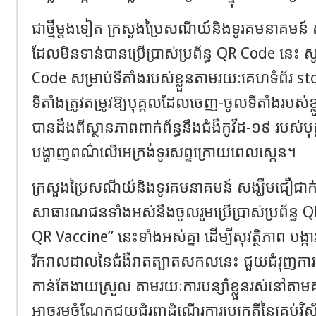
ជាថ្មីម្តងទៀត ក្រសួងប្រៃសណីយ៍និងទូរគមនាគមន៍ 
ដែលមិនទាន់បានប្រើប្រាស់ប្រព័ន្ធ QR Code នេះ សូ
Code សម្រាប់ទីតាំងរបស់ខ្លួនតាមរយៈគេហទំព័រ st
ទីតាំងត្រូវតម្រូវឱ្យបុគ្គលដែលចេញ-ចូលទីតាំងរបស់ខ្
បានដឹងពីស្ថានភាពពាក់ព័ន្ធនឹងជំងឺកូវីដ-១៩ របស់
បង្ហាញពណ៌លើអេក្រង់ទូរសព្ទក្រោយពេលស្កេន។
ក្រសួងប្រៃសណីយ៍និងទូរគមនាគមន៍ សង្ឃឹមជឿជាក់
សាធារណជនទាំងអស់នឹងចូលរួមប្រើប្រាស់ប្រព័ន្
QR Vaccine” នេះទាំងអស់គ្នា ដើម្បីសុវត្ថិភាព បង្កា
រីករាលដាលនៃជំងឺរាតត្បាតសកលនេះ ជួយជំរុញការប
កាន់តែងាយស្រួល តាមរយៈការបន្ស៉ាំខ្លួនរស់នៅតាមគន្
អាចរួមចំណែកជួយជំរុញដំណើរការប្រក្រតីនៃគ្រប់