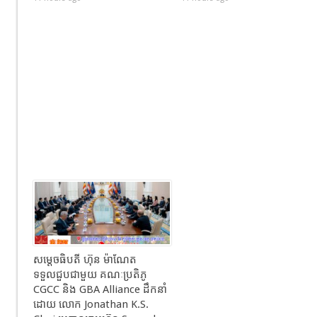
សម្ដេចធិបតី ហ៊ុន ម៉ាណែត
ទទួលជួបជាមួយ គណៈប្រតិភូ
CGCC និង GBA Alliance ដឹកនាំ
ដោយ លោក Jonathan K.S.