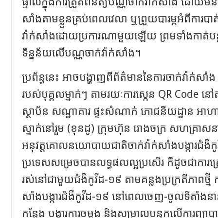
ផ្ទាល់ក្នុងការត្រួតពិនិត្យបណ្ណចាក់វ៉ាក់សាំង ដោយម
សាំងតាមខ្លួនគ្រប់ពេលវេលា ឬព្រួយបារម្ភអំពីការប
វ៉ាក់សាំងដោយប្រការណាមួយឡើយ ព្រមទាំងកាត់បន្ថ
ទិន្នន័យលើបណ្ណចាក់វ៉ាក់សាំង។
ប្រព័ន្ធនេះ អាចបង្ហាញពីព័ត៌មាននៃការចាក់វ៉ាក់សា
របស់បុគ្គលម្នាក់ៗ តាមរយៈការស្កេន QR Code ន
ស្ថាប័ន សណ្ឋាគារ ផ្ទះសំណាក់ ភោជនីយដ្ឋាន អាហារដ
ស្នាក់នៅរួម (ខុនដូ) ក្រុមហ៊ុន រោងចក្រ សហគ្រា
អនុវត្តគោលនយោបាយជាតិចាក់វ៉ាក់សាំងបង្ការជំងឺកូវ
ប្រទេសសម្រេចបានលទ្ធផលល្អប្រសើរ ក៏ដូចជាការត
រស់នៅជាមួយជំងឺកូវីដ-១៩ តាមគន្លងប្រក្រតីភាពថ្មី កា
សាំងបង្ការជំងឺកូវីដ-១៩ នៅពេលចេញ-ចូលទីតាំងនានា
កន្លែង បង្ការការចម្លង និងសម្រាលបន្ទុកលើការព្យា