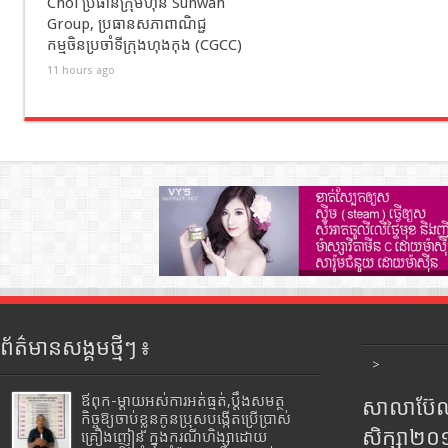
Choi ប្រធានក្រុមហ៊ុន Sunwah
Group, ប្រធានសភាពាណិជ្ជ
កម្មចិនប្រចាំទីក្រុងហុងកុង (CGCC)
11 hours ago
ព័ត៌មានសង្គមថ្មីៗ ៖
>
ឪពុក-ម្ដាយអស់ការអត់ធ្មត់,ប្ដឹងសមត្ថ
សាលាប៊ែលធ
កិច្ចឱ្យចាប់ខ្លួនកូនប្រុសបង្កើតប្រើប្រាស់
សិក្សា២
គ្រឿងញៀន ក្នុងករណីហិង្សាដោយ