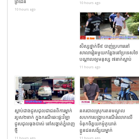
ព្រំដែន
10 hours ago
10 hours ago
សិស្សថ្នាក់ទី៩ បាញ់ប្រហារនៅ
សាលារៀនមួយកន្លែងនៅប្រទេសថៃ
បណ្តាលឲ្យមនុស្ស ៧នាក់ស្លាប់
11 hours ago
ស្លាប់ជាងជួសជុលជាជនពិការម្នាក់
នគរបាលស្រុករតនមណ្ឌល
របួស២នាក់ ក្នុងករណីឆេះផ្ទះវិឡា
សហការបង្រ្កាបករណីរំលោភលើ
ជួសជុលធុងបាស់ នៅសង្កាត់ភ្នំពេញ
ទំនុកចិត្តយកម៉ូតូឃាត់
ថ្មី
ខ្លួនជនសង័្សយម្នាក់
11 hours ago
11 hours ago