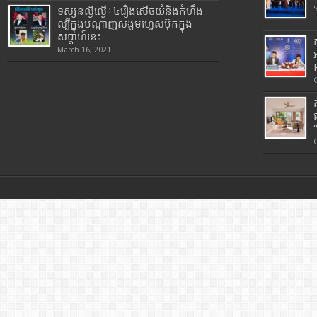
ទស្សនល្ងីល្ងើ÷៤រឿងសើចយំនិងកំហឹង
ល្បីក្នុងបណ្តាញសង្គមហ្វេសប៊ុកក្នុង
សប្តាហ៍នេះ
March 16, 2021