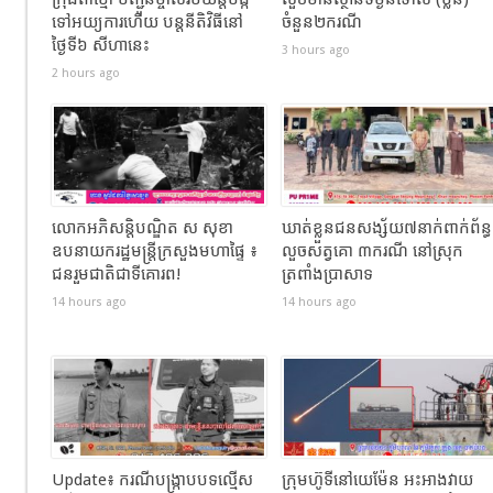
ទៅអយ្យការហើយ បន្តនីតិវិធីនៅ
ចំនួន២ករណី
ថ្ងៃទី៦ សីហានេះ
3 hours ago
2 hours ago
លោកអភិសន្តិបណ្ឌិត ស សុខា
ឃាត់ខ្លួនជនសង្ស័យ៧នាក់ពាក់ព័ន្ធ
ឧបនាយករដ្ឋមន្រ្តីក្រសួងមហាផ្ទៃ ៖
លួចសត្វគោ ៣ករណី នៅស្រុក
ជនរួមជាតិជាទីគោរព!
ត្រពាំងប្រាសាទ
14 hours ago
14 hours ago
Update៖ ករណីបង្ក្រាបបទល្មើស
ក្រុមហ៊ូទីនៅយេម៉ែន អះអាងវាយ