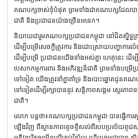
គណបក្សចាស់ទុំបំផុត ព្រមទាំងជាគណបក្សដែលប
ជាតិ និងប្រជាជនយ៉ាងច្រើនអនេក។
និយាយជារួមគណបក្សប្រជាជនកម្ពុជា នៅជិតស្និទ្ឋគ្
ដើម្បីបម្រើសេចក្តីត្រូវការ និងដោះស្រាយបញ្ហាការ
ដើម្បីបម្រើ ប្រជាជនយើងទាំងអស់គ្នា ហេតុនេះ ដើម
បេសកកម្មការពារ និងអភិវឌ្ឍន៏ជាតិ ព្រមទាំងបម្រើប
ទៅទៀត យើងត្រូវនាំគ្នាគាំទ្រ និងបោះឆ្នោតជូនគណបក
ទៅទៀតដើម្បីរក្សាបាននូវ សន្តិភាពសង្គម ស្ថេរភា
ជាតិ។
លោក បន្តថា៖គណបក្សប្រជាជនកម្ពុជា បានធ្វើការស្តា
ឡើងវិញ ពីស្ថានភាពខ្ទេចខ្ទីសល់ពីរបបប្រល័យពូជស
អភិវឌ្ឍរីកចម្រើនលើគ្រប់វិស័យ ហើយកម្ពុជាបាន ស