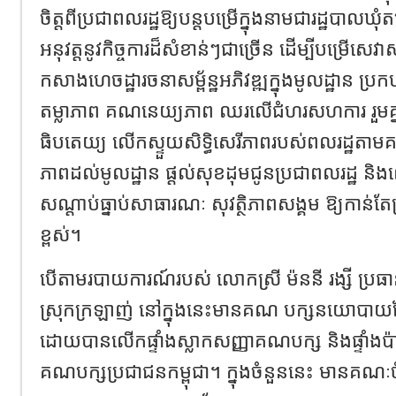
ចិត្តពីប្រជាពលរដ្ឋឱ្យបន្តបម្រើក្នុងនាមជារដ្ឋបា
អនុវត្តនូវកិច្ចការដ៏សំខាន់ៗជាច្រើន ដើម្បីបម្រើស
កសាងហេចដ្ឋារចនាសម្ព័ន្ឋអភិវឌ្ឍក្នុងមូលដ្ឋាន ប្
តម្លាភាព គណនេយ្យភាព ឈរលើជំហរសហការ រួមគ្នា 
ធិបតេយ្យ លើកស្ទួយសិទ្ធិសេរីភាពរបស់ពលរដ្ឋតាមគន្លង
ភាពដល់មូលដ្ឋាន ផ្ដល់សុខដុមជូនប្រជាពលរដ្ឋ និង
សណ្តាប់ធ្នាប់សាធារណៈ សុវត្ថិភាពសង្គម ឱ្យកាន់ត
ខ្ពស់។
បើតាមរបាយការណ៍របស់ លោកស្រី ម៉ននី រង្សី ប្រ
ស្រុកក្រឡាញ់ នៅក្នុងនេះមានគណ បក្សនយោបាយ
ដោយបានលើកផ្ទាំងស្លាកសញ្ញាគណបក្ស និងផ្ទាំងប៉
គណបក្សប្រជាជនកម្ពុជា។ ក្នុងចំនួននេះ មានគណៈ