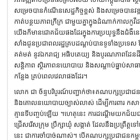
សម្រេចបានកំណើនសេដ្ឋកិច្ចខ្ពស់ និងសម្រេចបានវឌ្ឍ
កាត់បន្ថយភាពក្រីក្រ ជាមួយគ្នាក្នុងដំណាក់កា
យើងក៏មានជោគជ័យផងដែរក្នុងការប្រយុទ្ធនឹងជំងឺន
សាំងជូនប្រជាពលរដ្ឋគ្របដណ្តប់បានទូទាំងប្រទេស
គត់មត់ នូវឯករាជ្យ អធិបតេយ្យ និងបូរណភាពដែនដី 
សន្តិភាព ស្ថិរភាពនយោបាយ និងសណ្តាប់ធ្នាប់សាធ
កន្លែង គ្រប់ពេលវេលាផងដែរ។
លោក ជា ច័ន្ទបរិបូរណ៍បញ្ជាក់ថា៖គណបក្សប្រជាជនក
និងគោលនយោបាយច្បាស់លាស់ ដើម្បីការពារ កសាង
គ្មានទីបញ្ចប់ឡើយ ។ហេតុនេះ ការដណ្តើមយកជ័យជម្
ជ្រើសរើសក្រុម ប្រឹក្សាឃុំ សង្កាត់ ដែលនឹងប្រព្រឹត្ត
នេះ ជាការចាំបាច់ណាស់។ បើគណបក្សប្រជាជនកម្ពុជា