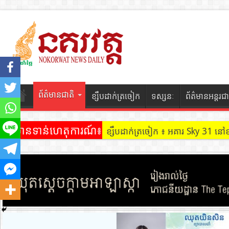
ព័ត៌មានជាតិ
ខ្សឹបដាក់ត្រចៀក
ទស្សនៈ
ព័ត៌មានអន្តរជា
ព័ត៌មានទាន់ហេតុការណ៍៖
ខ្សឹបដាក់ត្រចៀក ៖ អគារ Sky 31 នៅ
ខ្សឹបដាក់ត្រចៀក ៖ ដល់ករ ! ឈ្មួញដ