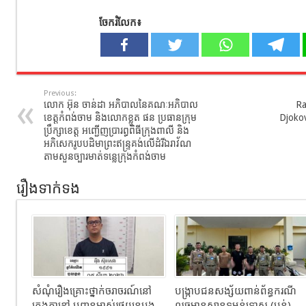
ចែករំលែក៖
Previous:
លោក អ៊ុន​ ចាន់ដា​ អភិបាលនៃគណៈអភិបាល
Ra
ខេត្តកំពង់ចាម​ និង​លោកខ្លូត​ ផន​ ប្រធានក្រុម​
Djokov
ប្រឹក្សា​ខេត្ត​ អញ្ជេីញ​ប្រារព្ធពិធីក្រុងពាលី​ និង​
អភិសេក​រូបបដិមាព្រះឥន្រ្ទគង់លើដំរីឯរាវ័ណ​
តាមសួនច្បារមាត់ទន្លេ​ក្រុងកំពង់ចាម​
រឿងទាក់ទង
សំណុំរឿងគ្រោះថ្នាក់ចរាចរណ៍នៅ
បង្ក្រាបជនសង្ស័យពាន់ព័ន្ធករណី
ក្រុងតាខ្មៅ បញ្ជូនម្ចាស់រថយន្តបង្ក
លួចមានស្ថានទម្ងន់ទោស (ប្លន់)