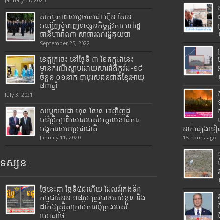
January 21, 2025
សកម្មភាពសម្តេចតេជោ ហ៊ុន សែន
អញ្ជើញបំពេញទស្សនកិច្ចផ្លូវការ នៅរដ្ឋ
ធានីហាវ៉ាណា សាធារណរដ្ឋគុយបា
September 25, 2022
ខេត្តក្រចេះ នៅថ្ងៃទី ៣ ខែកក្កដានេះ
មានករណីស្លាប់ដោយសារជំងឺកូវីដ-១៩
ចំនួន ០១នាក់ ជាបុរសជនជាតិខ្មែរអាយុ
៨៣ឆ្នាំ
July 3, 2021
សម្តេចតេជោ ហ៊ុន សែន អញ្ជើញជួ
បទីប្រឹក្សាពិសេសរបស់អគ្គលេខាធិការ
អង្គការសហប្រជាជាតិ
នាក់ផ្សេងទៀ
January 11, 2020
15 hours ago
ទស្សនៈ
ថ្ងៃនេះជា ថ្ងៃទី៥៨ហើយ ដែលវីរកងទ័ព
កម្ពុជាចំនួន ១៨រូប ត្រូវបានចាប់ខ្លួន និង
ដាក់ឱ្យស្ថិតក្រោមការឃុំគ្រងរបស់
យោធាថៃ