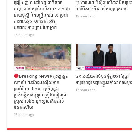
គ្រឿងញៀន នៅខេត្តពោធិ៍សាត់
ប្រហារដោយមីស៊ីលលើនាវាដឹកប្រេ
បណ្តាលឲ្យស្លាប់ប៉ូលីស០២នាក់ ជា
អារ៉ាប៊ីសាអ៊ូឌីត នៅសមុទ្រក្រហម
នាយប៉ុស្តិ៍ និងមន្រ្តីនគរបាល ប្រជា
15 hours ago
ការពារចំនួន ០៣នាក់ និង
ឃាតករអោបគ្រាប់បែកម្នាក់
15 hours ago
Breaking News៖ គួរឱ្យរន្ធត់
ជនសង្ស័យកាប់ប្លន់ម៉ូតូ២នាក់ត្រូវ
ណាស់! ករណីជនល្មើសមាន
អាវុធហត្ថខេត្តបញ្ជូនទៅសាលាដំបូ
គ្រាប់បែក ដាក់សមត្ថកិច្ចក្នុង
17 hours ago
ប្រតិបត្តិការបង្ក្រាបគ្រឿងញៀននៅ
ស្រុកវាលវែង អ្នកស្លាប់កើនដល់
៥នាក់ហើយ
16 hours ago