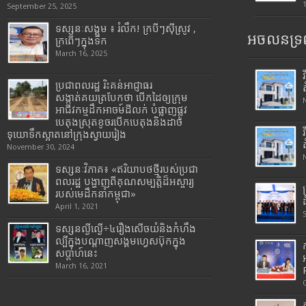
September 25, 2025
ទស្សនៈសង្គម ៖ រំលឹក! ក្របីៗស៊ីស្រូវ ,
អចលនទ្រព
ក្រពើៗក្នុងទឹក
March 16, 2025
ប្រជាពលរដ្ឋ រិះគន់អាជ្ញាធរ
សង្កាត់គយត្របែកថា បើកដៃឲ្យក្រុម
អាជីវកម្មដឹកអាចម៍ដីលក់ បំផ្លាញផ្លូវ
បេតុងស្រុតខូចរបើកបេតុងនិងដាច់
ទុយោទឹកស្អាតនៅក្រុងស្វាយរៀង
November 30, 2024
ទស្សនៈវិភាគ៖ «ឥរិយាបថថ្មីរបស់ប្រជា
ពលរដ្ឋ បង្ហាញពីគុណសម្បត្តិដ៏អស្ចារ្យ
របស់មេដឹកនាំកម្ពុជា»
April 1, 2021
ទស្សនល្ងីល្ងើ÷៤រឿងសើចយំនិងកំហឹង
ល្បីក្នុងបណ្តាញសង្គមហ្វេសប៊ុកក្នុង
សប្តាហ៍នេះ
March 16, 2021