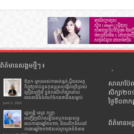
ព័ត៌មានសង្គមថ្មីៗ ៖
>
ឪពុក-ម្ដាយអស់ការអត់ធ្មត់,ប្ដឹងសមត្ថ
សាលាប៊ែលធ
កិច្ចឱ្យចាប់ខ្លួនកូនប្រុសបង្កើតប្រើប្រាស់
សិក្សា២
គ្រឿងញៀន ក្នុងករណីហិង្សាដោយ
ចេតនានិងគំរាមកំហែងថានឹងសម្លាប់
ថ្ងៃទី០៣ក
June 3, 2026
រដ្ឋមន្រ្តី​ នេត្រ​ ភក្ត្រា​
អញ្ជើញបើកសន្និបាតបូកសរុបលទ្ធ
ព័ត៌មានអន្
ផលការងារឆ្នាំ២០២៤ និងលើកទិសដៅ
ការងារឆ្នាំ២០២៥របស់​ក្រសួង​ព័ត៌មាន​