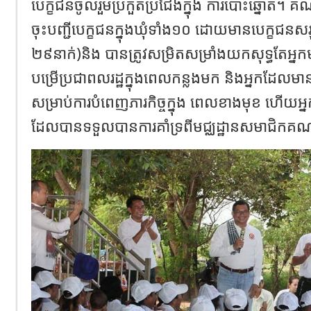
បេក្ខជនចូលរួមប្រកួតប្រជែងក្នុង ការបោះឆ្នោត។ គ
ចុះបញ្ជីបេក្ខជនក្នុងឃុំទាំង១០ ដោយមានបេក្ខជនសរ
២៩នាក់)និង បានត្រូវសម្រិតសម្រាំងយកសុទ្ធតែអ្នក
បម្រើប្រជាពលរដ្ឋក្នុងពេលកន្លងមក និងអ្នកដែល
សម្រាប់ការបំពេញភារកិច្ចក្នុង ពេលខាងមុខ ហើយអ្ន
ដែលបានទទួលបានការគាំទ្រពីមជ្ឈដ្ឋានសមាជិកគ