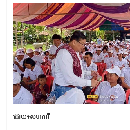
ដោយ​៖សហការី​