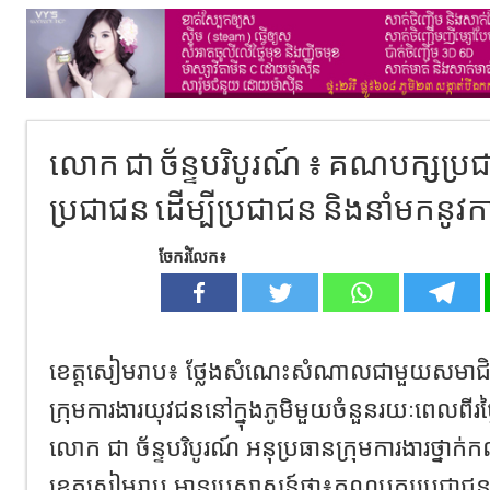
លោក ជា ច័ន្ទបរិបូរណ៍ ៖ គណបក្សប្រជា
ប្រជាជន ដើម្បីប្រជាជន និងនាំមកនូវកា
ចែករំលែក៖
ខេត្ត​សៀមរាប​៖​ ថ្លែងសំណេះសំណាលជាមួយសមាជ
ក្រុមការងារយុវជននៅក្នុងភូមិមួយចំនួនរយៈពេលពីរថ
លោក ជា ច័ន្ទបរិបូរណ៍ អនុប្រធានក្រុមការងារថ្នាក
ខេត្តសៀមរាប មានប្រសាសន៍ថា៖គណបក្សប្រជាជនក