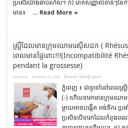
ប្រសើរយ៉ាងឆាប់រហ័ស។ ក) រោគសញ្ញាសំខាន់ៗនៃកា
មាន៖ ...
Read More »
ស្ត្រីដែលមានក្រុមឈាមរេស៊ីសដក ( Rhésus – 
ពេលមានផ្ទៃពោះ!!!(Incompatibilité Rhé
pendant la grossesse)
sopha kol
December 31, 2024
ព័ត៌មានជាតិ
,
ព័ត៌មានថ្មី
,
សុខភាព
ភ្នំពេញ ៖ ជាទូទៅនៅពេលស្ត្
(-) ហើយទារកមានក្រុមឈាមបូក
ម្តាយអាចបង្កើត អង់ទីករ ប្
ប្រសិនបើទារកដែលកំពុងពរព
ការពរពោះកូនទីមួយ។ ១) កត្ត