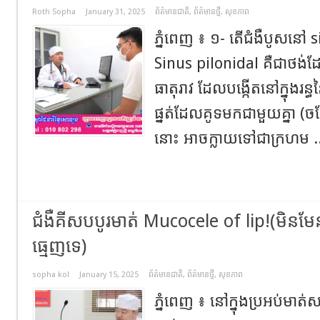
Roth Sopha
January 31, 2025
ព័ត៌មានជាតិ
,
ព័ត៌មានថ្មី
,
សុខភាព
ភ្នំពេញ ៖ ១- តើជំងឺបូសនៅ si
Sinus pilonidal គឺជាថ
ធាតុរាវ ដែលបង្កើតនៅក្នុងរន្
ផ្នត់ដែលគូទមកជាមួយគ្នា (ចង
នោះ អាចក្លាយទៅជាក្រហម .
ជំងឺគីសបបូរមាត់ Mucocele of lip!(មិនមែ
ធ្មេញទេ)
sopha kol
January 15, 2025
ព័ត៌មានជាតិ
,
ព័ត៌មានថ្មី
,
សុខភាព
ភ្នំពេញ ៖ នៅក្នុងប្រអប់មា