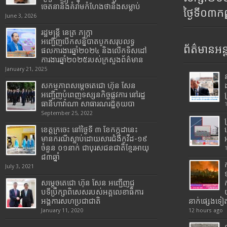
ចេតនានិងគំរាមកំហែងថានឹងសម្លាប់
ថ្ងៃទី០៣ក
June 3, 2026
រដ្ឋមន្រ្តី​ នេត្រ​ ភក្ត្រា​
អញ្ជើញបើកសន្និបាតបូកសរុបលទ្ធ
ព័ត៌មានអន្
ផលការងារឆ្នាំ២០២៤ និងលើកទិសដៅ
ការងារឆ្នាំ២០២៥របស់​ក្រសួង​ព័ត៌មាន​
January 21, 2025
សកម្មភាពសម្តេចតេជោ ហ៊ុន សែន
អញ្ជើញបំពេញទស្សនកិច្ចផ្លូវការ នៅរដ្ឋ
ធានីហាវ៉ាណា សាធារណរដ្ឋគុយបា
September 25, 2022
ខេត្តក្រចេះ នៅថ្ងៃទី ៣ ខែកក្កដានេះ
មានករណីស្លាប់ដោយសារជំងឺកូវីដ-១៩
ចំនួន ០១នាក់ ជាបុរសជនជាតិខ្មែរអាយុ
៨៣ឆ្នាំ
July 3, 2021
សម្តេចតេជោ ហ៊ុន សែន អញ្ជើញជួ
បទីប្រឹក្សាពិសេសរបស់អគ្គលេខាធិការ
អង្គការសហប្រជាជាតិ
នាក់ផ្សេងទៀ
January 11, 2020
12 hours ago