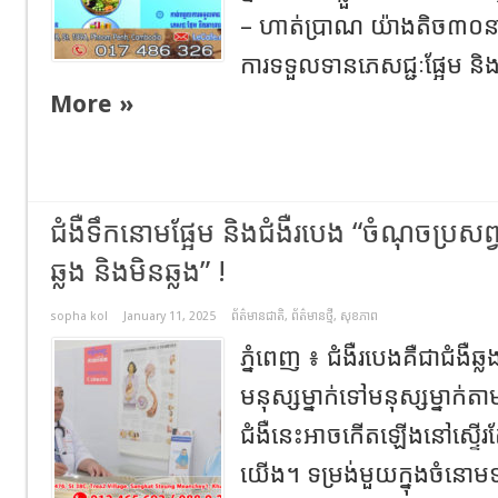
– ហាត់ប្រាណ យ៉ាងតិច៣០នាទី
ការទទួលទានភេសជ្ជៈផ្អែម និង
More »
ជំងឺទឹកនោមផ្អែម និងជំងឺរបេង “ចំណុចប្រសព្វដ
ឆ្លង និងមិនឆ្លង” !
sopha kol
January 11, 2025
ព័ត៌មានជាតិ
,
ព័ត៌មានថ្មី
,
សុខភាព
ភ្នំពេញ ៖ ជំងឺរបេងគឺជាជំង
មនុស្សម្នាក់ទៅមនុស្សម្នាក់ត
ជំងឺនេះអាចកើតឡើងនៅស្ទើរតែគ្
យើង។ ទម្រង់មួយក្នុងចំនោមទម