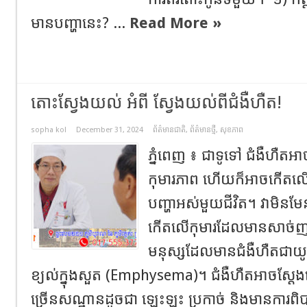
មានបញ្ហានេះ? ...
Read More »
តោះស្វែងយល់ អំពី ស្វែងយល់ពីជំងឺហឺត!
sopha kol
December 31, 2024
ព័ត៌មានជាតិ
,
ព័ត៌មានថ្មី
,
សុខភាព
ភ្នំពេញ ៖ ជាទូទៅ ជំងឺហឺតអាច
កុមារភាព ហើយក៏អាចកើតលើម
បញ្ហាអស់មួយជីវិត។ វាមិនមែនជា
កើតលើកុមារដែលមានសាច់ញា
មនុស្សដែលមានជំងឺហឺតជាយូរឆ
ខ្យល់ក្នុងសួត (Emphysema)។ ជំងឺហឺតអាចស្តែ
ច្រើនសណ្ឋានដូចជា ឡេះឡះ ប្រកាច់ និងមានការពិ