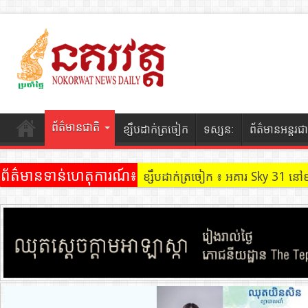
ព័ត៌មានជាតិ
ខ្សឹបដាក់ត្រចៀក
ទស្សនៈ
ព័ត៌មានអន្តរជា
ព័ត៌មានទាន់ហេតុការណ៍៖
ខ្សឹបដាក់ត្រចៀក ៖ អគារ Sky 31 នៅ
ខ្សឹបដាក់ត្រចៀក ៖ ដល់ករ ! ឈ្មួញដ