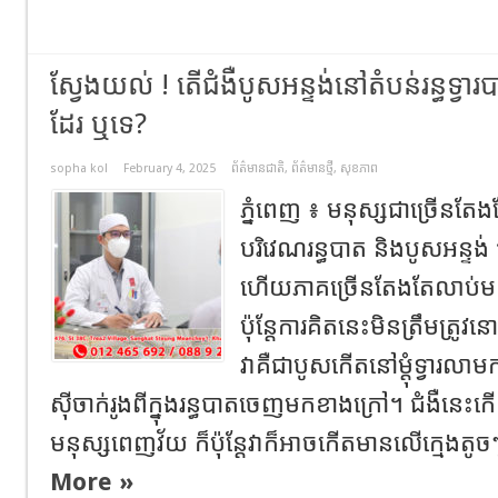
ស្វែងយល់ ! តើជំងឺបូសអន្ទង់នៅតំបន់រន្ធទ្វ
ដែរ ឬទេ?
sopha kol
February 4, 2025
ព័ត៌មានជាតិ
,
ព័ត៌មានថ្មី
,
សុខភាព
ភ្នំពេញ ៖ មនុស្សជាច្រើនតែ
បរិវេណរន្ធបាត និងបូសអន្ទង
ហើយភាគច្រើនតែងតែលាប់មក
ប៉ុន្តែការគិតនេះមិនត្រឹមត្រូវន
វាគឺជាបូសកើតនៅម្ដុំទ្វា
ស៊ីចាក់រូងពីក្នុងរន្ធបាតចេញមកខាងក្រៅ។ ជំងឺនេះ
មនុស្សពេញវ័យ ក៏ប៉ុន្តែវាក៏អាចកើតមានលើក្មេងត
More »