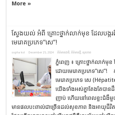
More »
ស្វែងយល់ អំពី គ្រោះថ្នាក់លាក់មុខ ដែលបង្ក
មេរោគប្រភេទ”សេ”!
sopha kol
December 25, 2024
ព័ត៌មានជាតិ
,
ព័ត៌មានថ្មី
,
សុខភាព
ភ្នំពេញ ៖ គ្រោះថ្នាក់លាក់មុខ
ដោយមេរោគប្រភេទ”សេ”! ក
មេរោគប្រភេទ សេ (Hépatit
យើងទាំងអស់គ្នាតែងតែបានដ
ញាប់ ហើយនៅពេលខ្លះជំងឺមួ
មានផលបះពាល់ជាច្រើនដល់សុខភាព និងអាយុជីវិ