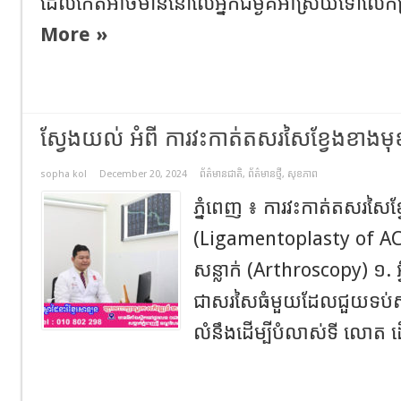
ដែលកើតអាចមាននៅលើអ្នកជម្ងឺគឺអាស្រ័យទៅលើកម្
More »
ស្វែងយល់ អំពី ការវះកាត់តសរសៃខ្វែងខាងមុខ
sopha kol
December 20, 2024
ព័ត៌មានជាតិ
,
ព័ត៌មានថ្មី
,
សុខភាព
ភ្នំពេញ ៖ ការវះកាត់តសរសៃខ្
(Ligamentoplasty of AC
សន្លាក់ (Arthroscopy) ១. 
ជាសរសៃធំមួយដែលជួយទប់សន
លំនឹងដេីម្បីបំលាស់ទី លោត ដេ