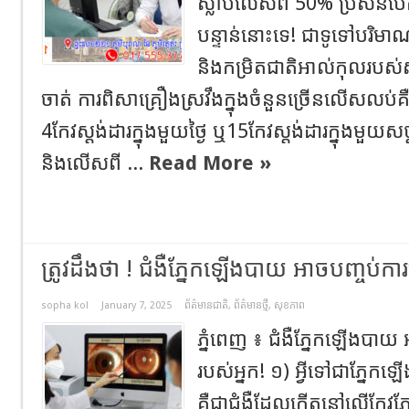
ស្លាប់លើសពី 50% ប្រសិនបើគ្មា
បន្ទាន់នោះទេ! ជាទូទៅបរិម
និងកម្រិតជាតិអាល់កុលរបស
ចាត់ ការពិសាគ្រឿងស្រវឹងក្នុងចំនួនច្រើនលើសលប់
4កែវស្តង់ដារក្នុងមួយថ្ងៃ ឬ15កែវស្តង់ដារក្នុងមួយស
និងលើសពី ...
Read More »
ត្រូវដឹងថា ! ជំងឺភ្នែកឡើងបាយ អាចបញ្ចប់
sopha kol
January 7, 2025
ព័ត៌មានជាតិ
,
ព័ត៌មានថ្មី
,
សុខភាព
ភ្នំពេញ ៖ ជំងឺភ្នែកឡើងបា
របស់អ្នក! ១) អ្វីទៅជាភ្នែ
គឺជាជំងឺដែលកើតនៅលើកែវភ្