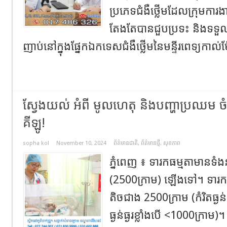
ប្រភេទជំងឺថ្លើមដែលក្រុមការង
តែងតែបានជួបប្រទះ និងទទួល
ញាប់នៅក្នុងផ្នែកឯកទេសជំងឺថ្លើមនៃមន្ទីរពេទ្យកាល់
ស្វែងយល់ អំពី មូលហេតុ និងបញ្ហាប្រឈម ច
គីឡូ!
sopha kol
November 10, 2024
ព័ត៌មានជាតិ
,
ព័ត៌មានថ្មី
,
សុខភាព
ភ្នំពេញ ៖ ទារកធម្មតាមានទំងន
(2500ក្រាម) ឡើងទៅ។ ទារ
តិចជាង 2500ក្រាម (កំរិតធ្ងន
ធ្ងន់ធ្ងរខ្លាំងបើ <1000ក្រាម)។