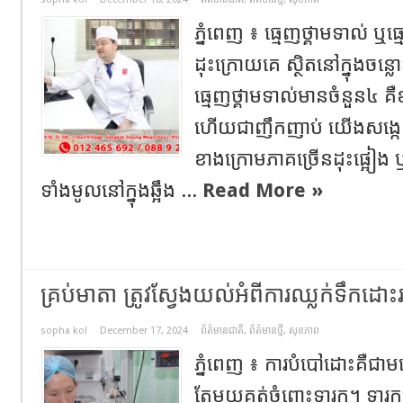
ភ្នំពេញ ៖ ធ្មេញថ្គាមទាល់ ឬធ
ដុះក្រោយគេ ស្ថិតនៅក្នុងចន្
ធ្មេញថ្គាមទាល់មានចំនួន៤ 
ហើយជាញឹកញាប់ យើងសង្កេត
ខាងក្រោមភាគច្រើនដុះផ្អៀង 
ទាំងមូលនៅក្នុងឆ្អឹង ...
Read More »
គ្រប់មាតា ត្រូវស្វែងយល់អំពីការឈ្លក់ទឹកដោ
sopha kol
December 17, 2024
ព័ត៌មានជាតិ
,
ព័ត៌មានថ្មី
,
សុខភាព
ភ្នំពេញ ៖ ការបំបៅដោះគឺជាម
តែមួយគត់ចំពោះទារក។ ទា