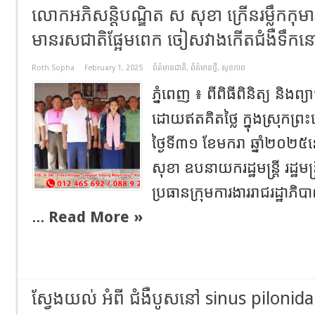
លោកអភិសន្តិបណ្ឌិត ស សុខា ក្រើនរម្លឹកកុមារកុ
មានរសជាតិផ្អែមពេក ចៀសវាងកើតជំងឺទឹកនោ
Roth Sopha
February 1, 2025
ព័ត៌មានជាតិ
,
ព័ត៌មានថ្មី
,
សុខភាព
ភ្នំពេញ ៖ ពីពិធីពិនិត្យ និងព
ដោយឥតគិតថ្លៃ ក្នុងស្រុកព្រះស្
ថ្ងៃទី៣១ ខែមករា ឆ្នាំ២០២
សុខា ឧបនាយករដ្ឋមន្ត្រី រដ្ឋមន
ប្រធានក្រុមការងាររាជរដ្ឋាភិប
...
Read More »
ស្វែងយល់ អំពី ជំងឺបូសនៅ sinus pilonida