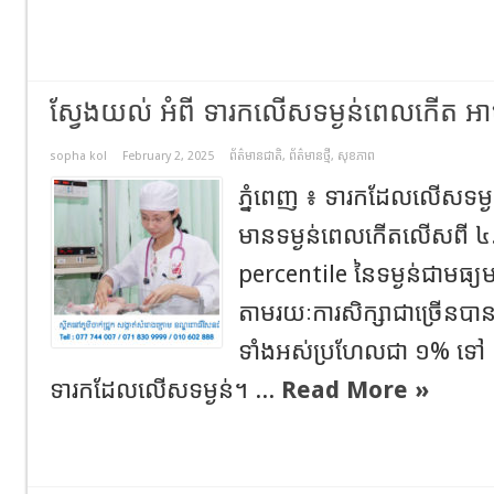
ស្វែងយល់ អំពី ទារកលើសទម្ងន់ពេលកើត អាចប
sopha kol
February 2, 2025
ព័ត៌មានជាតិ
,
ព័ត៌មានថ្មី
,
សុខភាព
ភ្នំពេញ ៖ ទារកដែលលើសទម
មានទម្ងន់ពេលកើតលើសពី ៤
percentile នៃទម្ងន់ជាមធ្
តាមរយៈការសិក្សាជាច្រើនបានប
ទាំងអស់ប្រហែលជា ១% ទៅ 
ទារកដែលលើសទម្ងន់។ ...
Read More »