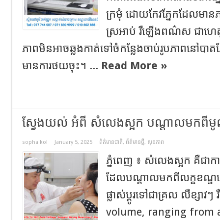
ក្រមុំ ដោយកែវភ្នែកដែលមានភ
ស្រអាប់ រឺឡើងពណ៌ស ជាហេត
ភាពមិនអាចឆ្លងកាត់ទៅចំកន្លែងចាប់រូបភាពនៅបាត
មានការថយចុះ។ ...
Read More »
ស្វែងយល់ អំពី សំលេងស្អក បណ្តាលមកពីមូល
sopha kol
January 5, 2025
ព័ត៌មានជាតិ
,
ព័ត៌មានថ្មី
,
សុខភាព
ភ្នំពេញ ៖ សំលេងស្អក គឺជាការផ
ដែលបណ្ដាលមកពីលក្ខខណ្ឌផ្
ផ្លាស់ប្ដូរទៅជាគ្រល លឺខ្សាវៗ
volume, ranging from a