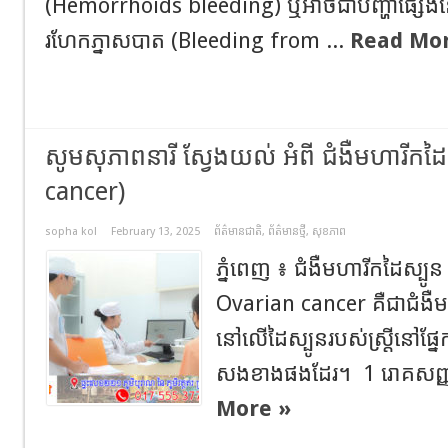
(Hemorrhoids bleeding) ឬអាចជាបញ្ហាផ្សេងនៅម
រហែកភ្នាសបាត (Bleeding from ...
Read Mor
សូមសុភាពនារី ស្វែងយល់ អំពី ជំងឺមហារីកដៃ
cancer)
sopha kol
February 13, 2025
ព័ត៌មានជាតិ
,
ព័ត៌មានថ្មី
,
សុខភាព
ភ្នំពេញ ៖ ជំងឺមហារីកដៃស្ប
Ovarian cancer គឺជាជំង
នៅលើដៃស្បូនរបស់ស្ត្រីនៅផ្នែ
សងខាងផងដែរ។ 1 រោគសញ្ញ
More »