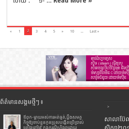
ហើយ : ១- ...
Read More »
2
«
1
3
4
5
»
10
...
Last »
ព័ត៌មានសង្គមថ្មីៗ ៖
>
ឪពុក-ម្ដាយអស់ការអត់ធ្មត់,ប្ដឹងសមត្ថ
សាលាប៊ែលធ
កិច្ចឱ្យចាប់ខ្លួនកូនប្រុសបង្កើតប្រើប្រាស់
សិក្សា២
គ្រឿងញៀន ក្នុងករណីហិង្សាដោយ