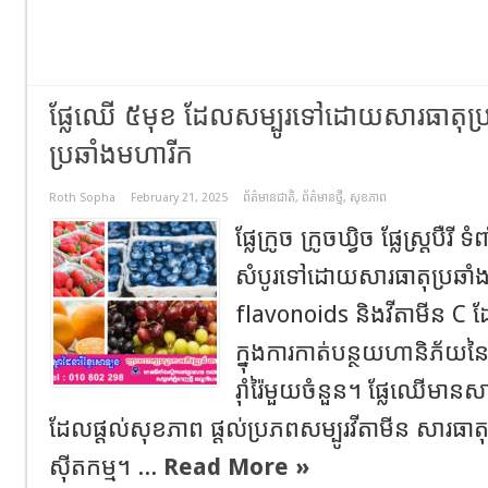
ផ្លែឈើ ៥មុខ ដែលសម្បូរទៅដោយសារធាតុប្រឆ
ប្រឆាំងមហារីក
Roth Sopha
February 21, 2025
ព័ត៌មានជាតិ
,
ព័ត៌មានថ្មី
,
សុខភាព
ផ្លែក្រូច ក្រូចឃ្វិច ផ្លែស្ត្របឺរ
សំបូរទៅដោយសារធាតុប្រឆាំង
flavonoids និងវីតាមីន C ដ
ក្នុងការកាត់បន្ថយហានិភ័យនៃ
រ៉ាំរ៉ៃមួយចំនួន។ ផ្លែឈើមា
ដែលផ្តល់សុខភាព ផ្តល់ប្រភពសម្បូរវីតាមីន សារធាតុរ
ស៊ីតកម្ម។ ...
Read More »