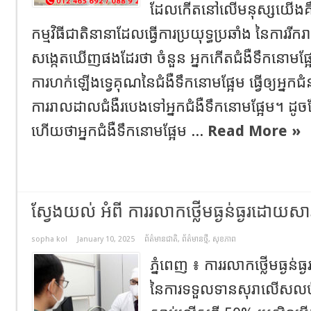
ដែលកើតនៅលើមនុស្សយើងគ
កម្មវិធីជាតិនានាដែលធ្វើការប្រយុទ្ធប្រឆាំង នៃការ
សង្កេតឃើញផងដែរថា ចំនួន អ្នកកើតជំងឺទឹកនោមផ
ការហក់ឡើងទ្វេគុណនៃជំងឺទឹកនោមផ្អែម ធ្វើឲ្យអ្នកជ
ការរាលដាលជំងឺរបេងទៅអ្នកជំងឺទឹកនោមផ្អែម។ 
ហើយថាអ្នកជំងឺទឹកនោមផ្អែម ...
Read More »
ស្វែងយល់ អំពី ការរលាកថ្លើមធ្ងន់ធ្ងរដោយសា
sopha kol
January 10, 2025
ព័ត៌មានជាតិ
,
ព័ត៌មានថ្មី
,
សុខភាព
ភ្នំពេញ ៖ ការរលាកថ្លើមធ្ងន់ធ
នៃការទទួលទានសុរាលើសលប់ 