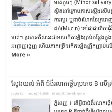
មាត់តូចៗ (Minor salivar
ស្ថិតនៅក្រោមភាសស្តើងសើម
ការស្ទះ ឬដាច់រហែកនៃក្រពេញ
ដក់(Mucin) ទៅជាជាលិកាជុំ
មាត់។ ប្រភេទគីសនេះវាអាចកើតឡើងគ្រប់កន្លែងក្
អញ្ចាញធ្មេញ ហើយភាគច្រើនកើតឡើងញឹកញាប់លើបប
More »
ស្វែងយល់ អំពី ជំងឺរលាកថ្លើមប្រភេទ B លើស្ត្
sopha kol
January 14, 2025
ព័ត៌មានជាតិ
,
ព័ត៌មានថ្មី
,
សុខភាព
ភ្នំពេញ ៖ តើអ្វីជាជំងឺរលាកថ្
ប្រភេទ B គឺជាជំងឺថ្លើមដែល