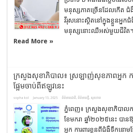
មនុស្សភាគច្រើនដែលកើត ជំងឺ
វីរុសនោះស្ថិតនៅក្នុងខ្លួនអ
មនុស្សនោះឈឺអស់មួយជីវិត។ ជ
Read More »
ក្រសួង​សុខាភិបាល​៖​ ស្រឡាញ់សុខភាពអ្នក កា
ផ្អែមចាប់ពីឥឡូវនេះ
sopha kol
January 13, 2025
ព័ត៌មានជាតិ
,
ព័ត៌មានថ្មី
,
សុខភាព
ភ្នំពេញ​៖​ ក្រសួង​សុខាភិបាល​កម្ពុ
ខែមករា​ ឆ្នាំ​២០២៥នេះ​ បាន
អ្នក ការពារខ្លួនពីជំងឺទឹកន