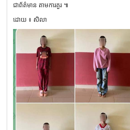
ជាព័ត៌មាន តាមការគួរ ៕
ដោយ ៖ សិលា