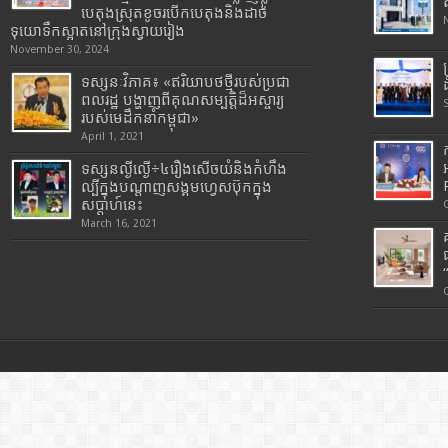
បេតុងស្រុតខូចរបើកបេតុងនិងដាច់
ទុយោទឹកស្អាតនៅក្រុងស្វាយរៀង
November 30, 2024
ទស្សនៈវិភាគ៖ «ឥរិយាបថថ្មីរបស់ប្រជា
ពលរដ្ឋ បង្ហាញពីគុណសម្បត្តិដ៏អស្ចារ្យ
របស់មេដឹកនាំកម្ពុជា»
April 1, 2021
ទស្សនល្ងីល្ងើ÷៤រឿងសើចយំនិងកំហឹង
ល្បីក្នុងបណ្តាញសង្គមហ្វេសប៊ុកក្នុង
សប្តាហ៍នេះ
March 16, 2021