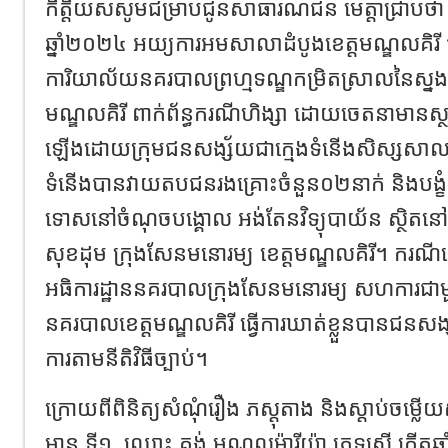
កិត្តិយសសូមជម្រាបជូនសាធារណជន មេត្តាជ្រាបថា
ឆ្នាំ២០២៤ អយ្យការអមសាលាដំបូងខេត្តមណ្ឌលគិរី
ការិយាល័យនគរបាលព្រហ្មទណ្ឌកម្រិតស្រាលនៃស្នងក
មណ្ឌលគិរី ពាក់ព័ន្ធករណីហិង្សា ដោយចេតនាមានស្
ឡើងដោយក្រុមជនសង្ស័យជាក្មេងទំនើងសិស្សសាលាចំ
ទំនើងបានវាយតបជនរងគ្រោះចំនួន០២នាក់ និងបង្ខំឱ្
ទោសនៅចំណុចបង្គោល អង់តែនវិទ្យុបាយ័ន ស្ថិតនៅភូម
សុខដុម ក្រុងសែនមនោរម្យ ខេត្តមណ្ឌលគិរី។ ករណីនេះ
អធិការដ្ឋាននគរបាលក្រុងសែនមនោរម្យ សហការជាមួយ
នគរបាលខេត្តមណ្ឌលគិរី ធ្វើការឃាត់ខ្លួនបានជនសង្
ការតាមនីតិវិធីច្បាប់។
ក្រោយពីពិនិត្យសំណុំរឿង ភស្តុតាង និងស្តាប់ចម្
មាន ទី១. ឈ្មោះ គង់ មណ្ឌលម៉ារីយ៉ា ភេទស្រី កើតឆ្នា