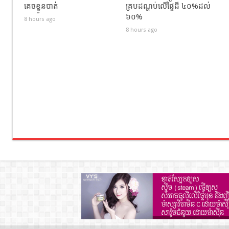
គេចខ្លួនបាត់
គ្របដណ្តប់លើផ្ទៃដី ៤០%ដល់
៦០%
8 hours ago
8 hours ago