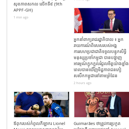
សុខភាពសកល លើកទី៩ (9th
APPF-GH)
1 min ago
អ្នកនាំពាក្យរាជរដ្ឋាភិបាល ៖ អ្នក
រាយការណ៍ពិសេសរបស់អង្គ
ការសហប្រជាជាតិទទួលបន្ទុកសិទ្ធិ
មនុស្សប្រចាំកម្ពុជា បានបង្ហាញ
អារម្មណ៍ក្តុកក្តួលរំជួលចិត្តយ៉ាងខ្លាំង
ពេលបានឃើញទិដ្ឋភាពជនភៀ
សសឹកកម្ពុជានៅតាមព្រំដែន
2 hours ago
ឪពុករបស់កំពូលកីឡាករ Lionel
Guimarães ថាត្រូវការប្រកួត