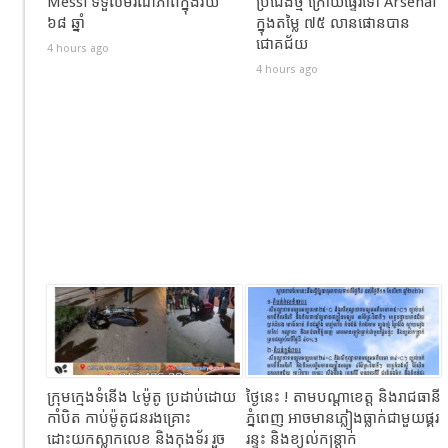
Messi ទទួលមរណភាពក្នុងវ័យ
ប្រជែងថ្មី ក្រោយផ្ទេរទៅ Arsenal
៦៨ ឆ្នាំ
ក្នុងតម្លៃ ៧៥ លានផោនបាន
ជោគជ័យ
4 hours ago
4 hours ago
ក្រុមក្មេងទំនើង ៤ម៉ូតូ ប្រដាប់ដោយ
ថ្ងៃនេះ ! តាមបណ្តាខេត្ត និងរាជធានី
កាំបិត កាប់ម៉ូតូជនរងគ្រោះ
ភ្នំពេញ អាចមានភ្លៀងធ្លាក់ជាមួយផ្គរ
ដោះយកស្លាកលេខ និងកុងទ័រ រួច
រន្ទះ និងខ្យល់កន្ត្រាក់