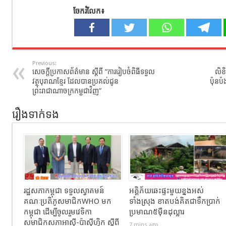
ចែករំលែក៖
Previous:
សេចក្តីប្រកាសព័ត៌មាន ស្តីពី “ការរៀបចំពិធីទទួល
លិខិ
វត្ថុបុរាណខ្មែរ ដែលបានប្រគល់ជូន
ប៉ុនប៉
ព្រះរាជាណាចក្រកម្ពុជាវិញ”
រឿងទាក់ទង
រដ្ឋសភាកម្ពុជា ទទួលស្វាគមន៍
អគ្គិភ័យឆេះផ្ទះមួយខ្នងអស់
គណៈប្រតិភូសមាជិកWHO មក
ទាំងស្រុង ខាតបង់គិតជាទឹកប្រាក់
កម្ពុជា ដើម្បីចូលរួមវេទិកា
ប្រមាណ៥ម៉ឺនដុល្លារ
សមាជិកសភាអាស៊ី-ប៉ាស៊ីហ្វិក ស្តីពី
7 mins ago