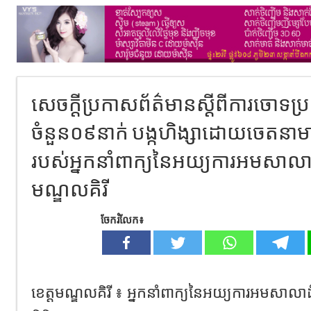
សេចក្ដីប្រកាសព័ត៌មានស្ដីពីការចោទប្រ
ចំនួន០៩នាក់ បង្កហិង្សាដោយចេតនាម
របស់អ្នកនាំពាក្យនៃអយ្យការអមសាលាដ
មណ្ឌលគិរី
ចែករំលែក៖
ខេត្តមណ្ឌលគិរី ៖ អ្នកនាំពាក្យនៃអយ្យការអមសាលាដ