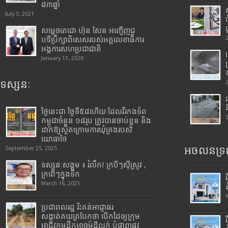
៨៣ឆ្នាំ
July 3, 2021
សម្តេចតេជោ ហ៊ុន សែន អញ្ជើញជួ
បទីប្រឹក្សាពិសេសរបស់អគ្គលេខាធិការ
អង្គការសហប្រជាជាតិ
January 11, 2020
ទស្សនៈ
ថ្ងៃនេះជា ថ្ងៃទី៥៨ហើយ ដែលវីរកងទ័ព
កម្ពុជាចំនួន ១៨រូប ត្រូវបានចាប់ខ្លួន និង
ដាក់ឱ្យស្ថិតក្រោមការឃុំគ្រងរបស់
យោធាថៃ
អចលនទ្រព
September 25, 2025
ទស្សនៈសង្គម ៖ រំលឹក! ក្របីៗស៊ីស្រូវ ,
ក្រពើៗក្នុងទឹក
March 16, 2025
ប្រជាពលរដ្ឋ រិះគន់អាជ្ញាធរ
សង្កាត់គយត្របែកថា បើកដៃឲ្យក្រុម
អាជីវកម្មដឹកអាចម៍ដីលក់ បំផ្លាញផ្លូវ