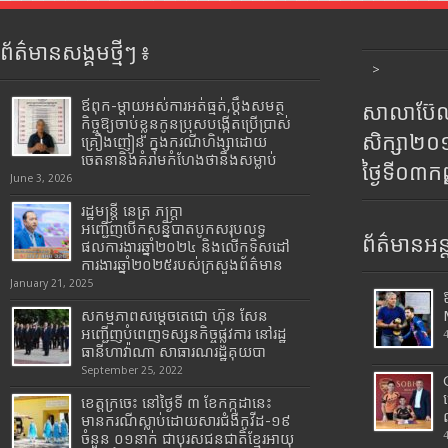
ព័ត៌មានសង្គមថ្មីៗ ៖
>
ឪពុក-ម្ដាយអស់ការអត់ធ្មត់,ប្ដឹងសមត្ថ
សាលាប៊ែលធ
កិច្ចឱ្យចាប់ខ្លួនកូនប្រុសបង្កើតប្រើប្រាស់
សិក្សា២
គ្រឿងញៀន ក្នុងករណីហិង្សាដោយ
ចេតនានិងគំរាមកំហែងថានឹងសម្លាប់
ថ្ងៃទី០៣ក
June 3, 2026
រដ្ឋមន្រ្តី​ នេត្រ​ ភក្ត្រា​
អញ្ជើញបើកសន្និបាតបូកសរុបលទ្ធ
ព័ត៌មានអន្
ផលការងារឆ្នាំ២០២៤ និងលើកទិសដៅ
ការងារឆ្នាំ២០២៥របស់​ក្រសួង​ព័ត៌មាន​
January 21, 2025
សកម្មភាពសម្តេចតេជោ ហ៊ុន សែន
អញ្ជើញបំពេញទស្សនកិច្ចផ្លូវការ នៅរដ្ឋ
ធានីហាវ៉ាណា សាធារណរដ្ឋគុយបា
September 25, 2022
ខេត្តក្រចេះ នៅថ្ងៃទី ៣ ខែកក្កដានេះ
មានករណីស្លាប់ដោយសារជំងឺកូវីដ-១៩
ចំនួន ០១នាក់ ជាបុរសជនជាតិខ្មែរអាយុ