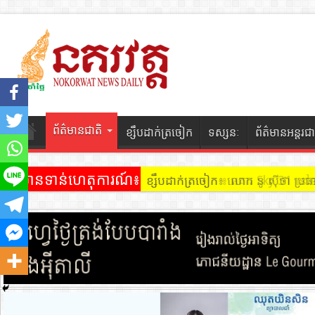
ព័ត៌មានជាតិ
ខ្សឹបដាក់ត្រចៀក
ទស្សនៈ
ព័ត៌មានអន្តរជា
ព័ត៌មានទាន់ហេតុការណ៍៖
ខ្សឹបដាក់ត្រចៀក ៖ អគារ Sky 31 នៅ