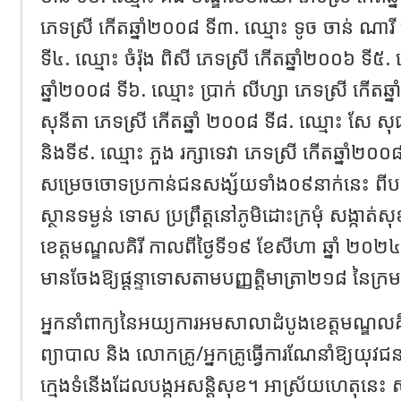
ភេទស្រី កើតឆ្នាំ២០០៨ ទី៣. ឈ្មោះ ទូច ចាន់ ណារី
ទី៤. ឈ្មោះ ចំរ៉ុង ពិសី ភេទស្រី កើតឆ្នាំ២០០៦ ទី៥.
ឆ្នាំ២០០៨ ទី៦. ឈ្មោះ ប្រាក់ លីហ្សា ភេទស្រី កើតឆ
សុនីតា ភេទស្រី កើតឆ្នាំ ២០០៨ ទី៨. ឈ្មោះ សែ សុ
និងទី៩. ឈ្មោះ ភួង រក្សាទេវា ភេទស្រី កើតឆ្នាំ
សម្រេចចោទប្រកាន់ជនសង្ស័យទាំង០៩នាក់នេះ ពី
ស្ថានទម្ងន់ ទោស ប្រព្រឹត្តនៅភូមិដោះក្រមុំ សង្កាត
ខេត្តមណ្ឌលគិរី កាលពីថ្ងៃទី១៩ ខែសីហា ឆ្នាំ ២០២
មានចែងឱ្យផ្តន្ទាទោសតាមបញ្ញត្តិមាត្រា២១៨ នៃក្រម
អ្នកនាំពាក្យនៃអយ្យការអមសាលាដំបូងខេត្តមណ្ឌលគ
ព្យាបាល និង លោកគ្រូ/អ្នកគ្រូធ្វើការណែនាំឱ្យយុវជ
ក្មេងទំនើងដែលបង្កអសន្តិសុខ។ អាស្រ័យហេតុនេះ