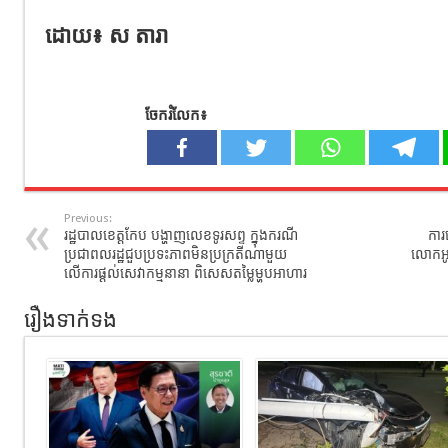
ដោយ​៖​ ស​ តារា​
ចែករំលែក៖
Previous:
រដ្ឋបាលខេត្តកែប បង្ហាញលេខទូរសព្ទ ក្នុងករណី
ការ
ប្រជាពលរដ្ឋជួបប្រទះភាពមិនប្រក្រតីណាមួយ
លោកអូប
លើការផ្ដល់សេវាកម្មនានា ពិសេសតម្លៃម្ហូបអាហារ
រឿងទាក់ទង