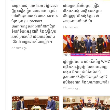
សម្តេចតេជោ ហ៊ុន សែន៖ ថ្ងៃនេះជា
រថយន្តស៊េរីទំនើបមួយគ្រឿង
ថ្មីម្តងទៀត ខ្ញុំមានចំណាប់អារម្មណ៍
បើកបុកបង្គោលភ្លើងបាក់មួយ
ទៅលើអត្ថបទរបស់ លោក សុរៈឆាត
ដើមរុញផ្ទប់និងរង្វង់មូល​ រង
បំរុងសុខ (Surachart
ការខូចខាតយ៉ាងដំណំ
Bamrungsuk) អ្នកជំនាញផ្នែក
2 hours ago
ទំនាក់ទំនងអន្តរជាតិ និងសន្តិសុខ
របស់ប្រទេសថៃ ដែលមានចំណង
ជើង​ថា «ស្វាដោះសំណាញ់!»។
2 hours ago
រដ្ឋមន្ត្រីព័ត៌មាន លើកទឹកចិត្ត WMC
ពង្រីកការផ្សព្វផ្សាយតាមបណ្តាញ
សង្គម និងវិទ្យុដល់តំបន់ដាច់
ស្រយាល ដើម្បីលើកកម្ពស់កម្មវិធី
អប់រំសុខភាព និងសមភាពយេនឌ័រ
12 hours ago