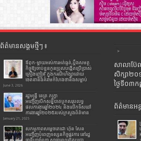
ព័ត៌មានសង្គមថ្មីៗ ៖
>
ឪពុក-ម្ដាយអស់ការអត់ធ្មត់,ប្ដឹងសមត្ថ
សាលាប៊ែលធ
កិច្ចឱ្យចាប់ខ្លួនកូនប្រុសបង្កើតប្រើប្រាស់
សិក្សា២
គ្រឿងញៀន ក្នុងករណីហិង្សាដោយ
ចេតនានិងគំរាមកំហែងថានឹងសម្លាប់
ថ្ងៃទី០៣ក
June 3, 2026
រដ្ឋមន្រ្តី​ នេត្រ​ ភក្ត្រា​
អញ្ជើញបើកសន្និបាតបូកសរុបលទ្ធ
ព័ត៌មានអន្
ផលការងារឆ្នាំ២០២៤ និងលើកទិសដៅ
ការងារឆ្នាំ២០២៥របស់​ក្រសួង​ព័ត៌មាន​
January 21, 2025
សកម្មភាពសម្តេចតេជោ ហ៊ុន សែន
អញ្ជើញបំពេញទស្សនកិច្ចផ្លូវការ នៅរដ្ឋ
ធានីហាវ៉ាណា សាធារណរដ្ឋគុយបា