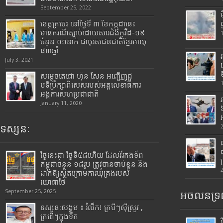
September 25, 2022
ខេត្តក្រចេះ នៅថ្ងៃទី ៣ ខែកក្កដានេះ
មានករណីស្លាប់ដោយសារជំងឺកូវីដ-១៩
ចំនួន ០១នាក់ ជាបុរសជនជាតិខ្មែរអាយុ
៨៣ឆ្នាំ
July 3, 2021
សម្តេចតេជោ ហ៊ុន សែន អញ្ជើញជួ
បទីប្រឹក្សាពិសេសរបស់អគ្គលេខាធិការ
អង្គការសហប្រជាជាតិ
January 11, 2020
ទស្សនៈ
ថ្ងៃនេះជា ថ្ងៃទី៥៨ហើយ ដែលវីរកងទ័ព
កម្ពុជាចំនួន ១៨រូប ត្រូវបានចាប់ខ្លួន និង
ដាក់ឱ្យស្ថិតក្រោមការឃុំគ្រងរបស់
យោធាថៃ
September 25, 2025
អចលនទ្រព
ទស្សនៈសង្គម ៖ រំលឹក! ក្របីៗស៊ីស្រូវ ,
ក្រពើៗក្នុងទឹក