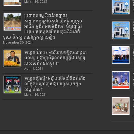
March 16, 2025
ប្រជាពលរដ្ឋ រិះគន់អាជ្ញាធរ
សង្កាត់គយត្របែកថា បើកដៃឲ្យក្រុម
អាជីវកម្មដឹកអាចម៍ដីលក់ បំផ្លាញផ្លូវ
បេតុងស្រុតខូចរបើកបេតុងនិងដាច់
ទុយោទឹកស្អាតនៅក្រុងស្វាយរៀង
November 30, 2024
ទស្សនៈវិភាគ៖ «ឥរិយាបថថ្មីរបស់ប្រជា
ពលរដ្ឋ បង្ហាញពីគុណសម្បត្តិដ៏អស្ចារ្យ
របស់មេដឹកនាំកម្ពុជា»
April 1, 2021
ទស្សនល្ងីល្ងើ÷៤រឿងសើចយំនិងកំហឹង
ល្បីក្នុងបណ្តាញសង្គមហ្វេសប៊ុកក្នុង
សប្តាហ៍នេះ
March 16, 2021