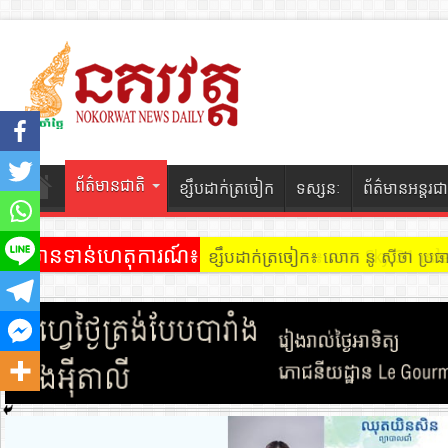
ព័ត៌មានជាតិ
ខ្សឹបដាក់ត្រចៀក
ទស្សនៈ
ព័ត៌មានអន្តរជា
ព័ត៌មានទាន់ហេតុការណ៍៖
ខ្សឹបដាក់ត្រចៀក ៖ អគារ Sky 31 នៅ