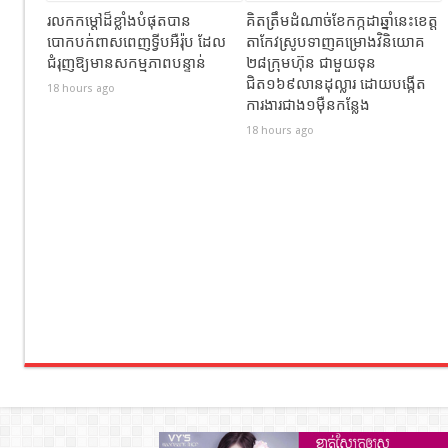
រលកកម្ដៅដ៏ខ្លាំងបំផុតបាន
គិតត្រឹមដំណាច់ខែកក្កដាឆ្នាំនេះខេត្ត
បោកបក់ពាសពេញទ្វីបអឺរ៉ុប ដែល
តាកែវស្រូបទាញគម្រោងវិនិយោគ
ជំរុញឱ្យមានសកម្មភាពបន្ទាន់
២៨ក្រុមហ៊ុន ជាមួយទុន
ជិត១៦៩លានដុល្លារ ដោយបង្កើត
18 hours ago
ការងារជាង១ម៉ឺនកន្លែង
18 hours ago