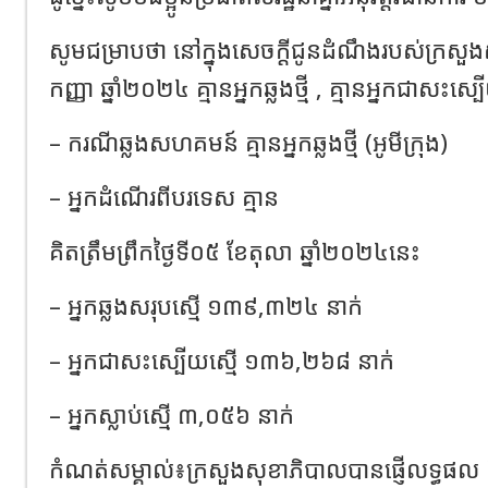
សូមជម្រាបថា​ នៅក្នុង​សេចក្ដីជូនដំណឹងរបស់ក្រសួង
កញ្ញា​ ឆ្នាំ​២០២៤​ គ្មានអ្នកឆ្លងថ្មី​​ ,​ គ្មានអ្នកជាសះស្បើយ​​​​​​​​​​​​​​​​​​​​​​​​​​​​
– ករណីឆ្លង​សហ​គមន៍​ គ្មានអ្នកឆ្លងថ្មី​​ (អូមីក្រុង)
– អ្នកដំណើរពីបរទេស​ គ្មាន
គិតត្រឹមព្រឹកថ្ងៃទី០៥ ខែតុលា​ ឆ្នាំ២០២៤នេះ​
– អ្នកឆ្លងសរុបស្មើ ១៣៩,៣២៤ នាក់
– អ្នកជាសះស្បើយស្មើ ១៣៦,២៦៨​ នាក់
– អ្នកស្លាប់ស្មើ​ ៣,០៥៦ នាក់
កំណត់សម្គាល់៖ក្រសួងសុខាភិបាលបានផ្ញើលទ្ធផល និង