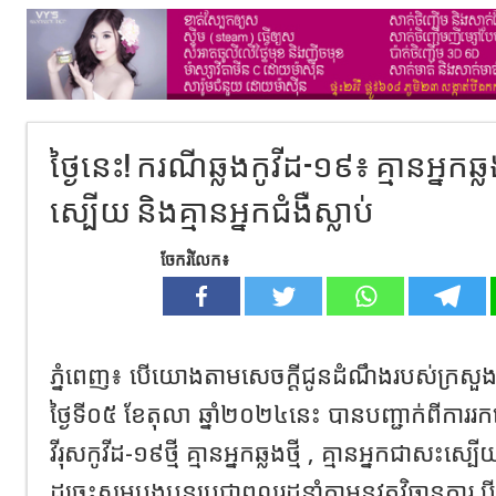
ថ្ងៃ​នេះ! ករណីឆ្លងកូវីដ-១៩៖​ គ្មានអ្នកឆ្លងថ
ស្បើយ​​​​​​​​​​​​​​​​​​​​​​​​​​​​​​​​​​​​​​​​​​​​​ និងគ្មាន​អ្នកជំងឺស្លាប់​
ចែករំលែក៖
ភ្នំពេញ៖ បើយោងតាមសេចក្ដីជូនដំណឹងរបស់ក្រសួង
ថ្ងៃទី០៥ ខែតុលា​​​ ឆ្នាំ២០២៤នេះ​ បានបញ្ជាក់ពីការ
វីរុសកូវីដ-១៩ថ្មី​ គ្មានអ្នកឆ្លងថ្មី​​ ,​ គ្មានអ្នកជាសះស្បើយ​​​​​​​​​​​​​​​​​​​​​​​​​​​
ដូច្នេះ​សូម​បងប្អូន​ប្រជាពលរដ្ឋ​នាំគ្នា​អនុវត្ត​វិធានការ​ ប