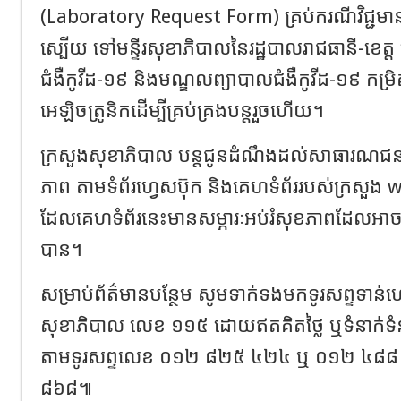
(Laboratory Request Form) គ្រប់ករណីវិជ្ជម
ស្បើយ ទៅមន្ទីរសុខាភិបាលនៃរដ្ឋបាលរាជធានី-ខេត្ត ម
ជំងឺកូវីដ-១៩ និងមណ្ឌលព្យាបាលជំងឺកូវីដ-១៩ កម្រិ
អេឡិចត្រូនិកដើម្បីគ្រប់គ្រងបន្តរួចហើយ។
ក្រសួងសុខាភិបាល បន្តជូនដំណឹងដល់សាធារណជនអំពី
ភាព តាមទំព័រហ្វេសប៊ុក និងគេហទំព័ររបស់ក្រស
ដែលគេហទំព័រនេះមានសម្ភារៈអប់រំសុខភាពដែលអា
បាន។
សម្រាប់ព័ត៌មានបន្ថែម សូមទាក់ទងមកទូរសព្ទទាន់ហ
សុខាភិបាល លេខ ១១៥ ដោយឥតគិតថ្លៃ ឬទំនាក់ទ
តាមទូរសព្ទលេខ ០១២ ៨២៥ ៤២៤ ឬ​ ០១២ ៤៨
៨៦៨៕