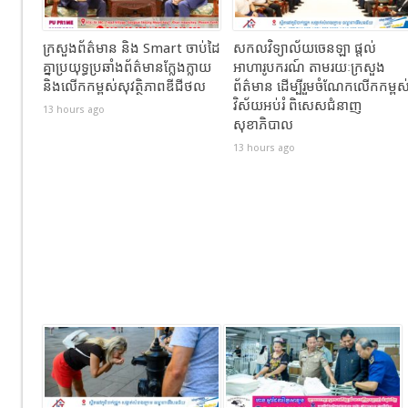
ក្រសួងព័ត៌មាន និង Smart ចាប់ដៃ
សកលវិទ្យាល័យចេនឡា ផ្តល់
គ្នាប្រយុទ្ធប្រឆាំងព័ត៌មានក្លែងក្លាយ
អាហារូបករណ៍ តាមរយៈក្រសួង
និងលើកកម្ពស់សុវត្ថិភាពឌីជីថល
ព័ត៌មាន ដើម្បីរួមចំណែកលើកកម្ពស
វិស័យអប់រំ ពិសេសជំនាញ
13 hours ago
សុខាភិបាល
13 hours ago