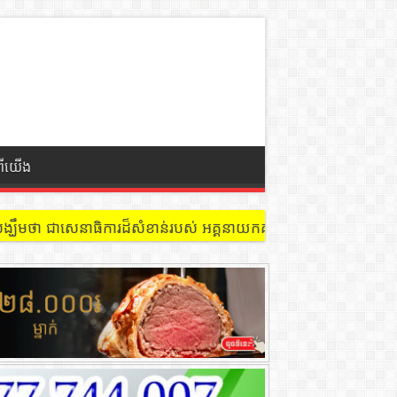
ពីយើង
 នៅជាន់ទី៩ បន្ទប់ ៩០២ !