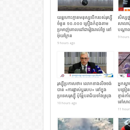
យន្តហោះគ្មានមនុស្សបើករបស់រុស្ស៊ី
សិស្សថ្
ចំនួន ១០.០០០ គ្រឿងកំពុងតាម
សាលារ
ប្រមាញ់គោលដៅជារៀងរាល់ថ្ងៃ នៅ
បណ្តាល
អ៊ុយក្រែន
9 hours
9 hours ago
រុស្ស៊ីប្រកាសថា៖ លោកខាងលិចចង់
អ្នកស្
បាន «ការផ្លាស់ប្តូររបប» នៅក្នុង
បង្រៀន
ប្រទេសរុស្ស៊ី ប៉ុន្តែបរាជ័យទាំងស្រុង
ខ្មាន់កា
នៅសាលា
10 hours ago
11 hour