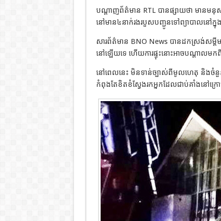
បណ្តាញព័ត៌មាន RTL បានផ្សាយថា មានមនុស្ស៥នាក
នៅមាន៤នាក់រងរបួសបញ្ជូនទៅព្យាបាលនៅក្នុងមន
សារព័ត៌មាន BNO News បានដកស្រង់សម្តីមន្ត្
នៅឡើយទេ ហើយការផ្ទុះនោះអាចបណ្តាលមកពីកា
នៅពេលនេះ មិនទាន់ច្បាស់ពីមូលហេតុ និងចំនួន
កំពុងតែខិតខំស្វែងរកអ្នកដែលជាប់គាំងនៅក្រ