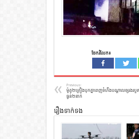
ចែករំលែក៖
Previous:
ម៉ូតូ២គ្រឿងបុកគ្នាពេញទំហឹងបណ្តាលឲ្យរងរបួ
ធ្ងន់២នាក់
រឿងទាក់ទង