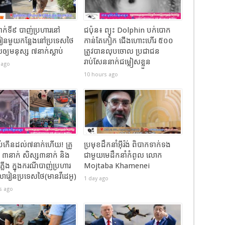
នាក់ទី៩ បាញ់ប្រហារនៅ
ជប៉ុន៖ ព្យុះ Dolphin បក់បោក
ៀនមួយកន្លែងនៅប្រទេសថៃ
កាន់តែកៀក ជើងហោះហើរ ៥០០
ឲ្យមនុស្ស ៧នាក់ស្លាប់
ត្រូវបានលុបចោល ប្រជាជន
រាប់សែននាក់ជម្លៀសខ្លួន
 ago
10 hours ago
លាប់កើនដល់៧នាក់ហើយ! គ្រូ
ប្រមុខដឹកនាំអ៊ីរ៉ង់ ពិបាកទាក់ទង
​ ៣នាក់ សិស្ស៣នាក់ និង
ជាមួយមេដឹកនាំកំពូល លោក
ំភ្លើង​ ក្នុងករណីបាញ់ប្រហារ
Mojtaba Khamenei
រៀនប្រទេសថៃ(មានវីដេអូ​)
1 day ago
s ago