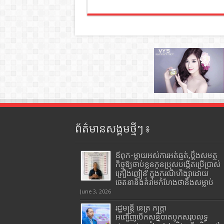
ព័ត៌មានសង្គមថ្មីៗ ៖
ឪពុក-ម្ដាយអស់ការអត់ធ្មត់,ប្ដឹងសមត្ថ
កិច្ចឱ្យចាប់ខ្លួនកូនប្រុសបង្កើតប្រើប្រាស់
គ្រឿងញៀន ក្នុងករណីហិង្សាដោយ
ចេតនានិងគំរាមកំហែងថានឹងសម្លាប់
June 3, 2026
រដ្ឋមន្រ្តី​ នេត្រ​ ភក្ត្រា​
អញ្ជើញបើកសន្និបាតបូកសរុបលទ្ធ