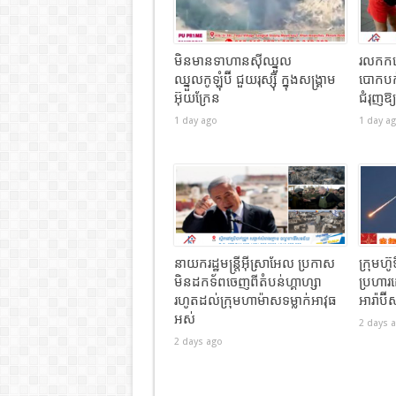
មិនមានទាហានស៊ីឈ្នួល
រលកកម្ដ
ឈ្នួលកូឡុំប៊ី ជួយរុស្ស៊ី ក្នុងសង្រ្គាម
បោកបក់
អ៊ុយក្រែន
ជំរុញឱ
1 day ago
1 day a
នាយករដ្ឋមន្ត្រីអ៊ីស្រាអែល ប្រកាស
ក្រុមហ
មិនដកទ័ពចេញពីតំបន់ហ្គាហ្សា
ប្រហារ
រហូតដល់ក្រុមហាម៉ាសទម្លាក់អាវុធ
អារ៉ាប៊
អស់
2 days 
2 days ago