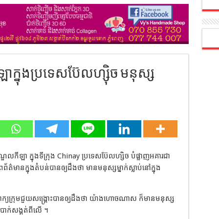
ឡាក្នុងប្រទេសប៊ែលហ្ស៊ិច​ មនុស្ស
្ឌលកីឡា ក្នុងទីក្រុង Chinay ប្រទេសប៊ែលហ្សិច បំផ្លាញអគារជា
័ត៌មានក្នុងតំបន់បានឲ្យដឹងថា មានមនុស្សម្នាក់ស្លាប់នៅក្នុង
ពាក្យក្រុមជួយសង្គ្រោះបានឲ្យដឹងថា យ៉ាងហោចណាស ក៏មានមនុស្ស
បាក់សង្គត់ពីលើ ។