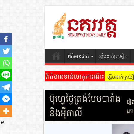
ព័ត៌មានជាតិ
ខ្សឹបដាក់ត្រចៀក
ព័ត៌មានទាន់ហេតុការណ៍៖
ខ្សឹបដាក់ត្រ