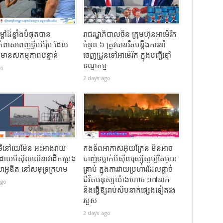
ៅដ៏ខ្លាំងបំផុតបាន
រាជរដ្ឋាភិបាល​ចិន​ ក្រុមហ៊ុនអាម៉េរិក
ពាសពេញទ្វីបអឺរ៉ុប ដែល
ចំនួន ៦ ត្រូវ​បានរឹតបន្តឹងការនាំ
្យមានសកម្មភាពបន្ទាន់
ចេញដ្រូនទៅអាម៉េរិក​ ក្នុងបញ្ជីខ្មៅ
ទណ្ឌកម្ម
go
2 days ago
៊ូទីនៅយេម៉ែន អះអាងវាយ
កងទ័ពអាកាសអ៊ុយក្រែន មិនអាច
ដោយមីស៊ីលលើនាវាដឹកប្រេង
បាញ់ទម្លាក់មីស៊ីលរុស្ស៊ីសូម្បីតែមួយ
ីសាអ៊ូឌីត នៅសមុទ្រក្រហម
គ្រាប់ ក្នុងការវាយប្រហារដែលផ្តាច់
ជីវិតមនុស្សយ៉ាងហោច ១៧នាក់
ago
និងធ្វើឱ្យរាប់សិបនាក់ផ្សេងទៀតរង
របួស
2 days ago