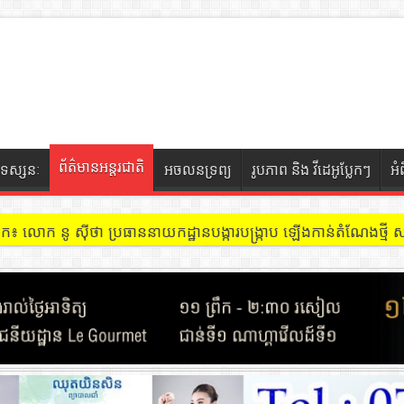
ព័ត៌មានអន្តរជាតិ
ទស្សនៈ
អចលនទ្រព្យ
រូបភាព និង វីដេអូប្លែកៗ
អំ
ចៀក ៖ អគារ Sky 31 នៅខណ្ឌទួលគោក មានអ្នកជួលបន្ទប់បើកល្បែងសុីសង