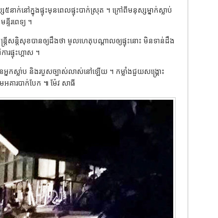
់នៅក្នុងផ្ទុះមុនពេលផ្ទុះបាក់ស្រុត ។ ក្រៅពីមនុស្សម្នាក់ស្លាប់
្ទីរពេទ្យ ។
រីសន្តិសុខបានឲ្យដឹងថា មូលហេតុបណ្តាលឲ្យផ្ទុះនោះ មិនទាន់ដឹង
រផ្ទុះហ្គាស ។
អ្នកស្លា់ប និងរបួសច្បាស់លាស់នៅឡើយ ។ កម្លាំងជួយសង្គ្រោះ
ោមអគារបាក់បែក ៕ ម៉ែវ សាធី