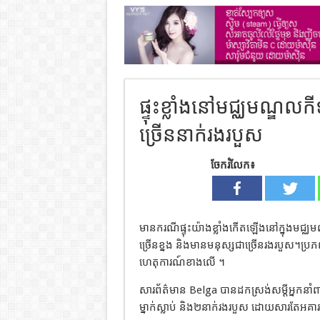
ផ្ទុះខ្លាំងនៅមជ្ឈមណ្ឌលកី
ច្រើននាក់រងរបួស
ចែករំលែក៖
មានករណីផ្ទុះយ៉ាងខ្លាំងកើតឡើងនៅក្នុងមជ្ឈមណ
ច្រើនខ្នង និងមានមនុស្សជាច្រើនរងរបួស។ប្រភពព
ហេតុការណ៍ខាងលើ ។
សារព័ត៌មាន Belga បានដកស្រង់សម្តីអ្នកនាំ
ម្នាក់ស្លាប់ និង២នាក់រងរបួស ដោយសារតែអគារ