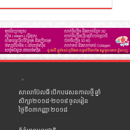
>
សាលាប៊ែលធី បើកបវេសនកាលថ្មី ឆ្នាំ
សិក្សា២០១៨-២០១៩ ចូលរៀន
ថ្ងៃទី០៣កញ្ញា ២០១៨