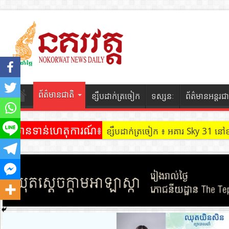
ព័ត៌មានជាតិ
ខ្សឹបដាក់ត្រចៀក
ទស្សនៈ
ព័ត៌មានអន្តរជា
ព័ត៌មានទាន់ហេតុការណ៍៖
ខ្សឹបដាក់ត្រចៀក ៖ ដល់ករ ! ឈ្មួញដ