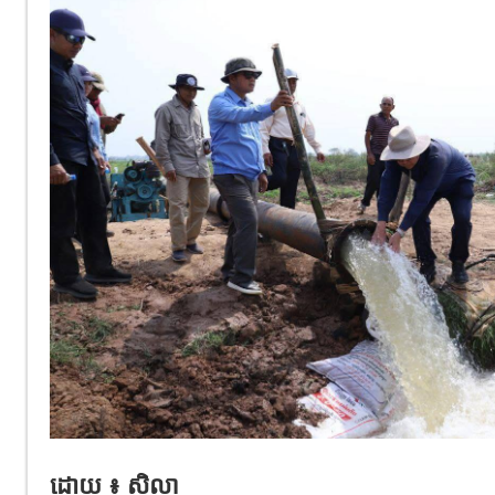
ដោយ ៖ សិលា