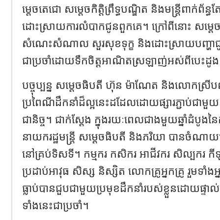
ម្តេចតេជោ សម្តេចកិត្តិព្រឹទ្ធបណ្ឌិត និងមន្ត្រីពាក់ព័ន្
ដោះស្រាយការលំបាកជូនពួកគេ។ ក្រៅពីនោះ សម្តេ
សំណេះសំណាល សួរសុខទុក្ខ និងដោះស្រាយបញ្ហាជូនប
ជាប្រចាំដោយទឹកចិត្តអាណិតស្រឡាញ់អស់ពីបេះដូ
បច្ចុប្បន្ន សម្តេចធិបតី ហ៊ុន ម៉ាណែត និងលោកស្រីប
ប្រពៃណីដឹកនាំដ៏ល្អនេះដដែលដោយផ្សារភ្ជាប់ជាមួយស
ជានិច្ច។ ជាក់ស្តែង ក្នុងរយៈពេលជាងមួយឆ្នាំដំបូ
នាយករដ្ឋមន្ត្រី សម្តេចធិបតី និងភរិយា បានចំណ
នៅគ្រប់ទិសទី។ កម្មករ កសិករ អាជីវករ សិល្បករ កីឡា
ប្រដាប់អាវុធ សិស្ស និស្សិត លោកគ្រូអ្នកគ្រូ រួមទាំ
ធ្លាប់បានជួបជាមួយប្រមុខដឹកនាំរបស់ខ្លួនដោយផ្
ទាំងនេះជាប្រចាំ។