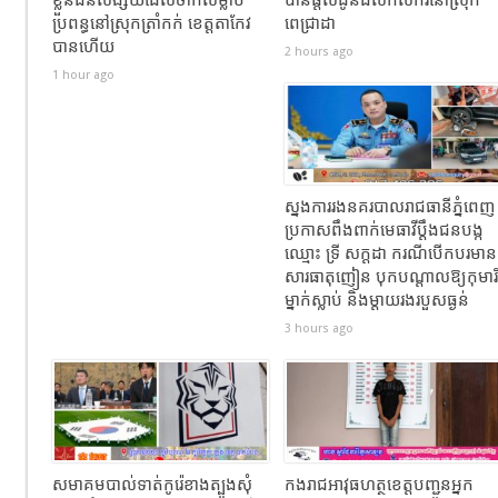
ប្រពន្ធនៅស្រុកត្រាំកក់ ខេត្តតាកែវ
ពេជ្រាដា
បានហេីយ
2 hours ago
1 hour ago
ស្នងការរងនគរបាលរាជធានីភ្នំពេញ
ប្រកាសពឹងពាក់មេធាវីប្តឹងជនបង្ក
ឈ្មោះ ទ្រី សក្ដដា ករណីបើកបរមាន
សារធាតុញៀន បុកបណ្តាលឱ្យកុមារី
ម្នាក់ស្លាប់ និងម្តាយរងរបួសធ្ងន់
3 hours ago
សមាគមបាល់ទាត់កូរ៉េខាងត្បូងសុំ
កងរាជឣាវុធហត្ថខេត្តបញ្ជូនអ្នក