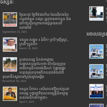
ទស្សនៈ
ថ្ងៃនេះជា ថ្ងៃទី៥៨ហើយ ដែលវីរកងទ័ព
កម្ពុជាចំនួន ១៨រូប ត្រូវបានចាប់ខ្លួន និង
ដាក់ឱ្យស្ថិតក្រោមការឃុំគ្រងរបស់
យោធាថៃ
September 25, 2025
អចលនទ្រព
ទស្សនៈសង្គម ៖ រំលឹក! ក្របីៗស៊ីស្រូវ ,
ក្រពើៗក្នុងទឹក
March 16, 2025
ប្រជាពលរដ្ឋ រិះគន់អាជ្ញាធរ
សង្កាត់គយត្របែកថា បើកដៃឲ្យក្រុម
អាជីវកម្មដឹកអាចម៍ដីលក់ បំផ្លាញផ្លូវ
បេតុងស្រុតខូចរបើកបេតុងនិងដាច់
ទុយោទឹកស្អាតនៅក្រុងស្វាយរៀង
November 30, 2024
ទស្សនៈវិភាគ៖ «ឥរិយាបថថ្មីរបស់ប្រជា
ពលរដ្ឋ បង្ហាញពីគុណសម្បត្តិដ៏អស្ចារ្យ
របស់មេដឹកនាំកម្ពុជា»
April 1, 2021