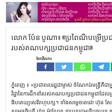
លោក ប៉ែន បូណា៖ «ប្រពៃណីបម្រើប្រជ
របស់គណបក្សប្រជាជនកម្ពុជា»
ចែករំលែក៖
ភ្នំពេញ ៖ «ប្រជាពលរដ្ឋជាម្ចាស់ ចំណែកឯមន្ត្រីគឺជា
វិជ្ជានៃការដឹកនាំរបស់គណបក្សប្រជាជនកម្ពុជាដែ
ធិបតេយ្យសេរីពហុបក្ស។ ទាំងសម្តេចតេជោ ហ៊ុន សែន 
សម្តេចធិបតី ហ៊ុន ម៉ាណែត នាយករដ្ឋមន្ត្រីបច្ចុប្បន្ន សុ