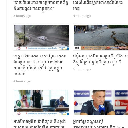
ទោសចំពោះការចោទប្រកាន់ពាក់ព័ន្ធ
លេងដៃឆើតម្នាក់ទៅសាលាដំបូង
នឹងការផ្តល់ “សេវាផ្លូវភេទ”
ខេត្ត
3 hours ago
4 hours ago
ខេត្ត Okinawa របស់ជប៉ុន រងការ
ជប៉ុនបញ្ជាក់ពីស្នាមប្រេះដីប្រវែង 3
វាយប្រហារ ដោយព្យុះ Dolphin
គីឡូម៉ែត្រ បន្ទាប់ពីគ្រោះរញ្ជួយដី
ខណៈចិនបិទកំពង់ផែ ត្រៀមខ្លួន
5 hours ago
ទប់ទល់
4 hours ago
អារ៉ាប៊ីសាអូឌីត ប៉ាគីស្ថាន និងទួរគី
អ្នកគាំទ្រឥណ្ឌូនេស៊ី
ចុះហត្ថលេខាលើសន្ធិសញ្ញាការពារ
ទាមទារឱ្យបណ្តេញគ្រូបង្វឹក John