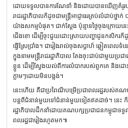
ដោយទទួលបានការណែនាំ និងដោយបានឃើញគំរូរបស់ប្រមុ
រាជរដ្ឋាភិបាលក៏ដូចជាមន្ត្រីអាជ្ញាធរគ្រប់លំដាប់ថ្នាក
យ៉ាងសកម្មបំផុត។ ជាក់ស្តែង ប៉ុន្មានថ្ងៃចុងក្រោយ
ជើងខោ ដើម្បីចុះជួយដោះស្រាយបញ្ហាជូនកសិករក៏ដូ
ធ្វើស្រែប្រាំង។ ជារៀងរាល់ចុងសប្តាហ៍ ឆ្លៀតពេលទំនេ
ក្នុងនាមមន្ត្រីរាជរដ្ឋាភិបាល តែងចុះជាប់ជាមួយប្
ខ្លួន ដើម្បីស្វែងយល់ពីការលំបាករបស់ពួកគេ និងដ
ភ្លាមៗដោយមិនបង្អង់។
នេះហើយ គឺជាប្រពៃណីបម្រើប្រជាពលរដ្ឋរបស់គណប
បន្តពីជំនាន់មួយទៅជំនាន់មួយទៀតឥតដាច់។ នេះ
រដ្ឋាភិបាលដឹកនាំដោយគណបក្សប្រជាជនកម្ពុជាទទួលប
ពលរដ្ឋជារៀងរហូតមក៕