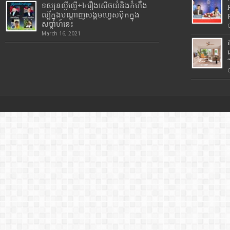
ទស្សនល្ងីល្ងើ÷៤រឿងសើចយំនិងកំហឹង
ល្បីក្នុងបណ្តាញសង្គមហ្វេសប៊ុកក្នុង
សប្តាហ៍នេះ
March 16, 2021