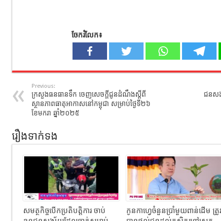
ចែករំលែក៖
Previous:
ក្រសួងធនធានទឹក​ ចេញសេចក្ដីជូនដំណឹង​ស្តីពី
ជនសង្
ស្ថានភាពធាតុអាកាសនៅកម្ពុជា​ សម្រាប់ថ្ងៃទី២៦
ខែមករា ឆ្នាំ២០២៥
រឿងទាក់ទង
សមត្ថកិច្ចបើកប្រតិបត្តិការ ចាប់
កូនកាហ្វេចំនួនប្រាំមួយពាន់ដើម ត្រូ
ខ្លួនជនសង្ស័យដែលចាក់សម្លាប់
បានផ្តល់ជូនដល់កសិករនៅស្រុក