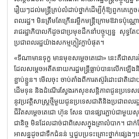
រឿយៗដល់មន្ត្រីគ្រប់លំដាប់ថ្នាក់ដើម្បីកុំឱ្យពួកគេភ្លេ
ពលរដ្ឋ។ មិនត្រឹមតែក្រើនរម្លឹកមន្ត្រីក្រោមឱវាទប៉ុណ្ណោ
រាជរដ្ឋាភិបាលក៏ដូចជាប្រមុខដឹកនាំបច្ចុប្បន្ន
សុទ្ធតែ
ប្រជាពលរដ្ឋយ៉ាងសកម្មក្លៀវក្លាបំផុត។
«ទីណាមានទុក្ខ មានមុខសម្តេចតេជោ» នេះគឺជាសារ
ដែលសម្តេចអតីតនាយករដ្ឋមន្ត្រីធ្លាប់បានលើកឡើងន
ខ្ជាប់ខ្ជួន។ មើលចុះ ចាប់តាំងពីការតស៊ូរំដោះជាតិដោយ
ដើមទុន និងដំណើរស្វែងរកសុខសន្តិភាពជូនប្រទ
នូវប្រវត្តិសាស្ត្រថ្មីមួយជូនប្រទេសជាតិនិងប្រជាពលរដ
ជីវិតសម្តេចតេជោ ហ៊ុន សែន បានផ្សារភ្ជាប់ជាមួយសុខទ
ជានិច្ច មិនដែលដាច់ជាពិសេសក្នុងគ្រាលំបាក។ ជាក់
អាសន្នដូចជាទឹកជំនន់ ឬជួបប្រទះគ្រោះថ្នាក់ផ្ស