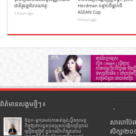
ជាតិរួមគ្នាបែបណាតូ
Herdman បន្ទាប់ពីធ្លាក់ពី
ASEAN Cup
5 hours ago
5 hours ago
ព័ត៌មានសង្គមថ្មីៗ ៖
>
ឪពុក-ម្ដាយអស់ការអត់ធ្មត់,ប្ដឹងសមត្ថ
សាលាប៊ែលធ
កិច្ចឱ្យចាប់ខ្លួនកូនប្រុសបង្កើតប្រើប្រាស់
សិក្សា២
គ្រឿងញៀន ក្នុងករណីហិង្សាដោយ