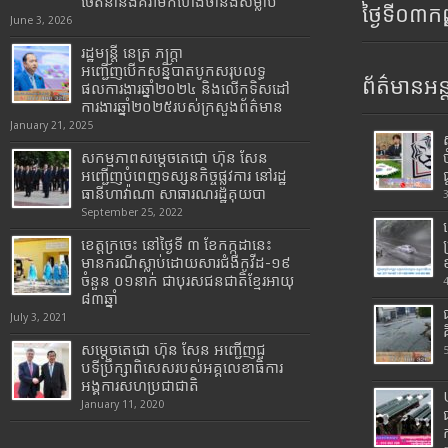
ចេតនានិងគំរាមកំហែងថានឹងសម្លាប់
ថ្ងៃទី០៣ក
June 3, 2026
រដ្ឋមន្រ្តី​ នេត្រ​ ភក្ត្រា​
អញ្ជើញបើកសន្និបាតបូកសរុបលទ្ធ
ព័ត៌មានអន្
ផលការងារឆ្នាំ២០២៤ និងលើកទិសដៅ
ការងារឆ្នាំ២០២៥របស់​ក្រសួង​ព័ត៌មាន​
January 21, 2025
សកម្មភាពសម្តេចតេជោ ហ៊ុន សែន
អញ្ជើញបំពេញទស្សនកិច្ចផ្លូវការ នៅរដ្ឋ
ធានីហាវ៉ាណា សាធារណរដ្ឋគុយបា
September 25, 2022
ខេត្តក្រចេះ នៅថ្ងៃទី ៣ ខែកក្កដានេះ
មានករណីស្លាប់ដោយសារជំងឺកូវីដ-១៩
ចំនួន ០១នាក់ ជាបុរសជនជាតិខ្មែរអាយុ
៨៣ឆ្នាំ
July 3, 2021
សម្តេចតេជោ ហ៊ុន សែន អញ្ជើញជួ
បទីប្រឹក្សាពិសេសរបស់អគ្គលេខាធិការ
អង្គការសហប្រជាជាតិ
January 11, 2020