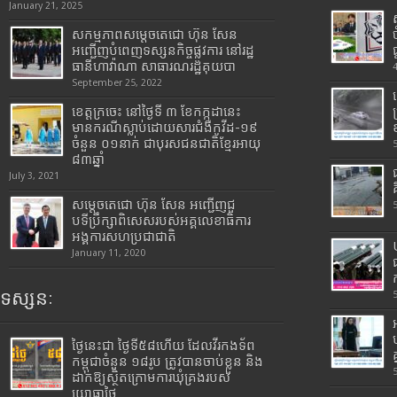
January 21, 2025
សកម្មភាពសម្តេចតេជោ ហ៊ុន សែន
អញ្ជើញបំពេញទស្សនកិច្ចផ្លូវការ នៅរដ្ឋ
ធានីហាវ៉ាណា សាធារណរដ្ឋគុយបា
September 25, 2022
ខេត្តក្រចេះ នៅថ្ងៃទី ៣ ខែកក្កដានេះ
មានករណីស្លាប់ដោយសារជំងឺកូវីដ-១៩
ចំនួន ០១នាក់ ជាបុរសជនជាតិខ្មែរអាយុ
៨៣ឆ្នាំ
July 3, 2021
សម្តេចតេជោ ហ៊ុន សែន អញ្ជើញជួ
បទីប្រឹក្សាពិសេសរបស់អគ្គលេខាធិការ
អង្គការសហប្រជាជាតិ
January 11, 2020
ទស្សនៈ
ថ្ងៃនេះជា ថ្ងៃទី៥៨ហើយ ដែលវីរកងទ័ព
កម្ពុជាចំនួន ១៨រូប ត្រូវបានចាប់ខ្លួន និង
ដាក់ឱ្យស្ថិតក្រោមការឃុំគ្រងរបស់
យោធាថៃ