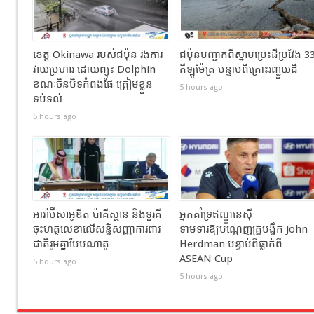
ខេត្ត Okinawa របស់ជប៉ុន រងការ
ជប៉ុនបញ្ជាក់ពីស្នាមប្រេះដីប្រវែង 3
វាយប្រហារ ដោយព្យុះ Dolphin
គីឡូម៉ែត្រ បន្ទាប់ពីគ្រោះរញ្ជួយដី
ខណៈចិនបិទកំពង់ផែ ត្រៀមខ្លួន
5 hours ago
ទប់ទល់
5 hours ago
អារ៉ាប៊ីសាអូឌីត ប៉ាគីស្ថាន និងទួរគី
អ្នកគាំទ្រឥណ្ឌូនេស៊ី
ចុះហត្ថលេខាលើសន្ធិសញ្ញាការពារ
ទាមទារឱ្យបណ្តេញគ្រូបង្វឹក John
ជាតិរួមគ្នាបែបណាតូ
Herdman បន្ទាប់ពីធ្លាក់ពី
ASEAN Cup
5 hours ago
5 hours ago