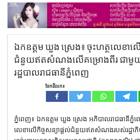
ឯកឧត្ដម ឃួង ស្រេង៖ ចុះហត្ថលេខាលើកិ
ជំនួយឥតសំណងលើគម្រោងពីរ ជាមួយស្
រដ្ឋបាលរាជធានីភ្នំពេញ
ចែករំលែក៖
ភ្នំពេញ៖ ឯកឧត្ដម ឃួង ស្រេង អភិបាលរាជធានីភ្នំ
លេខាលើកិច្ចសន្យាផ្តល់ជំនួយឥតសំណងរបស់រដ្ឋាភិ