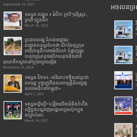
September 25, 2025
អចលនទ្រព
ទស្សនៈសង្គម ៖ រំលឹក! ក្របីៗស៊ីស្រូវ ,
ក្រពើៗក្នុងទឹក
March 16, 2025
ប្រជាពលរដ្ឋ រិះគន់អាជ្ញាធរ
សង្កាត់គយត្របែកថា បើកដៃឲ្យក្រុម
អាជីវកម្មដឹកអាចម៍ដីលក់ បំផ្លាញផ្លូវ
បេតុងស្រុតខូចរបើកបេតុងនិងដាច់
ទុយោទឹកស្អាតនៅក្រុងស្វាយរៀង
November 30, 2024
ទស្សនៈវិភាគ៖ «ឥរិយាបថថ្មីរបស់ប្រជា
ពលរដ្ឋ បង្ហាញពីគុណសម្បត្តិដ៏អស្ចារ្យ
របស់មេដឹកនាំកម្ពុជា»
April 1, 2021
ទស្សនល្ងីល្ងើ÷៤រឿងសើចយំនិងកំហឹង
ល្បីក្នុងបណ្តាញសង្គមហ្វេសប៊ុកក្នុង
សប្តាហ៍នេះ
March 16, 2021