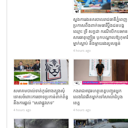
ស្នងការរងនគរបាលរាជធានីភ្នំពេញ
ប្រកាសពឹងពាក់មេធាវីប្តឹងជនបង្ក
ឈ្មោះ ទ្រី សក្ដដា ករណីបើកបរមាន
សារធាតុញៀន បុកបណ្តាលឱ្យកុមារី
ម្នាក់ស្លាប់ និងម្តាយរងរបួសធ្ងន់
4 hours ago
សមាគមបាល់ទាត់កូរ៉េខាងត្បូងសុំ
កងរាជឣាវុធហត្ថខេត្តបញ្ជូនអ្នក
ទោសចំពោះការចោទប្រកាន់ពាក់ព័ន្ធ
លេងដៃឆើតម្នាក់ទៅសាលាដំបូង
នឹងការផ្តល់ “សេវាផ្លូវភេទ”
ខេត្ត
4 hours ago
4 hours ago