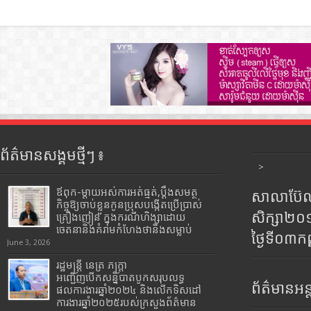
ព័ត៌មានសង្គមថ្មីៗ ៖
>
ឪពុក-ម្ដាយអស់ការអត់ធ្មត់,ប្ដឹងសមត្ថ
សាលាប៊ែលធ
កិច្ចឱ្យចាប់ខ្លួនកូនប្រុសបង្កើតប្រើប្រាស់
សិក្សា២
គ្រឿងញៀន ក្នុងករណីហិង្សាដោយ
ចេតនានិងគំរាមកំហែងថានឹងសម្លាប់
ថ្ងៃទី០៣ក
June 3, 2026
រដ្ឋមន្រ្តី​ នេត្រ​ ភក្ត្រា​
អញ្ជើញបើកសន្និបាតបូកសរុបលទ្ធ
ព័ត៌មានអន្
ផលការងារឆ្នាំ២០២៤ និងលើកទិសដៅ
ការងារឆ្នាំ២០២៥របស់​ក្រសួង​ព័ត៌មាន​