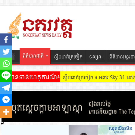
ព័ត៌មានជាតិ
ខ្សឹបដាក់ត្រចៀក
ទស្សនៈ
ព័ត៌មានអន្តរជា
ព័ត៌មានទាន់ហេតុការណ៍៖
ខ្សឹបដាក់ត្រចៀក ៖ អគារ Sky 31 នៅ
ខ្សឹបដាក់ត្រចៀក ៖ ដល់ករ ! ឈ្មួញដ