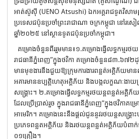
ទ្រង់ទ្រាយតូចសន្តិសុខមនុស្សជាតិ (គូសាណូណិ) ជ
អាត់ស៊ូស៊ី (UENO Atsushi) ឯកអគ្គរាជទូតវិសា
ប្រទេសជប៉ុនប្រចាំព្រះរាជាណា ចក្រកម្ពុជា នៅរសៀលថ
ឆ្នាំ២០២៥ នៅស្ថានទូតជប៉ុនប្រចាំកម្ពុជា។
គម្រោងចំនួនពីររួមមាន៖១.គម្រោងធ្វើលទ្ធកម្មរថយ
រាជធានីភ្នំពេញ”ក្នុងថវិកា គម្រោងចំនួន៨៣.៦៧២ដុ
មានមុខងារនឹងជួយឱ្យក្រុមការងារពន្លត់អគ្គិភ័យម
អគារមានឧប្បត្តិហេតុអគ្គិភ័យ និងបង្កលក្ខណៈងាយស្
សង្រ្គោះ។ ២.គម្រោងធ្វើលទ្ធកម្មរថយន្តពន្លត់អគិ្គភ័យ
ដែលប្រើប្រាស់រួច ក្នុងរាជធានីភ្នំពេញ”ក្នុងថវិកា
អាមេរិក។ គម្រោងនេះនឹងផ្តល់ជូននូវរថយន្តសង្រ្គោះ
ប្រភេទពន្លតអគ្គិភ័យ និងរថយន្តពន្លត់អគ្គិភ័យបំពាក
០១គ្រឿង។