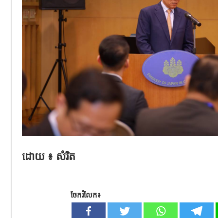
ដោយ ៖ សំរិត
ចែករំលែក៖