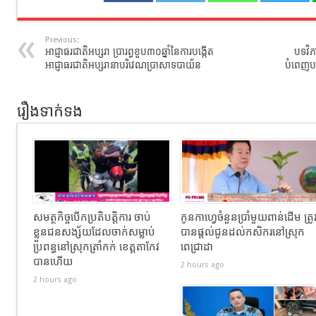
Previous:
អាជ្ញាធរជាតិអប្សរា ប្រារព្ធខួប៣០ឆ្នាំនៃការបង្កើត
បទវិ
អាជ្ញាធរជាតិអប្សរានាបរិវេណប្រាសាទបាយ័ន
បំពេញបន
រឿងទាក់ទង
សមត្ថកិច្ចបើកប្រតិបត្តិការ ចាប់
កូនកាហ្វេចំនួនប្រាំមួយពាន់ដើម ត្រូ
ខ្លួនជនសង្ស័យដែលចាក់សម្លាប់
បានផ្តល់ជូនដល់កសិករនៅស្រុក
ប្រពន្ធនៅស្រុកត្រាំកក់ ខេត្តតាកែវ
ពេជ្រាដា
បានហេីយ
2 hours ago
2 hours ago