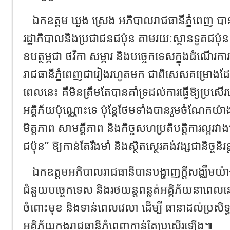
ឯកឧត្តម ឃួង ស្រេង អភិបាលរាជធានីភ្នំពេញ ប
រដ្ឋាភិបាលនិងប្រជាជនជប៉ុន តាមរយៈស្ថានទូតជប៉ុ
ឧបត្ថម្ភជា ថវិកា សម្ភារ និងបច្ចេកទេសក្នុងដំណើរកា
រាជធានីភ្នំពេញជារៀងរហូតមក ជាពិសេសគម្រោងដ
ពេលនេះ គឺមិនត្រឹមតែបានគាំទ្រដល់ការធ្វើឱ្យប្រសើ
អគ្គិភ័យប៉ុណ្ណោះទេ ប៉ុន្តែថែមទាំងបានរួមចំណែកយ៉
មិត្តភាព សាមគ្គីភាព និងកិច្ចសហប្រតិបត្តិការល្អរវាង
ជប៉ុន” ឱ្យកាន់តែរឹងមាំ និងស្ថិតស្ថេរគង់វង្សជានិច្ចនិរន
ឯកឧត្តមអភិបាលរាជធានីបានបង្ហាញក្តីសង្ឈឹមយ៉ា
ជំនួយបច្ចេកទេស និងរថយន្តពន្លត់អគ្គិភ័យនាពេលនេះ
ចំពោះមុខ និងទាន់ពេលវេលា ដើម្បី ធានាដល់ប្រសិទ្ធ
អគ្គិភ័យក្នុងរាជធានីភ្នំពេញកាន់តែប្រសើរឡើង៕